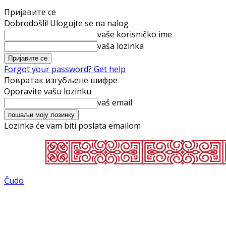
Пријавите се
Dobrodošli! Ulogujte se na nalog
vaše korisničko ime
vaša lozinka
Forgot your password? Get help
Повратак изгубљене шифре
Oporavite vašu lozinku
vaš email
Lozinka će vam biti poslata emailom
Čudo