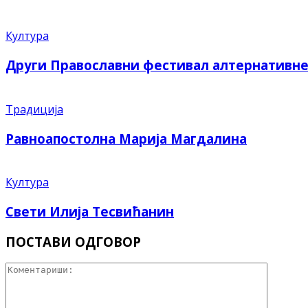
Култура
Други Православни фестивал алтернативне
Традиција
Равноапостолна Марија Магдалина
Култура
Свети Илија Тесвићанин
ПОСТАВИ ОДГОВОР