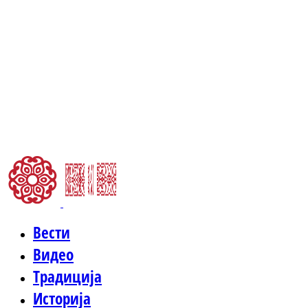
Вести
Видео
Традиција
Историја