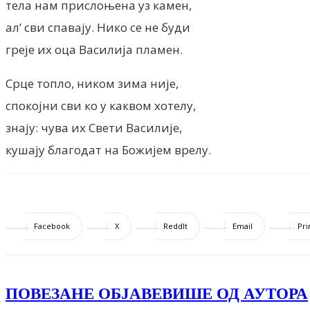
тела нам прислоњена уз камен,
ал’ сви спавају. Нико се не буди
греје их оца Василија пламен.
Срце топло, ником зима није,
спокојни сви ко у каквом хотелу,
знају: чува их Свети Василије,
кушају благодат на Божијем врелу.
Facebook
X
ReddIt
Email
Pri
ПОВЕЗАНЕ ОБЈАВЕ
ВИШЕ ОД АУТОРА