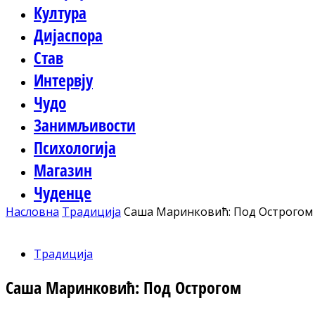
Култура
Дијаспора
Став
Интервју
Чудо
Занимљивости
Психологија
Магазин
Чуденце
Насловна
Традиција
Саша Маринковић: Под Острогом
Традиција
Саша Маринковић: Под Острогом