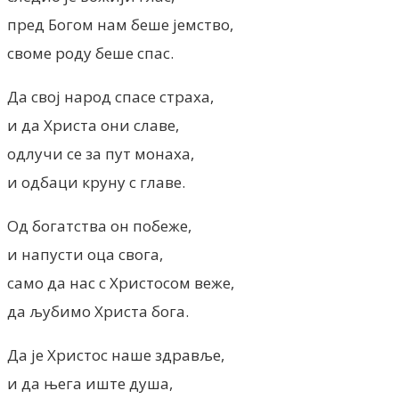
пред Богом нам беше јемство,
своме роду беше спас.
Да свој народ спасе страха,
и да Христа они славе,
одлучи се за пут монаха,
и одбаци круну с главе.
Од богатства он побеже,
и напусти оца свога,
само да нас с Христосом веже,
да љубимо Христа бога.
Да је Христос наше здравље,
и да њега иште душа,