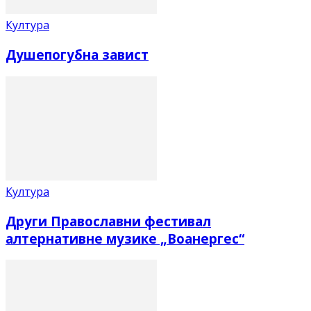
Култура
Душепогубна завист
Култура
Други Православни фестивал
алтернативне музике „Воанергес“