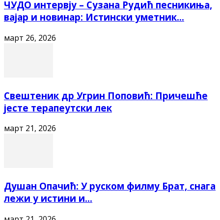
ЧУДО интервју – Сузана Рудић песникиња,
вајар и новинар: Истински уметник...
март 26, 2026
Свештеник др Угрин Поповић: Причешће
јесте терапеутски лек
март 21, 2026
Душан Опачић: У руском филму Брат, снага
лежи у истини и...
март 21, 2026