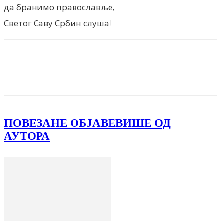
да бранимо православље,
Светог Саву Србин слуша!
Facebook
X
ReddIt
Email
Pri
ПОВЕЗАНЕ ОБЈАВЕ
ВИШЕ ОД
АУТОРА