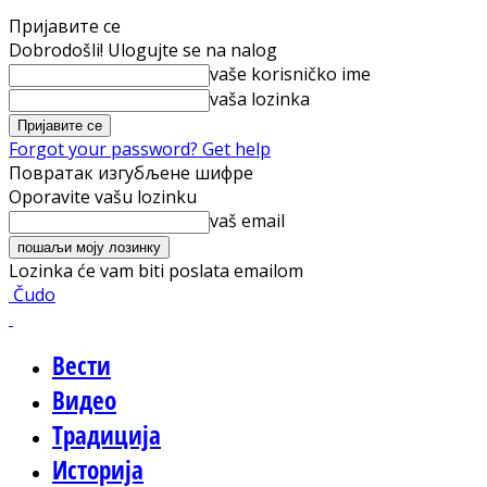
Пријавите се
Dobrodošli! Ulogujte se na nalog
vaše korisničko ime
vaša lozinka
Forgot your password? Get help
Повратак изгубљене шифре
Oporavite vašu lozinku
vaš email
Lozinka će vam biti poslata emailom
Čudo
Вести
Видео
Традиција
Историја