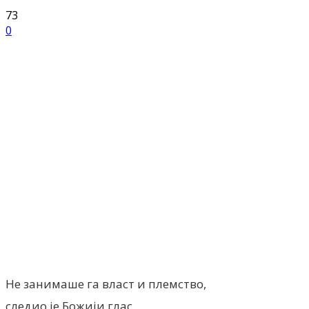
73
0
Facebook
X
ReddIt
Email
Pri
Не занимаше га власт и племство,
следио је Божији глас,