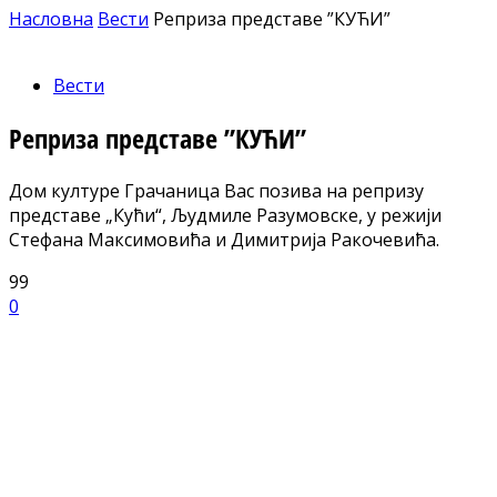
Насловна
Вести
Реприза представе ”КУЋИ”
Вести
Реприза представе ”КУЋИ”
Дом културе Грачаница Вас позива на репризу
представе „Кући“, Људмиле Разумовске, у режији
Стефана Максимовића и Димитрија Ракочевића.
99
0