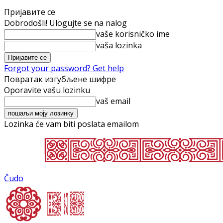
Пријавите се
Dobrodošli! Ulogujte se na nalog
vaše korisničko ime
vaša lozinka
Forgot your password? Get help
Повратак изгубљене шифре
Oporavite vašu lozinku
vaš email
Lozinka će vam biti poslata emailom
Čudo