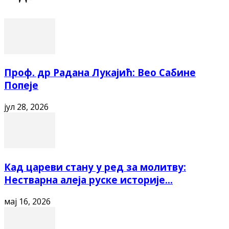
Проф. др Радана Лукајић: Вео Сабине
Попеје
јул 28, 2026
Кад цареви стану у ред за молитву:
Нестварна алеја руске историје...
мај 16, 2026