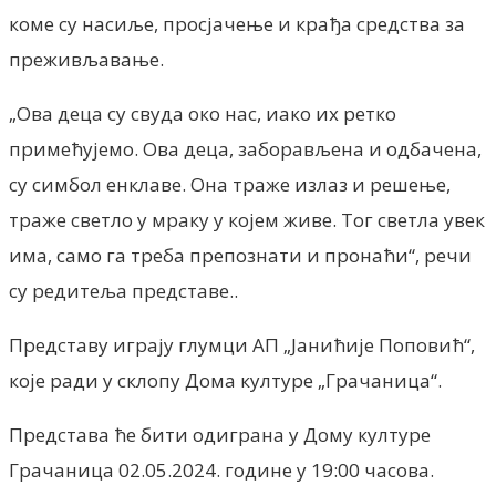
коме су насиље, просјачење и крађа средства за
преживљавање.
„Ова деца су свуда око нас, иако их ретко
примећујемо. Ова деца, заборављена и одбачена,
су симбол енклаве. Она траже излаз и решење,
траже светло у мраку у којем живе. Тог светла увек
има, само га треба препознати и пронаћи“, речи
су редитеља представе..
Представу играју глумци АП „Јанићије Поповић“,
које ради у склопу Дома културе „Грачаница“.
Представа ће бити одиграна у Дому културе
Грачаница 02.05.2024. године у 19:00 часова.