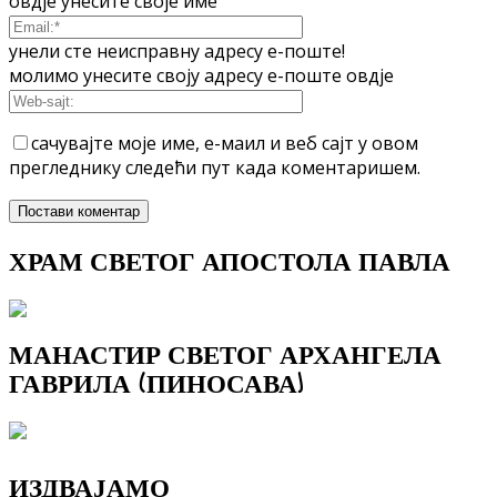
овдје унесите своје име
унели сте неисправну адресу е-поште!
молимо унесите своју адресу е-поште овдје
сачувајте моје име, е-маил и веб сајт у овом
прегледнику следећи пут када коментаришем.
ХРАМ СВЕТОГ АПОСТОЛА ПАВЛА
МАНАСТИР СВЕТОГ АРХАНГЕЛА
ГАВРИЛА (ПИНОСАВА)
ИЗДВАЈАМО