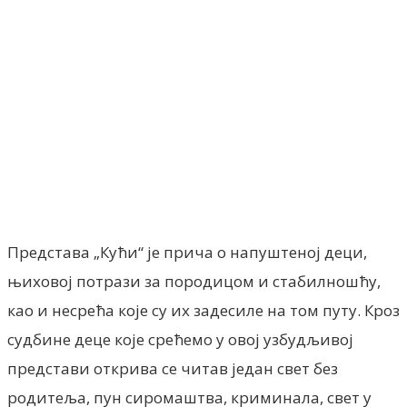
Facebook
X
ReddIt
Email
Pri
Представа „Кући“ је прича о напуштеној деци,
њиховој потрази за породицом и стабилношћу,
као и несрећа које су их задесиле на том путу. Кроз
судбине деце које срећемо у овој узбудљивој
представи открива се читав један свет без
родитеља, пун сиромаштва, криминала, свет у