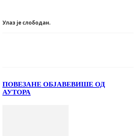
Улаз је слободан.
Facebook
X
ReddIt
Email
Pri
ПОВЕЗАНЕ ОБЈАВЕ
ВИШЕ ОД
АУТОРА