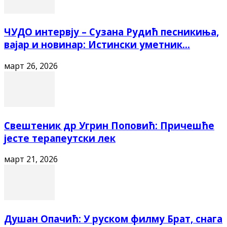
ЧУДО интервју – Сузана Рудић песникиња,
вајар и новинар: Истински уметник...
март 26, 2026
Свештеник др Угрин Поповић: Причешће
јесте терапеутски лек
март 21, 2026
Душан Опачић: У руском филму Брат, снага