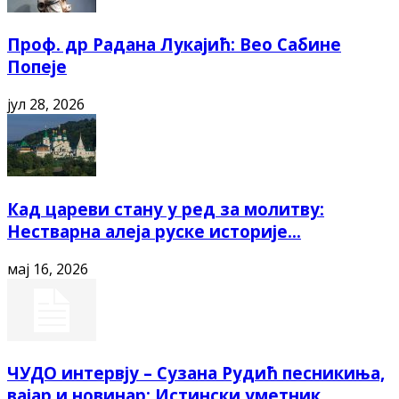
Проф. др Радана Лукајић: Вео Сабине
Попеје
јул 28, 2026
Кад цареви стану у ред за молитву:
Нестварна алеја руске историје...
мај 16, 2026
ЧУДО интервју – Сузана Рудић песникиња,
вајар и новинар: Истински уметник...