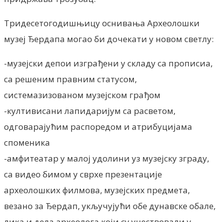
Тридесетогодишњицу оснивања Археолошки
музеј Ђердапа могао би дочекати у новом светлу:
-музејски депои изграђени у складу са прописиа,
са решеним правним статусом,
системазизованом музејском грађом
-култивисани лапидаријум са расветом,
одговарајућим распоредом и атрибуцијама
споменика
-амфитеатар у малој удолини уз музејску зграду,
са видео бимом у сврхе презентације
археолошких филмова, музејских предмета,
везано за Ђердап, укључујући обе дунавске обале,
лика и дела археолога који су учествовали у