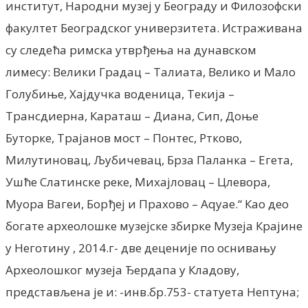
институт, Народни музеј у Београду и Филозофски
факултет Београдског универзитета. Истраживана
су следећа римска утврђења на дунавском
лимесу: Велики Градац – Талиата, Велико и Мало
Голубиње, Хајдучка воденица, Текија –
Трансдиерна, Караташ – Диана, Сип, Доње
Буторке, Трајанов мост – Понтес, Ртково,
Милутиновац, Љубичевац, Брза Паланка – Егета,
Ушће Слатинске реке, Михајловац – Цлевора,
Муора Вагеи, Борђеј и Прахово – Аqуае.“ Као део
богате археолошке музејске збирке Музеја Крајине
у Неготину , 2014.г- две деценије по оснивању
Археолошког музеја Ђердапа у Кладову,
представљена је и: -инв.бр.753- статуета Нептуна;