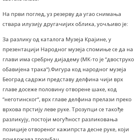
На први поглед, уз резерву да угао снимања
ствара илузију другачијих облика, уочљиво је:
За разлику од каталога Музеја Крајине, у
презентацији Народног музеја спомиње се да на
глави има сребрну дијадему (МК-то је “двоструко
обавијена трака“).Фигура код народног музеја
Београд садржи представу делфина чији врх
главе досеже половину отворене шаке, код
“неготинског“, врх главе делфина прелази преко
врхова прстију леве руке. Трозупци се такође
разликују, постоји могућност разликовања
позиције отвореног кажипрста десне руке, који
придржава трозубац.