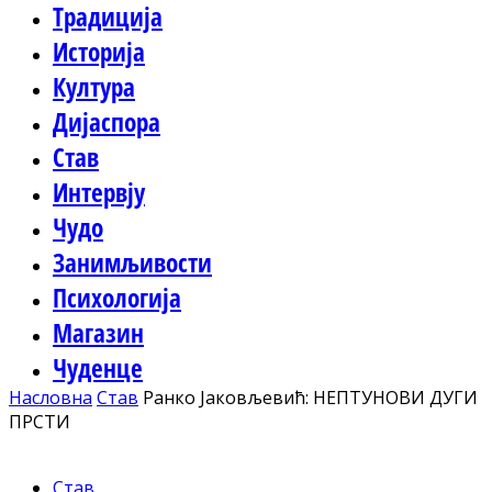
Традиција
Историја
Култура
Дијаспора
Став
Интервју
Чудо
Занимљивости
Психологија
Магазин
Чуденце
Насловна
Став
Ранко Јаковљевић: НЕПТУНОВИ ДУГИ
ПРСТИ
Став