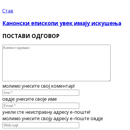
Став
Канонски епископи увек имају искушења
ПОСТАВИ ОДГОВОР
молимо унесите свој коментар!
овдје унесите своје име
унели сте неисправну адресу е-поште!
молимо унесите своју адресу е-поште овдје