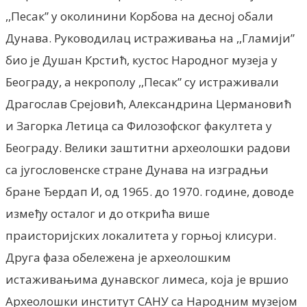
,,Песак” у околинини Корбова на десној обали
Дунава. Руководилац истраживања на ,,Гламији”
био је Душан Крстић, кустос Народног музеја у
Београду, а некрополу ,,Песак” су истраживали
Драгослав Срејовић, Александрина Цермановић
и Загорка Летица са Филозофског факултета у
Београду. Велики заштитни археолошки радови
са југословенске стране Дунава на изградњи
бране Ђердап И, од 1965. до 1970. године, доводе
између осталог и до открића више
праисторијских локалитета у горњој клисури.
Друга фаза обележена је археолошким
истаживањима дунавског лимеса, која је вршио
Археолошки институт САНУ са Народним музејом