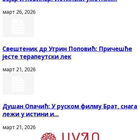
март 26, 2026
Свештеник др Угрин Поповић: Причешће
јесте терапеутски лек
март 21, 2026
Душан Опачић: У руском филму Брат, снага
лежи у истини и...
март 21, 2026