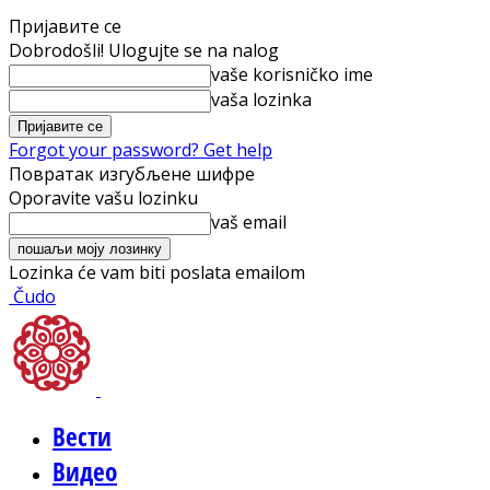
Пријавите се
Dobrodošli! Ulogujte se na nalog
vaše korisničko ime
vaša lozinka
Forgot your password? Get help
Повратак изгубљене шифре
Oporavite vašu lozinku
vaš email
Lozinka će vam biti poslata emailom
Čudo
Вести
Видео