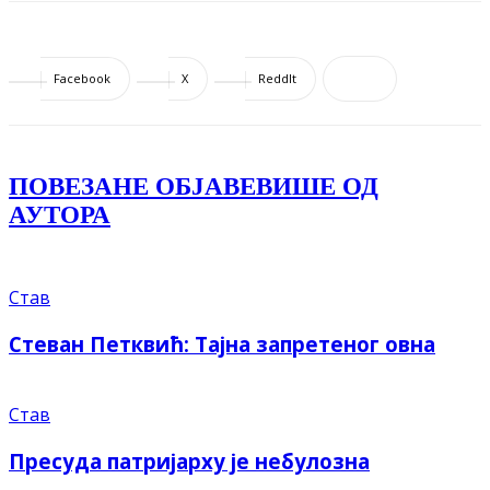
Facebook
X
ReddIt
ПОВЕЗАНЕ ОБЈАВЕ
ВИШЕ ОД
АУТОРА
Став
Стеван Петквић: Тајна запретеног овна
Став
Пресуда патријарху је небулозна