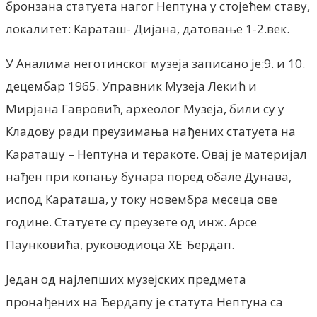
бронзана статуета нагог Нептуна у стојећем ставу,
локалитет: Караташ- Дијана, датовање 1-2.век.
У Аналима неготинског музеја записано је:9. и 10.
децембар 1965. Управник Музеја Лекић и
Мирјана Гавровић, археолог Музеја, били су у
Кладову ради преузимања нађених статуета на
Караташу – Нептуна и теракоте. Овај је материјал
нађен при копању бунара поред обале Дунава,
испод Караташа, у току новембра месеца ове
године. Статуете су преузете од инж. Арсе
Паунковића, руководиоца ХЕ Ђердап.
Један од најлепших музејских предмета
пронађених на Ђердапу је статута Нептуна са