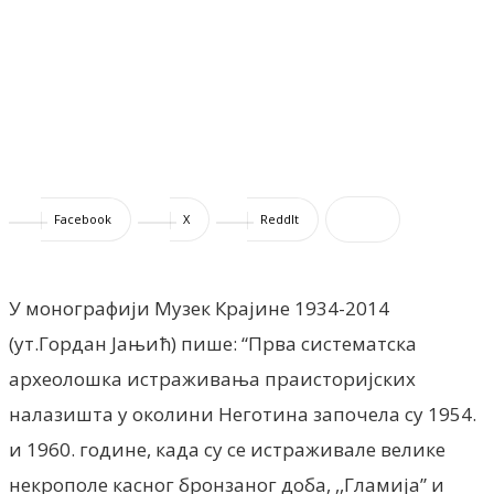
Facebook
X
ReddIt
У монографији Музек Крајине 1934-2014
(ут.Гордан Јањић) пише: “Прва систематска
археолошка истраживања праисторијских
налазишта у околини Неготина започела су 1954.
и 1960. године, када су се истраживале велике
некрополе касног бронзаног доба, ,,Гламија” и