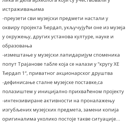
истраживањима
-преузети сви музејски предмети настали у
оквиру пројекта Ђердап, укључујући оне из музеја
у окружењу, других установа културе, науке и
образовања
-измештање у музејски лапидаријум споменика
попут Трајанове табле која се налази у “кругу ХЕ
Ђердап 1“, приватног акционарског друштва
-дефинисање сталне музејске поставке,са
полазиштем у иницијално прихваћеном пројекту
-интензивиране активности на проналажењу
изгубљених музејских предмета, замени копија
оригиналима уколико постоје такве ситуације…