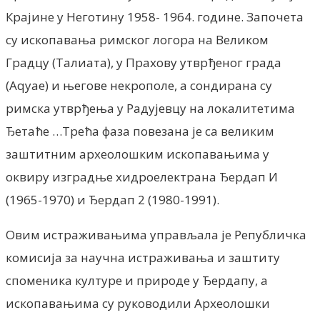
Крајине у Неготину 1958- 1964. године. Започета
су ископавања римског логора на Великом
Градцу (Талиата), у Прахову утврђеног града
(Аqуае) и његове некрополе, а сондирана су
римска утврђења у Радујевцу на локалитетима
Ђетаће …Трећа фаза повезана је са великим
заштитним археолошким ископавањима у
оквиру изградње хидроелектрана Ђердап И
(1965-1970) и Ђердап 2 (1980-1991).
Овим истраживањима управљала је Републичка
комисија за научна истраживања и заштиту
споменика културе и природе у Ђердапу, а
ископавањима су руководили Археолошки