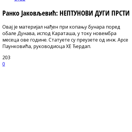
Ранко Јаковљевић: НЕПТУНОВИ ДУГИ ПРСТИ
Овај је материјал нађен при копању бунара поред
обале Дунава, испод Караташа, у току новембра
месеца ове године. Статуете су преузете од инж. Арсе
Паунковића, руководиоца ХЕ Ђердап.
203
0