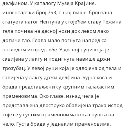
делфином. У каталогу Музеја Крајине,
инвентарски број 753, о њој пише: бронзана
статуета нагог Нептуна у стојећем ставу.Тежина
тела почива на десној нози док левом лако
дотиче тло. Глава мало погнута напред са
погледом испред себе. У десној руци која је
савијена у лакту и подигнута навише држи
трозубац. У левој руци која је одвојена од тела и
савијена у лакту држи делфина. Бујна коса и
брада представљени су крупним таласастим
праменовима. Око главе, изнад чела је
представљена двоструко обавијена трака испод
које се у густим праменовима коса спушта на
чело. Густа брада у једнаким праменовима,