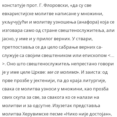
констатује прот. Г. Флоровски, «да су све
евхаристијске молитве написане у множини,
укључујући и молитву узношења (анафора) која се
изговара само од стране свештенослужитеља, али
јасно, у име и у прилог верних. У ствари,
претпоставља се да цело сабрање верних са-
служује са својим свештеником или епископом <…
>. Оно што свештенослужитељ непрестано говори
је у име целе Цркве:
ми се молимо
». И заиста: од
прве прозбе у јектенији, па до краја литургије,
свака се молитва узноси у множини, као прозба
свих скупа за све, за свакога ко се налази на
молитви и за одсутне. Изузетак представља
молитва Херувимске песме «Нико није достојан»,