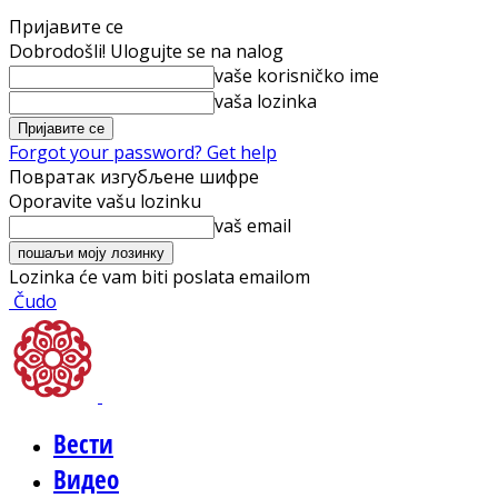
Пријавите се
Dobrodošli! Ulogujte se na nalog
vaše korisničko ime
vaša lozinka
Forgot your password? Get help
Повратак изгубљене шифре
Oporavite vašu lozinku
vaš email
Lozinka će vam biti poslata emailom
Čudo
Вести
Видео