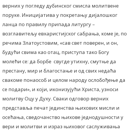
верних у погледу дубинског смисла молитвене
поруке. Иницијатива у покретању дијалошког
ланца по правилу припада литургу –
возглавитељу евхаристијског сабрања, коме је, по
речима Златоустовим, «сав свет поверен, и он,
будући свима као отац, приступа тако Богу
молећи се: да борбе
свугде утихну, смутње да
престану, мир и благостање и од свих недаћа
свакоме понаособ и целом народу ослобођење да
се подари», и који, иконизујући Христа, узноси
молитву Оцу у Духу. Сваки одговор верних
представља печат јединства њихових мисли и
осећања, сведочанство њихове једнодушности у
вери и молитви и израз њиховог саслуживања