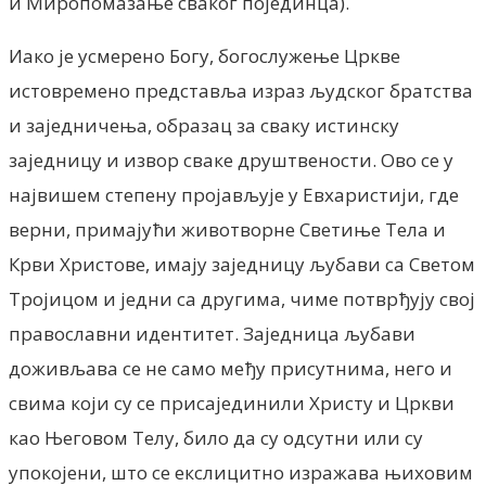
и Миропомазање сваког појединца).
Иако је усмерено Богу, богослужење Цркве
истовремено представља израз људског братства
и заједничења, образац за сваку истинску
заједницу и извор сваке друштвености. Ово се у
највишем степену пројављује у Евхаристији, где
верни, примајући животворне Светиње Тела и
Крви Христове, имају заједницу љубави са Светом
Тројицом и једни са другима, чиме потврђују свој
православни идентитет. Заједница љубави
доживљава се не само међу присутнима, него и
свима који су се присајединили Христу и Цркви
као Његовом Телу, било да су одсутни или су
упокојени, што се екслицитно изражава њиховим