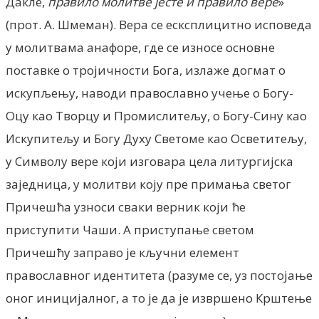
Дакле,
правило молитве јесте и правило вере
»
(прот. А. Шмеман).
Вера се есксплицитно исповеда
у молитвама анафоре, где се износе основне
поставке о тројичности Бога, излаже догмат о
искупљењу, наводи православно учење о Богу-
Оцу као Творцу и Промислитељу, о Богу-Сину као
Искупитељу и Богу Духу Светоме као Осветитељу,
у Символу вере који изговара цела литургијска
заједница, у молитви коју пре примања светог
Причешћа узноси сваки верник који ће
приступити Чаши. А приступање светом
Причешћу заправо је кључни елемент
православног идентитета (разуме се, уз постојање
оног иницијалног, а то је да је извршено Крштење