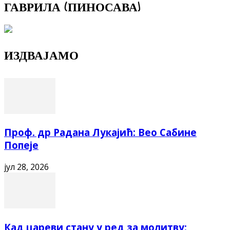
ГАВРИЛА (ПИНОСАВА)
ИЗДВАЈАМО
Проф. др Радана Лукајић: Вео Сабине
Попеје
јул 28, 2026
Кад цареви стану у ред за молитву: