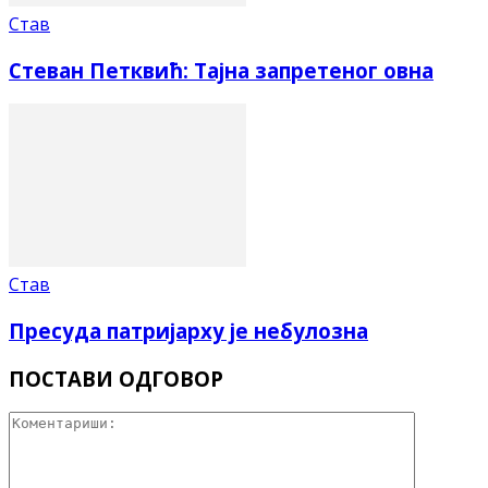
Став
Стеван Петквић: Тајна запретеног овна
Став
Пресуда патријарху је небулозна
ПОСТАВИ ОДГОВОР