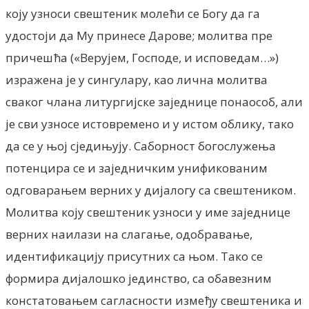
коју узноси свештеник молећи се Богу да га
удостоји да Му принесе Дарове; молитва пре
причешћа («Верујем, Господе, и исповедам…»)
изражена је у сингулару, као лична молитва
сваког члана литургијске заједнице понаособ, али
је сви узносе истовремено и у истом облику, тако
да се у њој сједињују. Саборност богослужења
потенцира се и заједничким унификованим
одговарањем верних у дијалогу са свештеником.
Молитва коју свештеник узноси у име заједнице
верних наилази на слагање, одобравање,
идентификацију присутних са њом. Тако се
формира дијалошко јединство, са обавезним
констатовањем сагласности између свештеника и