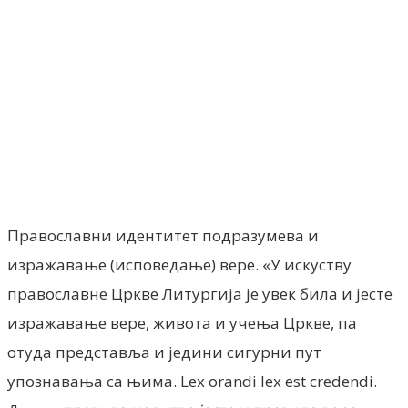
Facebook
X
ReddIt
Email
Pri
Православни идентитет подразумева и
изражавање (исповедање) вере. «У искуству
православне Цркве Литургија је увек била и јесте
изражавање вере, живота и учења Цркве, па
отуда представља и једини сигурни пут
упознавања са њима. Lex orandi lex est credendi.