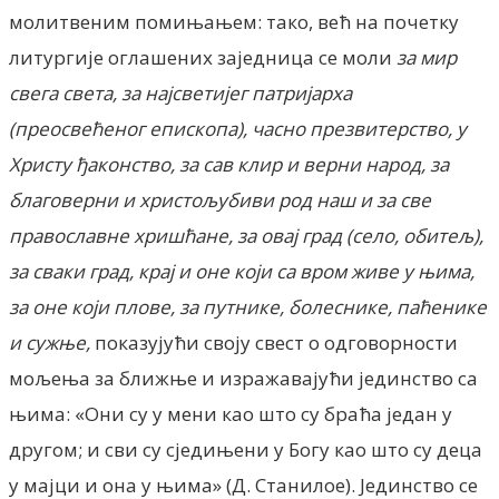
молитвеним помињањем: тако, већ на почетку
литургије оглашених заједница се моли
за мир
свега света, за најсветијег патријарха
(преосвећеног епископа), часно презвитерство, у
Христу ђаконство, за сав клир и верни народ, за
благоверни и христољубиви род наш и за све
православне хришћане, за овај град (село, обитељ),
за сваки град, крај и оне који са вром живе у њима,
за оне који плове, за путнике, болеснике, паћенике
и сужње,
показујући своју свест о одговорности
мољења за ближње и изражавајући јединство са
њима: «Они су у мени као што су браћа један у
другом; и сви су сједињени у Богу као што су деца
у мајци и она у њима» (Д. Станилое). Јединство се