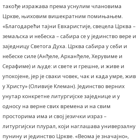
такође изражава према уснулим члановима
Цркве, њиховим вишекратним помињањем.
«Благодарећи тајни Евхаристије, свецела Црква –
земаљска и небеска – сабира се у јединство вере и
заједницу Светога Духа. Црква сабира у себи и
небеске силе (Анђеле, Арханђеле, Херувиме и
Серафиме) и људе: и свете и грешне, и живе и
упокојене, јер је сваки човек, чак и када умре, жив
у Христу» (Оливије Клеман). Јединство верних
унутар конкретне литургијске заједнице и у
односу на верне свих времена и на свим
просторима има и свој језички израз –
литургијски плурал, који наглашава универзалну
пунину и јединство Цркве. «Веома је значајно»,