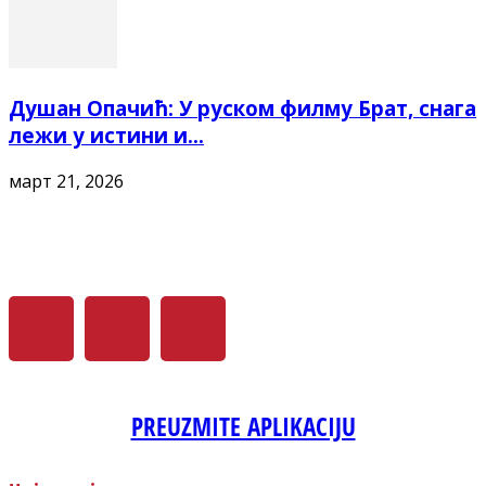
Душан Опачић: У руском филму Брат, снага
лежи у истини и...
март 21, 2026
PREUZMITE APLIKACIJU