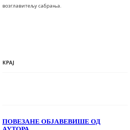
возглавитељу сабрања.
КРАЈ
Facebook
X
ReddIt
Email
Pri
ПОВЕЗАНЕ ОБЈАВЕ
ВИШЕ ОД
АУТОРА