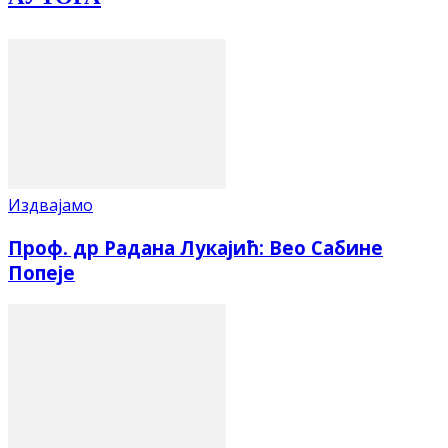
Издвајамо
Проф. др Радана Лукајић: Вео Сабине
Попеје