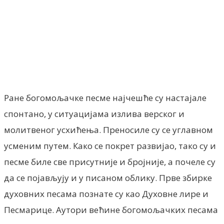
Facebook
X
ReddIt
Email
Pri
Ране богомољачке песме најчешће су настајале
спонтано, у ситуацијама излива верског и
молитвеног усхићења. Преносиле су се углавном
усменим путем. Како се покрет развијао, тако су и
песме биле све присутније и бројније, а почеле су
да се појављују и у писаном облику. Прве збирке
духовних песама познате су као Духовне лире и
Песмарице. Аутори већине богомољачких песама