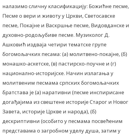
налазимо сличну класификацију: Божићне песме,
Песме о вери и животу у Цркви, Светосавске
песме, Покајне и Васкршње песме, Видовданске и
духовно-родољубиве песме. Музиколог Д.
Ашковић издваја четири тематске групе
богомољачких песама: (а) молитвено-покајне, (б)
монашко-аскетске, (в) пастирско-поучне и (г)
национално-историјске. Начин излагања у
молитвеним песмама српских богомољачких
братстава је (а) наративни (песме инспирисане
догађајима из свештене историје Старог и Новог
Завета, историје Цркве и народа), (б)
дескриптивни (особито у песмама посвећеним
представама о загробном уделу душа, затим у