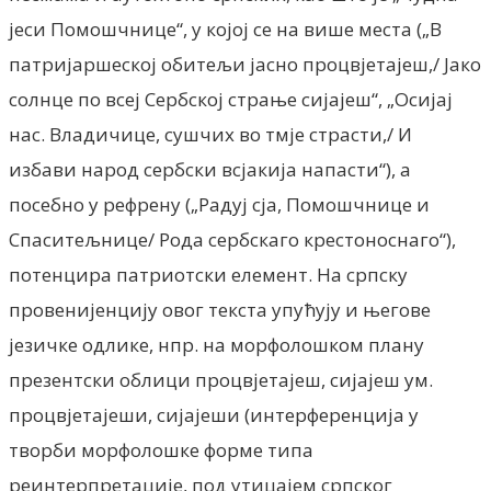
јеси Помошчнице“, у којој се на више места („В
патријаршеској обитељи јасно процвјетајеш,/ Јако
солнце по всеј Сербској страње сијајеш“, „Осијај
нас. Владичице, сушчих во тмје страсти,/ И
избави народ сербски всјакија напасти“), а
посебно у рефрену („Радуј сја, Помошчнице и
Спаситељнице/ Рода сербскаго крестоноснаго“),
потенцира патриотски елемент. На српску
провенијенцију овог текста упућују и његове
језичке одлике, нпр. на морфолошком плану
презентски облици процвјетајеш, сијајеш ум.
процвјетајеши, сијајеши (интерференција у
творби морфолошке форме типа
реинтерпретације, под утицајем српског