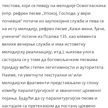
текстова, који се певају на мелодије Осмогласника
(нпр. рефрен песме „Упокој, Господе, у вери
почивше“ потиче из заупокојене службе и пева се
на исту мелодију, рефрен песме „Кажи мени, ђаче,
учениче“ потиче из Псалма 135. као елемента
велике вечерње службе и има истоветну
мелодијску реализацију, итд.); њихова улога
састојала се у томе да богомољачким песмама
придају већи степен легитимности и ауторитета.
Наиме, ти уметнути текстуални и/ или
мелодијски фрагменти представљали су спону
између паралитургијског и званичног црквеног
појања. Будући да су паралитургијске песме и
настајале са претензијом да постану црквено