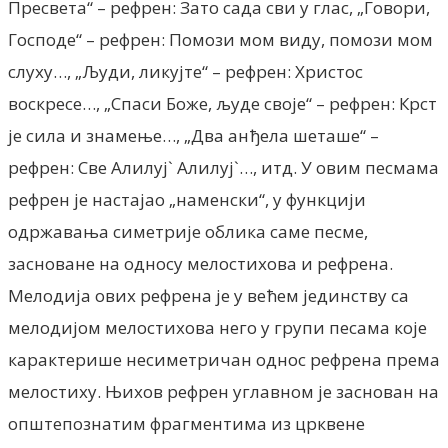
Пресвета“ – рефрен: Зато сада сви у глас, „Говори,
Господе“ – рефрен: Помози мом виду, помози мом
слуху…, „Људи, ликујте“ – рефрен: Христос
воскресе…, „Спаси Боже, људе своје“ – рефрен: Крст
је сила и знамење…, „Два анђела шеташе“ –
рефрен: Све Алилуј` Алилуј`…, итд. У овим песмама
рефрен је настајао „наменски“, у функцији
одржавања симетрије облика саме песме,
засноване на односу мелостихова и рефрена.
Мелодија ових рефрена је у већем јединству са
мелодијом мелостихова него у групи песама које
карактерише несиметричан однос рефрена према
мелостиху. Њихов рефрен углавном је заснован на
општепознатим фрагментима из црквене