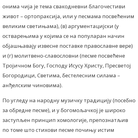
онима чија је тема свакодневни благочестиви
живот – ортопраксија, или у песмама посвећеним
великим светињама), (в) аргументацијски (у
остварењима у којима се на популаран начин
објашњавају извесне поставке православне вере)
и (г) молитвено-славословни (песме посвећене
Тројичном Богу, Господу Исусу Христу, Пресветој
Богородици, Светима, бестелесним силама –
анђелским чиновима).
По угледу на народну музичку традицију (посебно
за обредне песме), и у богомољачкој је широко
заступљен принцип хомологије, препознатљив
по томе што стихови песме почињу истим