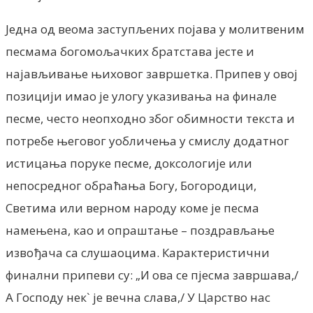
Једна од веома заступљених појава у молитвеним
песмама богомољачких братстава јесте и
најављивање њиховог завршетка. Припев у овој
позицији имао је улогу указивања на финале
песме, често неопходно због обимности текста и
потребе његовог уобличења у смислу додатног
истицања поруке песме, доксологије или
непосредног обраћања Богу, Богородици,
Светима или верном народу коме је песма
намењена, као и опраштање – поздрављање
извођача са слушаоцима. Карактеристични
финални припеви су: „И ова се пјесма завршава,/
А Господу нек` је вечна слава,/ У Царство нас