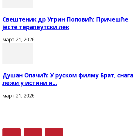
Свештеник др Угрин Поповић: Причешће
јесте терапеутски лек
март 21, 2026
Душан Опачић: У руском филму Брат, снага
лежи у истини и...
март 21, 2026