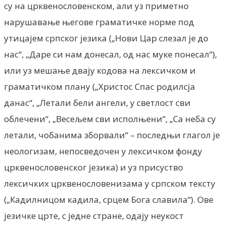
су на црквенословенском, али уз приметно
нарушавање његове граматичке норме под
утицајем српског језика („Нови Цар слезал је до
нас“, „Даре си нам донесал, од нас муке понесал“),
или уз мешање двају кодова на лексичком и
граматичком плану („Христос Спас родилсја
данас“, „Летали бели ангели, у светлост сви
облечени“, „Весељем сви исполњени“, „Са неба су
летали, чобанима зборвали“ – последњи глагол је
неологизам, непосведочен у лексичком фонду
црквенословенског језика) и уз присуство
лексичких црквенословенизама у српском тексту
(„Кадилницом кадила, срцем Бога славила“). Ове
језичке црте, с једне стране, одају неукост