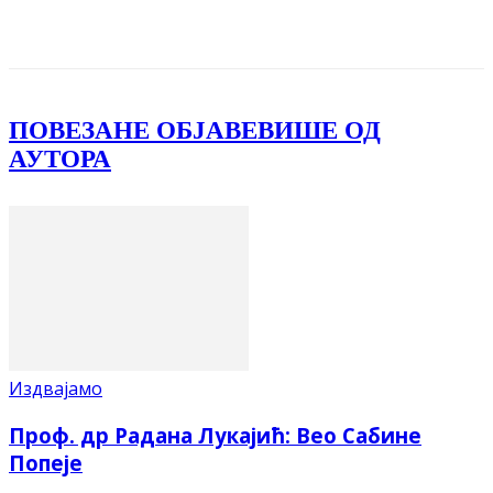
Facebook
X
ReddIt
Email
Pri
ПОВЕЗАНЕ ОБЈАВЕ
ВИШЕ ОД
АУТОРА
Издвајамо
Проф. др Радана Лукајић: Вео Сабине
Попеје