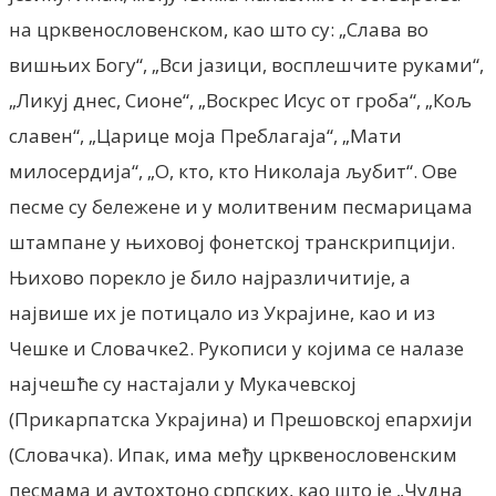
на црквенословенском, као што су: „Слава во
вишњих Богу“, „Вси јазици, восплешчите руками“,
„Ликуј днес, Сионе“, „Воскрес Исус от гроба“, „Кољ
славен“, „Царице моја Преблагаја“, „Мати
милосердија“, „О, кто, кто Николаја љубит“. Ове
песме су бележене и у молитвеним песмарицама
штампане у њиховој фонетској транскрипцији.
Њихово порекло је било најразличитије, а
највише их је потицало из Украјине, као и из
Чешке и Словачке2. Рукописи у којима се налазе
најчешће су настајали у Мукачевској
(Прикарпатска Украјина) и Прешовској епархији
(Словачка). Ипак, има међу црквенословенским
песмама и аутохтоно српских, као што је „Чудна