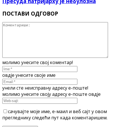
Пресуда патријарху је небулозна
ПОСТАВИ ОДГОВОР
молимо унесите свој коментар!
овдје унесите своје име
унели сте неисправну адресу е-поште!
молимо унесите своју адресу е-поште овдје
сачувајте моје име, е-маил и веб сајт у овом
прегледнику следећи пут када коментаришем.