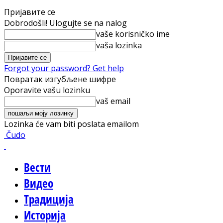
Пријавите се
Dobrodošli! Ulogujte se na nalog
vaše korisničko ime
vaša lozinka
Forgot your password? Get help
Повратак изгубљене шифре
Oporavite vašu lozinku
vaš email
Lozinka će vam biti poslata emailom
Čudo
Вести
Видео
Традиција
Историја