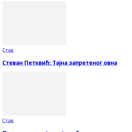
Став
Стеван Петквић: Тајна запретеног овна
Став