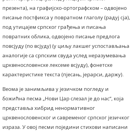
презента), на графијско-ортографском – одвојено
писање постфикса у повратном глаголу (радуј сја),
под утицајем српског грађења и писања
повратних облика, одвојено писање предлога
повсјуду (по всјуду) (у циљу лакшег успостављања
аналогије са српским свуда услед неразумевања
црквенословенске лексеме всјуду), фонетске
карактеристике текста (пјесањ, јерарси, даржу).
Веома је занимљива у језичком погледу и
божићна песма „Нови Цар слезал је до нас“, која
представља хибрид ненормативног
црквенословенског и савременог српског језичког
израза. У овој песми поједини стихови написани