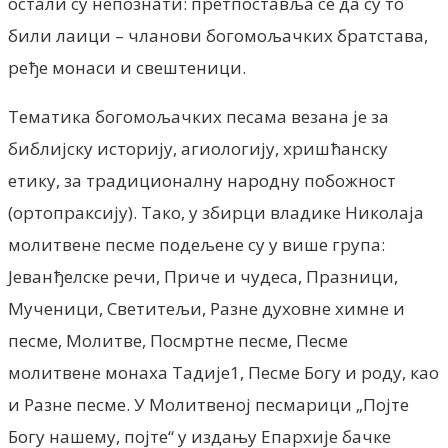
остали су непознати: претпоставља се да су то
били лаици – чланови богомољачких братстава,
ређе монаси и свештеници.
Тематика богомољачких песама везана је за
библијску историју, агиологију, хришћанску
етику, за традиционалну народну побожност
(ортопраксију). Тако, у збирци владике Николаја
молитвене песме подељене су у више група:
Јеванђелске речи, Приче и чудеса, Празници,
Мученици, Светитељи, Разне духовне химне и
песме, Молитве, Посмртне песме, Песме
молитвене монаха Тадије1, Песме Богу и роду, као
и Разне песме. У Молитвеној песмарици „Појте
Богу нашему, појте“ у издању Епархије бачке