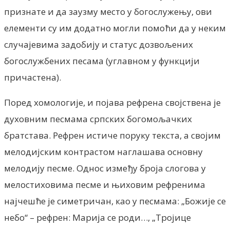
признате и да заузму место у богослужењу, ови
елементи су им додатно могли помоћи да у неким
случајевима задобију и статус дозвољених
богослужбених песама (углавном у функцији
причастена).
Поред хомологије, и појава рефрена својствена је
духовним песмама српских богомољачких
братстава. Рефрен истиче поруку текста, а својим
мелодијским контрастом наглашава основну
мелодију песме. Однос између броја слогова у
мелостиховима песме и њиховим рефренима
најчешће је симетричан, као у песмама: „Божије се
небо“ – рефрен: Марија се роди…, „Тројице