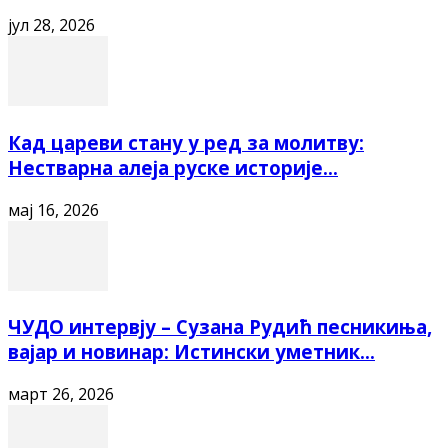
јул 28, 2026
Кад цареви стану у ред за молитву:
Нестварна алеја руске историје...
мај 16, 2026
ЧУДО интервју – Сузана Рудић песникиња,
вајар и новинар: Истински уметник...
март 26, 2026