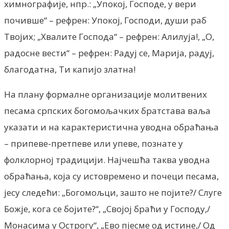
химнографије, нпр.: „Упокој, Господе, у вери
почивше“ – рефрен: Упокој, Господи, души раб
Твојих; „Хвалите Господа“ – рефрен: Алилуја!, „О,
радосне вести“ – рефрен: Радуј се, Марија, радуј,
благодатна, Ти капијо златна!
На плану формалне организације молитвених
песама српских богомољачких братстава ваља
указати и на карактеристична уводна обраћања
– припеве-претпеве или упеве, познате у
фолклорној традицији. Најчешћа таква уводна
обраћања, која су истовремено и почеци песама,
јесу следећи: „Богомољци, зашто не појите?/ Слуге
Божје, кога се бојите?“, „Својој браћи у Господу,/
Монасима у Острогу“, „Ево пјесме од истине,/ Од