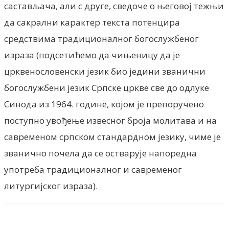
састављача, али с друге, сведоче о његовој тежњи
да сакрални карактер текста потенцира
средствима традиционалног богослужбеног
израза (подсетићемо да чињеницу да је
црквенословенски језик био једини званични
богослужбени језик Српске цркве све до одлуке
Синода из 1964. године, којом је препоручено
поступно увођење извесног броја молитава и на
савременом српском стандардном језику, чиме је
званично почела да се остварује напоредна
употреба традиционалног и савременог
литургијског израза).