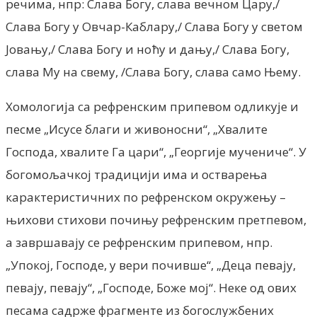
речима, нпр: Слава Богу, слава вечном Цару,/
Слава Богу у Овчар-Каблару,/ Слава Богу у светом
Јовању,/ Слава Богу и ноћу и дању,/ Слава Богу,
слава Му на свему, /Слава Богу, слава само Њему.
Хомологија са рефренским припевом одликује и
песме „Исусе благи и живоносни“, „Хвалите
Господа, хвалите Га цари“, „Георгије мучениче“. У
богомољачкој традицији има и остварења
карактеристичних по рефренском окружењу –
њихови стихови почињу рефренским претпевом,
а завршавају се рефренским припевом, нпр.
„Упокој, Господе, у вери почивше“, „Деца певају,
певају, певају“, „Господе, Боже мој“. Неке од ових
песама садрже фрагменте из богослужбених