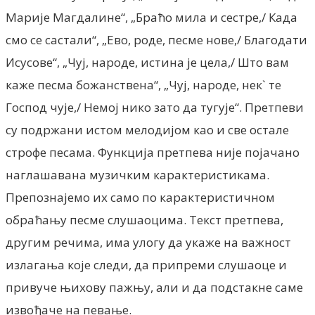
Марије Магдалине“, „Браћо мила и сестре,/ Када
смо се састали“, „Ево, роде, песме нове,/ Благодати
Исусове“, „Чуј, народе, истина је цела,/ Што вам
каже песма божанствена“, „Чуј, народе, нек` те
Господ чује,/ Немој нико зато да тугује“. Претпеви
су подржани истом мелодијом као и све остале
строфе песама. Функција претпева није појачано
наглашавана музичким карактеристикама.
Препознајемо их само по карактеристичном
обраћању песме слушаоцима. Текст претпева,
другим речима, има улогу да укаже на важност
излагања које следи, да припреми слушаоце и
привуче њихову пажњу, али и да подстакне саме
извођаче на певање.