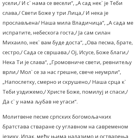
усели,/ И с` нама се весели“, „А сад нек` је Теби
слава,/ Свети Боже у три Лица,/ И нека је
прослављена/ Наша мила Владичица“, „А сада ме
испратите, небескога госта,/ Ја сам силан
Михаило, нек` вам буде доста“, „Ова песма, брате,
сестро,/ Сада се свршава,/ Ој, Исусе, Боже благи,/
Нека Ти је слава“, „Громовниче свети, ревнитељу
врли,/ Мол` се за нас грешне, свече неумрли“,
„Напослетку, смерно и скрушено,/ Наша срца к`
Теби уздижемо,/ Христе Боже, помилуј и спаси,/
Да с` у нама љубав не угаси“.
Молитвене песме српских богомољачких
братстава стваране су углавном на савременом
језику. Ипак, међу њима налазимо и остварења