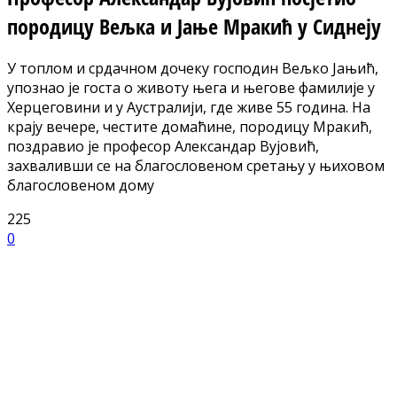
породицу Вељка и Јање Мракић у Сиднеју
У топлом и срдачном дочеку господин Вељко Јањић,
упознао је госта о животу њега и његове фамилије у
Херцеговини и у Аустралији, где живе 55 година. На
крају вечере, честите домаћине, породицу Мракић,
поздравио је професор Александар Вујовић,
захваливши се на благословеном сретању у њиховом
благословеном дому
225
0