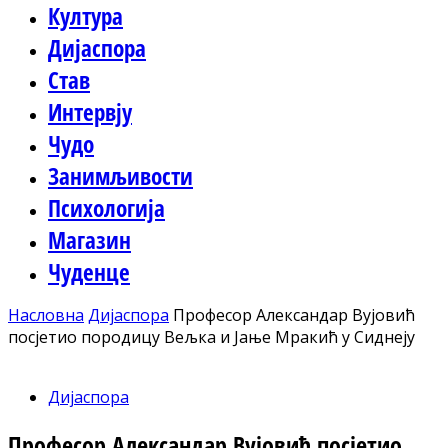
Култура
Дијаспора
Став
Интервју
Чудо
Занимљивости
Психологија
Магазин
Чуденце
Насловна
Дијаспора
Професор Александар Вујовић
посјетио породицу Вељка и Јање Мракић у Сиднеју
Дијаспора
Професор Александар Вујовић посјетио