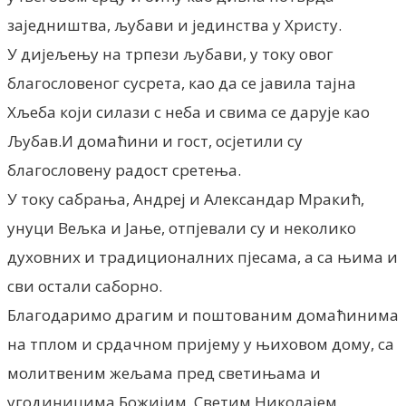
заједништва, љубави и јединства у Христу.
У дијељењу на трпези љубави, у току овог
благословеног сусрета, као да се јавила тајна
Хљеба који силази с неба и свима се дарује као
Љубав.И домаћини и гост, осјетили су
благословену радост сретења.
У току сабрања, Андреј и Александар Мракић,
унуци Вељка и Јање, отпјевали су и неколико
духовних и традиционалних пјесама, а са њима и
сви остали саборно.
Благодаримо драгим и поштованим домаћинима
на тплом и срдачном пријему у њиховом дому, са
молитвеним жељама пред светињама и
угодиницима Божијим, Светим Николајем