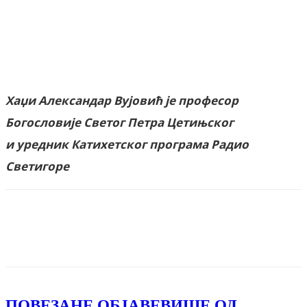
Хаџи Александар Вујовић је професор
Богословије Светог Петра Цетињског
и уредник Катихетског програма Радио
Светигоре
Facebook
X
ReddIt
Email
Pri
ПОВЕЗАНЕ ОБЈАВЕ
ВИШЕ ОД