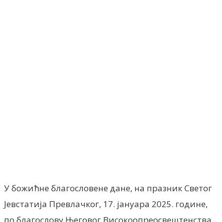
Facebook
X
ReddIt
Email
Pri
У божићне благословене дане, на празник Светог
Јевстатија Превлачког, 17. јануара 2025. године,
по благослову Његовог Високоопреосвештенства