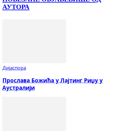
АУТОРА
Дијаспора
Прослава Божића у Лајтинг Риџу у
Аустралији