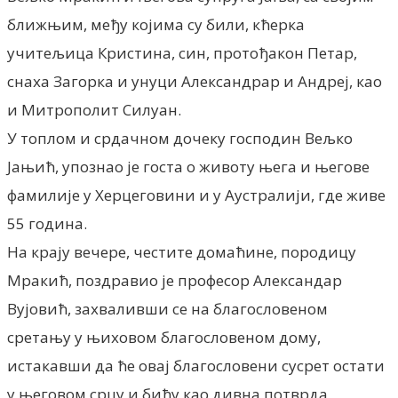
ближњим, међу којима су били, кћерка
учитељица Кристина, син, протођакон Петар,
снаха Загорка и унуци Александрар и Андреј, као
и Митрополит Силуан.
У топлом и срдачном дочеку господин Вељко
Јањић, упознао је госта о животу њега и његове
фамилије у Херцеговини и у Аустралији, где живе
55 година.
На крају вечере, честите домаћине, породицу
Мракић, поздравио је професор Александар
Вујовић, захваливши се на благословеном
сретању у њиховом благословеном дому,
истакавши да ће овај благословени сусрет остати
у његовом срцу и бићу као дивна потврда