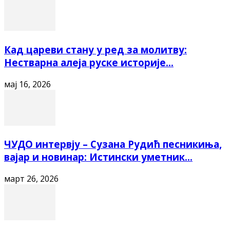
Кад цареви стану у ред за молитву:
Нестварна алеја руске историје...
мај 16, 2026
ЧУДО интервју – Сузана Рудић песникиња,
вајар и новинар: Истински уметник...
март 26, 2026