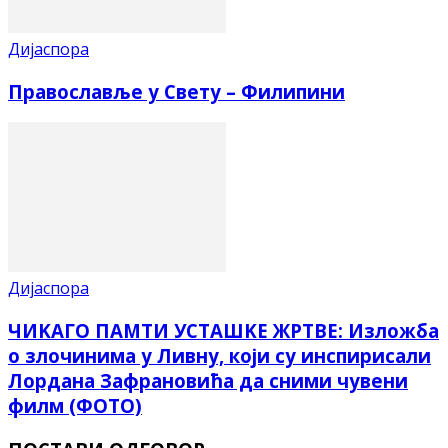
Дијаспора
Православље у Свету – Филипини
Дијаспора
ЧИKАГО ПАМТИ УСТАШKЕ ЖРТВЕ: Изложба
о злочинима у Ливну, који су инспирисали
Лордана Зафрановића да сними чувени
филм (ФОТО)