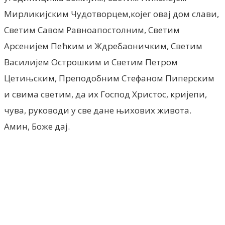
Мирликијским Чудотворцем,којег овај дом слави,
Светим Савом Равноапостолним, Светим
Арсенијем Пећким и Ждребаоничким, Светим
Василијем Острошким и Светим Петром
Цетињским, Преподобним Стефаном Пиперским
и свима светим, да их Господ Христос, кријепи,
чува, руководи у све дане њихових живота.
Амин, Боже дај.