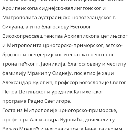
Архипеископа сиднејско-велингтонског и
Митрополита аустралијско-новозеландског г.
Силуана, а и по благослову Његовог
Високопреосвештенства Архиепископа цетињског
и Митрополита црногорско-приморског, зетско-
брдског и скендеријског и егзарха свештеног
трона пећког г. Јаоникија, благословену и честиту
фамилију Мракић у Сиднеју, посјетио је хаџи
Александар Вујовић, професор Богословије Светог
Петра Цетињског и уредник Катихетског
програма Радио Светигоре.
Госта из Митрополије црногорско-приморске,
професора Александра Вујовића, дочекали су
Вељко Мракић и његова супруга Јања, са својим