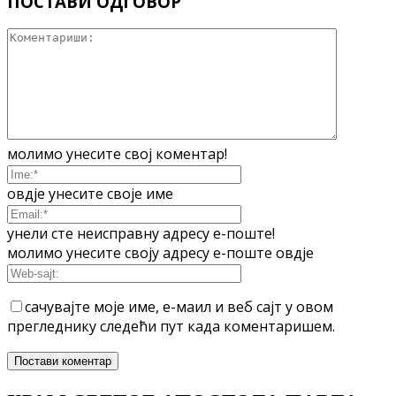
ПОСТАВИ ОДГОВОР
молимо унесите свој коментар!
овдје унесите своје име
унели сте неисправну адресу е-поште!
молимо унесите своју адресу е-поште овдје
сачувајте моје име, е-маил и веб сајт у овом
прегледнику следећи пут када коментаришем.