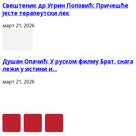
Свештеник др Угрин Поповић: Причешће
јесте терапеутски лек
март 21, 2026
Душан Опачић: У руском филму Брат, снага
лежи у истини и...
март 21, 2026