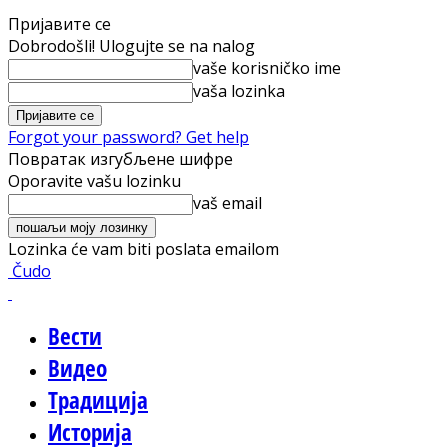
Пријавите се
Dobrodošli! Ulogujte se na nalog
vaše korisničko ime
vaša lozinka
Forgot your password? Get help
Повратак изгубљене шифре
Oporavite vašu lozinku
vaš email
Lozinka će vam biti poslata emailom
Čudo
Вести
Видео
Традиција
Историја