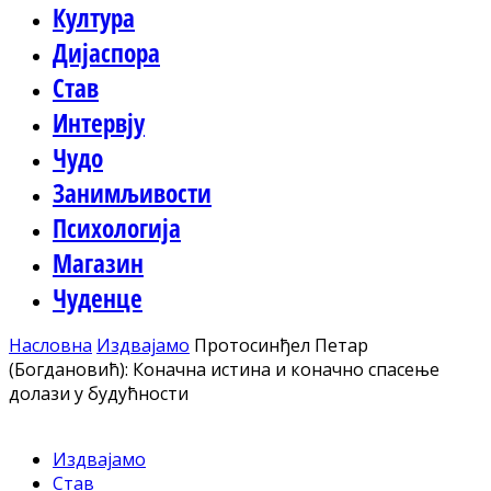
Култура
Дијаспора
Став
Интервју
Чудо
Занимљивости
Психологија
Магазин
Чуденце
Насловна
Издвајамо
Протосинђел Петар
(Богдановић): Коначна истина и коначно спасење
долази у будућности
Издвајамо
Став