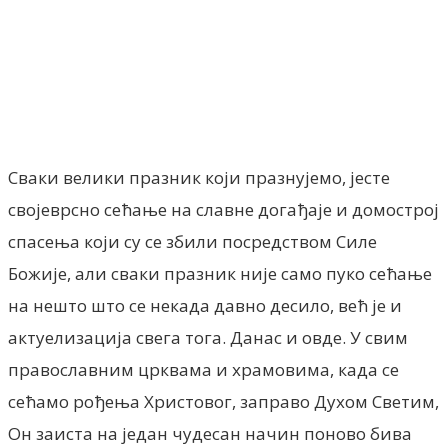
Facebook
X
ReddIt
Email
Pri
Сваки велики празник који празнујемо, јесте
својеврсно сећање на славне догађаје и домострој
спасења који су се збили посредством Силе
Божије, али сваки празник није само пуко сећање
на нешто што се некада давно десило, већ је и
актуелизација свега тога. Данас и овде. У свим
православним црквама и храмовима, када се
сећамо рођења Христовог, заправо Духом Светим,
Он заиста на један чудесан начин поново бива