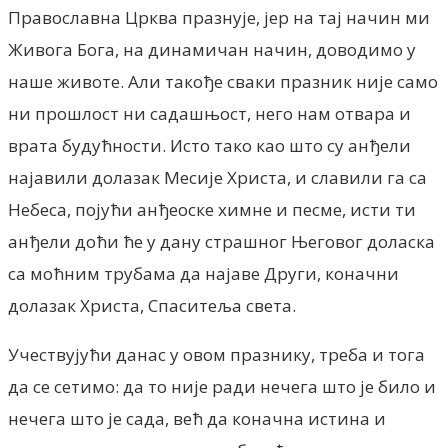
Православна Црква празнује, јер на тај начин ми
Живога Бога, на динамичан начин, доводимо у
наше животе. Али такође сваки празник није само
ни прошлост ни садашњост, него нам отвара и
врата будућности. Исто тако као што су анђели
најавили долазак Месије Христа, и славили га са
Небеса, појући анђеоске химне и песме, исти ти
анђели доћи ће у дану страшног Његовог доласка
са моћним трубама да најаве Други, коначни
долазак Христа, Спаситеља света.
Учествујући данас у овом празнику, треба и тога
да се сетимо: да то није ради нечега што је било и
нечега што је сада, већ да коначна истина и