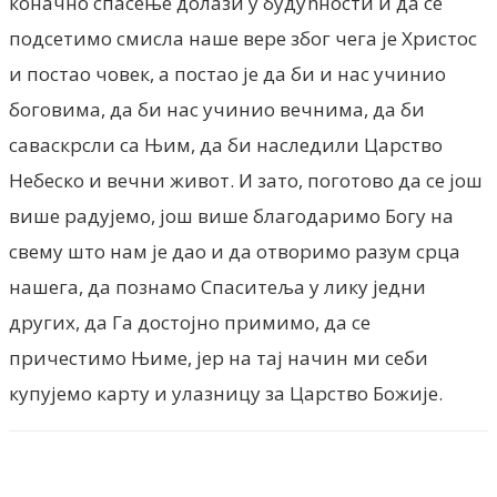
коначно спасење долази у будућности и да се
подсетимо смисла наше вере због чега је Христос
и постао човек, а постао је да би и нас учинио
боговима, да би нас учинио вечнима, да би
саваскрсли са Њим, да би наследили Царство
Небеско и вечни живот. И зато, поготово да се још
више радујемо, још више благодаримо Богу на
свему што нам је дао и да отворимо разум срца
нашега, да познамо Спаситеља у лику једни
других, да Га достојно примимо, да се
причестимо Њиме, јер на тај начин ми себи
купујемо карту и улазницу за Царство Божије.