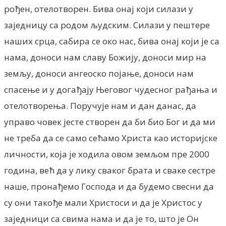
рођен, отелотворен. Бива онај који силази у
заједницу са родом људским. Силази у пештере
наших срца, сабира се око нас, бива онај који је са
нама, доноси нам славу Божију, доноси мир на
земљу, доноси ангеоско појање, доноси нам
спасење и у догађају Његовог чудесног рађања и
отелотворења. Поручује нам и дан данас, да
управо човек јесте створен да би био Бог и да ми
не треба да се само сећамо Христа као историјске
личности, која је ходила овом земљом пре 2000
година, већ да у лику сваког брата и сваке сестре
наше, пронађемо Господа и да будемо свесни да
су они такође мали Христоси и да је Христос у
заједници са свима нама и да је то, што је Он