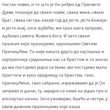
постао човек, и то што је Он рођен од Пресвете
Дјеве, показује да сваки човек, свака жена, сваки
брат, свака сестра, какав год да јесте, јесте Божији
и јесте онај, кога љубећи, ми кроз њега заправо,
љубимо самога Живога Бога. И зато сваки
празник који празнујемо, крунишемо Светим
Причешћем. То није ништа друго до најтешње и
најприсније сједињење нас са Христом и то значи
да ми постајемо једно са Њим, ми постајемо мали
Христоси и кроз заједницу са Христом, тако
причешћени, тако сабрани, изражавамо да је Он
заправо и данас ту, заједно са нама на један пун и
апсолутан начин. Зато уживајмо, браћо и сестре, у
овим дивним празницима које наша