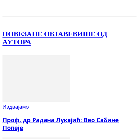
Facebook
X
ReddIt
Email
Pri
ПОВЕЗАНЕ ОБЈАВЕ
ВИШЕ ОД
АУТОРА
Издвајамо
Проф. др Радана Лукајић: Вео Сабине
Попеје