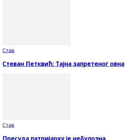
Став
Стеван Петквић: Тајна запретеног овна
Став
Пресуда патријарху је небулозна