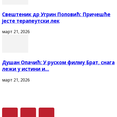
Свештеник др Угрин Поповић: Причешће
јесте терапеутски лек
март 21, 2026
Душан Опачић: У руском филму Брат, снага
лежи у истини и...
март 21, 2026