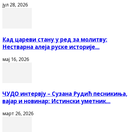
јул 28, 2026
Кад цареви стану у ред за молитву:
Нестварна алеја руске историје...
мај 16, 2026
ЧУДО интервју – Сузана Рудић песникиња,
вајар и новинар: Истински уметник...
март 26, 2026