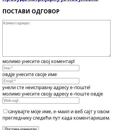
ПОСТАВИ ОДГОВОР
молимо унесите свој коментар!
овдје унесите своје име
унели сте неисправну адресу е-поште!
молимо унесите своју адресу е-поште овдје
сачувајте моје име, е-маил и веб сајт у овом
прегледнику следећи пут када коментаришем.