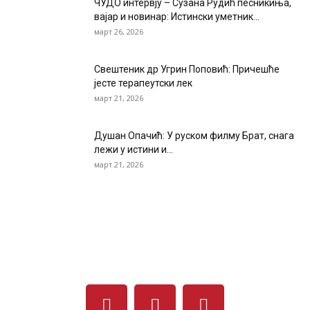
ЧУДО интервју – Сузана Рудић песникиња,
вајар и новинар: Истински уметник...
март 26, 2026
Свештеник др Угрин Поповић: Причешће
јесте терапеутски лек
март 21, 2026
Душан Опачић: У руском филму Брат, снага
лежи у истини и...
март 21, 2026