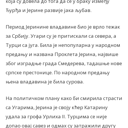
која су довела до тога да се у браку између
Ђурђа и Јерине развије јака љубав.
Период Јеринине владавине био је врло тежак
за Србију. Угари су је притискали са севера, а
Турци са југа. Била је непопуларна у народном
предању и названа Проклета Јерина, највише
због изградње града Смедерева, тадашње нове
српске престонице. По народном предању
њена владавина је била сурова.
На политичком плану како би смирила страсти
са Угарима, Јерина је своју кћер Катарину
удала за грофа Урлиха II. Турцима се није
допао овај савез и одмах су затражили другу