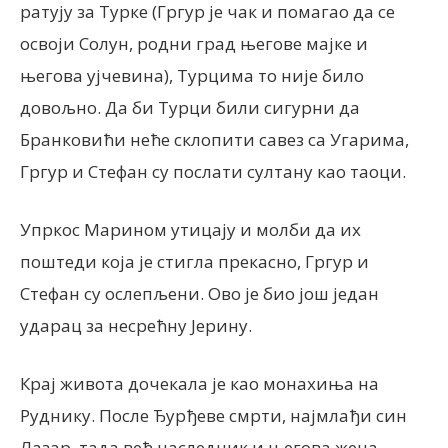
ратују за Турке (Гргур је чак и помагао да се
освоји Солун, родни град његове мајке и
његова ујчевина), Турцима то није било
довољно. Да би Турци били сигурни да
Бранковићи неће склопити савез са Угарима,
Гргур и Стефан су послати султану као таоци.
Упркос Марином утицају и молби да их
поштеди која је стигла прекасно, Гргур и
Стефан су ослепљени. Ово је био још један
ударац за несрећну Јерину.
Крај живота дочекала је као монахиња на
Руднику. После Ђурђеве смрти, најмлађи син
Лазар, тада већ наследник и његова жена