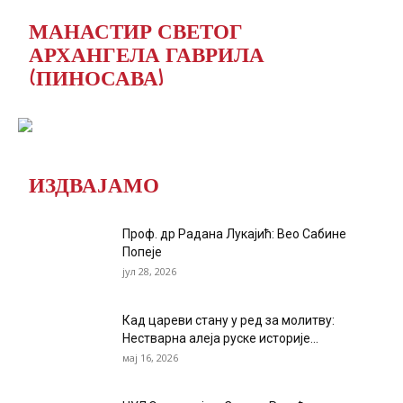
МАНАСТИР СВЕТОГ
АРХАНГЕЛА ГАВРИЛА
(ПИНОСАВА)
ИЗДВАЈАМО
Проф. др Радана Лукајић: Вео Сабине
Попеје
јул 28, 2026
Кад цареви стану у ред за молитву:
Нестварна алеја руске историје...
мај 16, 2026