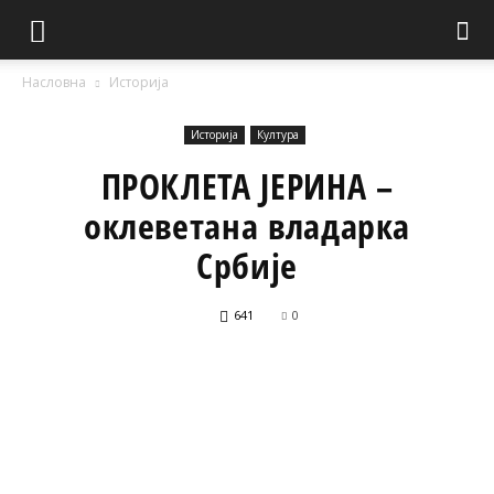
Насловна
Историја
Историја
Култура
ПРОКЛЕТА ЈЕРИНА –
оклеветана владарка
Србије
641
0