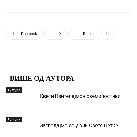
Facebook
X
ReddIt
ПОВЕЗАНЕ ОБЈАВЕ
ВИШЕ ОД АУТОРА
Култура
Свети Пантелејмон свемилостиви
Култура
Загледајмо се у очи Свете Петке