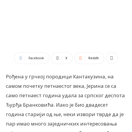
Facebook
X
ReddIt
Рођена у грчкој породици Кантакузина, на
самом почетку петнаестог века, Јерина се са
само петнаест година удала за српског деспота
Ђурђа Бранковића. Иако је био двадесет
година старији од ње, неки извори тврде да је
пар имао много заједничких интересовања