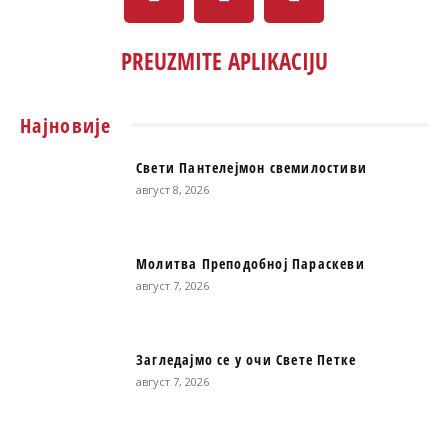
PREUZMITE APLIKACIJU
Најновије
Свети Пантелејмон свемилостиви
август 8, 2026
Молитва Преподобној Параскеви
август 7, 2026
Загледајмо се у очи Свете Петке
август 7, 2026