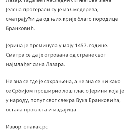
Јелена протерали су је из Смедерева,
сматрајући да од њих крије благо породице
Бранковић.
Јерина је преминула у мају 1457. године.
Сматра се да је отрована од стране свог
најмлађег сина Лазара.
Не зна се где је сахрањена, а не зна се ни како
се Србијом проширио лош глас о Јерини која је
у народу, попут свог свекра Вука Бранковића,
остала проклета и издајица.
Извор: опакак.рс