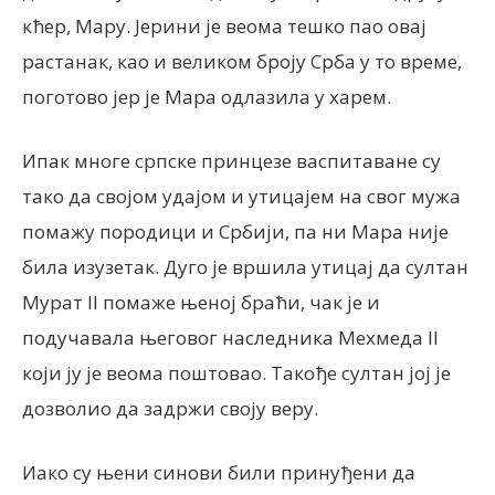
кћер, Мару. Јерини је веома тешко пао овај
растанак, као и великом броју Срба у то време,
поготово јер је Мара одлазила у харем.
Ипак многе српске принцезе васпитаване су
тако да својом удајом и утицајем на свог мужа
помажу породици и Србији, па ни Мара није
била изузетак. Дуго је вршила утицај да султан
Мурат II помаже њеној браћи, чак је и
подучавала његовог наследника Мехмеда II
који ју је веома поштовао. Такође султан јој је
дозволио да задржи своју веру.
Иако су њени синови били принуђени да