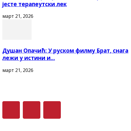
јесте терапеутски лек
март 21, 2026
Душан Опачић: У руском филму Брат, снага
лежи у истини и...
март 21, 2026