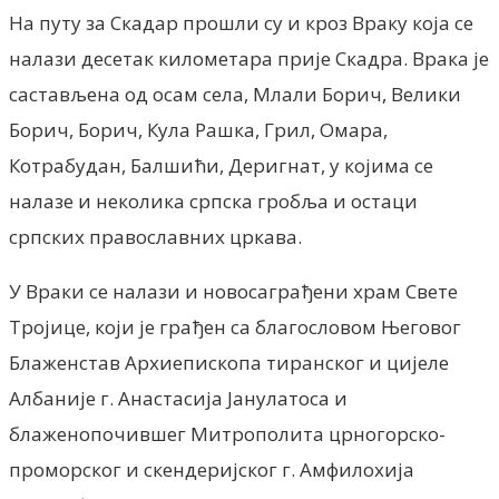
На путу за Скадар прошли су и кроз Враку која се
налази десетак километара прије Скадра. Врака је
састављена од осам села, Млали Борич, Велики
Борич, Борич, Кула Рашка, Грил, Омара,
Котрабудан, Балшићи, Деригнат, у којима се
налазе и неколика српска гробља и остаци
српских православних цркава.
У Враки се налази и новосаграђени храм Свете
Тројице, који је грађен са благословом Његовог
Блаженстав Архиепископа тиранског и цијеле
Албаније г. Анастасија Јанулатоса и
блаженопочившег Митрополита црногорско-
проморског и скендеријског г. Амфилохија