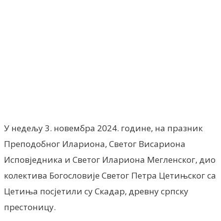
Facebook
X
ReddIt
Email
Pri
У недељу 3. новембра 2024. године, на празник
Преподобног Илариона, Светог Висариона
Исповједника и Светог Илариона Мегленског, дио
колектива Богословије Светог Петра Цетињског са
Цетиња посјетили су Скадар, древну српску
престоницу.