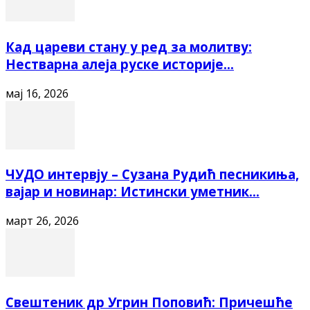
Кад цареви стану у ред за молитву:
Нестварна алеја руске историје...
мај 16, 2026
ЧУДО интервју – Сузана Рудић песникиња,
вајар и новинар: Истински уметник...
март 26, 2026
Свештеник др Угрин Поповић: Причешће