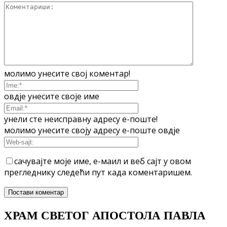
молимо унесите свој коментар!
овдје унесите своје име
унели сте неисправну адресу е-поште!
молимо унесите своју адресу е-поште овдје
сачувајте моје име, е-маил и веб сајт у овом
прегледнику следећи пут када коментаришем.
ХРАМ СВЕТОГ АПОСТОЛА ПАВЛА