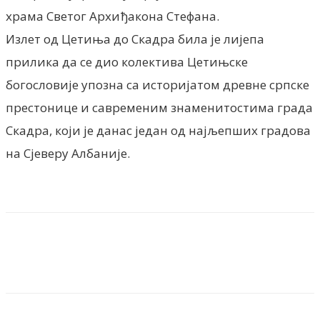
храма Светог Архиђакона Стефана.
Излет од Цетиња до Скадра била је лијепа
прилика да се дио колектива Цетињске
богословије упозна са историјатом древне српске
престонице и савременим знаменитостима града
Скадра, који је данас један од најљепших градова
на Сјеверу Албаније.
Facebook
X
ReddIt
Email
Pri