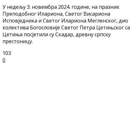
У недељу 3. новембра 2024. године, на празник
Преподобног Илариона, Светог Висариона
Исповједника и Светог Илариона Мегленског, дио
колектива Богословије Светог Петра Цетињског са
Цетиња посјетили су Скадар, древну српску
престоницу.
103
0