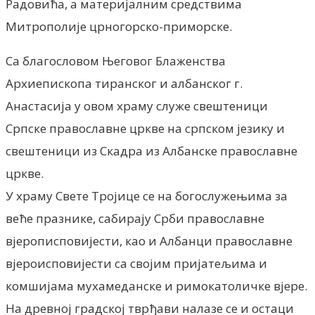
Радовића, а материјалним средствима
Митрополије црногорско-приморске.
Са благословом Његовог Блаженства
Архиепископа тиранског и албанског г.
Анастасија у овом храму служе свештеници
Српске православне цркве на српском језику и
свештеници из Скадра из Албанске православне
цркве.
У храму Свете Тројице се на богослужењима за
веће празнике, сабирају Срби православне
вјерописповијести, као и Албанци православне
вјероисповијести са својим пријатељима и
комшијама мухамеданске и римокатоличке вјере.
На древној градској тврђави налазе се и остаци