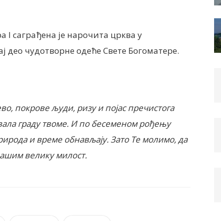
а I саграђена је нарочита црква у
ај део чудотворне одеће Свете Богоматере.
о, покрове људи, ризу и појас пречистога
овала граду твоме. И по бесеменом рођењу
природа и време обнављају. Зато Те молимо, да
нашим велику милост.