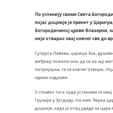
По успенију своме Света Богороди
појас доцније је пренет у Царигр
Богородичиној цркви Влахерни, з
није отварао овај ковчег све до в
Супруга Лавова, царица Зоа, душев
виђењу пожели она, да се на њу мет
патријарха, те се ковчег отвори, по
одмах оздрави.
У спомен тога чуда установи се овај 
Грузији у Зугдиду. На име: ћерка ца
доцније, када је отац удаде за цара 