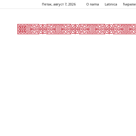
Петак, август 7, 2026
O nama
Latinica
Ћирили