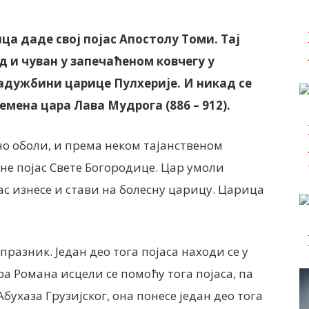
ца даде свој појас Апостолу Томи. Тај
ад и чуван у запечаћеном ковчегу у
адужбини царице Пулхерије. И никад се
ремена цара Лава Мудрога (886 – 912).
но оболи, и према неком тајанственом
не појас Свете Богородице. Цар умоли
јас изнесе и стави на болесну царицу. Царица
празник. Један део тога појаса находи се у
ра Романа исцели се помоћу тога појаса, па
Абухаза Грузијског, она понесе један део тога