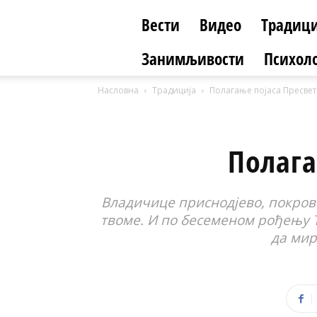
Вести
Видео
Традици
Занимљивости
Психоло
Насловна
Традиција
Полагање појаса Пресве
Полага
Владичице приснодјево, покрове
твоме. И по бесеменом рођењу Т
да мир