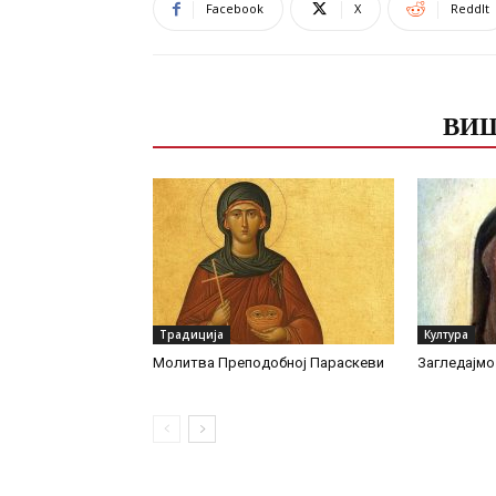
Facebook
X
ReddIt
ПОВЕЗАНЕ ОБЈАВЕ
ВИШ
Традиција
Култура
Молитва Преподобној Параскеви
Загледајмо 