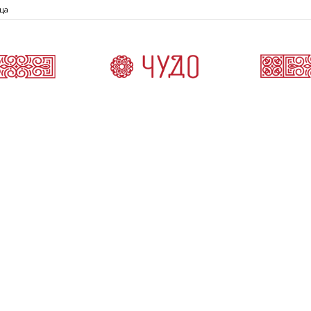
ца
Čudo