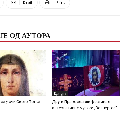
Email
Print
Е ОД АУТОРА
Култура
се у очи Свете Петке
Други Православни фестивал
алтернативне музике „Воанергес“