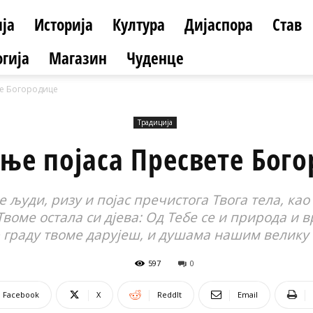
ја
Историја
Култура
Дијаспора
Став
гија
Магазин
Чуденце
те Богородице
Традиција
ње појаса Пресвете Бог
 људи, ризу и појас пречистога Твога тела, као
воме остала си дјева: Од Тебе се и природа и в
 граду твоме дарујеш, и душама нашим велику
597
0
Facebook
X
ReddIt
Email