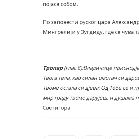
појаса собом.
По заповести руског цара Александр
Мингрелији у Зугдиду, где се чува т
Тропар
(глас 8):
Владичице приснодјев
Твога тела, као силан омотач си дар
Твоме остала си дјева: Од Тебе се и 
мир граду твоме дарујеш, и душама 
Светигора