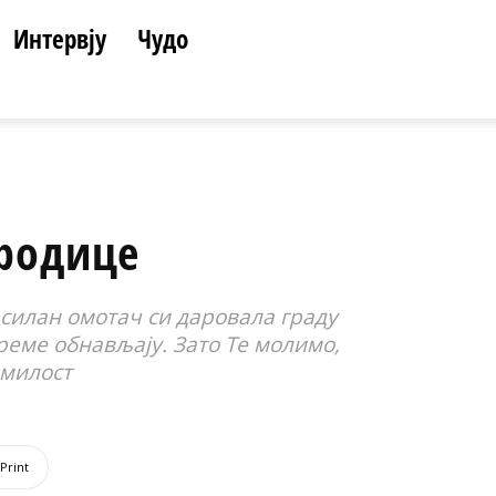
Интервју
Чудо
ородице
 силан омотач си даровала граду
реме обнављају. Зато Те молимо,
 милост
Print