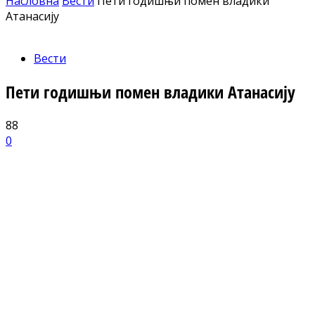
Насловна
Вести
Пети годишњи помен владики
Атанасију
Вести
Пети годишњи помен владики Атанасију
88
0