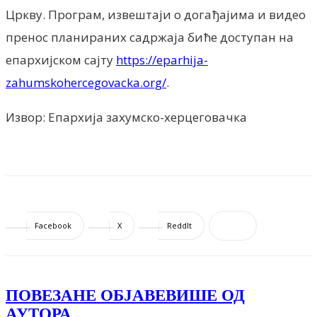
Цркву. Програм, извештаји о догађајима и видео
пренос планираних садржаја биће доступан на
епархијском сајту
https://eparhija-
zahumskohercegovacka.org/
.
Извор: Епархија захумско-херцеговачка
Facebook
X
ReddIt
ПОВЕЗАНЕ ОБЈАВЕ
ВИШЕ ОД
АУТОРА