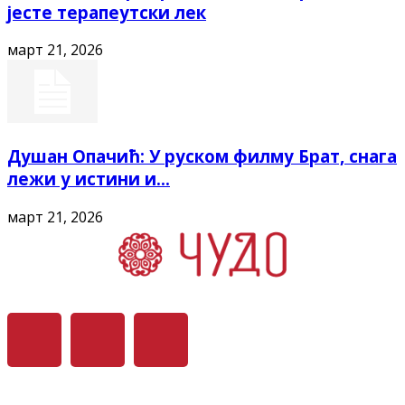
јесте терапеутски лек
март 21, 2026
Душан Опачић: У руском филму Брат, снага
лежи у истини и...
март 21, 2026