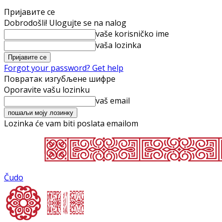
Пријавите се
Dobrodošli! Ulogujte se na nalog
vaše korisničko ime
vaša lozinka
Forgot your password? Get help
Повратак изгубљене шифре
Oporavite vašu lozinku
vaš email
Lozinka će vam biti poslata emailom
Čudo