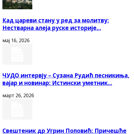
Кад цареви стану у ред за молитву:
Нестварна алеја руске историје...
мај 16, 2026
ЧУДО интервју – Сузана Рудић песникиња,
вајар и новинар: Истински уметник...
март 26, 2026
Свештеник др Угрин Поповић: Причешће