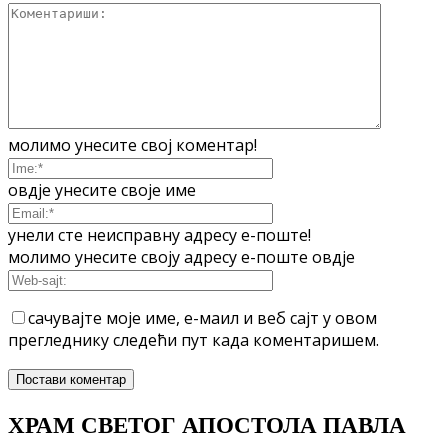
молимо унесите свој коментар!
овдје унесите своје име
унели сте неисправну адресу е-поште!
молимо унесите своју адресу е-поште овдје
сачувајте моје име, е-маил и веб сајт у овом
прегледнику следећи пут када коментаришем.
ХРАМ СВЕТОГ АПОСТОЛА ПАВЛА