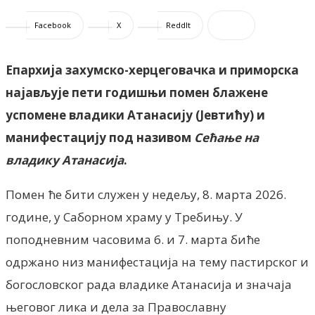
Facebook
X
ReddIt
Епархија захумско-херцеговачка и приморска
најављује пети годишњи помен блажене
успомене владики Атанасију (Јевтићу) и
манифестацију под називом
Сећање на
владику Атанасија
.
Помен ће бити служен у недељу, 8. марта 2026.
године, у Саборном храму у Требињу. У
поподневним часовима 6. и 7. марта биће
одржано низ манифестација на тему пастирског и
богословског рада владике Атанасија и значаја
његовог лика и дела за Православну