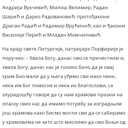
Андрија Вукчевић, Милош Велимир, Радан
Шарић и Дарко Радовановић; протођакони
Драган Радић и Радомир Врућинић; као и ђакони
Василије Перић и Младен Момчиловић.
На крају свете Литургије, патријарх Порфирије је
поручио: – Хвала Богу, данас смо се причестили и,
хвала Богу, данас нас је толико било да је овај
храм био мали да у њега уђемо сви иако неки,
нека им Бог помогне и нека их благослови, са
злурадошћу говоре да су нам храмови празни на
опаску свих нас да имамо потребу за изградњом
још храмова како бисмо могли сви да се сабирамо
у храмовима не зато што мислимо да смо бољи од