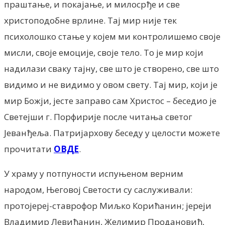
праштање, и покајање, и милосрђе и све
христоподобне врлине. Тај мир није тек
психолошко стање у којем ми контролишемо своје
мисли, своје емоције, своје тело. То је мир који
надилази сваку тајну, све што је створено, све што
видимо и не видимо у овом свету. Тај мир, који је
мир Божји, јесте заправо сам Христос – беседио је
Светејши г. Порфирије после читања светог
Јеванђеља. Патријархову беседу у целости можете
прочитати
ОВДЕ
.
У храму у потпуности испуњеном верним
народом, Његовој Светости су саслуживали:
протојереј-ставрофор Миљко Корићанин; јереји
Владимир Левићанин, Желимир Продановић,