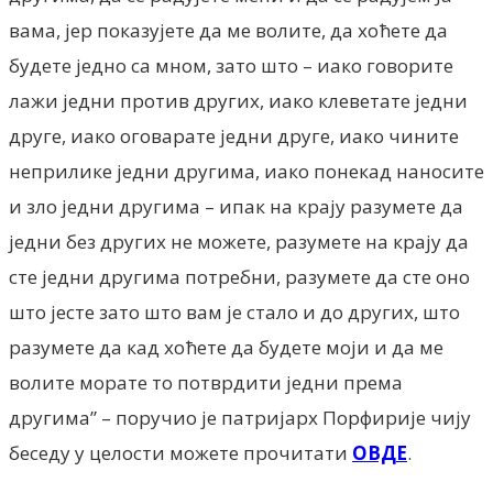
вама, јер показујете да ме волите, да хоћете да
будете једно са мном, зато што – иако говорите
лажи једни против других, иако клеветате једни
друге, иако оговарате једни друге, иако чините
неприлике једни другима, иако понекад наносите
и зло једни другима – ипак на крају разумете да
једни без других не можете, разумете на крају да
сте једни другима потребни, разумете да сте оно
што јесте зато што вам је стало и до других, што
разумете да кад хоћете да будете моји и да ме
волите морате то потврдити једни према
другима” – поручио је патријарх Порфирије чију
беседу у целости можете прочитати
ОВДЕ
.