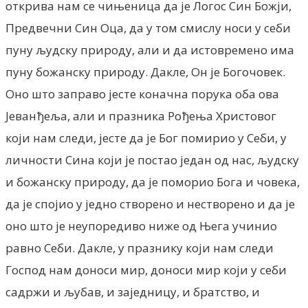
открива нам се чињеница да је Логос Син Божји,
Предвечни Син Оца, да у том смислу носи у себи
пуну људску природу, али и да истоврeмено има
пуну божанску природу. Дакле, Он је Богочовек.
Оно што заправо јесте коначна порука оба ова
Јеванђеља, али и празника Рођења Христовог
који нам следи, јесте да је Бог помирио у Себи, у
личности Сина који је постао један од нас, људску
и божанску природу, да је поморио Бога и човека,
да је спојио у једно створено и нестворено и да је
оно што је неупоредиво ниже од Њега учинио
равно Себи. Дакле, у празнику који нам следи
Господ нам доноси мир, доноси мир који у себи
садржи и љубав, и заједницу, и братство, и