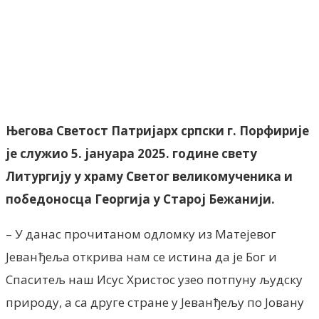
Facebook
X
ReddIt
Email
Pri
Његова Светост Патријарх српски г. Порфирије
је служио 5. јануара 2025. године свету
Литургију у храму Светог великомученика и
победоносца Георгија у Старој Бежанији.
– У данас прочитаном одломку из Матејевог
Јеванђеља открива нам се истина да је Бог и
Спаситељ наш Исус Христос узео потпуну људску
природу, а са друге стране у Јеванђељу по Јовану