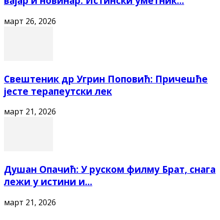
вајар и новинар: Истински уметник...
март 26, 2026
Свештеник др Угрин Поповић: Причешће
јесте терапеутски лек
март 21, 2026
Душан Опачић: У руском филму Брат, снага
лежи у истини и...
март 21, 2026