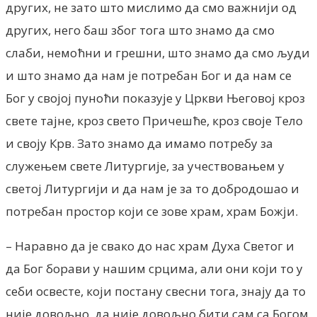
других, не зато што мислимо да смо важнији од
других, него баш због тога што знамо да смо
слаби, немоћни и грешни, што знамо да смо људи
и што знамо да нам је потребан Бог и да нам се
Бог у својој пуноћи показује у Цркви Његовој кроз
свете тајне, кроз свето Причешће, кроз своје Тело
и своју Крв. Зато знамо да имамо потребу за
служењем свете Литургије, за учествовањем у
светој Литургији и да нам је за то добродошао и
потребан простор који се зове храм, храм Божји.
– Наравно да је свако до нас храм Духа Светог и
да Бог борави у нашим срцима, али они који то у
себи освесте, који постану свесни тога, знају да то
није довољно, да није довољно бити сам са Богом,