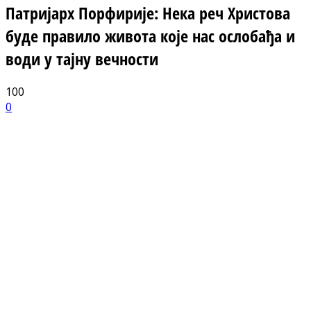
Патријарх Порфирије: Нека реч Христова
буде правило живота које нас ослобађа и
води у тајну вечности
100
0