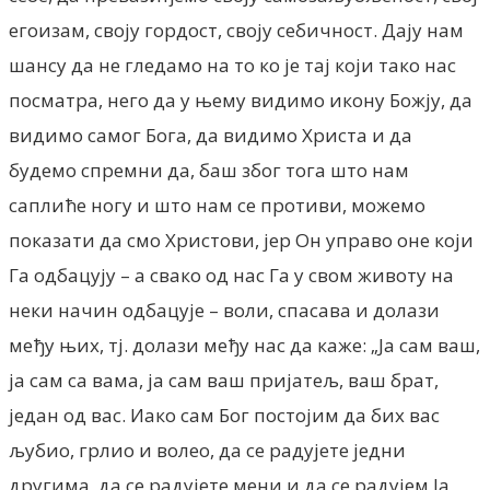
егоизам, своју гордост, своју себичност. Дају нам
шансу да не гледамо на то ко је тај који тако нас
посматра, него да у њему видимо икону Божју, да
видимо самог Бога, да видимо Христа и да
будемо спремни да, баш због тога што нам
саплиће ногу и што нам се противи, можемо
показати да смо Христови, јер Он управо оне који
Га одбацују – а свако од нас Га у свом животу на
неки начин одбацује – воли, спасава и долази
међу њих, тј. долази међу нас да каже: „Ја сам ваш,
ја сам са вама, ја сам ваш пријатељ, ваш брат,
један од вас. Иако сам Бог постојим да бих вас
љубио, грлио и волео, да се радујете једни
другима, да се радујете мени и да се радујем Ја