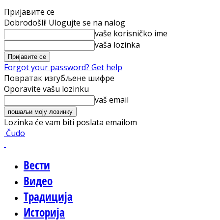
Пријавите се
Dobrodošli! Ulogujte se na nalog
vaše korisničko ime
vaša lozinka
Forgot your password? Get help
Повратак изгубљене шифре
Oporavite vašu lozinku
vaš email
Lozinka će vam biti poslata emailom
Čudo
Вести
Видео
Традиција
Историја