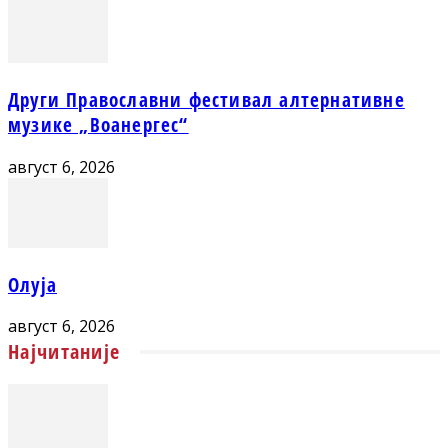
Други Православни фестивал алтернативне
музике „Воанергес“
август 6, 2026
Олуја
август 6, 2026
Најчитаније