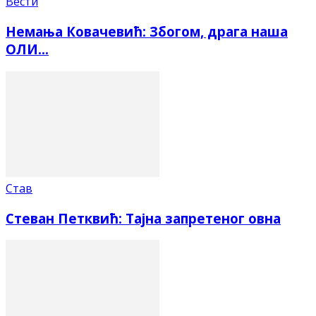
Вести
Немања Ковачевић: Збогом, драга наша
ОЛИ…
Став
Стеван Петквић: Тајна запретеног овна