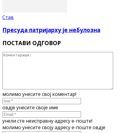
Став
Пресуда патријарху је небулозна
ПОСТАВИ ОДГОВОР
молимо унесите свој коментар!
овдје унесите своје име
унели сте неисправну адресу е-поште!
молимо унесите своју адресу е-поште овдје