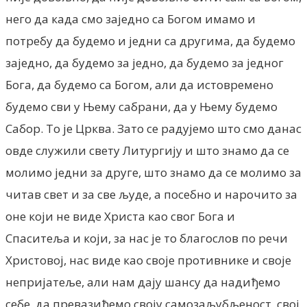
него да када смо заједно са Богом имамо и
потребу да будемо и једни са другима, да будемо
заједно, да будемо за једно, да будемо за једног
Бога, да будемо са Богом, али да истовремено
будемо сви у Њему сабрани, да у Њему будемо
Сабор. То је Црква. Зато се радујемо што смо данас
овде служили свету Литургију и што знамо да се
молимо једни за друге, што знамо да се молимо за
читав свет и за све људе, а посебно и нарочито за
оне који не виде Христа као свог Бога и
Спаситеља и који, за нас је то благослов по речи
Христовој, нас виде као своје противнике и своје
непријатеље, али нам дају шансу да надиђемо
себе, да превазиђемо своју самозаљубљеност, свој