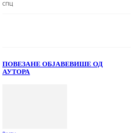
СПЦ
Facebook
X
ReddIt
Email
Pri
ПОВЕЗАНЕ ОБЈАВЕ
ВИШЕ ОД
АУТОРА