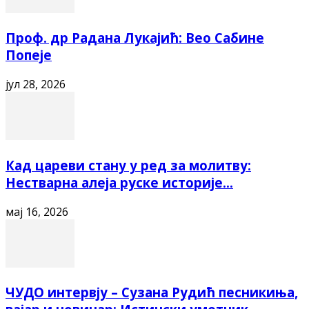
Проф. др Радана Лукајић: Вео Сабине
Попеје
јул 28, 2026
Кад цареви стану у ред за молитву:
Нестварна алеја руске историје...
мај 16, 2026
ЧУДО интервју – Сузана Рудић песникиња,