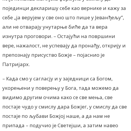
појединци декларишу себе као вернике и кажу за
себе „ја верујем у све оно што пише у Јеванђељу”,
али не отварају унутарње биће да та вера
изнутра проговори. – Остајући на површини
вере, нажалост, не успевају да пронађу, открију и
препознају присуство Божје – појаснио је
Патријарх.
– Када смо у сагласју и у заједници са Богом,
укорењени у поверењу у Бога, тада можемо да
видимо другим очима како се све мења, све
постаје чудо у смислу дара Божјег, у смислу да све
постаје по љубави Божјој наше, а да нам не
припада – подучио је Светејши, а затим навео