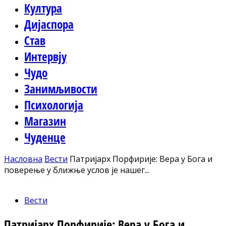
Култура
Дијаспора
Став
Интервју
Чудо
Занимљивости
Психологија
Магазин
Чуденце
Насловна
Вести
Патријарх Порфирије: Вера у Бога и
поверење у ближње услов је нашег...
Вести
Патријарх Порфирије: Вера у Бога и