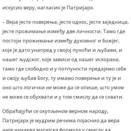
искусио веру, нагласио је Патријарх.
– Вера јесте поверење, јесте однос, јесте заједница,
јесте прожимање између две личности. Tамо где
постоји прожимање између духовног и Божјег,
које је дато унапред у својој пуноћи и љубави, и
нашег људског, које зависи од нашег искорака,
тамо где слободно и у потпуности предајемо себе
и своју љубав Богу, ту имамо поверење и ту је и
оно што логички не може да се опише, што умом
не може се обухвати и у том смислу да се схвати.
Обраћајући се окупљеном верном народу,
Патријарх је мудрим речима појаснио да вера
није никаква магијска формула у смислу да