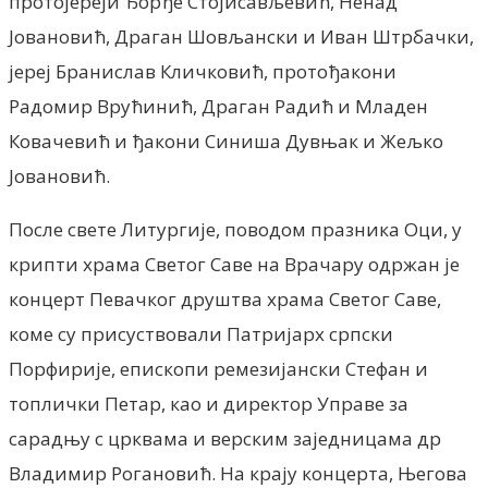
протојереји Ђорђе Стојисављевић, Ненад
Јовановић, Драган Шовљански и Иван Штрбачки,
јереј Бранислав Кличковић, протођакони
Радомир Врућинић, Драган Радић и Младен
Ковачевић и ђакони Синиша Дувњак и Жељко
Јовановић.
После свете Литургије, поводом празника Оци, у
крипти храма Светог Саве на Врачару одржан је
концерт Певачког друштва храма Светог Саве,
коме су присуствовали Патријарх српски
Порфирије, епископи ремезијански Стефан и
топлички Петар, као и директор Управе за
сарадњу с црквама и верским заједницама др
Владимир Рогановић. На крају концерта, Његова