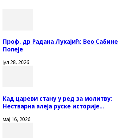
Проф. др Радана Лукајић: Вео Сабине
Попеје
јул 28, 2026
Кад цареви стану у ред за молитву:
Нестварна алеја руске историје...
мај 16, 2026