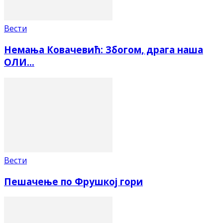
Вести
Немања Ковачевић: Збогом, драга наша
ОЛИ…
Вести
Пешачење по Фрушкој гори