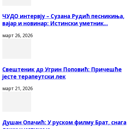
ЧУДО интервју – Сузана Рудић песникиња,
вајар и новинар: Истински уметник...
март 26, 2026
Свештеник др Угрин Поповић: Причешће
јесте терапеутски лек
март 21, 2026
Душан Опачић: У руском филму Брат, снага