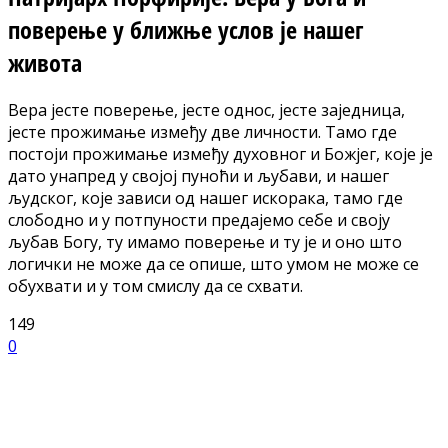
поверење у ближње услов је нашег
живота
Вера јесте поверење, јесте однос, јесте заједница,
јесте прожимање између две личности. Tамо где
постоји прожимање између духовног и Божјег, које је
дато унапред у својој пуноћи и љубави, и нашег
људског, које зависи од нашег искорака, тамо где
слободно и у потпуности предајемо себе и своју
љубав Богу, ту имамо поверење и ту је и оно што
логички не може да се опише, што умом не може се
обухвати и у том смислу да се схвати.
149
0