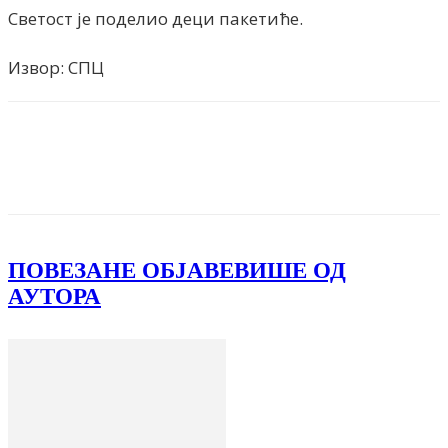
Светост је поделио деци пакетиће.
Извор: СПЦ
Facebook
X
ReddIt
Email
Pri
ПОВЕЗАНЕ ОБЈАВЕ
ВИШЕ ОД
АУТОРА