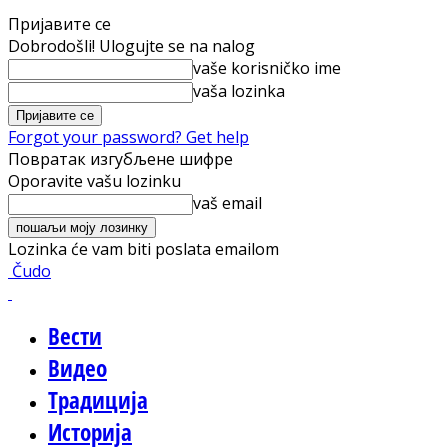
Пријавите се
Dobrodošli! Ulogujte se na nalog
vaše korisničko ime
vaša lozinka
Forgot your password? Get help
Повратак изгубљене шифре
Oporavite vašu lozinku
vaš email
Lozinka će vam biti poslata emailom
Čudo
Вести
Видео
Традиција
Историја