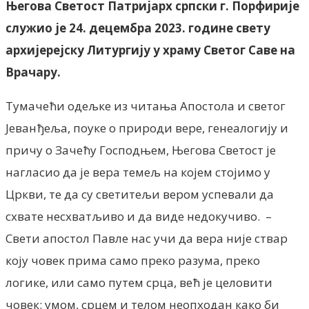
Његова Светост Патријарх српски г. Порфирије
служио је 24. децембра 2023. године свету
архијерејску Литургију у храму Светог Саве на
Врачару.
Тумачећи одељке из читања Апостола и светог
Јеванђеља, поуке о природи вере, генеалогију и
причу о Зачећу Господњем, Његова Светост је
нагласио да је вера темељ на којем стојимо у
Цркви, те да су светитељи вером успевали да
схвате несхватљиво и да виде недокучиво. –
Свети апостол Павле нас учи да вера није ствар
коју човек прима само преко разума, преко
логике, или само путем срца, већ је целовити
човек: умом, срцем и телом неопходан како би