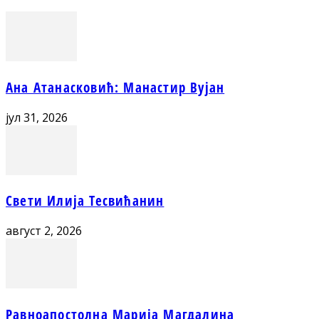
Ана Атанасковић: Манастир Вујан
јул 31, 2026
Свети Илија Тесвићанин
август 2, 2026
Равноапостолна Марија Магдалина