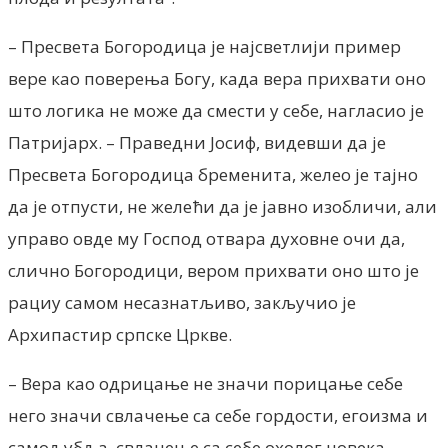
– Пресвета Богородица је најсветлији пример
вере као поверења Богу, када вера прихвати оно
што логика не може да смести у себе, нагласио је
Патријарх. – Праведни Јосиф, видевши да је
Пресвета Богородица бременита, желео је тајно
да је отпусти, не желећи да је јавно изобличи, али
управо овде му Господ отвара духовне очи да,
слично Богородици, вером прихвати оно што је
рациу самом несазнатљиво, закључио је
Архипастир српске Цркве.
– Вера као одрицање не значи порицање себе
него значи свлачење са себе гордости, егоизма и
самољубља, свлачење са себе охолог човека,