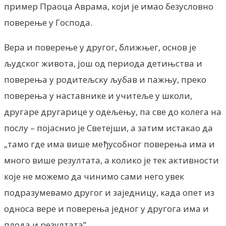
пример Праоца Аврама, који је имао безусловно
поверење у Господа.
Вера и поверење у другог, ближњег, основ је
људског живота, још од периода детињства и
поверења у родитељску љубав и пажњу, преко
поверења у наставнике и учитеље у школи,
другаре другарице у одељењу, па све до колега на
послу – појаснио је Светејши, а затим истакао да
„тамо где има више међусобног поверења има и
много више резултата, а колико је тек активности
које не можемо да чинимо сами него увек
подразумевамо другог и заједницу, када опет из
односа вере и поверења једног у другога има и
плода и резултата”.