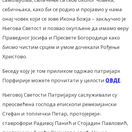
себичњака, како би се родио и пројавио у нама
онај човек који се зове Икона Божја – закључио је
Његова Светост и позвао окупљене да имамо веру
Праведног Јосифа и Пресвете Богородице како
бисмо чистим срцем и умом дочекали Рођење
Христово.
Беседу коју је том приликом одржао патријарх
Порфирије можете прочитати у целости
ОВДЕ
.
Његовој Светости Патријарху саслуживали су
преосвећена господа епископи ремезијански
Стефан и топлички Петар, протојереји-
ставрофори Радивој Панић и Стојадин Павловић,