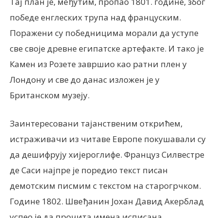
Тај план је, међутим, пропао 1801. године, због
победе енглеских трупа над француским.
Поражени су победницима морали да уступе
све своје древне египатске артефакте. И тако је
Камен из Розете завршио као ратни плен у
Лондону и све до данас изложен је у
Британском музеју.
Заинтересовани тајанственим открићем,
истраживачи из читаве Европе покушавали су
да дешифрују хијероглифе. Француз Силвестре
де Саси најпре је поредио текст писан
демотским писмим с текстом на старогрчком.
Године 1802. Швеђанин Јохан Давид Акерблад
успео је да прочита имена исписана