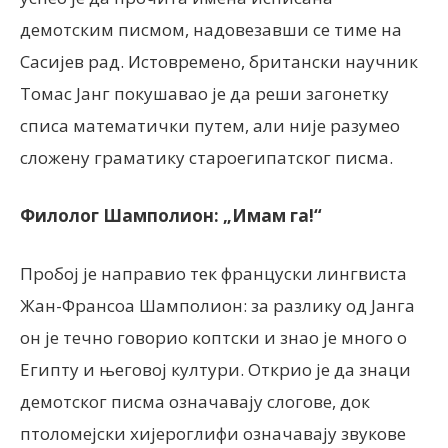
демотским писмом, надовезавши се тиме на
Сасијев рад. Истовремено, британски научник
Томас Јанг покушавао је да реши загонетку
списа математички путем, али није разумео
сложену граматику староегипатског писма.
Филолог Шамполион: „Имам га!“
Пробој је направио тек француски лингвиста
Жан-Франсоа Шамполион: за разлику од Јанга
он је течно говорио коптски и знао је много о
Египту и његовој култури. Открио је да знаци
демотског писма означавају слогове, док
птоломејски хијероглифи означавају звукове