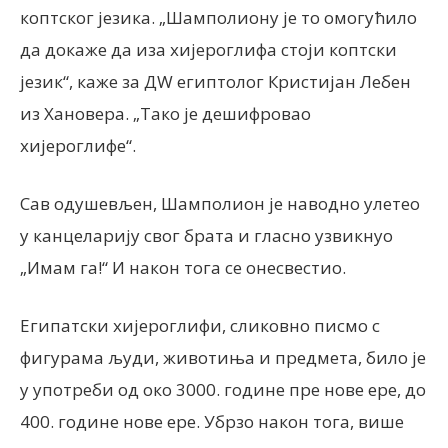
коптског језика. „Шамполиону је то омогућило
да докаже да иза хијероглифа стоји коптски
језик“, каже за ДW египтолог Кристијан Лебен
из Хановера. „Тако је дешифровао
хијероглифе“.
Сав одушевљен, Шамполион је наводно улетео
у канцеларију свог брата и гласно узвикнуо
„Имам га!“ И након тога се онесвестио.
Египатски хијероглифи, сликовно писмо с
фигурама људи, животиња и предмета, било је
у употреби од око 3000. године пре нове ере, до
400. године нове ере. Убрзо након тога, више