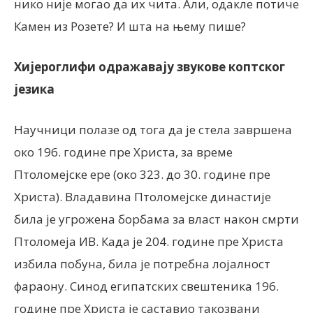
нико није могао да их чита. Али, одакле потиче
Камен из Розете? И шта на њему пише?
Хијероглифи одражавају звукове коптског
језика
Научници полазе од тога да је стела завршена
око 196. године пре Христа, за време
Птоломејске ере (око 323. до 30. године пре
Христа). Владавина Птоломејске династије
била је угрожена борбама за власт након смрти
Птоломеја ИВ. Када је 204. године пре Христа
избила побуна, била је потребна лојалност
фараону. Синод египатских свештеника 196.
године пре Христа је саставио такозвани