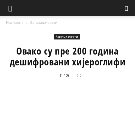
Насловна
Занимљивости
Занимљивости
Овако су пре 200 година
дешифровани хијероглифи
158
0