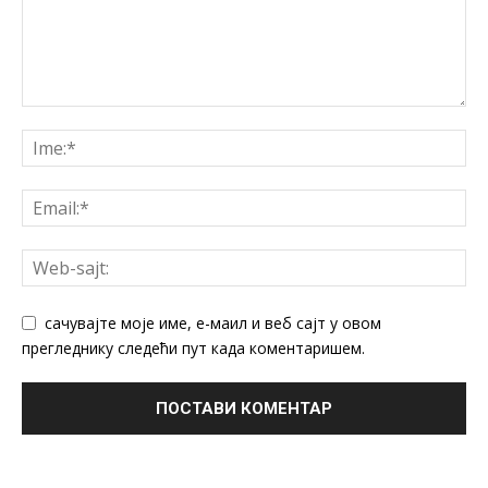
сачувајте моје име, е-маил и веб сајт у овом
прегледнику следећи пут када коментаришем.