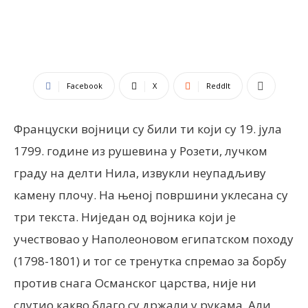
Facebook
X
ReddIt
Француски војници су били ти који су 19. јула
1799. године из рушевина у Розети, лучком
граду на делти Нила, извукли неупадљиву
камену плочу. На њеној површини уклесана су
три текста. Ниједан од војника који је
учествовао у Наполеоновом египатском походу
(1798-1801) и тог се тренутка спремао за борбу
против снага Османског царства, није ни
слутио какво благо су држали у рукама. Али