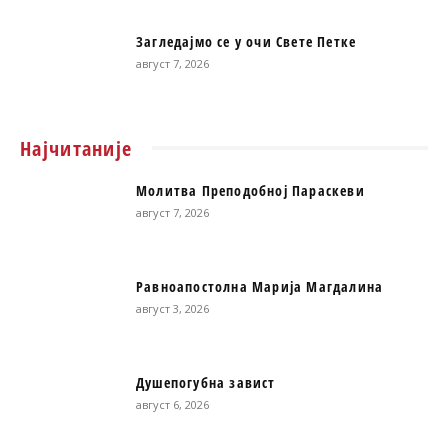
Загледајмо се у очи Свете Петке
август 7, 2026
Најчитаније
Молитва Преподобној Параскеви
август 7, 2026
Равноапостолна Марија Магдалина
август 3, 2026
Душепогубна завист
август 6, 2026