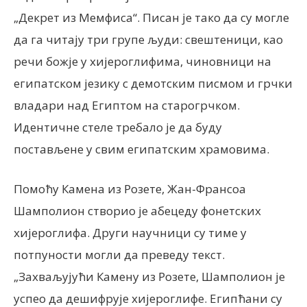
„Декрет из Мемфиса“. Писан је тако да су могле
да га читају три групе људи: свештеници, као
речи божје у хијероглифима, чиновници на
египатском језику с демотским писмом и грчки
владари над Египтом на старогрчком.
Идентичне стеле требало је да буду
постављене у свим египатским храмовима.
Помоћу Камена из Розете, Жан-Франсоа
Шамполион створио је абецеду фонетских
хијероглифа. Други научници су тиме у
потпуности могли да преведу текст.
„Захваљујући Камену из Розете, Шамполион је
успео да дешифрује хијероглифе. Египћани су