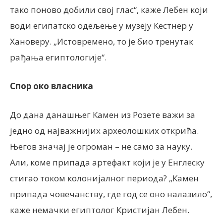
тако поново добили свој глас“, каже Лебен који
води египатско одељење у музеју Кестнер у
Хановеру. „Истовремено, то је био тренутак
рађања египтологије“.
Спор око власника
До дана данашњег Камен из Розете важи за
једно од најважнијих археолошких открића.
Његов значај је огроман – не само за науку.
Али, коме припада артефакт који је у Енглеску
стигао током колонијалног периода? „Камен
припада човечанству, где год се оно налазило“,
каже немачки египтолог Кристијан Лебен.