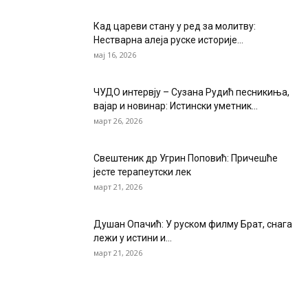
Кад цареви стану у ред за молитву:
Нестварна алеја руске историје...
мај 16, 2026
ЧУДО интервју – Сузана Рудић песникиња,
вајар и новинар: Истински уметник...
март 26, 2026
Свештеник др Угрин Поповић: Причешће
јесте терапеутски лек
март 21, 2026
Душан Опачић: У руском филму Брат, снага
лежи у истини и...
март 21, 2026