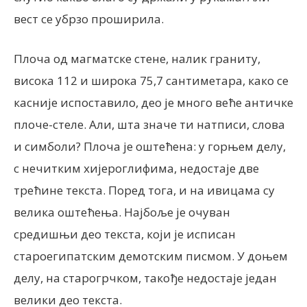
вест се убрзо проширила.
Плоча од магматске стене, налик граниту,
висока 112 и широка 75,7 сантиметара, како се
касније испоставило, део је много веће античке
плоче-стеле. Али, шта значе ти натписи, слова
и симболи? Плоча је оштећена: у горњем делу,
с нечитким хијероглифима, недостаје две
трећине текста. Поред тога, и на ивицама су
велика оштећења. Најбоље је очуван
средишњи део текста, који је исписан
староегипатским демотским писмом. У доњем
делу, на старогрчком, такође недостаје један
велики део текста.