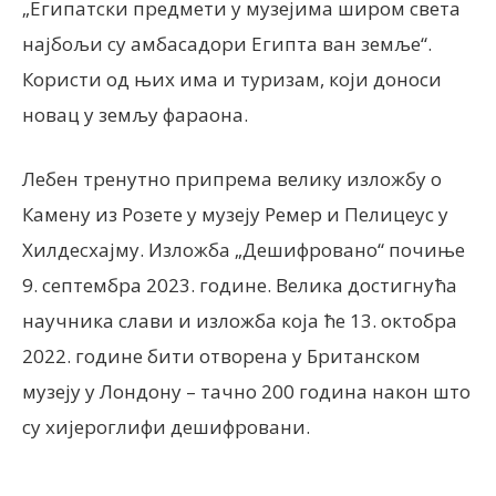
„Египатски предмети у музејима широм света
најбољи су амбасадори Египта ван земље“.
Користи од њих има и туризам, који доноси
новац у земљу фараона.
Лебен тренутно припрема велику изложбу о
Камену из Розете у музеју Ремер и Пелицеус у
Хилдесхајму. Изложба „Дешифровано“ почиње
9. септембра 2023. године. Велика достигнућа
научника слави и изложба која ће 13. октобра
2022. године бити отворена у Британском
музеју у Лондону – тачно 200 година након што
су хијероглифи дешифровани.