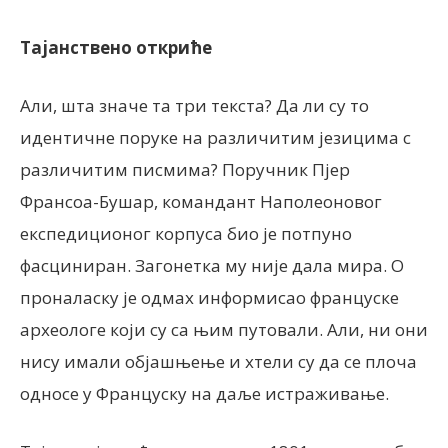
Тајанствено откриће
Али, шта значе та три текста? Да ли су то
идентичне поруке на различитим језицима с
различитим писмима? Поручник Пјер
Франсоа-Бушар, командант Наполеоновог
експедиционог корпуса био је потпуно
фасциниран. Загонетка му није дала мира. О
проналаску је одмах информисао француске
археологе који су са њим путовали. Али, ни они
нису имали објашњење и хтели су да се плоча
односе у Француску на даље истраживање.