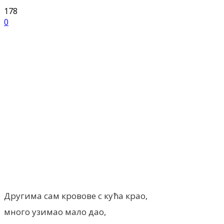
178
0
Facebook
X
ReddIt
Email
Pri
Другима сам кровове с кућа крао,
много узимао мало дао,