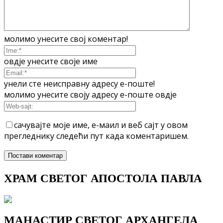
молимо унесите свој коментар!
овдје унесите своје име
унели сте неисправну адресу е-поште!
молимо унесите своју адресу е-поште овдје
сачувајте моје име, е-маил и веб сајт у овом
прегледнику следећи пут када коментаришем.
ХРАМ СВЕТОГ АПОСТОЛА ПАВЛА
МАНАСТИР СВЕТОГ АРХАНГЕЛА