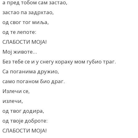
а пред тобом сам застао,
застао па задрхтао,
од свог тог миља,
од те лепоте:
СЛАБОСТИ МОЈА!
Мој животе…
Без тебе се и у снегу кораку мом губио траг.
Са поганима дружио,
само поганом био драг.
Излечи се,
излечи,
од твог додира,
од твоје доброте:
СЛАБОСТИ МОЈА!