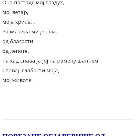
Она постаде мој ваздух,
мој ветар,
моја крила…
Размазила ми је очи,
од благости,
од лепоте,
па кад спава ја јој на рамену шапнем:
Спавај, слабости моја,
мој животе.
Facebook
X
ReddIt
Email
Pri