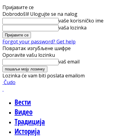
Пријавите се
Dobrodošli! Ulogujte se na nalog
vaše korisničko ime
vaša lozinka
Forgot your password? Get help
Повратак изгубљене шифре
Oporavite vašu lozinku
vaš email
Lozinka će vam biti poslata emailom
Čudo
Вести
Видео
Традиција
Историја