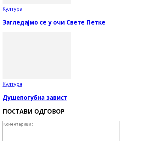
Култура
Загледајмо се у очи Свете Петке
Култура
Душепогубна завист
ПОСТАВИ ОДГОВОР