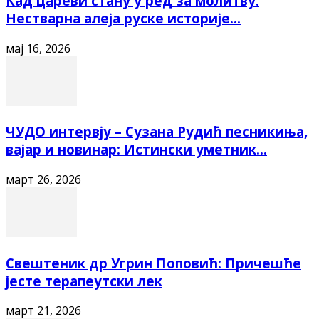
Кад цареви стану у ред за молитву:
Нестварна алеја руске историје...
мај 16, 2026
ЧУДО интервју – Сузана Рудић песникиња,
вајар и новинар: Истински уметник...
март 26, 2026
Свештеник др Угрин Поповић: Причешће
јесте терапеутски лек
март 21, 2026