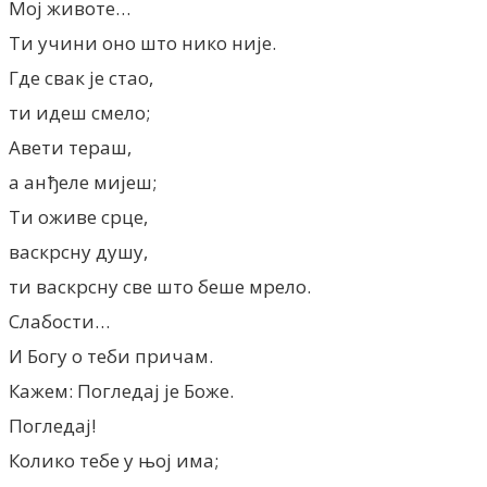
Мој животе…
Ти учини оно што нико није.
Где свак је стао,
ти идеш смело;
Авети тераш,
а анђеле мијеш;
Ти оживе срце,
васкрсну душу,
ти васкрсну све што беше мрело.
Слабости…
И Богу о теби причам.
Кажем: Погледај је Боже.
Погледај!
Колико тебе у њој има;