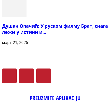
Душан Опачић: У руском филму Брат, снага
лежи у истини и...
март 21, 2026
PREUZMITE APLIKACIJU