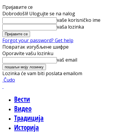
Пријавите се
Dobrodošli! Ulogujte se na nalog
vaše korisničko ime
vaša lozinka
Forgot your password? Get help
Повратак изгубљене шифре
Oporavite vašu lozinku
vaš email
Lozinka će vam biti poslata emailom
Čudo
Вести
Видео
Традиција
Историја