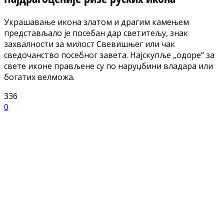
Украшавање икона златом и драгим камењем
представљало је посебан дар светитељу, знак
захвалности за милост Свевишњег или чак
сведочанство посебног завета. Најскупље „одоре“ за
свете иконе прављене су по наруџбини владара или
богатих велможа.
336
0