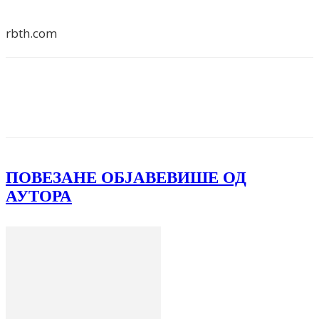
rbth.com
Facebook
X
ReddIt
Email
Pri
ПОВЕЗАНЕ ОБЈАВЕ
ВИШЕ ОД
АУТОРА