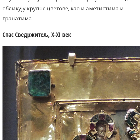
обликују крупне цветове, као и аметистима и
гранатима.
Спас Сведржитељ, X-XI век