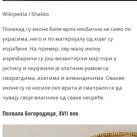
Wikipedia / Shakko
Понекад су иконе биле врло необичне не само по
украсима, него и по материјалу од којег су
израђене. На пример, ову малу икону
изрезбарили су још византијски мајстори у
јаспису и окружили је златним рамом са
смарагдима, ахатима и алмандинима. Овакве
иконе су се носиле око врата и сматрало се да
чувају своје власнике од сваке несреће.
Похвала Богородици, XVII век