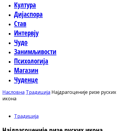
Култура
Дијаспора
Став
Интервју
Чудо
Занимљивости
Психологија
Магазин
Чуденце
Насловна
Традиција
Најдрагоценије ризе руских
икона
Традиција
Најдрагоценије ризе руских икона