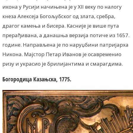
икона у Русији начињена је у XII веку по налогу
кнеза Алексеја Богољубског од злата, сребра,
драгог камења и бисера. Касније је више пута
прерађивана, а данашња верзија потиче из 1657.
године. Направљена је по наруџбини патријарха
Никона. Мајстор Петар Иванов је осавременио
ризу и украсио је брилијантима и смарагдима.
Богородица Казањска, 1775.