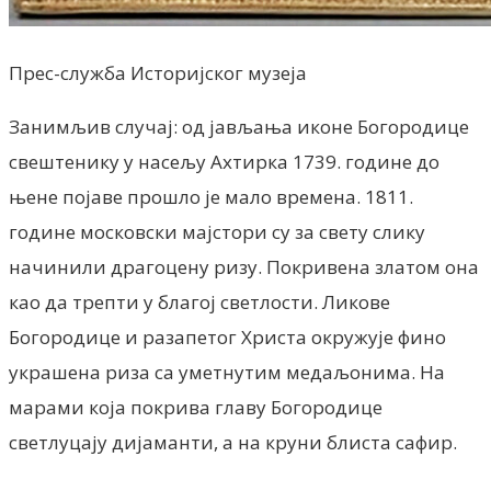
Прес-служба Историјског музеја
Занимљив случај: од јављања иконе Богородице
свештенику у насељу Ахтирка 1739. године до
њене појаве прошло је мало времена. 1811.
године московски мајстори су за свету слику
начинили драгоцену ризу. Покривена златом она
као да трепти у благој светлости. Ликове
Богородице и разапетог Христа окружује фино
украшена риза са уметнутим медаљонима. На
марами која покрива главу Богородице
светлуцају дијаманти, а на круни блиста сафир.