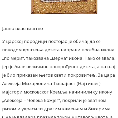
Јавно власништво
У царској породици постојао је обичај да се
поводом крштења детета направи посебна икона
„по мери“, такозвана „мерна“ икона. Тако се звала,
јер је биле величине новорођеног детета, а на њој
је био приказан његов свети покровитељ. За цара
Алексеја Михајловича Тишајшег (Најтишег)
мајстори московског Кремља начинили су икону
„Алексеја – Човека Божјег“, покрили је златном
ризом и украсили драгим камењем и бисерима.
Она је владара пратила током читавог живота, а