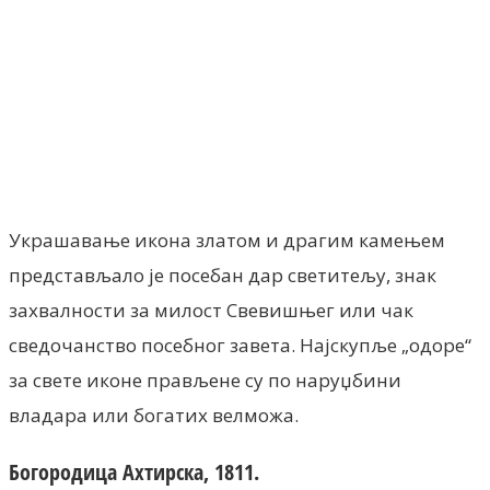
Facebook
X
ReddIt
Email
Pri
Украшавање икона златом и драгим камењем
представљало је посебан дар светитељу, знак
захвалности за милост Свевишњег или чак
сведочанство посебног завета. Најскупље „одоре“
за свете иконе прављене су по наруџбини
владара или богатих велможа.
Богородица Ахтирска, 1811.