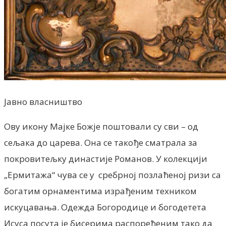
Јавно власништво
Ову икону Мајке Божје поштовали су сви – од
сељака до царева. Она се такође сматрала за
покровитељку династије Романов. У колекцији
„Ермитажа“ чува се у сребрној позлаћеној ризи са
богатим орнаментима израђеним техником
искуцавања. Одежда Богородице и богодетета
Исуса посута је бисерима распоређеним тако да