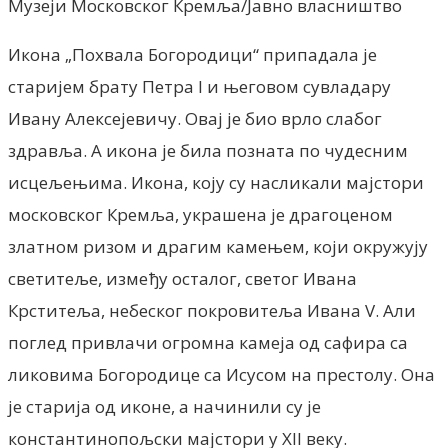
Музеји Московског Кремља/Јавно власништво
Икона „Похвала Богородици“ припадала је
старијем брату Петра I и његовом сувладару
Ивану Алексејевичу. Овај је био врло слабог
здравља. А икона је била позната по чудесним
исцељењима. Икона, коју су насликали мајстори
московског Кремља, украшена је драгоценом
златном ризом и драгим камењем, који окружују
светитеље, између осталог, светог Ивана
Крститеља, небеског покровитеља Ивана V. Али
поглед привлачи огромна камеја од сафира са
ликовима Богородице са Исусом на престолу. Она
је старија од иконе, а начинили су је
константинопољски мајстори у XII веку.