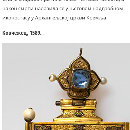
након смрти налазила се у његовом надгробном
иконостасу у Архангељској цркви Кремља.
Ковчежец, 1589.