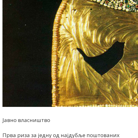
Јавно власништво
Прва риза за једну од најдубље поштованих