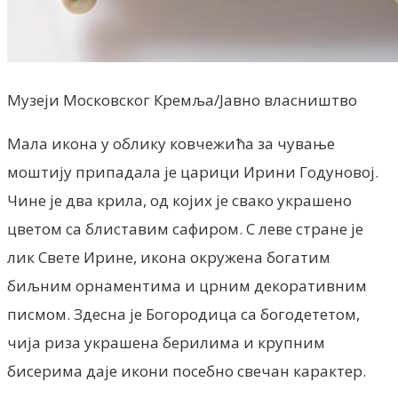
Музеји Московског Кремља/Јавно власништво
Мала икона у облику ковчежића за чување
моштију припадала је царици Ирини Годуновој.
Чине је два крила, од којих је свако украшено
цветом са блиставим сафиром. С леве стране је
лик Свете Ирине, икона окружена богатим
биљним орнаментима и црним декоративним
писмом. Здесна је Богородица са богодететом,
чија риза украшена берилима и крупним
бисерима даје икони посебно свечан карактер.