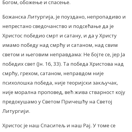
Богом, обожење и спасење.
Божанска Литургија, је поуздано, непропадиво и
непрестано сведочанство и подсећање да је
Христос победио смрт и сатану, и да у Христу
имамо победу над смрћу и сатаном, над свим
светом и његовим неправдама: Не бојте се, јер Ја
победих свет (Јн. 16, 33). Та победа Христова над
смрћу, грехом, сатаном, неправдом није
психолошка победа, није теоријски закључак,
није морална проповед, већ жива стварност коју
предокушамо у Светом Причешћу на Светој
Литургији.
Христос је наш Спаситељ и наш Рај. У томе се