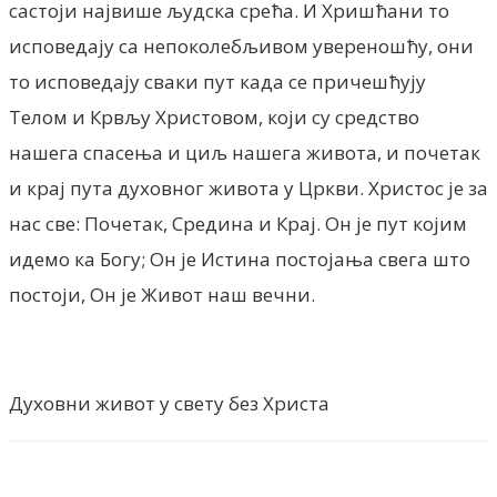
састоји највише људска срећа. И Хришћани то
исповедају са непоколебљивом увереношћу, они
то исповедају сваки пут када се причешћују
Телом и Крвљу Христовом, који су средство
нашега спасења и циљ нашега живота, и почетак
и крај пута духовног живота у Цркви. Христос је за
нас све: Почетак, Средина и Крај. Он је пут којим
идемо ка Богу; Он је Истина постојања свега што
постоји, Он је Живот наш вечни.
Духовни живот у свету без Христа