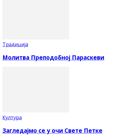
Традиција
Молитва Преподобној Параскеви
Култура
Загледајмо се у очи Свете Петке