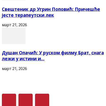
Свештеник др Угрин Поповић: Причешће
јесте терапеутски лек
март 21, 2026
Душан Опачић: У руском филму Брат, снага
лежи у истини и...
март 21, 2026