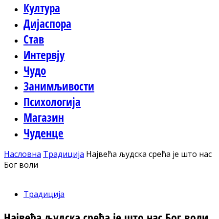
Култура
Дијаспора
Став
Интервју
Чудо
Занимљивости
Психологија
Магазин
Чуденце
Насловна
Традиција
Највећа људска срећа је што нас
Бог воли
Традиција
Највећа људска срећа је што нас Бог воли