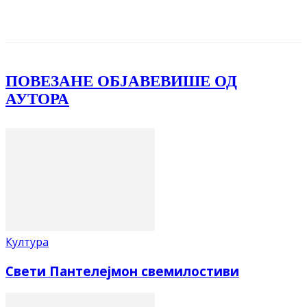
Facebook
X
ReddIt
Email
Pri
ПОВЕЗАНЕ ОБЈАВЕ
ВИШЕ ОД
АУТОРА
Култура
Свети Пантелејмон свемилостиви