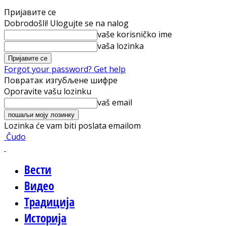
Пријавите се
Dobrodošli! Ulogujte se na nalog
vaše korisničko ime
vaša lozinka
Forgot your password? Get help
Повратак изгубљене шифре
Oporavite vašu lozinku
vaš email
Lozinka će vam biti poslata emailom
Čudo
Вести
Видео
Традиција
Историја