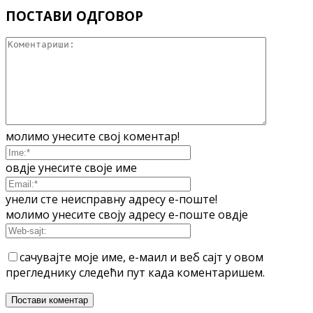
ПОСТАВИ ОДГОВОР
молимо унесите свој коментар!
овдје унесите своје име
унели сте неисправну адресу е-поште!
молимо унесите своју адресу е-поште овдје
сачувајте моје име, е-маил и веб сајт у овом
прегледнику следећи пут када коментаришем.