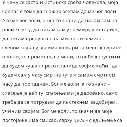
У чему се састоји истинска срећа човекова, моја
срећа? У томе да снажно осећам да ме Бог воли.
Ако ме Бог воли, онда то значи да нисам сам на
овоме свету, да нисам сам у свемиру у историји,
да нисам препуштен на милост и немилост
слепом случају, да има ко мари за мене, ко брине
о мени, ко промишља о мени, ко неће допустити
да будем кушан преко граница својих моћи,, да
будем сам у часу смртне туге и самом смртном
часу да пропаднем. Бог ме воли, а то значи –
спасење је већ ту, спасење ми је даровано, само
треба да се потрудим да га стекнем, задобијем,
учиним својим. Бог ме воли, то значи да моје
постојање има смисао, сврху циљ – сједињење са