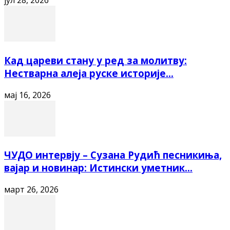
јул 28, 2026
Кад цареви стану у ред за молитву:
Нестварна алеја руске историје...
мај 16, 2026
ЧУДО интервју – Сузана Рудић песникиња,
вајар и новинар: Истински уметник...
март 26, 2026