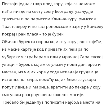
Постоји једна ствар пред зору, која се не може
наћи нигде на свету сем у Београду; узалуд је
тражити и по париском Клињанкуру, римском
Трастевереу и по гастрономском кварту у Бриселу
покрај Гран пласа – то је бурек!
Обичан бурек са сиром који се у зору једе стојећи,
из масне хартије код приватних пекара по
чубурским страћарама или у мрачној Сарајевској
улици – бурек с којим се улази у нови дан, врео и
мастан, из чијих кора у ходу испадају грудвице
истопљеног сира, помоћу којих ћемо се ускоро
попут Ивице и Марице, вратити до пекаре у коју
смо ушли разгрнувши алкохолне магије.
Требало би једанпут пописати најбоља места на