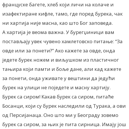
француске багете, хлеб који личи на колаче и
изафектиране кифле, тамо, где поред бурека, чак
ни хартија није масна, као што Бог заповеда.
А хартија је веома важна. У бурегџиници вам
постављају увек чувено хамлетовско питање: “За
овде или за понети?” Ако кажете за овде, онда
једете бурек ножем и виљушком из пластичног
тањира који памти и боље дане, али кад кажете
за понети, онда уживате у вештини да једући
бурек на улици не поједете и масну хартију.
Бурек са сиром! Какав бурек са сиром, питаће
Босанци, који су бурек наследили од Турака, а ови
од Персијанаца. Оно што ми у Београду зовемо
бурек са сиром, за њих је пита сирница. Имају још