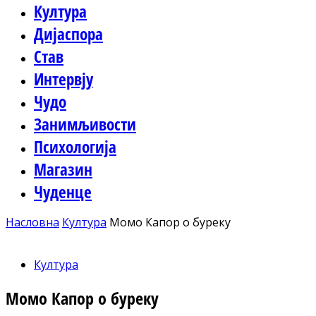
Култура
Дијаспора
Став
Интервју
Чудо
Занимљивости
Психологија
Магазин
Чуденце
Насловна
Култура
Момо Капор о буреку
Култура
Момо Капор о буреку