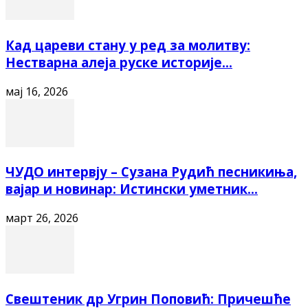
Кад цареви стану у ред за молитву:
Нестварна алеја руске историје...
мај 16, 2026
ЧУДО интервју – Сузана Рудић песникиња,
вајар и новинар: Истински уметник...
март 26, 2026
Свештеник др Угрин Поповић: Причешће