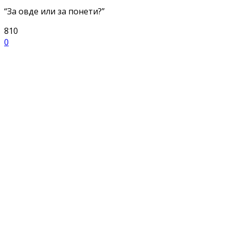
“За овде или за понети?”
810
0
Facebook
X
ReddIt
Email
Pri