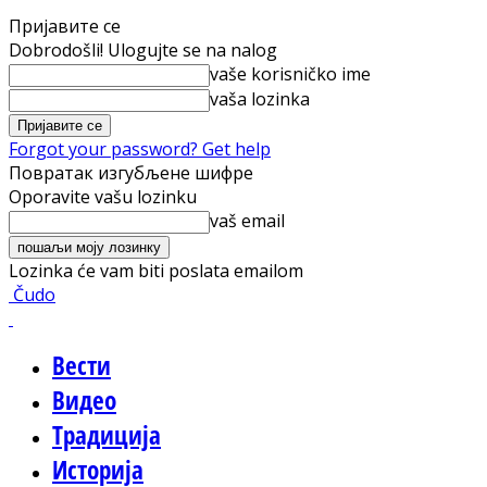
Пријавите се
Dobrodošli! Ulogujte se na nalog
vaše korisničko ime
vaša lozinka
Forgot your password? Get help
Повратак изгубљене шифре
Oporavite vašu lozinku
vaš email
Lozinka će vam biti poslata emailom
Čudo
Вести
Видео
Традиција
Историја