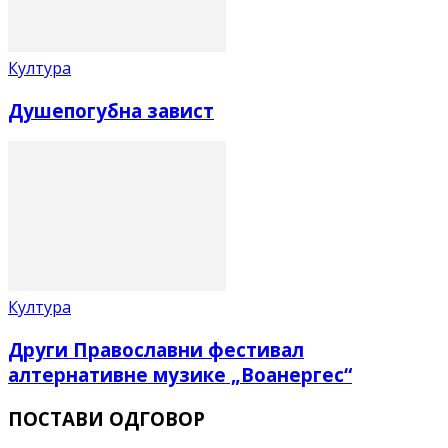
Култура
Душепогубна завист
Култура
Други Православни фестивал
алтернативне музике „Воанергес“
ПОСТАВИ ОДГОВОР