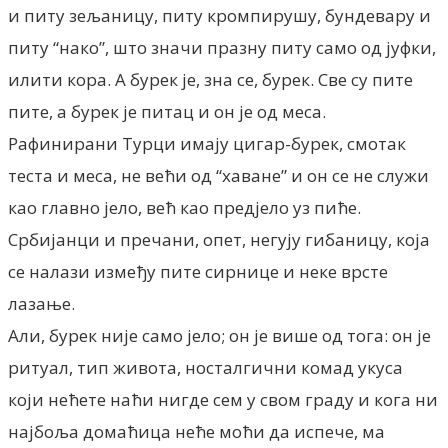
и питу зељаницу, питу кромпирушу, бундевару и
питу “нако”, што значи празну питу само од јуфки,
илити кора. А бурек је, зна се, бурек. Све су пите
пите, а бурек је питац и он је од меса.
Рафинирани Турци имају цигар-бурек, смотак
теста и меса, не већи од “хаване” и он се не служи
као главно јело, већ као предјело уз пиће.
Србијанци и пречани, опет, негују гибаницу, која
се налази између пите сирнице и неке врсте
лазање.
Али, бурек није само јело; он је више од тога: он је
ритуал, тип живота, носталгични комад укуса
који нећете наћи нигде сем у свом граду и кога ни
најбоља домаћица неће моћи да испече, ма