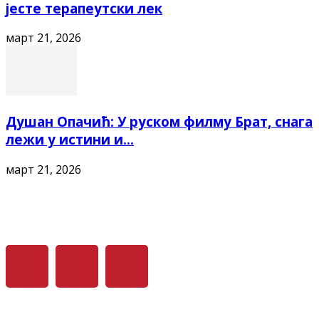
јесте терапеутски лек
март 21, 2026
Душан Опачић: У руском филму Брат, снага
лежи у истини и...
март 21, 2026