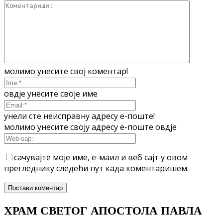
молимо унесите свој коментар!
овдје унесите своје име
унели сте неисправну адресу е-поште!
молимо унесите своју адресу е-поште овдје
сачувајте моје име, е-маил и веб сајт у овом
прегледнику следећи пут када коментаришем.
ХРАМ СВЕТОГ АПОСТОЛА ПАВЛА