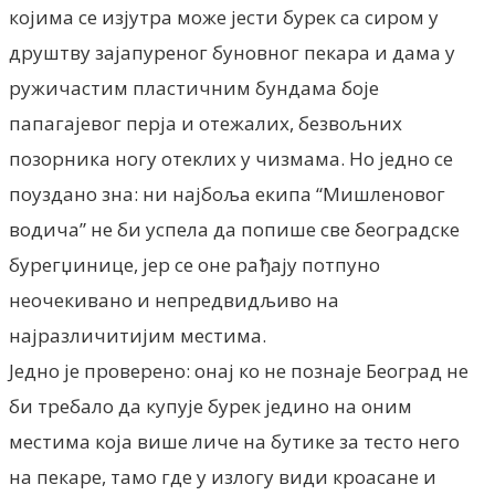
којима се изјутра може јести бурек са сиром у
друштву зајапуреног буновног пекара и дама у
ружичастим пластичним бундама боје
папагајевог перја и отежалих, безвољних
позорника ногу отеклих у чизмама. Но једно се
поуздано зна: ни најбоља екипа “Мишленовог
водича” не би успела да попише све београдске
бурегџинице, јер се оне рађају потпуно
неочекивано и непредвидљиво на
најразличитијим местима.
Једно је проверено: онај ко не познаје Београд не
би требало да купује бурек једино на оним
местима која више личе на бутике за тесто него
на пекаре, тамо где у излогу види кроасане и