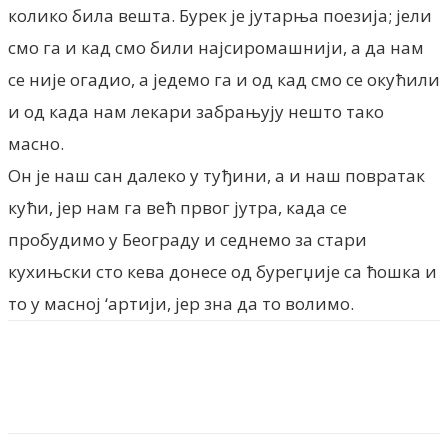
колико била вешта. Бурек је јутарња поезија; јели
смо га и кад смо били најсиромашнији, а да нам
се није огадио, а једемо га и од кад смо се окућили
и од када нам лекари забрањују нешто тако
масно.
Он је наш сан далеко у туђини, а и наш повратак
кући, јер нам га већ првог јутра, када се
пробудимо у Београду и седнемо за стари
кухињски сто кева донесе од бурегџије са ћошка и
то у масној ‘артији, јер зна да то волимо.
Facebook
X
ReddIt
Email
Pri