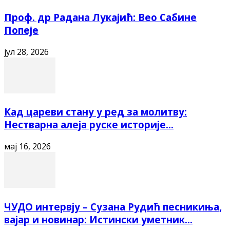
Проф. др Радана Лукајић: Вео Сабине
Попеје
јул 28, 2026
Кад цареви стану у ред за молитву:
Нестварна алеја руске историје...
мај 16, 2026
ЧУДО интервју – Сузана Рудић песникиња,
вајар и новинар: Истински уметник...