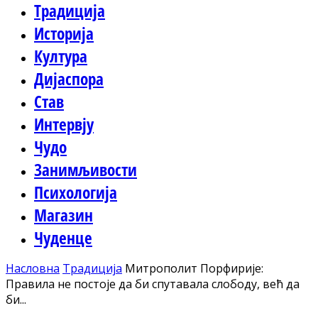
Традиција
Историја
Култура
Дијаспора
Став
Интервју
Чудо
Занимљивости
Психологија
Магазин
Чуденце
Насловна
Традиција
Митрополит Порфирије:
Правила не постоје да би спутавала слободу, већ да
би...