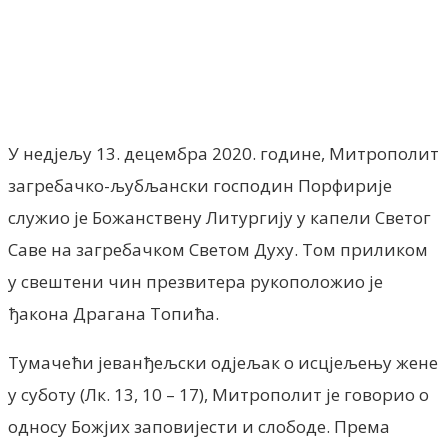
У недјељу 13. децембра 2020. године, Митрополит
загребачко-љубљански господин Порфирије
служио је Божанствену Литургију у капели Светог
Саве на загребачком Светом Духу. Том приликом
у свештени чин презвитера рукоположио је
ђакона Драгана Топића.
Тумачећи јеванђељски одјељак о исцјељењу жене
у суботу (Лк. 13, 10 – 17), Митрополит је говорио о
односу Божјих заповијести и слободе. Према