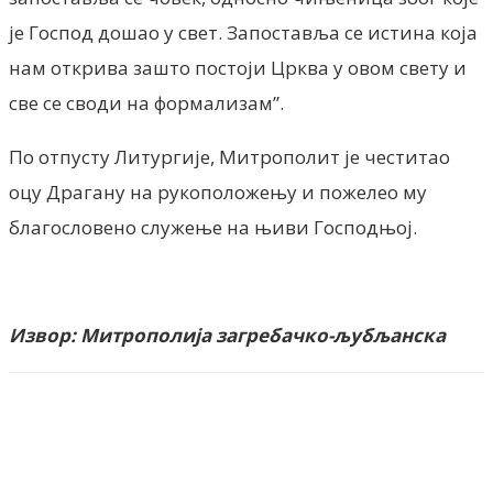
је Господ дошао у свет. Запоставља се истина која
нам открива зашто постоји Црква у овом свету и
све се своди на формализам”.
По отпусту Литургије, Митрополит је честитао
оцу Драгану на рукоположењу и пожелео му
благословено служење на њиви Господњој.
Извор:
Митрополија загребачко-љубљанска
Facebook
X
ReddIt
Email
Pri