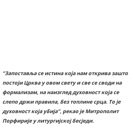
Facebook
X
ReddIt
Email
Pri
”Запоставља се истина која нам открива зашто
постоји Црква у овом свету и све се своди на
формализам, на наизглед духовност која се
слепо држи правила, без топлине срца. То је
духовност која убија”, рекао је Митрополит
Порфирије у литургијској бесједи.