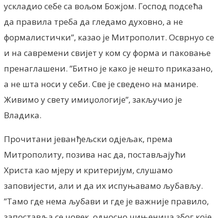
ускладио себе са вољом Божјом. Господ подсећа
да правила треба да гледамо духовно, а не
формалистички”, казао је Митрополит. Осврнуо се
и на савремени свијет у ком су форма и паковање
пренаглашени. ”Битно је како је нешто приказано,
а не шта носи у себи. Све је сведено на манире.
Живимо у свету имиџологије”, закључио је
Владика.
Прочитани јеванђељски одјељак, према
Митрополиту, позива нас да, постављајући
Христа као мјеру и критеријум, слушамо
заповијести, али и да их испуњавамо љубављу.
”Тамо где нема љубави и где је важније правило,
запоставља се човек, односно чињеница због које