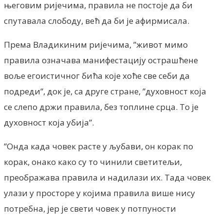
његовим ријечима, правила не постоје да би
спутавала слободу, већ да би је афирмисала.
Према Владикиним ријечима, ”живот мимо
правила означава манифестацију острашћене
воље егоистичног бића које хоће све себи да
подреди”, док је, са друге стране, ”духовност која
се слепо држи правила, без топлине срца. То је
духовност која убија”.
”Онда када човек расте у љубави, он корак по
корак, онако како су то чинили светитељи,
преображава правила и надилази их. Тада човек
улази у просторе у којима правила више нису
потребна, јер је свети човек у потпуности