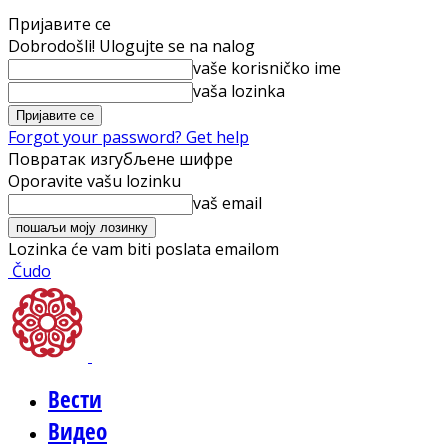
Пријавите се
Dobrodošli! Ulogujte se na nalog
vaše korisničko ime
vaša lozinka
Forgot your password? Get help
Повратак изгубљене шифре
Oporavite vašu lozinku
vaš email
Lozinka će vam biti poslata emailom
Čudo
Вести
Видео