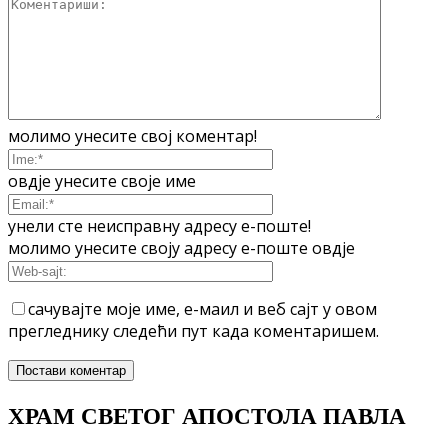
молимо унесите свој коментар!
овдје унесите своје име
унели сте неисправну адресу е-поште!
молимо унесите своју адресу е-поште овдје
сачувајте моје име, е-маил и веб сајт у овом
прегледнику следећи пут када коментаришем.
ХРАМ СВЕТОГ АПОСТОЛА ПАВЛА