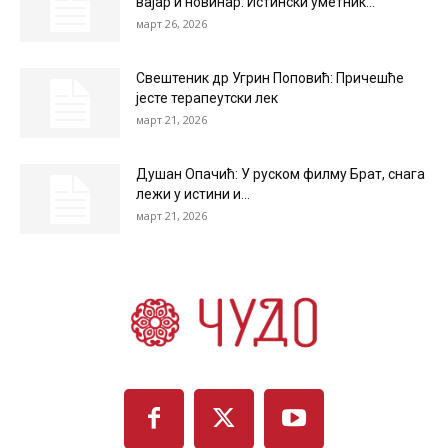
вајар и новинар: Истински уметник...
март 26, 2026
Свештеник др Угрин Поповић: Причешће
јесте терапеутски лек
март 21, 2026
Душан Опачић: У руском филму Брат, снага
лежи у истини и...
март 21, 2026