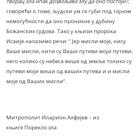
творац зла ипак дозвољава злу да оно постоји?,
говорећи о томе, људски ум се губи под тајном
немогућности да оно проникне у дубину
Божанских судова. Тако у књизи пророка
Исаије налазимо речи: “ Јер мисли моје, нису
Ваше мисли, нити су Ваши путеви моји путеви,
него колико су небеса више од земље толико су
путеви моји виши од ваших путева и и мисли
моје од Ваших мисли“.
Митрополит Иларион Алфејев – из
књиге Порекло зла