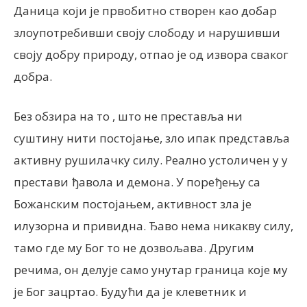
Даница који је првобитно створен као добар
злоупотребивши своју слободу и нарушивши
своју добру природу, отпао је од извора сваког
добра.
Без обзира на то , што не преставља ни
суштину нити постојање, зло ипак представља
активну рушилачку силу. Реално устоличен у у
престави ђавола и демона. У поређењу са
Божанским постојањем, активност зла је
илузорна и привидна. Ђаво нема никакву силу,
тамо где му Бог то не дозвољава. Другим
речима, он делује само унутар граница које му
је Бог зацртао. Будући да је клеветник и