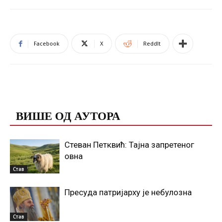
Facebook
X
ReddIt
ПОВЕЗАНЕ ОБЈАВЕ
ВИШЕ ОД АУТОРА
Стеван Петквић: Тајна запретеног
овна
Став
Пресуда патријарху је небулозна
Став