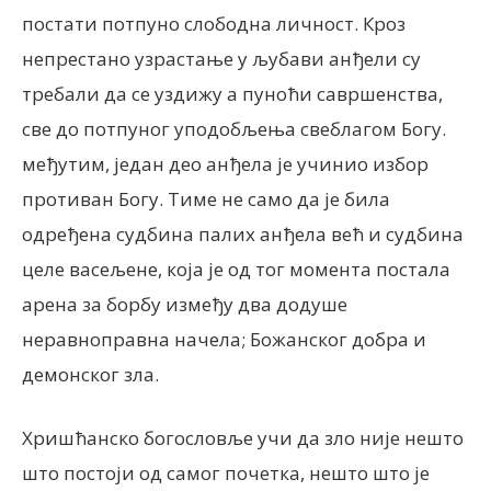
постати потпуно слободна личност. Кроз
непрестано узрастање у љубави анђели су
требали да се уздижу а пуноћи савршенства,
све до потпуног уподобљења свеблагом Богу.
међутим, један део анђела је учинио избор
противан Богу. Тиме не само да је била
одређена судбина палих анђела већ и судбина
целе васељене, која је од тог момента постала
арена за борбу између два додуше
неравноправна начела; Божанског добра и
демонског зла.
Хришћанско богословље учи да зло није нешто
што постоји од самог почетка, нешто што је