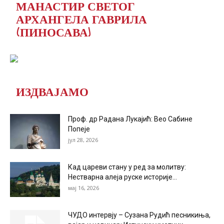
МАНАСТИР СВЕТОГ
АРХАНГЕЛА ГАВРИЛА
(ПИНОСАВА)
ИЗДВАЈАМО
Проф. др Радана Лукајић: Вео Сабине
Попеје
јул 28, 2026
Кад цареви стану у ред за молитву:
Нестварна алеја руске историје...
мај 16, 2026
ЧУДО интервју – Сузана Рудић песникиња,