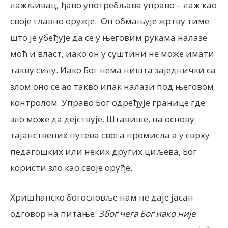
лажљивац, ђаво употребљава управо – лаж као
своје главно оружје. Он обмањује жртву тиме
што је убеђује да се у његовим рукама налазе
моћ и власт, иако он у суштини не може имати
такву силу. Иако Бог нема ништа заједнички са
злом оно се ао такво ипак налази под његовом
контролом. Управо Бог одређује границе где
зло може да дејствује. Штавише, на основу
тајанствених путева свога промисла а у сврху
педагошких или неких других циљева, Бог
користи зло као своје оруђе.
Хришћанско богословље нам не даје јасан
одговор на питање:
Због чега Бог иако није