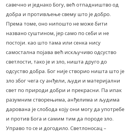
савечно и једнако Богу, већ отпадништво од
добра и противљење свему што је добро.
Према томе, оно нипошто не може бити
названо суштином, јер само по себи и не
постоји. као што тама или сенка нису
самостална појава већ искључиво одсуство
светлости, тако је и зло, ништа друго до
одсуство добра. Бог није створио ништа што је
зло због чега су анђели, људи и материјални
свет по природи добри и прекрасни. Па ипак
разумним створењима, анђелима и људима
дарована је слобода коју они могу да употребе
и против Бога и самим тим да породе зло.
Управо то се и догодило. Светлоносац –