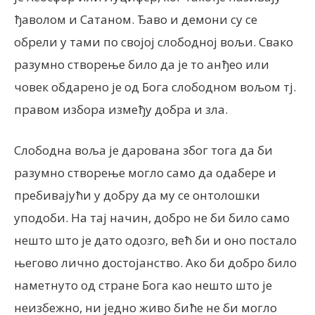
ђаволом и Сатаном. Ђаво и демони су се
обрели у тами по својој слободној вољи. Свако
разумно створење било да је то анђео или
човек обдарено је од Бога слободном вољом тј.
правом избора између добра и зла.
Слободна воља је дарована због тога да би
разумно створење могло само да одабере и
пребивајући у добру да му се онтолошки
уподоби. На тај начин, добро не би било само
нешто што је дато одозго, већ би и оно постало
његово лично достојанство. Ако би добро било
наметнуто од стране Бога као нешто што је
неизбежно, ни једно живо биће не би могло