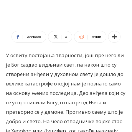
Facebook
X
ReddIt
У освиту постојања тварности, још пре него ли
је Бог саздао видљиви свет, па након што су
створени анђели у духовном свету је дошло до
велике катастрофе о којој нам је познато само
на основу њених последица. Део анђела који су
се успротивили Богу, отпао је од Њега и
претворио се у демоне. Противно свему што је
добро и свето. На чело отпадничке војске стао
је Хеосфор или Луцифер, ког такође називају