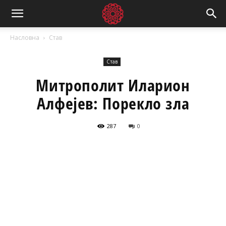
Насловна
Став
Став
Митрополит Иларион
Алфејев: Порекло зла
287
0