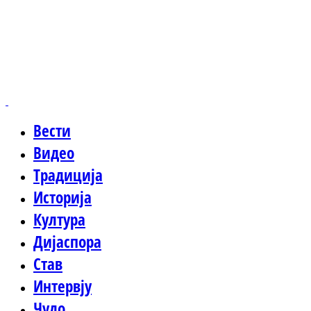
Вести
Видео
Традиција
Историја
Култура
Дијаспора
Став
Интервју
Чудо