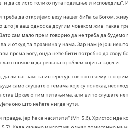
, и да се исто толико пута годишње и исповедиш“. И,
 треба да откријемо везу нашег бића са Богом, живу 
што је ваш однос са другим човеком жив, такав треб
у. Зато сам мало пре и говорио да не треба да буде
ва и откуд та празнина у нама. Зар нам је још нешт
ви према Богу, онда неће бити потребно да своју 
олако почне и да решава проблем који га задеси.
, да ли вас заиста интересује све ово о чему говори
 људи само слушате о темама које су понекад неопхо
на став Цркве о тим питањима, али ви то слушате не
ујете оно што нећете нигде чути.
авде, јер ће се наситити“ (Мт, 5,6), Христос иде ко
 5,7). Када кажемо милостив, одмах помислимо на м