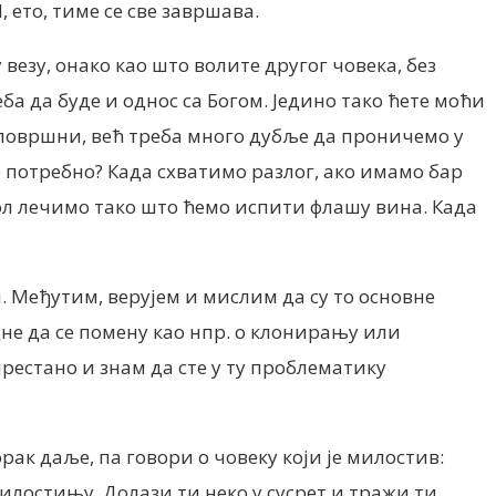
 ето, тиме се све завршава.
везу, онако као што волите другог човека, без
а да буде и однос са Богом. Једино тако ћете моћи
мо површни, већ треба много дубље да проничемо у
о потребно? Када схватимо разлог, ако имамо бар
бол лечимо тако што ћемо испити флашу вина. Када
м. Међутим, верујем и мислим да су то основне
дне да се помену као нпр. о клонирању или
престано и знам да сте у ту проблематику
рак даље, па говори о човеку који је милостив:
илостињу. Долази ти неко у сусрет и тражи ти