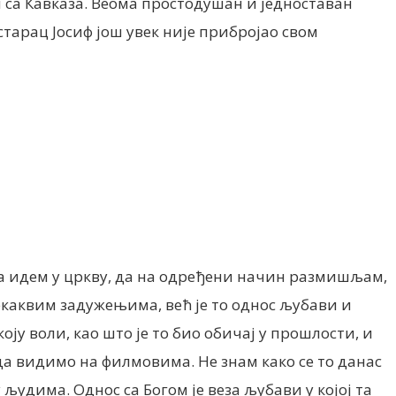
м са Кавказа. Веома простодушан и једноставан
 старац Јосиф још увек није прибројао свом
 да идем у цркву, да на одређени начин размишљам,
екаквим задужењима, већ је то однос љубави и
ју воли, као што је то био обичај у прошлости, и
 да видимо на филмовима. Не знам како се то данас
људима. Однос са Богом је веза љубави у којој та