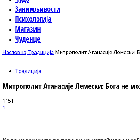
Занимљивости
Психологија
Магазин
Чуденце
Насловна
Традиција
Митрополит Атанасије Лемески: 
Традиција
Митрополит Атанасије Лемески: Бога не м
1151
1
Facebook
X
ReddIt
Email
Pri