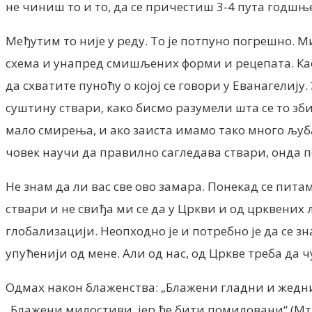
не чиниш то и то, да се причестиш 3-4 пута годшње
Међутим то није у реду. То је потпуно погрешно. Ми
схема и унапред смишљених форми и рецепата. Као 
да схватите пуноћу о којој се говори у Еванагелиј
суштину ствари, како бисмо разумели шта се то зби
мало смирења, и ако заиста имамо тако много љуба
човек научи да правилно сагледава ствари, онда п
Не знам да ли вас све ово замара. Понекад се питам
ствари и не свиђа ми се да у Цркви и од црквених
глобализацији. Неопходно је и потребно је да се з
упућенији од мене. Али од нас, од Цркве треба да ч
Одмах након блаженства: „Блажени гладни и жедни пр
„Блажени милостиви, јер ће бити помиловани“ (Мт.