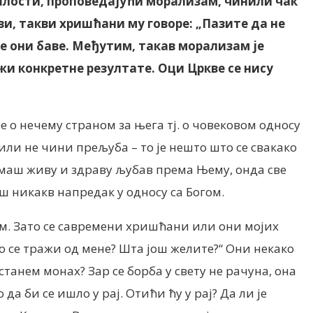
ошлости, проповедајући морализам, чинили чак
, такви хришћани му говоре: „Пазите да не
се они баве. Међутим, такав морализам је
жи конкретне резултате. Оци Цркве се нису
о нечему страном за њега тј. о човековом односу
е или не чини прељуба – то је нешто што се свакако
 имаш живу и здраву љубав према Њему, онда све
ш никакв напредак у односу са Богом.
гом. Зато се савремени хришћани или они мојих
о се тражи од мене? Шта још желите?“ Они некако
станем монах? Зар се борба у свету не рачуна, она
 да би се ишло у рај. Отићи ћу у рај? Да ли је