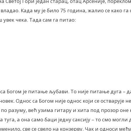
а Светој Гори један старац, отац Арсеније, порекло
 владао. Када му је било 75 година, жалио се како га
ш увек чека. Тада сам га питао:
 са Богом је питање љубави. То није питање дуга –
век. Однос са Богом није однос који се остварује н
о разуму, већ узима гитару и хита под прозор оне ко
 туга, а она само баци једну саксију – то смо могли
енило, све се свело на конзерву. Чак и односи међу 