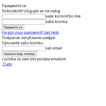
Пријавите се
Dobrodošli! Ulogujte se na nalog
vaše korisničko ime
vaša lozinka
Forgot your password? Get help
Повратак изгубљене шифре
Oporavite vašu lozinku
vaš email
Lozinka će vam biti poslata emailom
Čudo