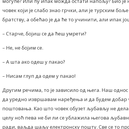
могуће? Или ћу ипак можда остати напољу? Био је н
човек који је слабо знао грчки, али је турским боље
братству, а обећао је да ће то учинити, али ипак јо
– Старче, бојиш се да ћеш умрети?
– Не, не бојим се.
– А шта ако одеш у пакао?
– Нисам глуп да одем у пакао!
Другим речима, то је зависило од њега. Наш однос
да уредно извршавам наређења и да будем добар чо
поштовања. Као што човек обузет љубављу не дела п
целу ноћ пева не би ли се ублажила његова љубавна
ради, ваљда шаљу електронску пошту. Све се то пром