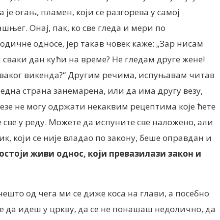
е огањ, пламен, који се разгорева у самој
шњег. Онај, пак, ко све гледа и мери по
дичне односе, јер такав човек каже: „Зар нисам
 сваки дан кући на време? Не гледам друге жене!
 сваког викенда?“ Другим речима, испуњавам читав
једна страна занемарена, или да има другу везу,
 везе не могу одржати некаквим рецептима које ћете
све у реду. Можете да испуните све наложено, али
ик, који се није владао по закону, беше оправдан и
постоји живи однос, који превазилази закон и
ешто од чега ми се диже коса на глави, а посебно
ље да идеш у цркву, да се не понашаш недолично, да