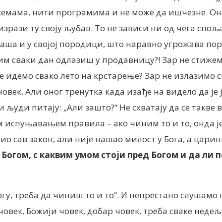
мама, нити програмима и не може да ишчезне. Она ј
зрази ту своју љубав. То не зависи ни од чега споља
ша и у својој породици, што наравно угрожава поро
ојим сваки дан одлазиш у продавницу?! Зар не стижем
не идемо свако лето на крстарење? Зар не излазимо
овек. Али оног тренутка када изађе на видело да је 
 људи питају: „Али зашто?“ Не схватају да се такве
 испуњавањем правила – ако чиним то и то, онда је 
нио сав закон, али није нашао милост у Бога, а царин
 Богом, с каквим умом стоји пред Богом и да ли 
у, треба да чиниш то и то“. И непрестано слушамо н
човек, Божији човек, добар човек, треба сваке неде