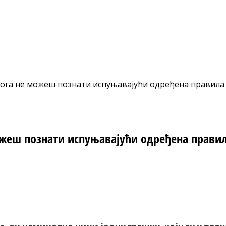
Бога не можеш познати испуњавајући одређена правила
ожеш познати испуњавајући одређена прави
nt