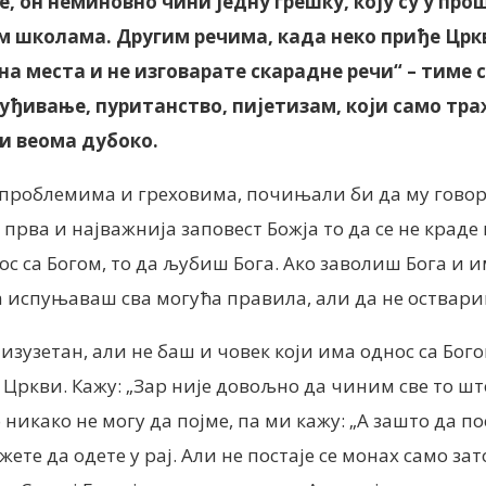
, он неминовно чини једну грешку, коју су у пр
школама. Другим речима, када неко приђе Цркви
а места и не изговарате скарадне речи“ – тиме 
ђивање, пуританство, пијетизам, који само тра
и веома дубоко.
проблемима и греховима, почињали би да му говоре 
је прва и најважнија заповест Божја то да се не крад
нос са Богом, то да љубиш Бога. Ако заволиш Бога и
а испуњаваш сва могућа правила, али да не оствари
 изузетан, али не баш и човек који има однос са Бо
 Цркви. Кажу: „Зар није довољно да чиним све то шт
никако не могу да појме, па ми кажу: „А зашто да по
ете да одете у рај. Али не постаје се монах само зато