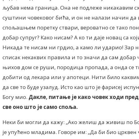
љубав нема граница. Она не подлеже никакавим схе
суштини човековог бића, и он не налази начин да и
спољашњем поретку ствари, вероватно се тако пона
добар супруг? Како нисам? А ко ти даје новац са к
Никада те нисам ни грдио, а камо ли ударио! Зар 
списак некаквих правила и то значи да сам добар ч
њихов дом се руши, породица пропада, а онда се ти
добити од лекара или у апотеци. Нити било каквим
да све то буде узалуд. Исто као што је фарисеј испу
Богу мио.
Дакле, питање је како човек ходи пред
све оно што је само споља.
Неки би могли да кажу: „Ако желиш да живиш по Бог
је упућено младима. Говоре им: „Да би био црквен 