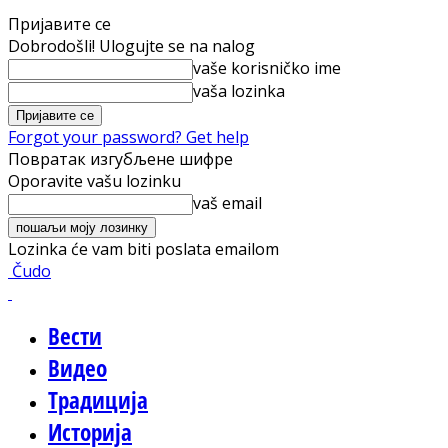
Пријавите се
Dobrodošli! Ulogujte se na nalog
vaše korisničko ime
vaša lozinka
Forgot your password? Get help
Повратак изгубљене шифре
Oporavite vašu lozinku
vaš email
Lozinka će vam biti poslata emailom
Čudo
Вести
Видео
Традиција
Историја