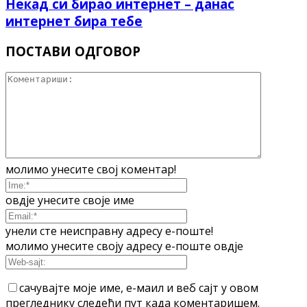
Некад си бирао интернет – данас
интернет бира тебе
ПОСТАВИ ОДГОВОР
молимо унесите свој коментар!
овдје унесите своје име
унели сте неисправну адресу е-поште!
молимо унесите своју адресу е-поште овдје
сачувајте моје име, е-маил и веб сајт у овом
прегледнику следећи пут када коментаришем.