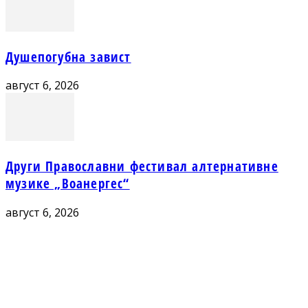
Душепогубна завист
август 6, 2026
Други Православни фестивал алтернативне
музике „Воанергес“
август 6, 2026