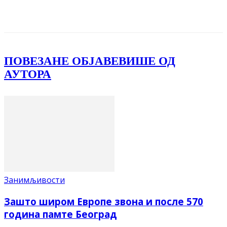
Facebook
X
ReddIt
Email
Pri
ПОВЕЗАНЕ ОБЈАВЕ
ВИШЕ ОД
АУТОРА
Занимљивости
Зашто широм Европе звона и после 570
година памте Београд