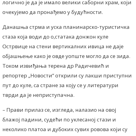
логично је да је имало велики саборни храм, који
очекујемо да пронађемо у будућности.
Данашња стрма и уска планинарско-туристичка
стаза која води до о,статака донжон куле
Острвице на стени вертикалних ивица не даје
објашњење како је овде уопште могло да се зида.
Током извиђања терена др Радичевић и
репортер „Новости“ открили су лакши приступни
пут до куле, са стране за коју се у литератури
тврди да је неприступачна.
– Прави прилаз се, изгледа, налазио на овој
блажој падини, судећи по уклесаној стази и
неколико платоа и дубоких сувих ровова који су