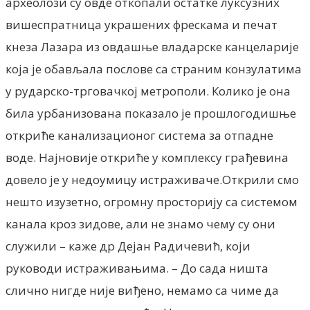
археолози су овде откопали остатке луксузних
вишеспратница украшених фрескама и печат
кнеза Лазара из овдашње владарске канцеларије
која је обављала послове са страним конзулатима
у рударско-трговачкој метрополи. Колико је она
била урбанизована показало је прошлогодишње
откриће канализационог система за отпадне
воде. Најновије откриће у комплексу грађевина
довело је у недоумицу истраживаче.Открили смо
нешто изузетно, огромну просторију са системом
канала кроз зидове, али не знамо чему су они
служили – каже др Дејан Радичевић, који
руководи истраживањима. – До сада ништа
слично нигде није виђено, немамо са чиме да