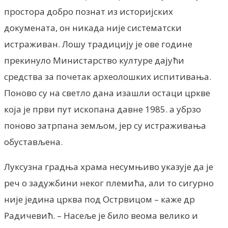
простора добро познат из историјских
докумената, он никада није систематски
истраживан. Лошу традицију је ове године
прекинуло Министарство културе дајући
средства за почетак археолошких испитивања.
Поново су на светло дана изашли остаци цркве
која је први пут ископана давне 1985. а убрзо
поново затрпана земљом, јер су истраживања
обустављена.
Луксузна градња храма несумњиво указује да је
реч о задужбини неког племића, али то сигурно
није једина црква под Острвицом – каже др
Радичевић. – Насеље је било веома велико и