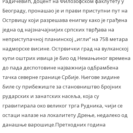
Радичевић, доцент на Филозофском факлутету у
Београду, пронашао је и прави приступни пут на
Острвицу који разрешава енигму како је грађена
једна од најзначајнијих српских тврђава на
неприступачној планинској „игли“ на 758 метара
надморске висине. Острвички град на вулканској
купи оштрих ивица је био од Немањиног времена
до пада деспотовине најважнија одбрамбена
тачка северне границе Србије. Његове зидине
биле су прибежиште за становништво бројних
рударских и занатских насеља, која су
гравитирала око великог трга Рудника, чији се
остаци налазе на локалитету Дрење, недалеко од
данашње варошице.Претходних година