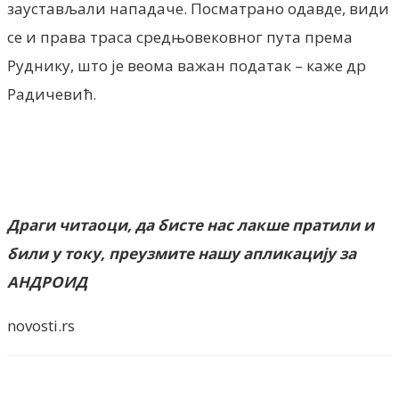
заустављали нападаче. Посматрано одавде, види
се и права траса средњовековног пута према
Руднику, што је веома важан податак – каже др
Радичевић.
Драги читаоци, да бисте нас лакше пратили и
били у току, преузмите нашу апликацију за
АНДРОИД
novosti.rs