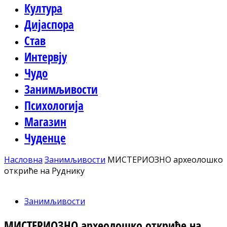
Култура
Дијаспора
Став
Интервју
Чудо
Занимљивости
Психологија
Магазин
Чуденце
Насловна
Занимљивости
МИСТЕРИОЗНО археолошко
откриће на Руднику
Занимљивости
МИСТЕРИОЗНО археолошко откриће на