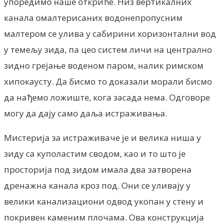
упоредимо наше откриће. Низ вертикалних
канала омалтерисаних водонепропусним
малтером се улива у сабирини хоризонтални вод
у темељу зида, па цео систем личи на централно
зидно грејање воденом паром, налик римском
хипокаусту. Да бисмо то доказали морали бисмо
да нађемо ложиште, кога засада нема. Одговоре
могу да дају само даља истраживања.
Мистерија за истраживаче је и велика ниша у
зиду са куполастим сводом, као и то што је
просторија под зидом имала два затворена
дренажна канала кроз под. Они се уливају у
велики канализациони одвод укопан у стену и
покривен каменим плочама. Ова конструкција