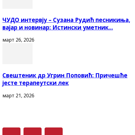
ЧУДО интервју – Сузана Рудић песникиња,
вајар и новинар: Истински уметник...
март 26, 2026
Свештеник др Угрин Поповић: Причешће
јесте терапеутски лек
март 21, 2026