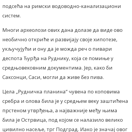
подсећа на римски водоводно-канализациони
систем.
Многи археолози ових дана долазе да виде ово
необично откриће и развијају своје хипотезе,
укључујући и ону да је можда реч о пивари
деспота Ђурђа на Руднику, која се помиње у
средњовековним документима. Јер, како би
Саксонци, Саси, могли да живе без пива.
Цела „Рудничка планина“ чувена по коповима
сребра и олова била је у средњем веку заштићена
прстеном утврђења, а најважније међу њима
била је Острвица, под којом се налазило велико
цивилно насеље, трг Подград. Иако је значај овог