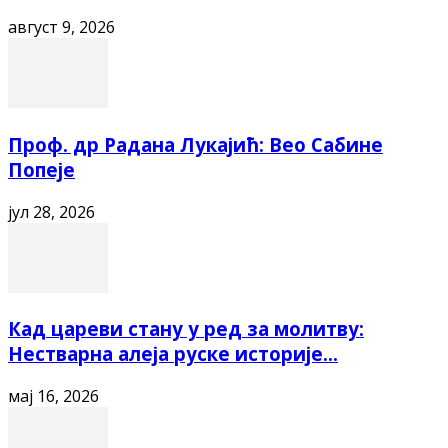
август 9, 2026
Проф. др Радана Лукајић: Вео Сабине
Попеје
јул 28, 2026
Кад цареви стану у ред за молитву:
Нестварна алеја руске историје...
мај 16, 2026