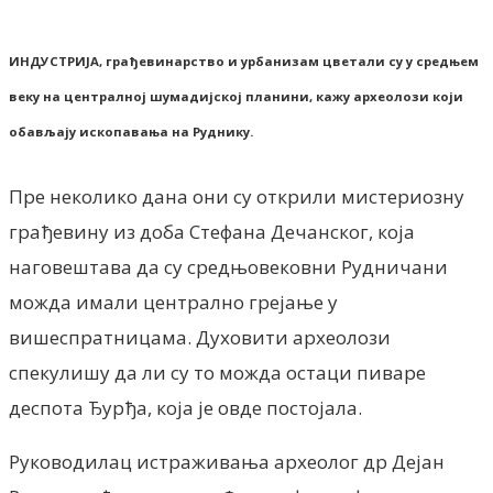
ИНДУСТРИЈА, грађевинарство и урбанизам цветали су у средњем
веку на централној шумадијској планини, кажу археолози који
обављају ископавања на Руднику.
Пре неколико дана они су открили мистериозну
грађевину из доба Стефана Дечанског, која
наговештава да су средњовековни Рудничани
можда имали централно грејање у
вишеспратницама. Духовити археолози
спекулишу да ли су то можда остаци пиваре
деспота Ђурђа, која је овде постојала.
Руководилац истраживања археолог др Дејан