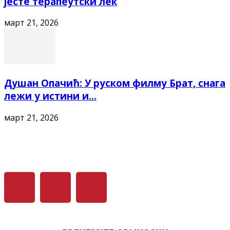
јесте терапеутски лек
март 21, 2026
Душан Опачић: У руском филму Брат, снага
лежи у истини и...
март 21, 2026