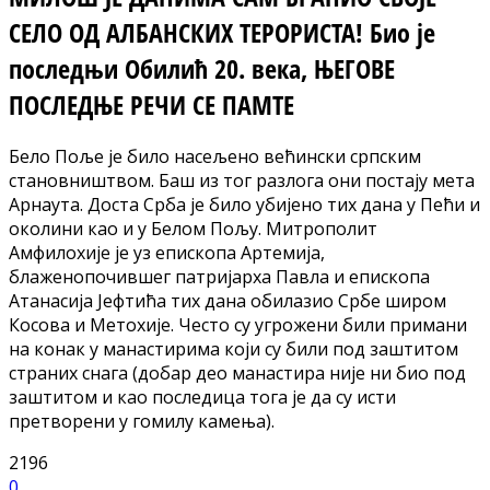
СЕЛО ОД АЛБАНСКИХ ТЕРОРИСТА! Био је
последњи Обилић 20. века, ЊЕГОВЕ
ПОСЛЕДЊЕ РЕЧИ СЕ ПАМТЕ
Бело Поље је било насељено већински српским
становништвом. Баш из тог разлога они постају мета
Арнаута. Доста Срба је било убијено тих дана у Пећи и
околини као и у Белом Пољу. Митрополит
Амфилохије је уз епископа Артемија,
блаженопочившег патријарха Павла и епископа
Атанасија Јефтића тих дана обилазио Србе широм
Косова и Метохије. Често су угрожени били примани
на конак у манастирима који су били под заштитом
страних снага (добар део манастира није ни био под
заштитом и као последица тога је да су исти
претворени у гомилу камења).
2196
0