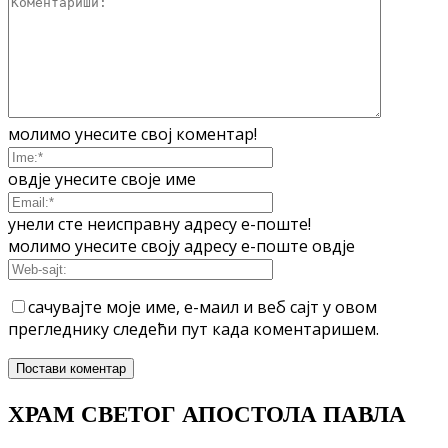
молимо унесите свој коментар!
овдје унесите своје име
унели сте неисправну адресу е-поште!
молимо унесите своју адресу е-поште овдје
сачувајте моје име, е-маил и веб сајт у овом
прегледнику следећи пут када коментаришем.
ХРАМ СВЕТОГ АПОСТОЛА ПАВЛА