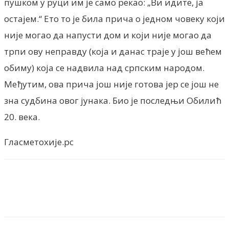
пушком у руци им је само рекао: „Ви идите, ја
остајем.“ Ето то је била прича о једном човеку који
није могао да напусти дом и који није могао да
трпи ову неправду (која и данас траје у још већем
обиму) која се надвила над српским народом.
Међутим, ова прича још није готова јер се још не
зна судбина овог јунака. Био је последњи Обилић
20. века.
Гласметохије.рс
Facebook
X
ReddIt
Email
Pri