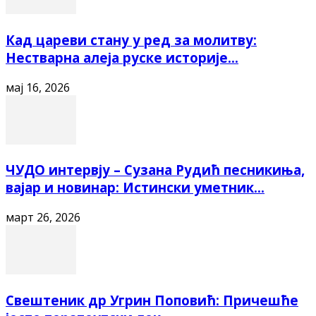
Кад цареви стану у ред за молитву:
Нестварна алеја руске историје...
мај 16, 2026
ЧУДО интервју – Сузана Рудић песникиња,
вајар и новинар: Истински уметник...
март 26, 2026
Свештеник др Угрин Поповић: Причешће