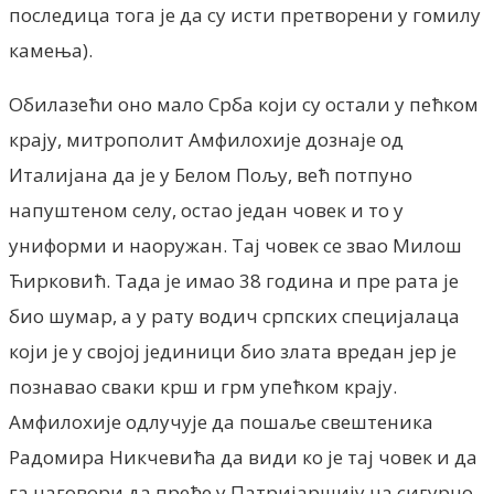
последица тога је да су исти претворени у гомилу
камења).
Обилазећи оно мало Срба који су остали у пећком
крају, митрополит Амфилохије дознаје од
Италијана да је у Белом Пољу, већ потпуно
напуштеном селу, остао један човек и то у
униформи и наоружан. Тај човек се звао Милош
Ћирковић. Тада је имао 38 година и пре рата је
био шумар, а у рату водич српских специјалаца
који је у својој јединици био злата вредан јер је
познавао сваки крш и грм упећком крају.
Амфилохије одлучује да пошаље свештеника
Радомира Никчевића да види ко је тај човек и да
га наговори да пређе у Патријаршију на сигурно.