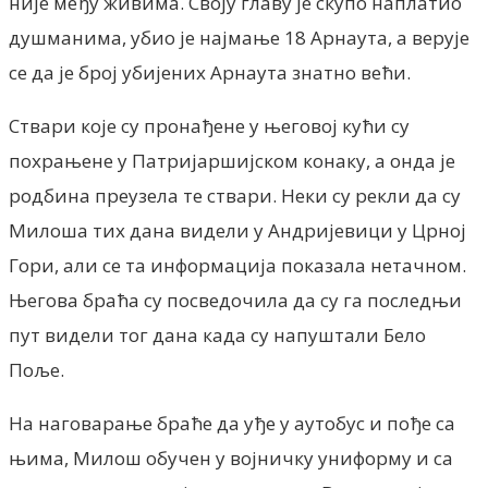
није међу живима. Своју главу је скупо наплатио
душманима, убио је најмање 18 Арнаута, а верује
се да је број убијених Арнаута знатно већи.
Ствари које су пронађене у његовој кући су
похрањене у Патријаршијском конаку, а онда је
родбина преузела те ствари. Неки су рекли да су
Милоша тих дана видели у Андријевици у Црној
Гори, али се та информација показала нетачном.
Његова браћа су посведочила да су га последњи
пут видели тог дана када су напуштали Бело
Поље.
На наговарање браће да уђе у аутобус и пође са
њима, Милош обучен у војничку униформу и са