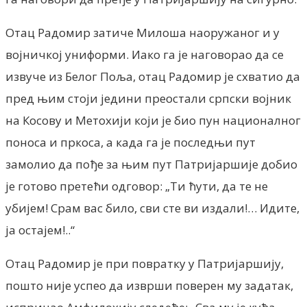
Отац Радомир затиче Милоша наоружаног и у
војничкој униформи. Иако га је наговорао да се
извуче из Белог Поља, отац Радомир је схватио да
пред њим стоји једини преостали српски војник
на Косову и Метохији који је био пун националног
поноса и пркоса, а када га је последњи пут
замолио да пође за њим пут Патријаршије добио
је готово претећи одговор: „Ти ћути, да те не
убијем! Срам вас било, сви сте ви издали!… Идите,
ја остајем!..“
Отац Радомир је при повратку у Патријаршију,
пошто није успео да изврши поверен му задатак,