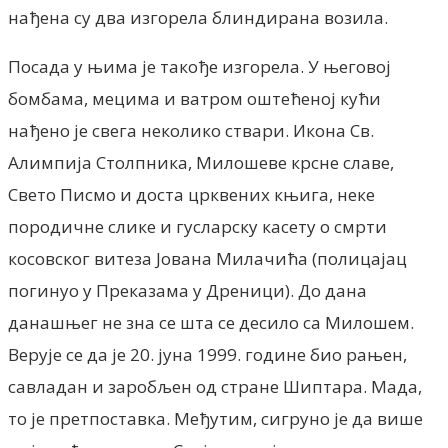
нађена су два изгорела блиндирана возила.
Посада у њима је такође изгорела. У његовој
бомбама, мецима и ватром оштећеној кући
нађено је свега неколико ствари. Икона Св.
Алимпија Столпника, Милошеве крсне славе,
Свето Писмо и доста црквених књига, неке
породичне слике и гусларску касету о смрти
косовског витеза Јована Милачића (полицајац
погинуо у Преказама у Дреници). До дана
данашњег не зна се шта се десило са Милошем.
Верује се да је 20. јуна 1999. године био рањен,
савладан и заробљен од стране Шиптара. Мада,
то је претпоставка. Међутим, сигруно је да више