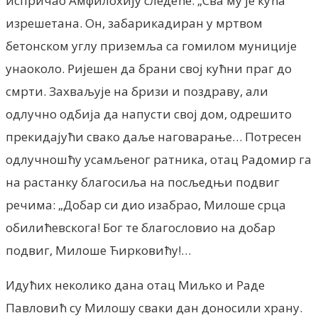
испричао Амфилохију следеће: „Сва му је кућа
изрешетана. Он, забарикадиран у мртвом
бетонском углу приземља са гомилом муниције
унаоколо. Ријешен да брани свој кућни праг до
смрти. Захваљује на бризи и поздраву, али
одлучно одбија да напусти свој дом, одрешито
прекидајући свако даље наговарање… Потресен
одлучношћу усамљеног ратника, отац Радомир га
на растанку благосиља на посљедњи подвиг
речима: „Добар си дио изабрао, Милоше срца
обилићевскога! Бог те благословио на добар
подвиг, Милоше Ћирковићу!…
Идућих неколико дана отац Миљко и Раде
Павловић су Милошу сваки дан доносили храну.