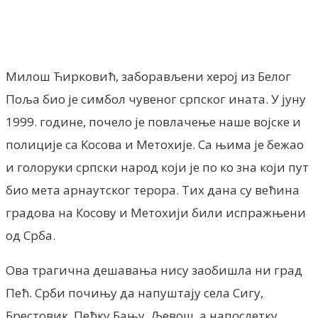
Facebook
X
ReddIt
Email
Pri
Милош Ћирковић, заборављени херој из Белог
Поља био је симбол чувеног српског ината. У јуну
1999. године, почело је повлачење наше војске и
полиције са Косова и Метохије. Са њима је бежао
и голоруки српски народ који је по ко зна који пут
био мета арнаутског терора. Тих дана су већина
градова на Косову и Метохији били испражњени
од Срба.
Ова трагична дешавања нису заобишла ни град
Пећ. Срби почињу да напуштају села Сигу,
Брестовик, Пећку Бању, Љевош, а напослетку