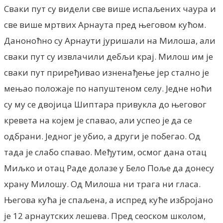
Сваки пут су видели све више испаљених чаура и
све више мртвих Арнаута пред његовом кућом.
Даноноћно су Арнаути јуришали на Милоша, али
сваки пут су извлачили дебљи крај. Милош им је
сваки пут приређивао изненађење јер стално је
мењао положаје по напуштеном селу. Једне ноћи
су му се двојица Шиптара привукла до његовог
кревета на којем је спавао, али успео је да се
одбрани. Једног је убио, а други је побегао. Од
тада је слабо спавао. Међутим, осмог дана отац
Миљко и отац Раде долазе у Бело Поље да донесу
храну Милошу. Од Милоша ни трага ни гласа.
Његова кућа је спаљена, а испред куће избројано
је 12 арнаутских лешева. Пред сеоском школом,