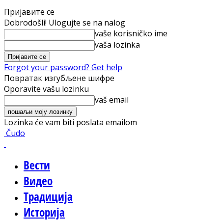
Пријавите се
Dobrodošli! Ulogujte se na nalog
vaše korisničko ime
vaša lozinka
Forgot your password? Get help
Повратак изгубљене шифре
Oporavite vašu lozinku
vaš email
Lozinka će vam biti poslata emailom
Čudo
Вести
Видео
Традиција
Историја