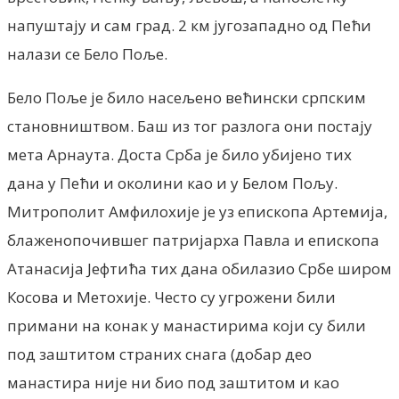
напуштају и сам град. 2 км југозападно од Пећи
налази се Бело Поље.
Бело Поље је било насељено већински српским
становништвом. Баш из тог разлога они постају
мета Арнаута. Доста Срба је било убијено тих
дана у Пећи и околини као и у Белом Пољу.
Митрополит Амфилохије је уз епископа Артемија,
блаженопочившег патријарха Павла и епископа
Атанасија Јефтића тих дана обилазио Србе широм
Косова и Метохије. Често су угрожени били
примани на конак у манастирима који су били
под заштитом страних снага (добар део
манастира није ни био под заштитом и као