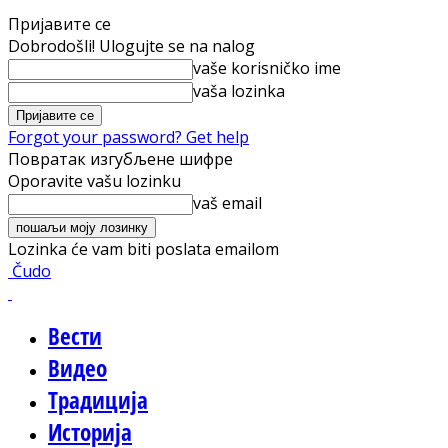
Пријавите се
Dobrodošli! Ulogujte se na nalog
vaše korisničko ime
vaša lozinka
Forgot your password? Get help
Повратак изгубљене шифре
Oporavite vašu lozinku
vaš email
Lozinka će vam biti poslata emailom
Čudo
Вести
Видео
Традиција
Историја