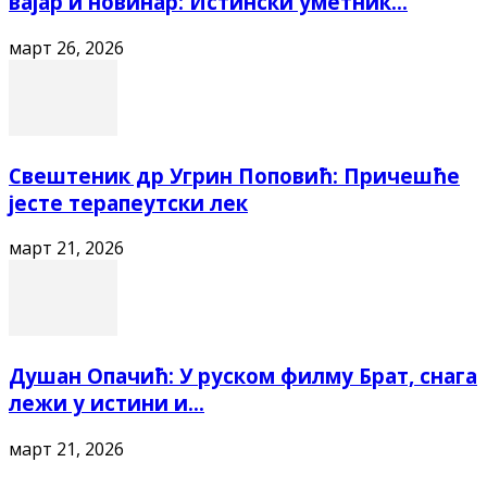
вајар и новинар: Истински уметник...
март 26, 2026
Свештеник др Угрин Поповић: Причешће
јесте терапеутски лек
март 21, 2026
Душан Опачић: У руском филму Брат, снага
лежи у истини и...
март 21, 2026