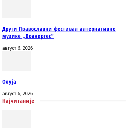
Други Православни фестивал алтернативне
музике „Воанергес“
август 6, 2026
Олуја
август 6, 2026
Најчитаније