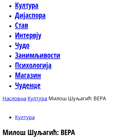
Култура
Дијаспора
Став
Интервју
Чудо
Занимљивости
Психологија
Магазин
Чуденце
Насловна
Култура
Милош Шуљагић: ВЕРА
Култура
Милош Шуљагић: ВЕРА