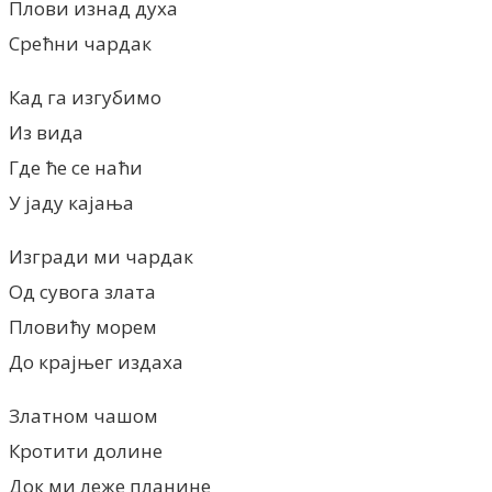
Плови изнад духа
Срећни чардак
Кад га изгубимо
Из вида
Где ће се наћи
У јаду кајања
Изгради ми чардак
Од сувога злата
Пловићу морем
До крајњег издаха
Златном чашом
Кротити долине
Док ми леже планине