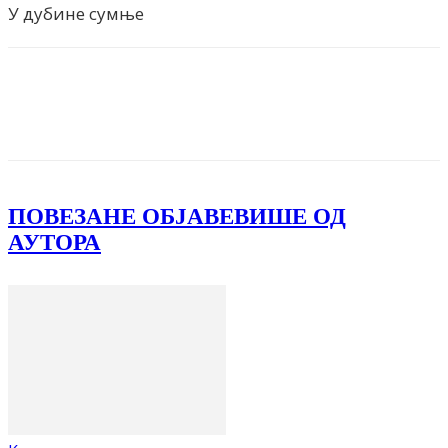
У дубине сумње
Facebook
X
ReddIt
Email
Pri
ПОВЕЗАНЕ ОБЈАВЕ
ВИШЕ ОД
АУТОРА