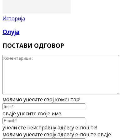
Историја
Олуја
ПОСТАВИ ОДГОВОР
молимо унесите свој коментар!
овдје унесите своје име
унели сте неисправну адресу е-поште!
молимо унесите своју адресу е-поште овдје