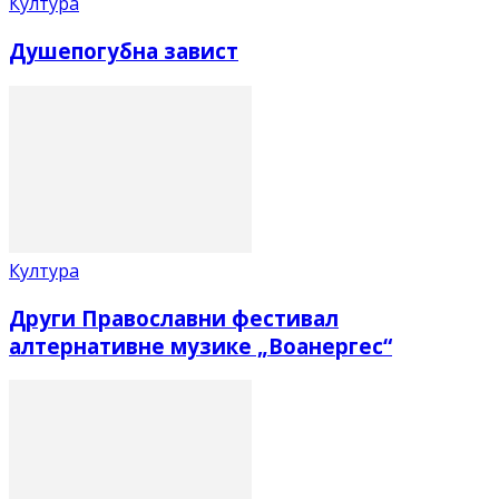
Култура
Душепогубна завист
Култура
Други Православни фестивал
алтернативне музике „Воанергес“