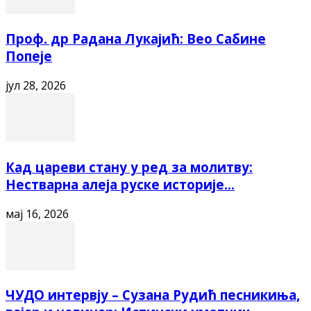
Проф. др Радана Лукајић: Вео Сабине
Попеје
јул 28, 2026
Кад цареви стану у ред за молитву:
Нестварна алеја руске историје...
мај 16, 2026
ЧУДО интервју – Сузана Рудић песникиња,