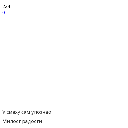
224
0
Facebook
X
ReddIt
Email
Pri
У смеху сам упознао
Милост радости