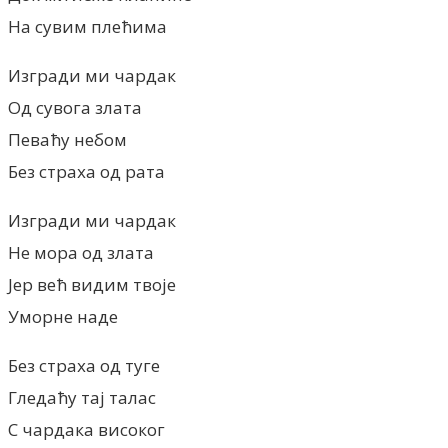
На сувим плећима
Изгради ми чардак
Од сувога злата
Певаћу небом
Без страха од рата
Изгради ми чардак
Не мора од злата
Јер већ видим твоје
Уморне наде
Без страха од туге
Гледаћу тај талас
С чардака високог