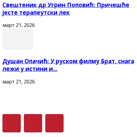
Свештеник др Угрин Поповић: Причешће
јесте терапеутски лек
март 21, 2026
Душан Опачић: У руском филму Брат, снага
лежи у истини и...
март 21, 2026