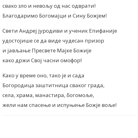
свако зло и невољу од нас одврати!
Благодаримо Богомајци и Сину Божјем!
Свети Андреј јуродиви и ученик Епифаније
удостојише се да виде чудесан призор
и јављање Пресвете Мајке Божије
како држи Свој часни омофор!
Како у време оно, тако је и сада
Богородица заштитница сваког града,
села, храма, манастира, богомоље,
жели нам спасење и испуњење Божје воље!
Facebook
X
ReddIt
Email
Pri