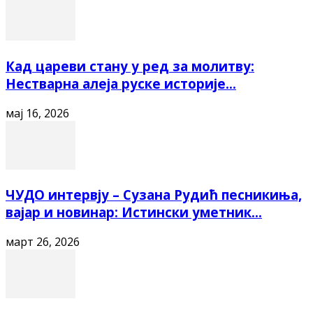
Кад цареви стану у ред за молитву:
Нестварна алеја руске историје...
мај 16, 2026
ЧУДО интервју – Сузана Рудић песникиња,
вајар и новинар: Истински уметник...
март 26, 2026