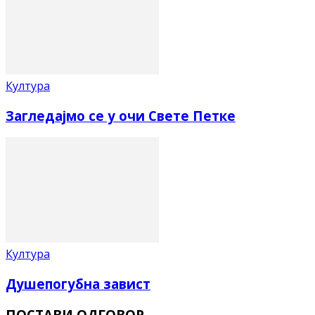
Култура
Загледајмо се у очи Свете Петке
Култура
Душепогубна завист
ПОСТАВИ ОДГОВОР