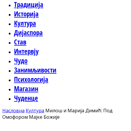
Традиција
Историја
Култура
Дијаспора
Став
Интервју
Чудо
Занимљивости
Психологија
Магазин
Чуденце
Насловна
Култура
Милош и Марија Димић: Под
Омофором Мајке Божије