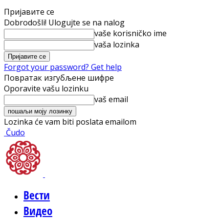
Пријавите се
Dobrodošli! Ulogujte se na nalog
vaše korisničko ime
vaša lozinka
Forgot your password? Get help
Повратак изгубљене шифре
Oporavite vašu lozinku
vaš email
Lozinka će vam biti poslata emailom
Čudo
Вести
Видео