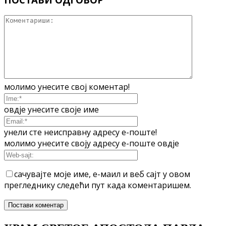
молимо унесите свој коментар!
овдје унесите своје име
унели сте неисправну адресу е-поште!
молимо унесите своју адресу е-поште овдје
сачувајте моје име, е-маил и веб сајт у овом
прегледнику следећи пут када коментаришем.