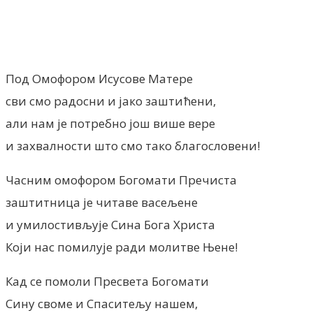
Facebook
X
ReddIt
Email
Pri
Под Омофором Исусове Матере
сви смо радосни и јако заштићени,
али нам је потребно још више вере
и захвалности што смо тако благословени!
Часним омофором Богомати Пречиста
заштитница је читаве васељене
и умилостивљује Сина Бога Христа
Који нас помилује ради молитве Њене!
Кад се помоли Пресвета Богомати
Сину своме и Спаситељу нашем,