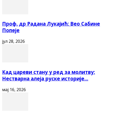
Проф. др Радана Лукајић: Вео Сабине
Попеје
јул 28, 2026
Кад цареви стану у ред за молитву:
Нестварна алеја руске историје...
мај 16, 2026