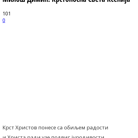
101
0
Facebook
X
ReddIt
Email
Pri
Крст Христов понесе са обиљем радости
и Христа ради узе подвиг јуродивости,