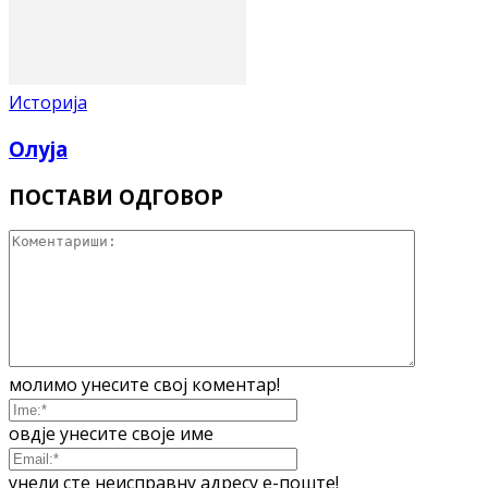
Историја
Олуја
ПОСТАВИ ОДГОВОР
молимо унесите свој коментар!
овдје унесите своје име
унели сте неисправну адресу е-поште!