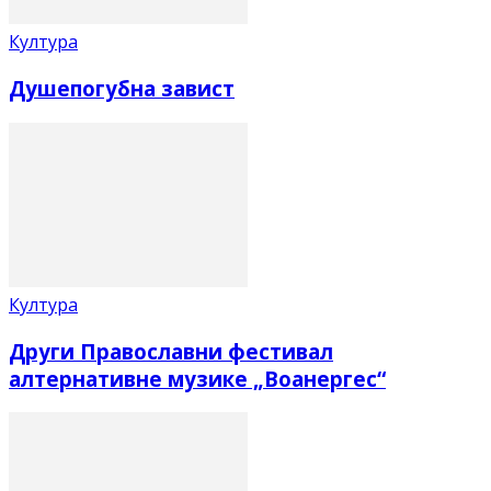
Култура
Душепогубна завист
Култура
Други Православни фестивал
алтернативне музике „Воанергес“