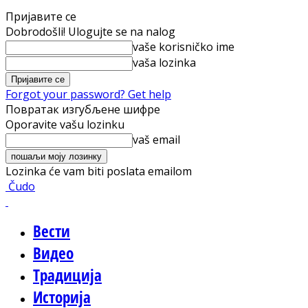
Пријавите се
Dobrodošli! Ulogujte se na nalog
vaše korisničko ime
vaša lozinka
Forgot your password? Get help
Повратак изгубљене шифре
Oporavite vašu lozinku
vaš email
Lozinka će vam biti poslata emailom
Čudo
Вести
Видео
Традиција
Историја