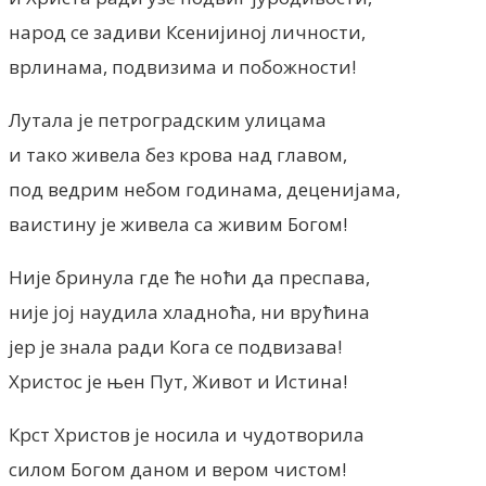
народ се задиви Ксенијиној личности,
врлинама, подвизима и побожности!
Лутала је петроградским улицама
и тако живела без крова над главом,
под ведрим небом годинама, деценијама,
ваистину је живела са живим Богом!
Није бринула где ће ноћи да преспава,
није јој наудила хладноћа, ни врућина
јер је знала ради Кога се подвизава!
Христос је њен Пут, Живот и Истина!
Крст Христов је носила и чудотворила
силом Богом даном и вером чистом!