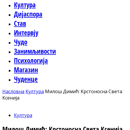
Култура
Дијаспора
Став
Интервју
Чудо
Занимљивости
Психологија
Магазин
Чуденце
Насловна
Култура
Милош Димић: Крстоносна Света
Ксенија
Култура
Милош Димић: Крстоносна Света Ксенија