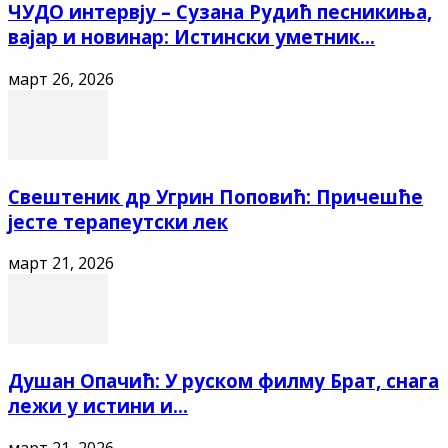
ЧУДО интервју – Сузана Рудић песникиња,
вајар и новинар: Истински уметник...
март 26, 2026
Свештеник др Угрин Поповић: Причешће
јесте терапеутски лек
март 21, 2026
Душан Опачић: У руском филму Брат, снага
лежи у истини и...
март 21, 2026