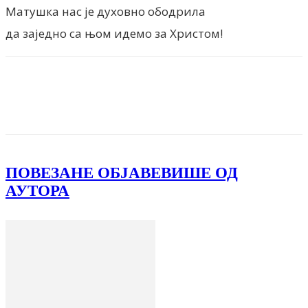
Матушка нас је духовно ободрила
да заједно са њом идемо за Христом!
Facebook
X
ReddIt
Email
Pri
ПОВЕЗАНЕ ОБЈАВЕ
ВИШЕ ОД
АУТОРА