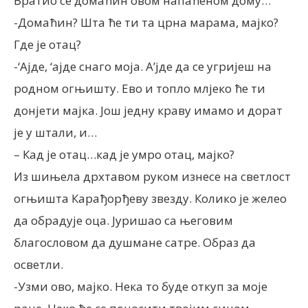
Вратио се домаћин овом напаћеном дому…
-Домаћин? Шта ће ти та црна марама, мајко?
Где је отац?
-‘Ајде, ‘ајде снаго моја. А’јде да се угријеш на
родном огњишту. Ево и топло млјеко ће ти
донјети мајка. Још једну краву имамо и дорат
је у штали, и…
– Кад је отац…кад је умро отац, мајко?
Из шињела дрхтавом руком изнесе на светлост
огњишта Карађорђеву звезду. Колико је желео
да обрадује оца. Јуришао са његовим
благословом да душмане сатре. Образ да
осветли.
-Узми ово, мајко. Нека то буде откуп за моје