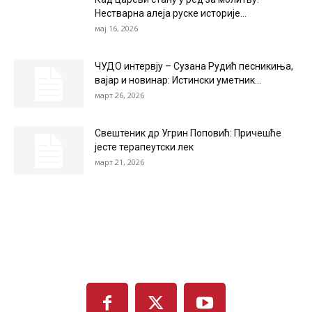
Нестварна алеја руске историје...
мај 16, 2026
ЧУДО интервју – Сузана Рудић песникиња,
вајар и новинар: Истински уметник...
март 26, 2026
Свештеник др Угрин Поповић: Причешће
јесте терапеутски лек
март 21, 2026