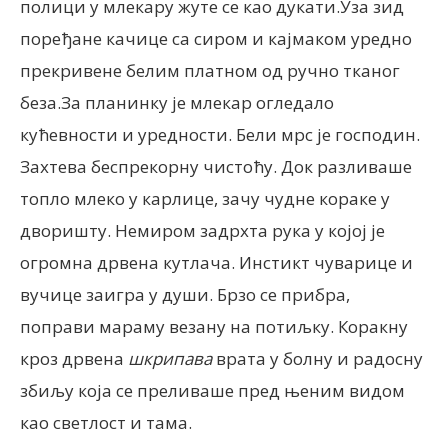
полици у млекару жуте се као дукати.Уза зид
поређане качице са сиром и кајмаком уредно
прекривене белим платном од ручно тканог
беза.За планинку је млекар огледало
кућевности и уредности. Бели мрс је господин.
Захтева беспрекорну чистоћу. Док разливаше
топло млеко у карлице, зачу чудне кораке у
дворишту. Немиром задрхта рука у којој је
огромна дрвена кутлача. Инстикт чуварице и
вучице заигра у души. Брзо се прибра,
поправи мараму везану на потиљку. Коракну
кроз дрвена
шкрипава
врата у болну и радосну
збиљу која се преливаше пред њеним видом
као светлост и тама.