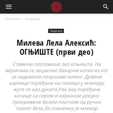
Насловна
Традиција
Традиција
Милева Лела Алексић:
ОГЊИШТЕ (први део)
Стамена пословаше око огњишта. На
веригама се зацаклио бакарни котао из ког
се надимало пенушаво млеко. Дрвене
карлице поређане на полици у млекару
жуте се као дукати.Уза зид поређане
качице са сиром и кајмаком уредно
прекривене белим платном од ручно
тканог беза.За планинку је млекар