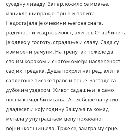
суседну ливаду. Запарложило се имање,
изникло шипражје, трње и павита.
Недостајала је очевини његова снага,
радиност и издржљивост, али зов Отаџбине га
је одвео у голготу, страдање и славу. Сада су
измирени рачуни. На тренутак пожеле да
својим кораком и снагом омеђи наслеђеност
својих предака. Душа похрли напред, али га
саплетоше високе траве и трње. Застаде са
дубоким уздахом. Живот садашњи је само
посни комад битисања. А тек беше напунио
двадесет и коју годину.Зажуља га комад
метала у унутрашњем џепу похабаног
војничког шињела. Трже се, заигра му срце.