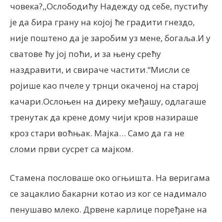
човека?,,Ослободићу Надежду од себе, пустићу
је да бира грану на којој ће градити гнездо,
није поштено да је заробим уз мене, богаља.И у
сватове ћу јој поћи, и за њену срећу
наздравити, и свираче частити.“Мисли се
ројише као пчеле у трнци окаченој на старој
качари.Ослоњен на диреку међашу, одлагаше
тренутак да крене дому чији кров назираше
кроз стари воћњак. Мајка… Само да га не
сломи први сусрет са мајком.
Стамена пословаше око огњишта. На веригама
се зацаклио бакарни котао из ког се надимало
пенушаво млеко. Дрвене карлице поређане на