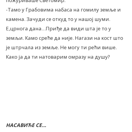
пожуриваше Светомир.
-Тамо у Грабовима набаса на гомилу земље и
камена. Зачуди се откуд то у нашој шуми.
Е,црнога дана…Приђе да види шта је то у
земљи. Камо среће да није. Нагази на кост што
је штрчала из земље. Не могу ти рећи више.
Како ја да ти натоварим омразу на душу?
НАСАВИЋЕ СЕ…