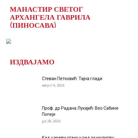
МАНАСТИР СВЕТОГ
АРХАНГЕЛА ГАВРИЛА
(ПИНОСАВА)
ИЗДВАЈАМО
Стеван Петковић: Тајна глади
август 9, 2026
Проф. др Радана Лукајић: Вео Сабине
Попеје
јул 28, 2026
Кад цареви стану у ред за молитву: