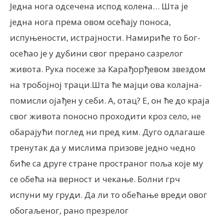
Једна нога одсечена испод колена… Шта је
једна нога према овом осећају поноса,
испуњености, истрајности. Намириће то Бог-
осећао је у дубини свог прерано сазрелог
живота. Рука посеже за Карађорђевом звездом
на тробојној траци.Шта ће мајци ова колајна-
помисли ојађен у себи. А, отац? Е, он ће до краја
свог живота поносно проходити кроз село, не
обарајући поглед ни пред ким. Дуго одлагаше
тренутак да у мислима призове једно чедно
биће са друге стране пространог поља које му
се обећа на верност и чекање. Болни грч
испуни му груди. Да ли то обећање вреди овог
обогаљеног, рано презрелог