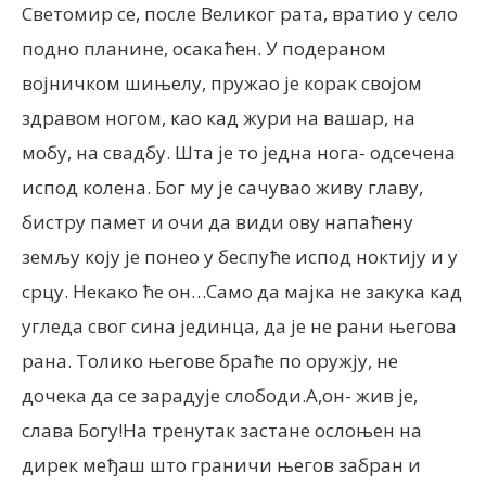
Светомир се, после Великог рата, вратио у село
подно планине, осакаћен. У подераном
војничком шињелу, пружао је корак својом
здравом ногом, као кад жури на вашар, на
мобу, на свадбу. Шта је то једна нога- одсечена
испод колена. Бог му је сачувао живу главу,
бистру памет и очи да види ову напаћену
земљу коју је понео у беспуће испод ноктију и у
срцу. Некако ће он…Само да мајка не закука кад
угледа свог сина јединца, да је не рани његова
рана. Толико његове браће по оружју, не
дочека да се зарадује слободи.А,он- жив је,
слава Богу!На тренутак застане ослоњен на
дирек међаш што граничи његов забран и