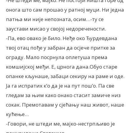
-Не штеди ме, мајко. Не постоји ништа горе од
онога што сам прошао у ратној муци. Ни једна
патња ми није непозната, осим…-ту се
заустави мисао у својој недоречености.
-Па, ево овако је било. Неђе око Ђурдевдана
твој отац пође у забран да осјече притке за
ограду. Мало посрнула оплетуша према
комшијској међи. Е, црнога дана.Обуо старе
опанке кљунаше, забаци секиру на раме и оде.
Ја га испратих к’о да је на пут пош’о. Па све
гледам за њим како онако стасит замиче низ
сокак. Премотавам у сјећању наш живот, наше
кућење…
-Говори, не штеди ме, мајко-нестрпљиво је