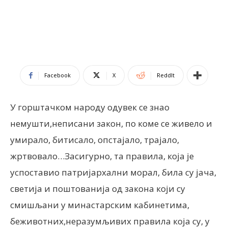
Facebook
X
ReddIt
У горштачком народу одувек се знао
немушти,неписани закон, по коме се живело и
умирало, битисало, опстајало, трајало,
жртвовало…Засигурно, та правила, која је
успоставио патријархални морал, била су јача,
светија и поштованија од закона који су
смишљани у минастарским кабинетима,
беживотних,неразумљивих правила која су, у