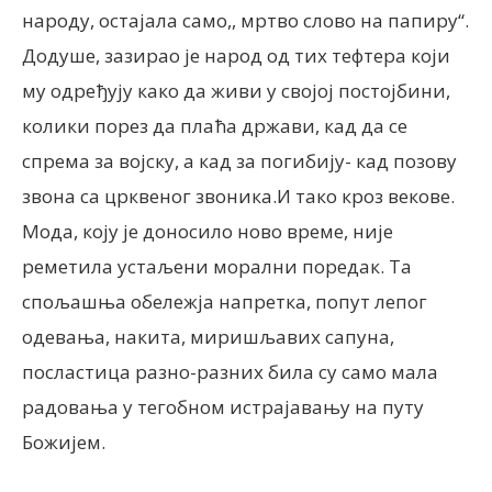
народу, остајала само,, мртво слово на папиру“.
Додуше, зазирао је народ од тих тефтера који
му одређују како да живи у својој постојбини,
колики порез да плаћа држави, кад да се
спрема за војску, а кад за погибију- кад позову
звона са црквеног звоника.И тако кроз векове.
Мода, коју је доносило ново време, није
реметила устаљени морални поредак. Та
спољашња обележја напретка, попут лепог
одевања, накита, миришљавих сапуна,
посластица разно-разних била су само мала
радовања у тегобном истрајавању на путу
Божијем.