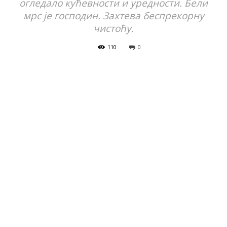
огледало кућевности и уредности. Бели
мрс је господин. Захтева беспрекорну
чистоћу.
110
0