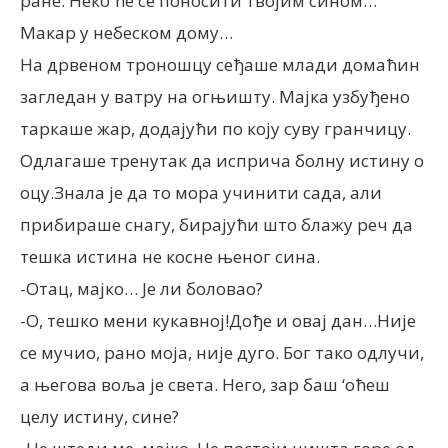
ране. Неко ће се поносити твојим сином…
Макар у небеском дому…
На дрвеном троношцу сеђаше млади домаћин
загледан у ватру на огњишту. Мајка узбуђено
таркаше жар, додајући по коју суву гранчицу.
Одлагаше тренутак да исприча болну истину о
оцу.Знала је да то мора учинити сада, али
прибираше снагу, бирајући што блажу реч да
тешка истина не косне њеног сина.
-Отац, мајко… Је ли боловао?
-О, тешко мени кукавној!Дође и овај дан…Није
се мучио, рано моја, није дуго. Бог тако одлучи,
а његова воља је света. Него, зар баш ‘оћеш
целу истину, сине?