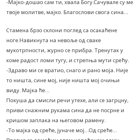
-Мајко-дошао сам ти, хвала Богу.Сачувале су ме
твоје молитве, мајко. Благослови свога сина…
Стамена брзо склони поглед са осакаћене
ноге.Навикнута на невоље од сваке
мукотрпности, журно се прибра. Тренутак у
коме радост ломи тугу, и стрепња мути срећу.
-Здраво ми се вратио, снаго и рано моја. Није
то ништа, сине мој, није ништа мој очињи
виду. Мајка ће…
Покуша да смисли речи утехе, али се загрцну,
приви снажним рукама сина да не посрне и
кришом заплака на његовом рамену.
-То мајка од среће, јуначе мој…Од среће…