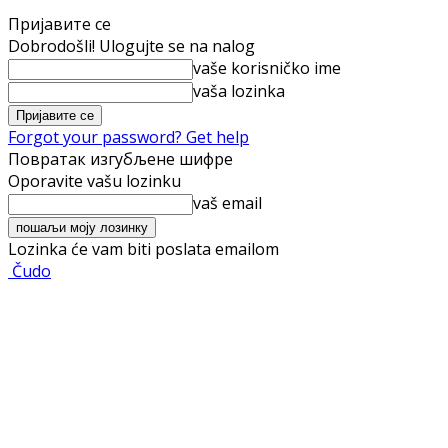
Пријавите се
Dobrodošli! Ulogujte se na nalog
vaše korisničko ime
vaša lozinka
Forgot your password? Get help
Повратак изгубљене шифре
Oporavite vašu lozinku
vaš email
Lozinka će vam biti poslata emailom
Čudo