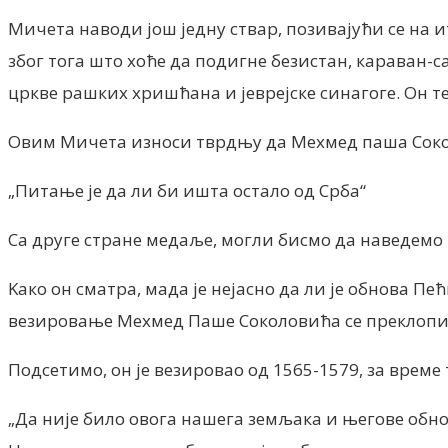
Мичета наводи још једну ствар, позивајући се на и
због тога што хоће да подигне безистан, караван-с
цркве рашких хришћана и јеврејске синагоге. Он т
Овим Мичета износи тврдњу да Мехмед паша Сокол
„Питање је да ли би ишта остало од Срба“
Са друге стране медаље, могли бисмо да наведем
Kако он сматра, мада је нејасно да ли је обнова 
везировање Мехмед Паше Соколовића се преклопило
Подсетимо, он је везировао од 1565-1579, за врем
„Да није било овога нашега земљака и његове обно