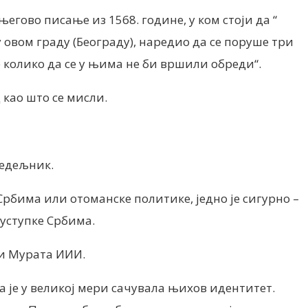
гово писање из 1568. године, у ком стоји да “
у овом граду (Београду), наредио да се поруше три
 колико да се у њима не би вршили обреди“.
као што се мисли.
Недељник.
Србима или отоманске политике, једно је сигурно –
уступке Србима.
 и Мурата ИИИ.
а је у великој мери сачувала њихов идентитет.