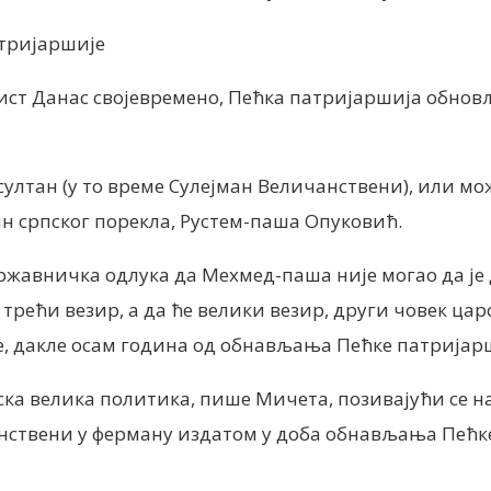
атријаршије
ст Данас својевремено, Пећка патријаршија обновљен
султан (у то време Сулејман Величанствени), или мо
ин српског порекла, Рустем-паша Опуковић.
жавничка одлука да Мехмед-паша није могао да је до
трећи везир, а да ће велики везир, други човек цар
е, дакле осам година од обнављања Пећке патријар
ска велика политика, пише Мичета, позивајући се 
чанствени у ферману издатом у доба обнављања Пећк