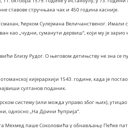
1. октобра 1579. године у Истанбулу, у 73. години ж
чне ставове стручњака чак и 450 година касније.
смахан, ћерком Сулејмана Величанственог. Имали су
н као „чудни, суманути дервиш“, који му је зарио н
вићи близу Рудог. О његовом детињству не зна се пу
отоманској хијерархији 1543. године, када је поста
 највиши султанов поданик.
рском систему (или можда управо због њих), утицао ј
ини, односно „На Дрини ћуприја“.
улога Мехмед паше Соколовића у обнављању Пећке па