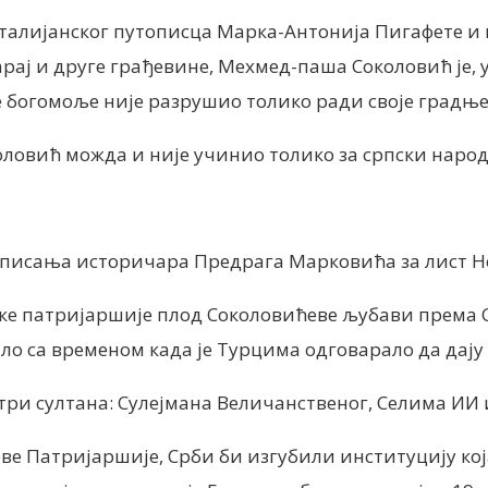
талијанског путописца Марка-Антонија Пигафете и ње
арај и друге грађевине, Мехмед-паша Соколовић је, 
е богомоље није разрушио толико ради своје градње
овић можда и није учинио толико за српски народ 
о писања историчара Предрага Марковића за лист 
Пећке патријаршије плод Соколовићеве љубави према 
 са временом када је Турцима одговарало да дају 
е три султана: Сулејмана Величанственог, Селима ИИ
ве Патријаршије, Срби би изгубили институцију кој