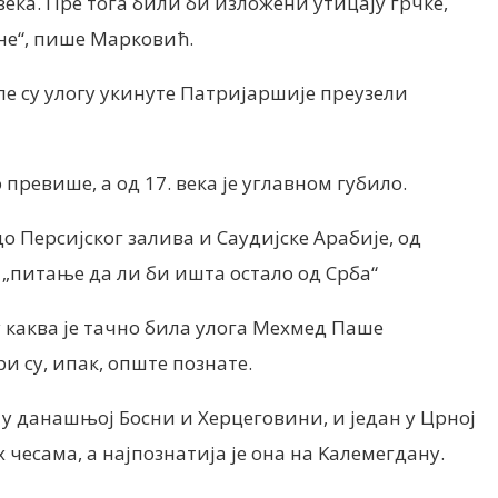
века. Пре тога били би изложени утицају грчке,
ине“, пише Марковић.
сле су улогу укинуте Патријаршије преузели
превише, а од 17. века је углавном губило.
о Персијског залива и Саудијске Арабије, од
 „питање да ли би ишта остало од Срба“
 каква је тачно била улога Мехмед Паше
ри су, ипак, опште познате.
а у данашњој Босни и Херцеговини, и један у Црној
 чесама, а најпознатија је она на Kалемегдану.