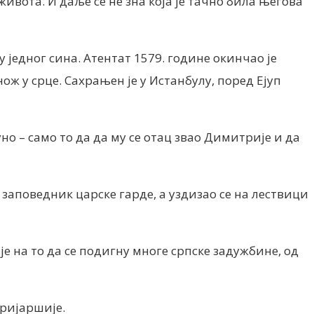
ивота. И даље се не зна која је тачно била његова
 једног сина. Атентат 1579. године окинчао је
ож у срце. Сахрањен је у Истанбулу, поред Ејуп
но – само то да да му се отац звао Димитрије и да
о заповедник царске гарде, а уздизао се на лествици
е на то да се подигну многе српске задужбине, од
тријаршије.