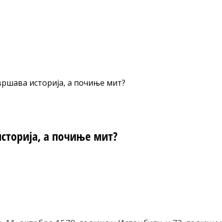
вршава историја, а почиње мит?
сторија, а почиње мит?
nt