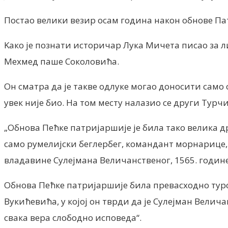
Постао велики везир осам година након обнове П
Kако је познати историчар Лука Мичета писао за ли
Мехмед паше Соколовића.
Он сматра да је такве одлуке могао доносити само 
увек није био. На том месту налазио се други Турч
„Обнова Пећке патријаршије је била тако велика др
само румелијски беглербег, командант морнарице, 
владавине Сулејмана Величанственог, 1565. годин
Обнова Пећке патријаршије била превасходно тур
Вукићевића, у којој он тврди да је Сулејман Вели
свака вера слободно исповеда“.