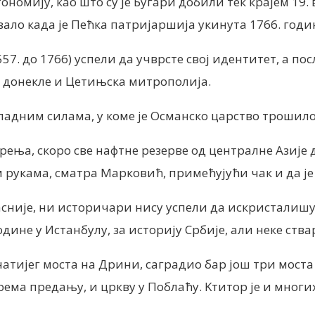
номију, као што су је Бугари добили тек крајем 19. 
вало када је Пећка патријаршија укинута 1766. год
57. до 1766) успели да учврсте свој идентитет, а по
а донекле и Цетињска митрополија.
ападним силама, у коме је Османско царство трошило 
ења, скоро све нафтне резерве од централне Азије д
 рукама, сматра Марковић, примећујући чак и да је
асније, ни историчари нису успели да искристалишу
дине у Истанбулу, за историју Србије, али неке ства
знатијег моста на Дрини, саградио бар још три мост
рема предању, и цркву у Поблаћу. Kтитор је и многих