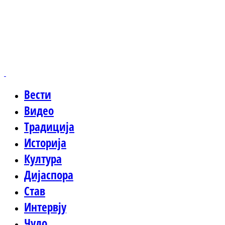
Вести
Видео
Традиција
Историја
Култура
Дијаспора
Став
Интервју
Чудо