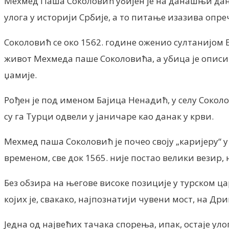
Мехмед Паша Соколовић убијен је на данашњи дан, 1
улога у историји Србије, а то питање изазива опре
Соколовић се око 1562. године оженио султанијом Е
живот Мехмеда паше Соколовића, а убица је описива
џамије.
Рођен је под именом Бајица Ненадић, у селу Соколо
су га Турци одвели у јаничаре као данак у крви.
Мехмед паша Соколовић је почео своју „каријеру“ у 
временом, све док 1565. није постао велики везир,
Без обзира на његове високе позиције у турском ца
којих је, свакако, најпознатији чувени мост, на Др
Једна од највећих тачака спорења, ипак, остаје 