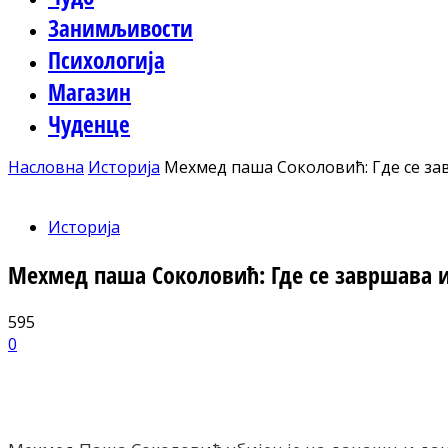
Занимљивости
Психологија
Магазин
Чуденце
Насловна
Историја
Мехмед паша Соколовић: Где се за
Историја
Мехмед паша Соколовић: Где се завршава и
595
0
Facebook
X
ReddIt
Email
Pri