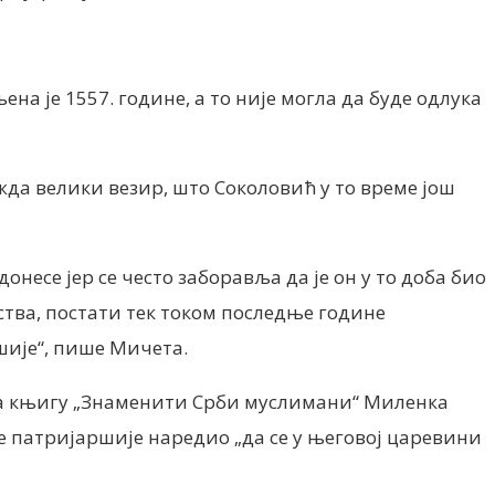
а је 1557. године, а то није могла да буде одлука
жда велики везир, што Соколовић у то време још
несе јер се често заборавља да је он у то доба био
ства, постати тек током последње године
шије“, пише Мичета.
на књигу „Знаменити Срби муслимани“ Миленка
е патријаршије наредио „да се у његовој царевини