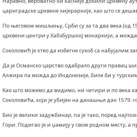
Наравно, вероватно би касније добили црквену ауто
цариградске црквене хијерархије, као што се деша
По његовом мишљењу, Срби су за та два века (од 15
црквени центри у Хабзбуршкој монархији, а можд
Соколовић је хтео да избегне сукоб са набујалим з
Да је Османско царство одабрало други правац шир
Алжира па можда до Индонезије, биле би у турским
Kао што можемо да видимо, ни четири и по века к
Соколовића, који је убијен на данашњи дан 1579. го
Био је велики задужбинар, па је тако, поред најпо
Гори. Подигао је и џамију у свом родном месту, а п