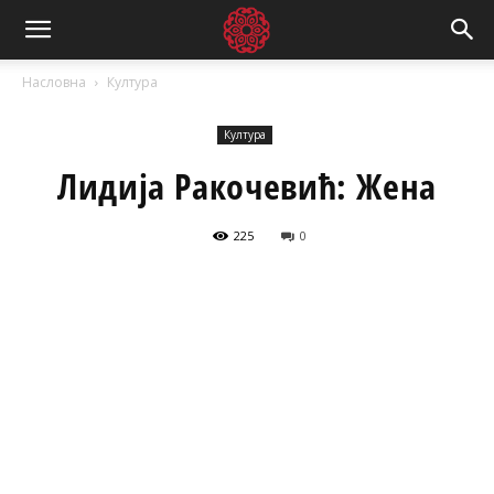
Насловна
Култура
Култура
Лидија Ракочевић: Жена
225
0