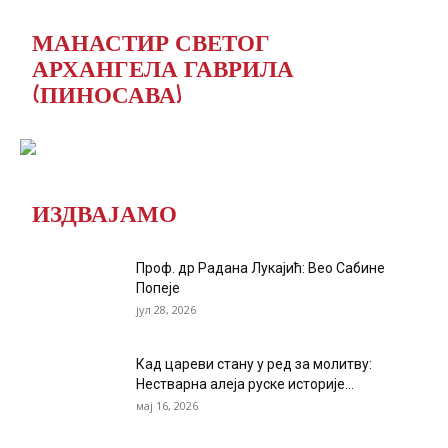
МАНАСТИР СВЕТОГ
АРХАНГЕЛА ГАВРИЛА
(ПИНОСАВА)
ИЗДВАЈАМО
Проф. др Радана Лукајић: Вео Сабине
Попеје
јул 28, 2026
Кад цареви стану у ред за молитву:
Нестварна алеја руске историје...
мај 16, 2026