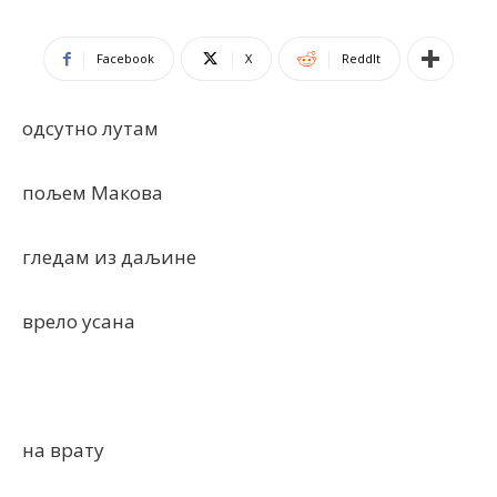
Facebook
X
ReddIt
одсутно лутам
пољем Макова
гледам из даљине
врело усана
на врату