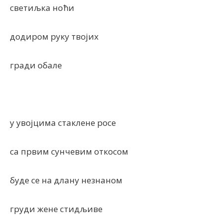
светиљка ноћи
додиром руку твојих
гради обале
у увојцима стаклене росе
са првим сунчевим откосом
буде се на длану незнаном
груди жене стидљиве