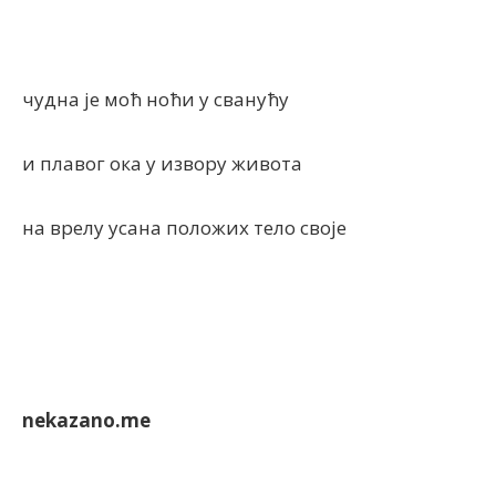
чудна је моћ ноћи у сванућу
и плавог ока у извору живота
на врелу усана положих тело своје
nekazano.me