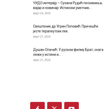
ЧУДО интервју – Сузана Рудић песникиња,
вајар и новинар: Истински уметник...
март 26, 2026
Свештеник др Угрин Поповић: Причешће
јесте терапеутски лек
март 21, 2026
Душан Опачић: У руском филму Брат, снага
лежи у истини и...
март 21, 2026