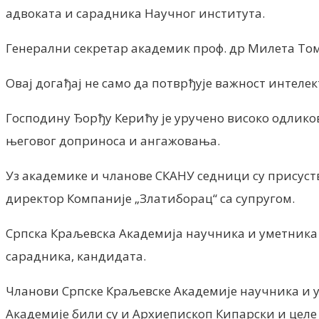
адвоката и сарадника Научног института.
Генерални секретар академик проф. др Милета То
Овај догађај не само да потврђује важност интелек
Господину Ђорђу Керићу је уручено високо одлик
његовог доприноса и ангажовања.
Уз академике и чланове СКАНУ седници су присуст
директор Компаније „Златиборац“ са супругом.
Српска Краљевска Академија научника и уметника 
сарадника, кандидата.
Чланови Српске Краљевске Академије научника и у
Академије били су и Архиепископ Кипарски и целе