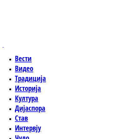
Вести
Видео
Традиција
Историја
Култура
Дијаспора
Став
Интервју
Чудо