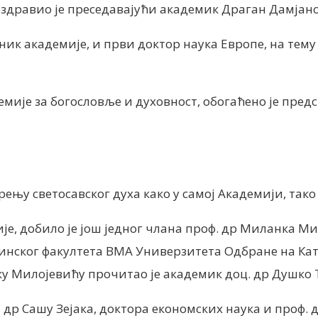
оздравио је преседавајући академик Драган Дамјан
ик академије, и први доктор наука Европе, на тему
ије за богословље и духовност, обогаћено је пре
њу светосавског духа како у самој Академији, так
, добило је још једног члана проф. др Миланка Ми
нског факултета ВМА Универзитета Одбране на Кат
у Милојевићу прочитао је академик доц. др Душко 
др Сашу Зејака, доктора економских наука и проф. 