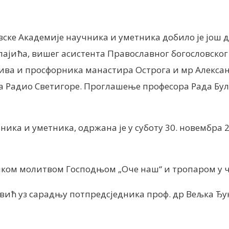
ске Академије научника и уметника добило је још д
лајића, вишег асистента Православног богословског
ива и просфорника манастира Острога и мр Александ
а Радио Светигоре. Проглашење професора Рада Бул
ика и уметника, одржана је у суботу 30. новембра 2
чком молитвом Господњом „Оче наш“ и тропаром у ч
ић уз сарадњу потпредсједника проф. др Вељка Ђук