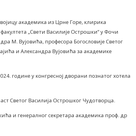
војицу академика из Црне Горе, клирика
 факултета „Свети Василије Острошки“ у Фочи
ра М. Вујовића, професора Богословије Светог
ајића и Александра Вујовића за академике
024. године у конгресној дворани познатог хотела
аст Светог Василија Острошког Чудотворца.
ића и генералног секретара академика проф. др