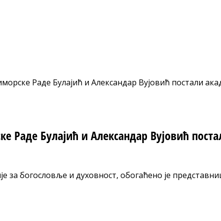
орске Раде Булајић и Александар Вујовић постали акад
е Раде Булајић и Александар Вујовић поста
 за богословље и духовност, обогаћено је представни
nt