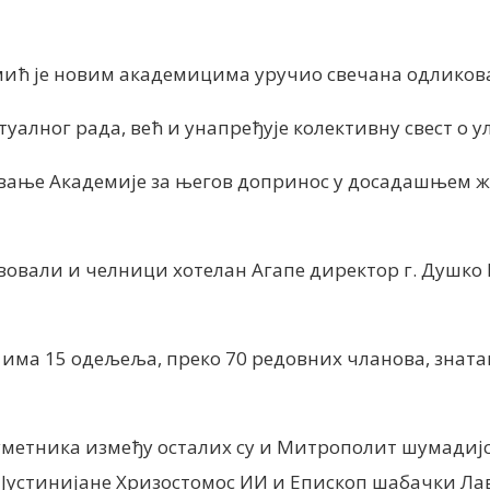
мић је новим академицима уручио свечана одлико
туалног рада, већ и унапређује колективну свест о 
овање Академије за његов допринос у досадашњем ж
вовали и челници хотелан Агапе директор г. Душко
има 15 одељеља, преко 70 редовних чланова, зната
метника између осталих су и Митрополит шумадијск
 Јустинијане Хризостомос ИИ и Епископ шабачки Лав