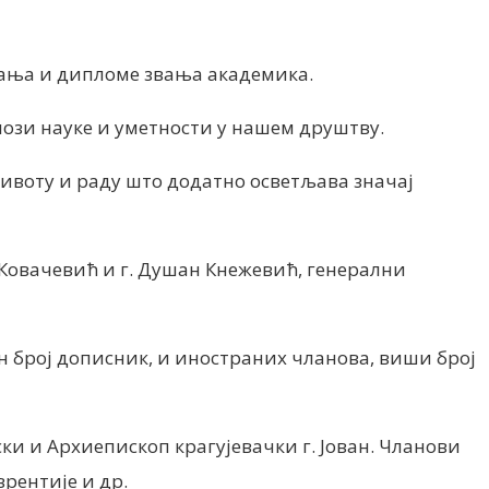
вања и дипломе звања академика.
улози науке и уметности у нашем друштву.
ивоту и раду што додатно осветљава значај
 Ковачевић и г. Душан Кнежевић, генерални
н број дописник, и иностраних чланова, виши број
и и Архиепископ крагујевачки г. Јован. Чланови
рентије и др.