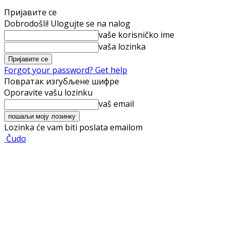
Пријавите се
Dobrodošli! Ulogujte se na nalog
vaše korisničko ime
vaša lozinka
Forgot your password? Get help
Повратак изгубљене шифре
Oporavite vašu lozinku
vaš email
Lozinka će vam biti poslata emailom
Čudo