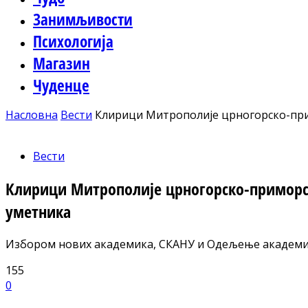
Занимљивости
Психологија
Магазин
Чуденце
Насловна
Вести
Клирици Митрополије црногорско-прим
Вести
Клирици Митрополије црногорско-приморск
уметника
Избором нових академика, СКАНУ и Одељење академије
155
0
Facebook
X
ReddIt
Email
Pri