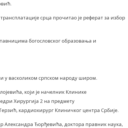
овић.
 трансплатације срца прочитао је реферат за избор
дставницима богословског образовања и
о и у васколиком српском народу широм.
лојевића, који је начелник Клинике
едри Хирургија 2 на предмету
Терзић, кардиохирург Клиничког центра Србије.
др Александра Ђорђевића, доктора правник наука,