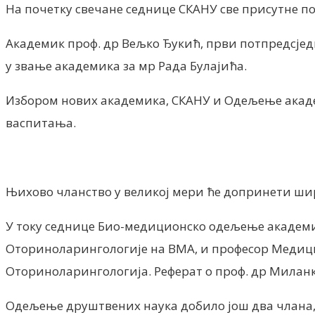
На почетку свечане седнице СКАНУ све присутне п
Академик проф. др Вељко Ђукић, први потпредсједн
у звање академика за мр Рада Булајића.
Избором нових академика, СКАНУ и Одељење академ
васпитања.
Њихово чланство у великој мери ће допринети шире
У току седнице Био-медиционско одељење академије
Оториноларингологије на ВМА, и професор Медици
Оториноларингологија. Реферат о проф. др Миланк
Одељење друштвених наука добило још два члана, 