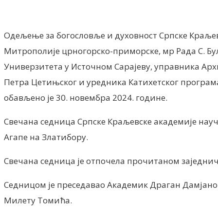
Одељење за богословље и духовност Српске Краљев
Митрополије црногорско-приморске, мр Рада С. Бу
Универзитета у Источном Сарајеву, управника Арх
Петра Цетињског и уредника Катихетског програм
обављено је 30. новембра 2024. године.
Свечана седница Српске Краљевске академије научн
Агапе на Златибору.
Свечана седница је отпочела прочитаном заједни
Седницом је преседавао Академик Драган Дамјанов
Милету Томића.