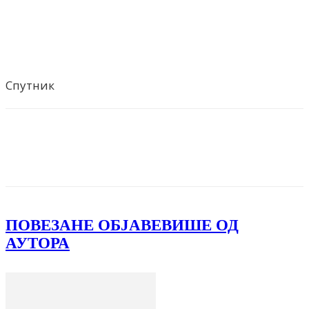
Спутник
Facebook
X
ReddIt
Email
Pri
ПОВЕЗАНЕ ОБЈАВЕ
ВИШЕ ОД
АУТОРА