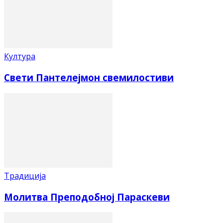
Култура
Свети Пантелејмон свемилостиви
Традиција
Молитва Преподобној Параскеви