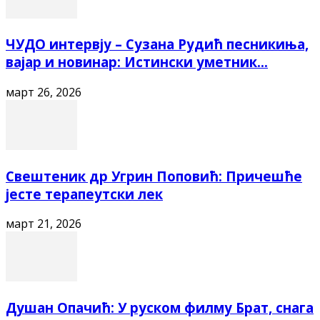
ЧУДО интервју – Сузана Рудић песникиња,
вајар и новинар: Истински уметник...
март 26, 2026
Свештеник др Угрин Поповић: Причешће
јесте терапеутски лек
март 21, 2026
Душан Опачић: У руском филму Брат, снага