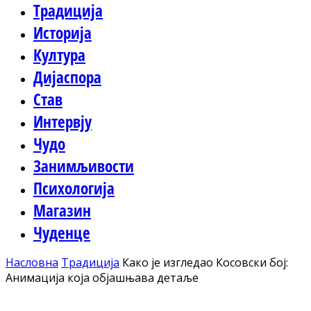
Традиција
Историја
Култура
Дијаспора
Став
Интервју
Чудо
Занимљивости
Психологија
Магазин
Чуденце
Насловна
Традиција
Како је изгледао Косовски бој:
Анимација која објашњава детаље