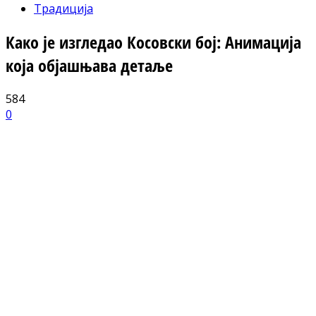
Традиција
Како је изгледао Косовски бој: Анимација
која објашњава детаље
584
0