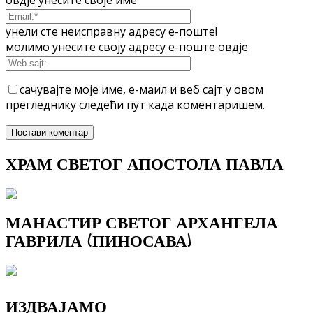
овдје унесите своје име
унели сте неисправну адресу е-поште!
молимо унесите своју адресу е-поште овдје
сачувајте моје име, е-маил и веб сајт у овом
прегледнику следећи пут када коментаришем.
ХРАМ СВЕТОГ АПОСТОЛА ПАВЛА
МАНАСТИР СВЕТОГ АРХАНГЕЛА
ГАВРИЛА (ПИНОСАВА)
ИЗДВАЈАМО