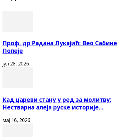
Проф. др Радана Лукајић: Вео Сабине
Попеје
јул 28, 2026
Кад цареви стану у ред за молитву:
Нестварна алеја руске историје...
мај 16, 2026