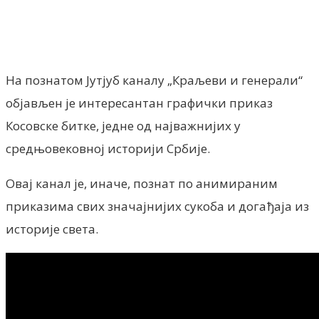
Facebook
X
ReddIt
Email
Pri
На познатом Јутјуб каналу „Краљеви и генерали“
објављен је интересантан графички приказ
Косовске битке, једне од најважнијих у
средњовековној историји Србије.
Овај канал је, иначе, познат по анимираним
приказима свих значајнијих сукоба и догађаја из
историје света.