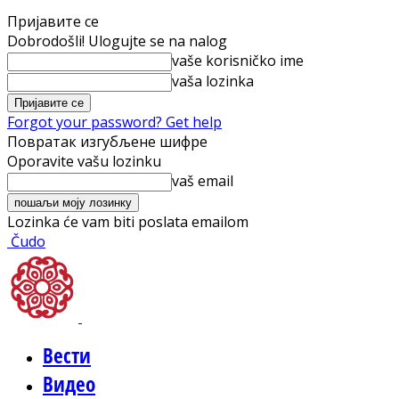
Пријавите се
Dobrodošli! Ulogujte se na nalog
vaše korisničko ime
vaša lozinka
Forgot your password? Get help
Повратак изгубљене шифре
Oporavite vašu lozinku
vaš email
Lozinka će vam biti poslata emailom
Čudo
Вести
Видео