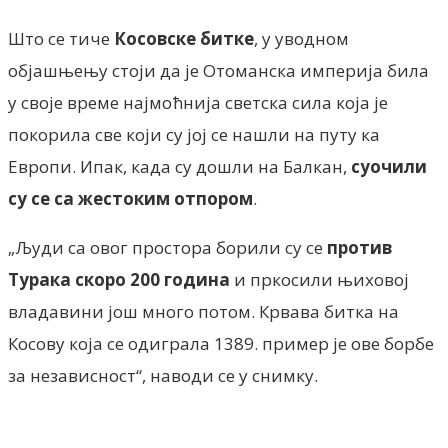
Што се тиче
Косовске битке
, у уводном
објашњењу стоји да је Отоманска империја била
у своје време најмоћнија светска сила која је
покорила све који су јој се нашли на путу ка
Европи. Ипак, када су дошли на Балкан,
суочили
су се са жестоким отпором
.
„Људи са овог простора борили су се
против
Турака скоро 200 година
и пркосили њиховој
владавини још много потом. Крвава битка на
Косову која се одиграла 1389. пример је ове борбе
за независност“, наводи се у снимку.