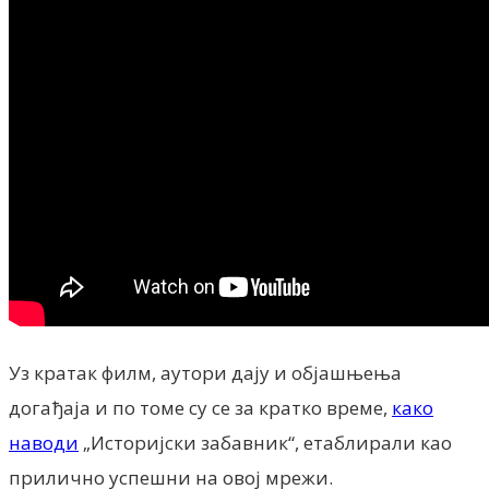
Уз кратак филм, аутори дају и објашњења
догађаја и по томе су се за кратко време,
како
наводи
„Историјски забавник“, етаблирали као
прилично успешни на овој мрежи.