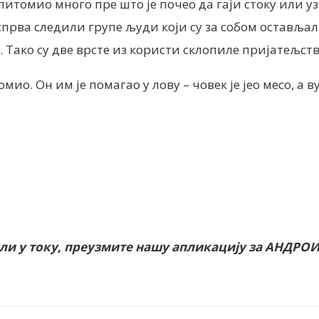
питомио много пре што је почео да гаји стоку или уз
спрва следили групе људи који су за собом остављал
. Тако су две врсте из користи склопиле пријатељств
мио. Он им је помагао у лову – човек је јео месо, а 
или у току, преузмите нашу апликацију за АНДРО