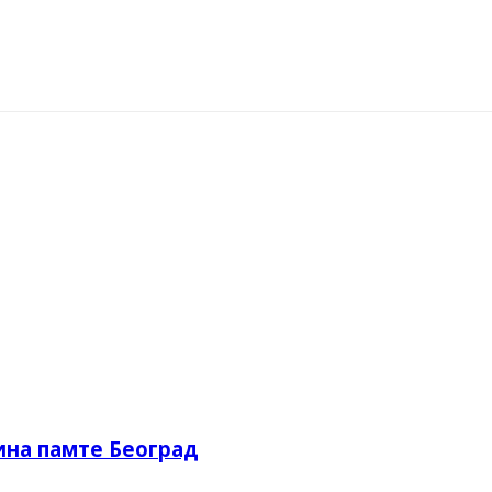
nt
ина памте Београд