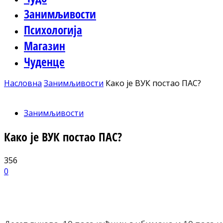
Занимљивости
Психологија
Магазин
Чуденце
Насловна
Занимљивости
Како је ВУК постао ПАС?
Занимљивости
Како је ВУК постао ПАС?
356
0
Facebook
X
ReddIt
Email
Pri