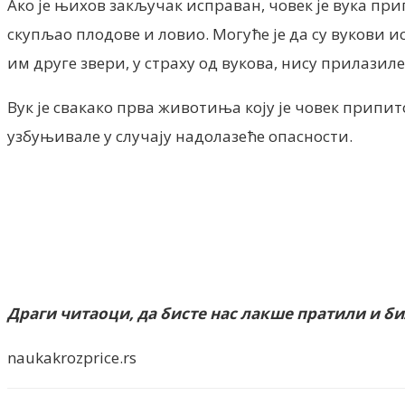
Ако је њихов закључак исправан, човек је вука при
скупљао плодове и ловио. Могуће је да су вукови и
им друге звери, у страху од вукова, нису прилазиле
Вук је свакако прва животиња коју је човек припито
узбуњивале у случају надолазеће опасности.
Драги читаоци, да бисте нас лакше пратили и б
naukakrozprice.rs