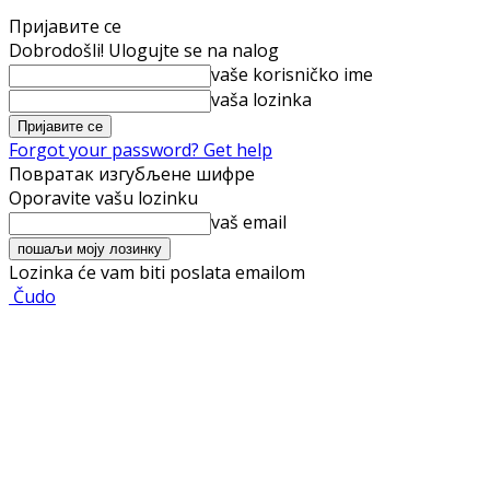
Пријавите се
Dobrodošli! Ulogujte se na nalog
vaše korisničko ime
vaša lozinka
Forgot your password? Get help
Повратак изгубљене шифре
Oporavite vašu lozinku
vaš email
Lozinka će vam biti poslata emailom
Čudo