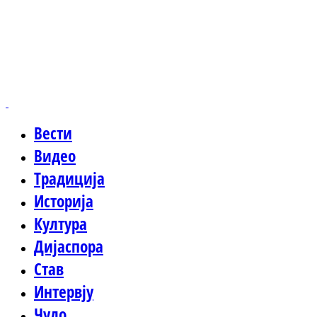
Вести
Видео
Традиција
Историја
Култура
Дијаспора
Став
Интервју
Чудо