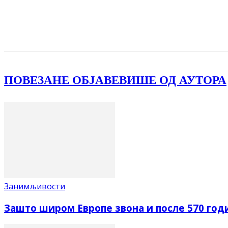
Facebook
X
ReddIt
Email
Pri
ПОВЕЗАНЕ ОБЈАВЕ
ВИШЕ ОД АУТОРА
Занимљивости
Зашто широм Европе звона и после 570 год