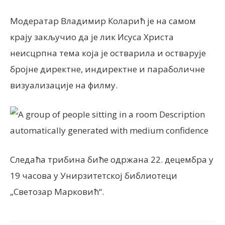
Модератар Владимир Коларић је на самом
крају закључио да је лик Исуса Христа
неисцрпна тема која је остварила и остварује
бројне директне, индиректне и параболичне
визуализације на филму.
Следаћа трибина биће одржана 22. децембра у
19 часова у Унирзитетској библиотеци
„Светозар Марковић“.