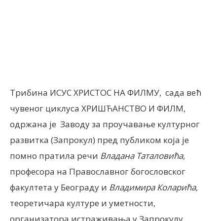
Facebook
X
ReddIt
Email
Трибина ИСУС ХРИСТОС НА ФИЛМУ, сада већ
чувеног циклуса ХРИШЋАНСТВО И ФИЛМ,
одржана је Заводу за проучавање културног
развитка (Запрокул) пред публиком која је
помно пратила речи
Владан
а
Таталовић
а
,
професора на Православног богословског
факултета у Београду и
Владимир
а
Коларић
а
,
теоретичара културе и уметности,
организатора истраживања у Запрокулу.