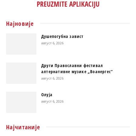
PREUZMITE APLIKACIJU
Најновије
Душепогубна завист
август 6, 2026
Други Православни фестивал
алтернативне музике „Воанергес“
август 6, 2026
Олуја
август 6, 2026
Најчитаније