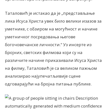
Таталовић је истакао да је „представљање
лика Исуса Христа увек било велики изазов за
уметнике, с обзиром на могућност и начине
уметничког посредовања његове
богочовечанске личности.“ Уз инсерте из
бројних, светских филмова који су на
различите начине приказивали Исуса Христа
на филму, Таталовић је са великом пажњом
анализирао најупечатљивије сцене
одговарајући на бројна питања публике.