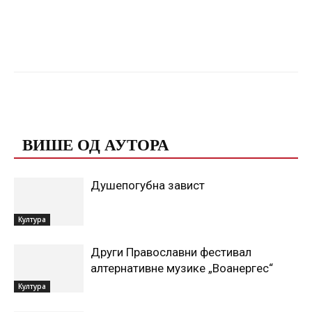
Facebook
X
ReddIt
Email
ПОВЕЗАНЕ ОБЈАВЕ
ВИШЕ ОД АУТОРА
Душепогубна завист
Култура
Други Православни фестивал
алтернативне музике „Воанергес“
Култура