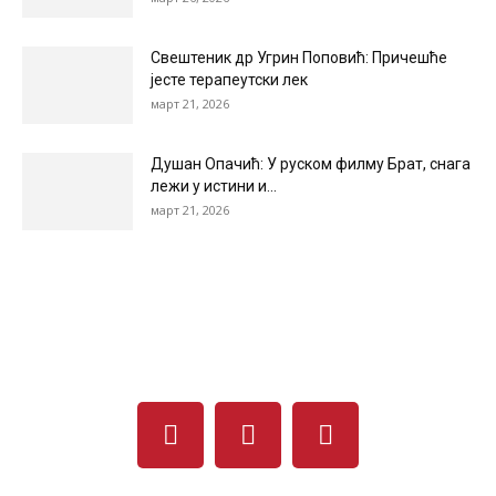
Свештеник др Угрин Поповић: Причешће
јесте терапеутски лек
март 21, 2026
Душан Опачић: У руском филму Брат, снага
лежи у истини и...
март 21, 2026