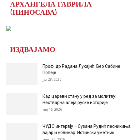
АРХАНГЕЛА ГАВРИЛА
(ПИНОСАВА)
ИЗДВАЈАМО
Проф. др Радана Лукајић: Вео Сабине
Попеје
јул 28, 2026
Кад цареви стану у ред за молитву:
Нестварна алеја руске историје...
мај 16, 2026
ЧУДО интервју – Сузана Рудић песникиња,
вајар и новинар: Истински уметник...
март 26, 2026