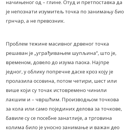
начињеног од – глине. Отуд и претпоставка да
је непознати изумитељ точка по занимању био
грнчар, а не превозник.
Проблем тежине масивног дрвеног точка
решаван је „уграђивањем шупљина“, што је,
временом, довело до изума паока. Најпре
једног, у облику попречне даске кроз коју је
пролазила осовина, потом четири, шест или
више који су точак истовремено чинили
лакшим и – чвршћим. Производњом точкова
за кола или само појединих делова за точкове,
бавиле су се посебне занатлије, а трговина
колима било је уносно занимање и важан део