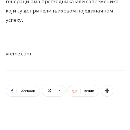
генерацијама претходника или савременика
који су допринели њиховом појединачном
успеху.
vreme.com
Facebook
X
ReddIt
ПОВЕЗАНЕ ОБЈАВЕ