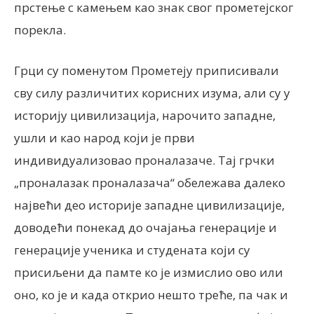
прстење с камењем као знак свог прометејског
порекла.
Грци су поменутом Прометеју приписивали
сву силу различитих корисних изума, али су у
историју цивилизација, нарочито западне,
ушли и као народ који је први
индивидуализовао проналазаче. Тај грчки
„проналазак проналазача“ обележава далеко
највећи део историје западне цивилизације,
доводећи понекад до очајања генерације и
генерације ученика и студената који су
присиљени да памте ко је измислио ово или
оно, ко је и када открио нешто треће, па чак и