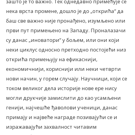
зашто је то важно. Тек однедавно примећује се
нека врста промене, дошло је до „открића“ да
баш све важно није пронађено, изумљено или
први пут примењено на Западу. Проналазачи
су данас „иноватори“ у бољем, или они који
неки циклус односно претходно постојећи низ
открића примењују на ефикаснији,
економичнији, кориснији или неки четврти
нови начин, у горем случају. Научници, који се
током великог дела историје нове ере нису
могли друкчије замислити до као усамљени
генији, најчешће ђаволови ученици, данас
примају и највеће награде позивајући се и
изражавајући захвалност читавим