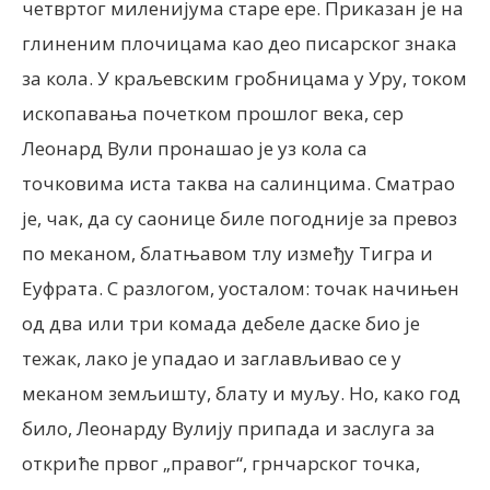
четвртог миленијума старе ере. Приказан је на
глиненим плочицама као део писарског знака
за кола. У краљевским гробницама у Уру, током
ископавања почетком прошлог века, сер
Леонард Вули пронашао је уз кола са
точковима иста таква на салинцима. Сматрао
је, чак, да су саонице биле погодније за превоз
по меканом, блатњавом тлу између Тигра и
Еуфрата. С разлогом, уосталом: точак начињен
од два или три комада дебеле даске био је
тежак, лако је упадао и заглављивао се у
меканом земљишту, блату и муљу. Но, како год
било, Леонарду Вулију припада и заслуга за
откриће првог „правог“, грнчарског точка,