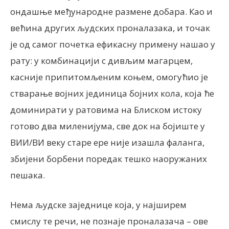
ондашње међународне размене добара. Као и
већина других људских проналазака, и точак
је од самог почетка ефикасну примену нашао у
рату: у комбинацији с дивљим магарцем,
касније припитомљеним коњем, омогућио је
стварање војних јединица бојних кола, која ће
доминирати у ратовима на Блиском истоку
готово два миленијума, све док на бојиште у
ВИИ/ВИ веку старе ере није изашла фаланга,
збијени борбени поредак тешко наоружаних
пешака.
Нема људске заједнице која, у најширем
смислу те речи, не познаје проналазача – ове