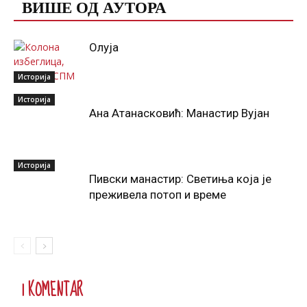
ВИШЕ ОД АУТОРА
Олуја
Историја
Историја
Ана Атанасковић: Манастир Вујан
Историја
Пивски манастир: Светиња која је
преживела потоп и време
1 KOMENTAR