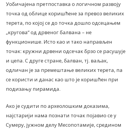
Уобичајена претпоставка о логичном развоју
точка од облице коришћене за превоз великих
терета, по којој се до точка дошло одсецањем
„кругова“ од дрвеног балвана – не
функционише. Исто као и тако направљен
точак: кружни дрвени одсечак брзо се расушује
и цепа. С друге стране, балван, тј. ваљак,
одличан је за премештање великих терета, па
се користи и данас као што је коришћен при
подизању пирамида.
Ако је судити по археолошким доказима,
најстарији нама познати точак појавио се у
Сумеру, јужном делу Месопотамије, средином