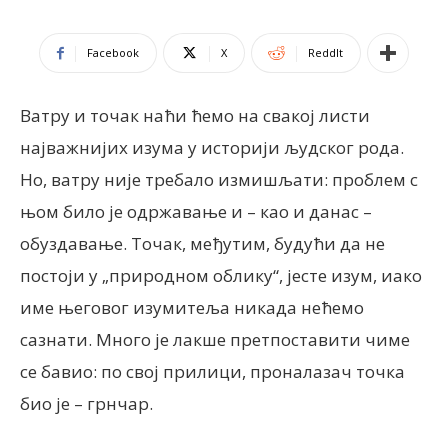
Facebook
X
ReddIt
Ватру и точак наћи ћемо на свакој листи
најважнијих изума у историји људског рода.
Но, ватру није требало измишљати: проблем с
њом било је одржавање и – као и данас –
обуздавање. Точак, међутим, будући да не
постоји у „природном облику“, јесте изум, иако
име његовог изумитеља никада нећемо
сазнати. Много је лакше претпоставити чиме
се бавио: по свој прилици, проналазач точка
био је – грнчар.