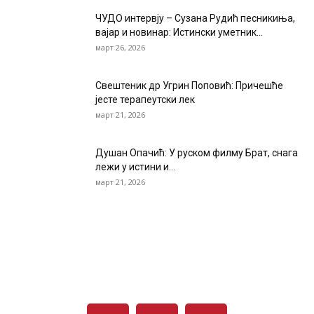
ЧУДО интервју – Сузана Рудић песникиња,
вајар и новинар: Истински уметник...
март 26, 2026
Свештеник др Угрин Поповић: Причешће
јесте терапеутски лек
март 21, 2026
Душан Опачић: У руском филму Брат, снага
лежи у истини и...
март 21, 2026