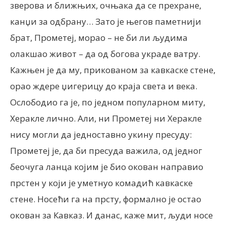
зверова и ближњих, очњака да се прехране,
канџи за одбрану… Зато је његов паметнији
брат, Прометеј, морао – не би ли људима
олакшао живот – да од богова украде ватру.
Кажњен је да му, прикованом за кавкаске стене,
орао ждере џигерицу до краја света и века.
Ослободио га је, по једном популарном миту,
Херакле лично. Али, ни Прометеј ни Херакле
нису могли да једноставно укину пресуду:
Прометеј је, да би пресуда важила, од једног
беочуга ланца којим је био окован направио
прстен у који је уметнуо комадић кавкаске
стене. Носећи га на прсту, формално је остао
окован за Кавказ. И данас, каже мит, људи носе