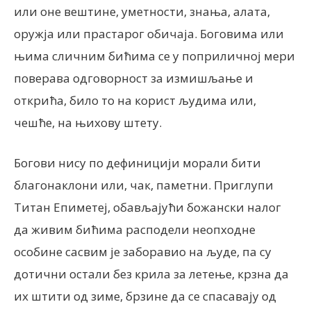
или оне вештине, уметности, знања, алата,
оружја или прастарог обичаја. Боговима или
њима сличним бићима се у поприличној мери
поверава одговорност за измишљање и
открића, било то на корист људима или,
чешће, на њихову штету.
Богови нису по дефиницији морали бити
благонаклони или, чак, паметни. Приглупи
Титан Епиметеј, обављајући божански налог
да живим бићима расподели неопходне
особине сасвим је заборавио на људе, па су
дотични остали без крила за летење, крзна да
их штити од зиме, брзине да се спасавају од