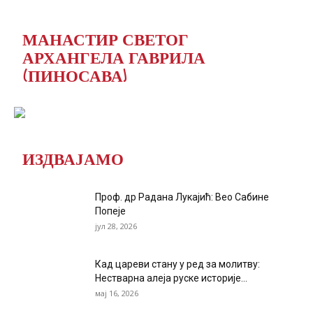
МАНАСТИР СВЕТОГ
АРХАНГЕЛА ГАВРИЛА
(ПИНОСАВА)
ИЗДВАЈАМО
Проф. др Радана Лукајић: Вео Сабине
Попеје
јул 28, 2026
Кад цареви стану у ред за молитву:
Нестварна алеја руске историје...
мај 16, 2026