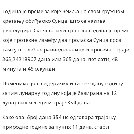
Година је време за које Земља на свом кружном
кретању обиђе око Сунца, што се назива
револуција. Сунчева или тропска година је време
које протекне између два проласка Сунца кроз
тачку пролећне равнодневнице и просечно траје
365,24218967 дана или 365 дана, пет сати, 48
минута и 46 секунди.
Поменимо још сидеричку или звездану годину,
затим лунарну годину која је базирана на 12
лунарних месеци и траје 354 дана.
Kако овај број дана 354 не одговара трајању
природне године за пуних 11 дана, стари