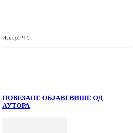
Извор: РТС
Facebook
X
ReddIt
Email
Pri
ПОВЕЗАНЕ ОБЈАВЕ
ВИШЕ ОД
АУТОРА