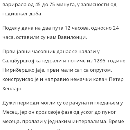
варирала од 45 до 75 минута, у зависности од
годишњег доба.
Поделу дана на два пута 12 часова, односно 24
часа, оставили су нам Вавилонци.
Први јавни часовник данас се налази у
Салцбуршкој катедрали и потиче из 1286. године.
Нирнбершко јаје, први мали сат са опругом,
конструисао је и направио немачки ковач Петер
Хенлајн.
Дужи периоди могли су се рачунати гледањем у
Месец, јер он кроз своје фазе од уског до пуног
месеца, пролази у једнаким интервалима. Време