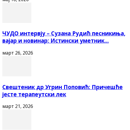
ЧУДО интервју – Сузана Рудић песникиња,
вајар и новинар: Истински уметник...
март 26, 2026
Свештеник др Угрин Поповић: Причешће
јесте терапеутски лек
март 21, 2026