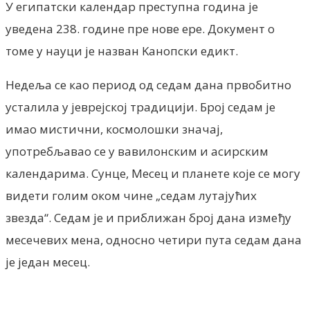
У египатски календар преступна година је
уведена 238. године пре нове ере. Документ о
томе у науци је назван Kанопски едикт.
Недеља се као период од седам дана првобитно
усталила у јеврејској традицији. Број седам је
имао мистични, космолошки значај,
употребљавао се у вавилонским и асирским
календарима. Сунце, Месец и планете које се могу
видети голим оком чине „седам лутајућих
звезда“. Седам је и приближан број дана између
месечевих мена, односно четири пута седам дана
је један месец.