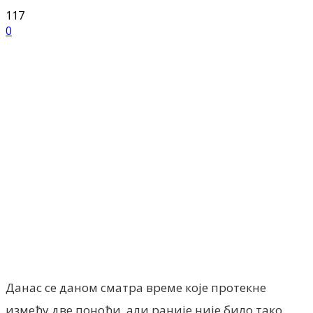
117
0
Facebook
X
ReddIt
Email
Pri
Данас се даном сматра време које протекне
између две поноћи, али раније није било тако