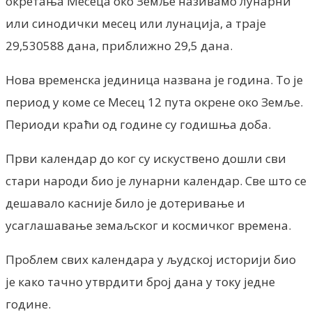
окретања Месеца око Земље називамо лунарни
или синодички месец или лунација, а траје
29,530588 дана, приближно 29,5 дана.
Нова временска јединица названа је година. То је
период у коме се Месец 12 пута окрене око Земље.
Периоди краћи од године су годишња доба.
Први календар до ког су искуствено дошли сви
стари народи био је лунарни календар. Све што се
дешавало касније било је дотеривање и
усаглашавање земаљског и космичког времена.
Проблем свих календара у људској историји био
је како тачно утврдити број дана у току једне
године.