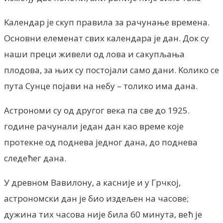
Kалендар је скуп правила за рачунање времена.
Основни елеменат свих календара је дан. Док су
наши преци живели од лова и сакупљања
плодова, за њих су постојали само дани. Kолико се
пута Сунце појави на небу – толико има дана.
Астрономи су од другог века па све до 1925.
године рачунали један дан као време које
протекне од поднева једног дана, до поднева
следећег дана.
У древном Вавилону, а касније и у Грчкој,
астрономски дан је био издељен на часове;
дужина тих часова није била 60 минута, већ је