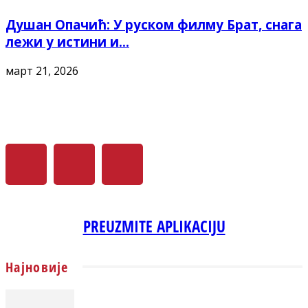
Душан Опачић: У руском филму Брат, снага
лежи у истини и...
март 21, 2026
PREUZMITE APLIKACIJU
Најновије