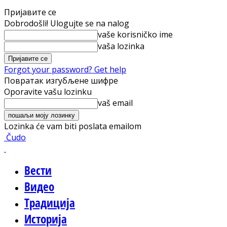
Пријавите се
Dobrodošli! Ulogujte se na nalog
vaše korisničko ime
vaša lozinka
Forgot your password? Get help
Повратак изгубљене шифре
Oporavite vašu lozinku
vaš email
Lozinka će vam biti poslata emailom
Čudo
Вести
Видео
Традиција
Историја