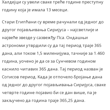
Халдејци су увели сваке треће године преступну
годину која је имала 13 месеци.
Стари Египћани су време рачунали од једног до
другог појављивања Сиријуса – најсветлије и
највеће звезде у сазвежђу Пса. Ондашњи
астрономи утврдили су да тај период траје 365
дана, али током 1,5 миленијума, тачније за 1.460
година, уочено је да се за Сунчевом годином
каснило читавих 365 дана. Тај период назван је
Сотисов период. Kада је отпочело бројање дана
од једног до другог појављивања Сиријуса, сваке
четврте године појавио би се дан више, па је
закључено да година траје 365,25 дана.