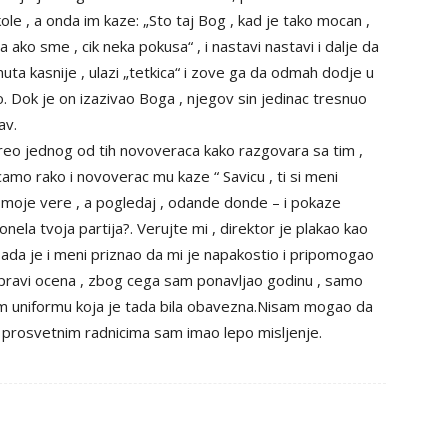
 skole , a onda im kaze: „Sto taj Bog , kad je tako mocan ,
 ako sme , cik neka pokusa“ , i nastavi nastavi i dalje da
uta kasnije , ulazi „tetkica“ i zove ga da odmah dodje u
o. Dok je on izazivao Boga , njegov sin jedinac tresnuo
av.
eo jednog od tih novoveraca kako razgovara sa tim ,
amo rako i novoverac mu kaze “ Savicu , ti si meni
oje vere , a pogledaj , odande donde – i pokaze
onela tvoja partija?. Verujte mi , direktor je plakao kao
Tada je i meni priznao da mi je napakostio i pripomogao
ravi ocena , zbog cega sam ponavljao godinu , samo
m uniformu koja je tada bila obavezna.Nisam mogao da
 prosvetnim radnicima sam imao lepo misljenje.