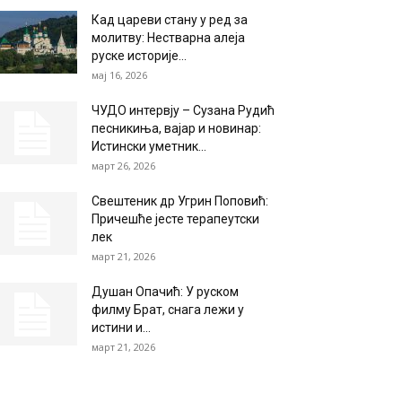
Кад цареви стану у ред за
молитву: Нестварна алеја
руске историје...
мај 16, 2026
ЧУДО интервју – Сузана Рудић
песникиња, вајар и новинар:
Истински уметник...
март 26, 2026
Свештеник др Угрин Поповић:
Причешће јесте терапеутски
лек
март 21, 2026
Душан Опачић: У руском
филму Брат, снага лежи у
истини и...
март 21, 2026