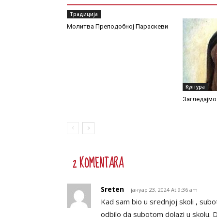
Традиција
Молитва Преподобној Параскеви
Култура
Загледајмо 
2 KOMENTARA
Sreten
јануар 23, 2024 At 9:36 am
Kad sam bio u srednjoj skoli , subo
odbilo da subotom dolazi u skolu. 