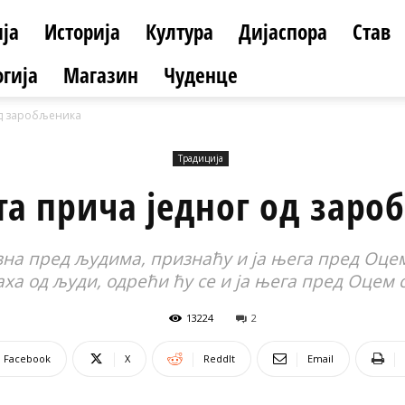
ја
Историја
Култура
Дијаспора
Став
гија
Магазин
Чуденце
од заробљеника
Традиција
та прича једног од заро
изна пред људима, признаћу и ја њега пред Оцем
аха од људи, одрећи ћу се и ја њега пред Оцем с
13224
2
Facebook
X
ReddIt
Email