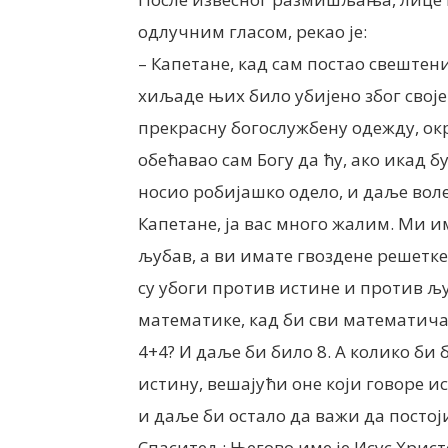
одлучним гласом, рекао је:
– Капетане, кад сам постао свештеник
хиљаде њих било убијено због своје 
прекрасну богослужбену одежду, о
обећавао сам Богу да ћу, ако икад 
носио робијашко одело, и даље вол
Капетане, ја вас много жалим. Ми 
љубав, а ви имате гвоздене решетк
су убоги против истине и против љу
математике, кад би сви математич
4+4? И даље би било 8. А колико би
истину, вешајући оне који говоре 
и даље би остало да важи да постоји
Спаситељ; Његово име је Исус Хрис