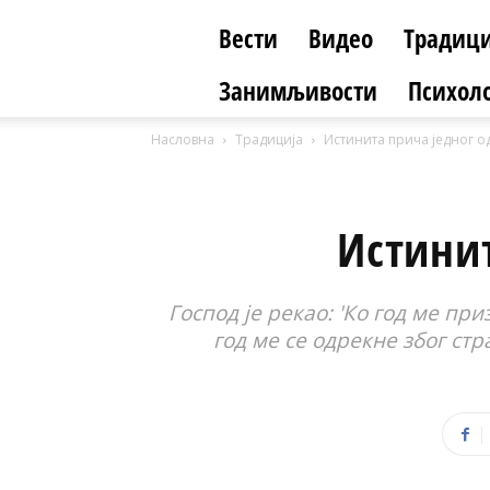
Вести
Видео
Традици
Занимљивости
Психоло
Насловна
Традиција
Истинита прича једног 
Истини
Господ је рекао: 'Ко год ме пр
год ме се одрекне због стр