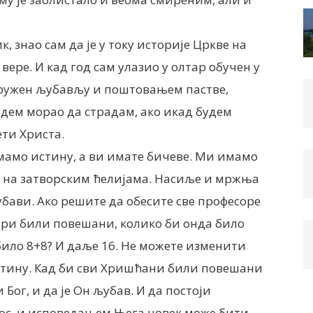
, знао сам да је у току историје Цркве на
вере. И кад год сам улазио у олтар обучен у
кружен љубављу и поштовањем пастве,
будем морао да страдам, ако икад будем
ети Христа.
имамо истину, а ви имате бичеве. Ми имамо
е на затворским ћелијама. Насиље и мржња
бави. Ако решите да обесите све професоре
ари били повешани, колико би онда било
 било 8+8? И даље 16. Не можете изменити
истину. Кад би сви Хришћани били повешани
 Бог, и да је Он љубав. И да постоји
тос, и исповедањем Њега човек може бити