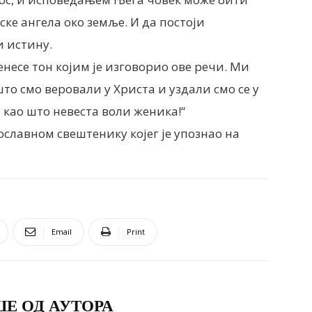
јске ангела око земље. И да постоји
и истину.
енесе тон којим је изговорио ове речи. Ми
о смо веровали у Христа и уздали смо се у
а као што невеста воли женика!“
лавном свештенику којег је упознао на
Email
Print
Е ОД АУТОРА