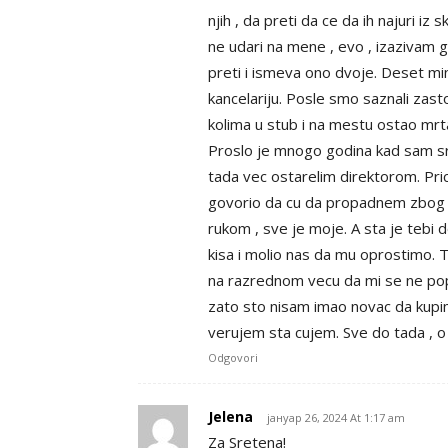
njih , da preti da ce da ih najuri iz
ne udari na mene , evo , izazivam ga
preti i ismeva ono dvoje. Deset min
kancelariju. Posle smo saznali zast
kolima u stub i na mestu ostao mrt
Proslo je mnogo godina kad sam sr
tada vec ostarelim direktorom. Pric
govorio da cu da propadnem zbog m
rukom , sve je moje. A sta je tebi d
kisa i molio nas da mu oprostimo. 
na razrednom vecu da mi se ne pop
zato sto nisam imao novac da kupi
verujem sta cujem. Sve do tada , o
Odgovori
Jelena
јануар 26, 2024 At 1:17 am
Za Sretena!