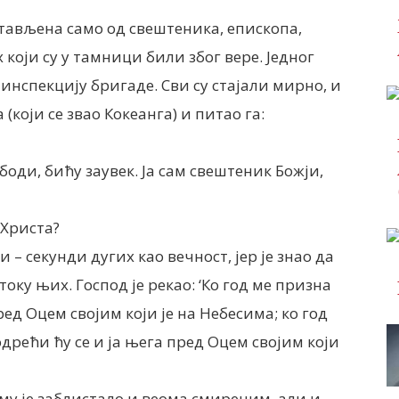
стављена само од свештеника, епископа,
 који су у тамници били због вере. Једног
инспекцију бригаде. Сви су стајали мирно, и
(који се звао Кокеанга) и питао га:
боди, бићу заувек. Ја сам свештеник Божји,
 Христа?
 – секунди дугих као вечност, јер је знао да
току њих. Господ је рекао: ‘Ко год ме призна
ед Оцем својим који је на Небесима; ко год
одрећи ћу се и ја њега пред Оцем својим који
у је заблистало и веома смиреним, али и