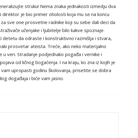
 generalizujte struku! Nema znaka jednakosti izmedju dva
ki direktor je bio primer oholosti koja mu se na koncu
 za sve one prosvetne radnike koji su sebe dali deci da
traživače učenjake i ljubitelje bilo kakve spoznaje.
detetu da odraste i konstruktivno razmišlja i stvara,
svaki prosvetar ateista. Treće, ako neko materijalno
je u veri. Stradanje podjednako pogađa i vernike i
pojava od ličnog bogaćenja. I na kraju, ko zna iz kojih je
 vam upropasti godinu školovanja, prisetite se dobra
ilog događaja i biće vam jasno.