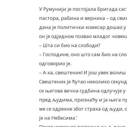
У Румунији је постојала бригада са
пастора, рабина и верника – од свих
дана је политички комесар дошао у 
он је одједном позвао младог човека 
– Шта си био на слободи?
– Господине, оно што сам био на сло
одговорио је.
– А-ха, свештеник! И још увек волиш
Свештеник је ћутао неколико секунди
се његова вечна судбина одлучује у 
пред људима, признаћу и ја њега пр
ме се одрекне због страха од људи, 
је на Небесима.’
После извесног размишљања, лице м