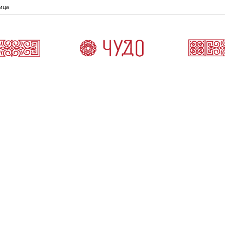
ица
Čudo