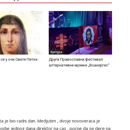
Култура
се у очи Свете Петке
Други Православни фестивал
алтернативне музике „Воанергес“
ta je bio radni dan. Medjutim , dvoje novoveraca je
Dodje jednog dana direktor na cas , pocne da se dere na