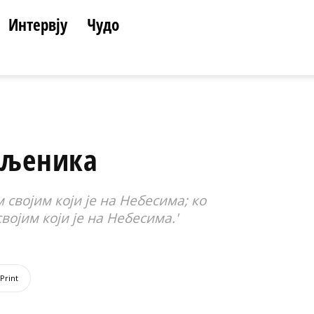
Интервју
Чудо
бљеника
 својим који је на Небесима; ко
војим који је на Небесима.'
Print