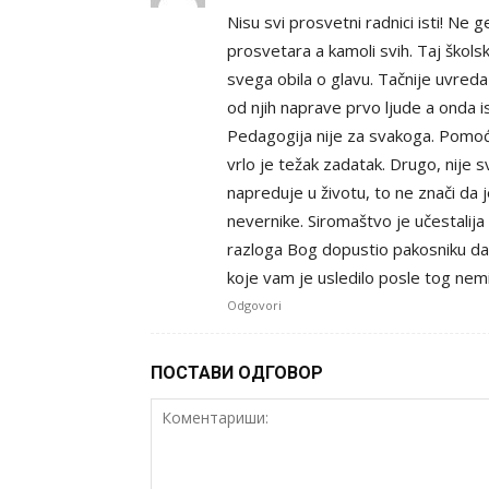
Nisu svi prosvetni radnici isti! Ne
prosvetara a kamoli svih. Taj škols
svega obila o glavu. Tačnije uvreda
od njih naprave prvo ljude a onda is
Pedagogija nije za svakoga. Pomoći 
vrlo je težak zadatak. Drugo, nije 
napreduje u životu, to ne znači da 
nevernike. Siromaštvo je učestalija 
razloga Bog dopustio pakosniku da
koje vam je usledilo posle tog nem
Odgovori
ПОСТАВИ ОДГОВОР