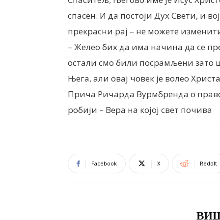
спасен. И да постоји Дух Свети, и во
прекрасни рај – не можете изменит
– Желео бих да има начина да се пр
остали смо били посрамљени зато шт
Њега, али овај човек је волео Христ
Прича Ричарда Вурмбренда о правос
робији – Вера на којој свет почива
Facebook
X
ReddIt
ПОВЕЗАНЕ ОБЈАВЕ
ВИШ