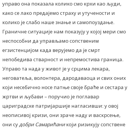
управо она показала колико смо крхи као људи,
како се лако предајемо страху и утучености и
колико је слабо наше знање и самопоуздање.
Граничне ситуације нам показују у којој мери смо
неспособни да управљамо сопственим
егзистенцијом када верујемо да је смрт
непобедива стварност и непремостива граница.
Управо та нада у живот је у срцима лекара,
неговатеља, волонтера, дародаваоца и свих оних
кoји несебично носе патње своје браће и сестара у
жртви и љубави – поручио је поглавар
цариградске патријаршије нагласивши: у овој
неописивој кризи, они зраче наду и васкрсење,
они су
добри Самарићани
који ризикују сопствене