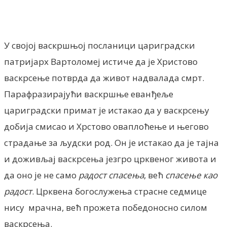
Facebook
X
ReddIt
Email
Pri
У својој васкршњој посланици цариградски
патријаpх Вартоломеј истиче да је Христово
васкрсење потврда да живот надвалада смрт.
Парафразирајући васкршње еванђеље
цариградски примат је истакао да у васкрсењу
добија смисао и Хрстово оваплоћење и његово
страдање за људски род. Он је истакао да је тајна
и доживљај васкрсења језгро црквеног живота и
да оно је не само
радост спасења
, већ
спасење као
радост
. Црквена богослужења страсне седмице
нису мрачна, већ прожета победоносно силом
васкрсења.