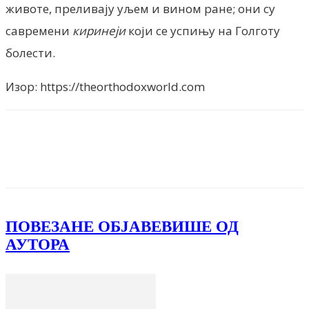
животе, преливају уљем и вином ране; они су
савремени
киринеји
који се успињу на Голготу
болести.
Изор: https://theorthodoxworld.com
Facebook
X
ReddIt
Email
Pri
ПОВЕЗАНЕ ОБЈАВЕ
ВИШЕ ОД
АУТОРА