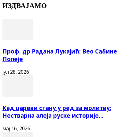
ИЗДВАЈАМО
Проф. др Радана Лукајић: Вео Сабине
Попеје
јул 28, 2026
Кад цареви стану у ред за молитву:
Нестварна алеја руске историје...
мај 16, 2026