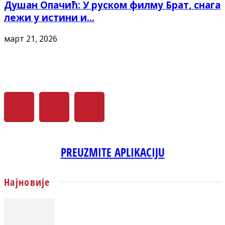
Душан Опачић: У руском филму Брат, снага
лежи у истини и...
март 21, 2026
PREUZMITE APLIKACIJU
Најновије