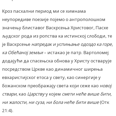
Кроз пасхални период ми се химнама
неупоредиве поезије појемо о антрополошком
значењу блиставог Васкрсења Христовог, Пасхе
људског рода из ропства ка истинској слободи, те
је Васкрсење
напредак и успињање одоздо ка горе,
ка Обећаној земљи
– истакао је патр. Вартоломеј
додајући да спасењска обнова у Христу остварује
посредством Цркве као динамичног ширења
евхаристијског етоса у свету, као синергије у
божанском преображају света који сеже као
новој
ствари
, као
Царству
у којем
смети неће више бити,
ни жалости, ни суза, ни бола неће бити више
(Отк
21:4).