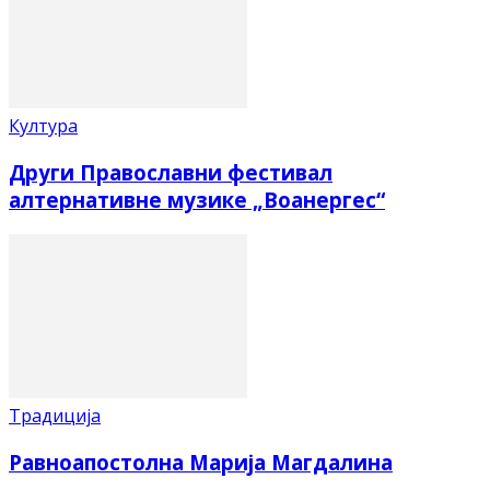
Култура
Други Православни фестивал
алтернативне музике „Воанергес“
Традиција
Равноапостолна Марија Магдалина