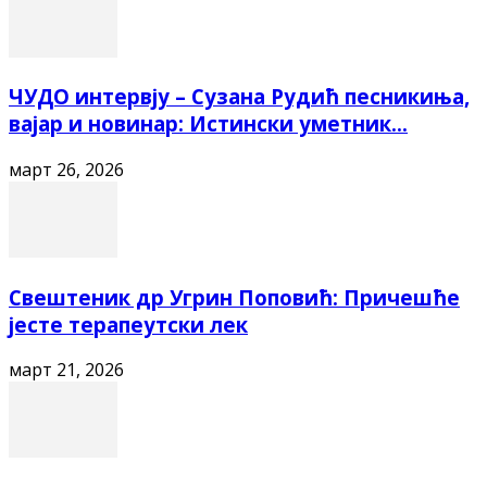
ЧУДО интервју – Сузана Рудић песникиња,
вајар и новинар: Истински уметник...
март 26, 2026
Свештеник др Угрин Поповић: Причешће
јесте терапеутски лек
март 21, 2026