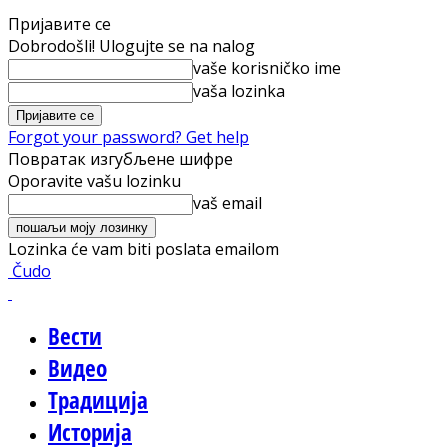
Пријавите се
Dobrodošli! Ulogujte se na nalog
vaše korisničko ime
vaša lozinka
Forgot your password? Get help
Повратак изгубљене шифре
Oporavite vašu lozinku
vaš email
Lozinka će vam biti poslata emailom
Čudo
Вести
Видео
Традиција
Историја