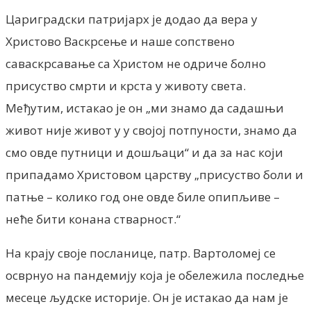
Цариградски патријарх је додао да вера у
Христово Васкрсење и наше сопствено
саваскрсавање са Христом не одриче болно
присуство смрти и крста у животу света.
Међутим, истакао је он „ми знамо да садашњи
живот није живот у у својој потпуности, знамо да
смо овде путници и дошљаци“ и да за нас који
припадамо Христовом царству „присуство боли и
патње – колико год оне овде биле опипљиве –
неће бити конана стварност.“
На крају своје посланице, патр. Вартоломеј се
осврнуо на пандемију која је обележила последње
месеце људске историје. Он је истакао да нам је