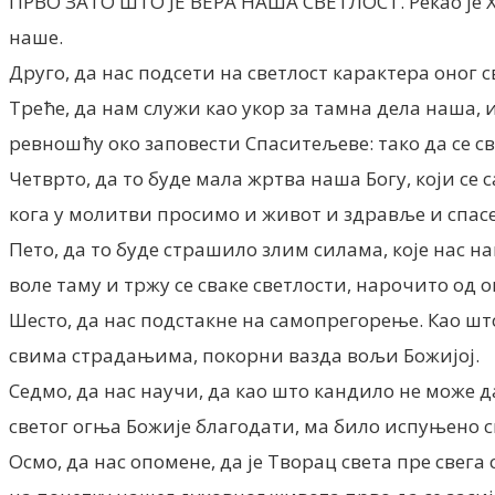
ПРВО ЗАТО ШТО ЈЕ ВЕРА НАША СВЕТЛОСТ. Рекао је Хр
наше.
Друго, да нас подсети на светлост карактера оног 
Треће, да нам служи као укор за тамна дела наша, и
ревношћу око заповести Спаситељеве: тако да се с
Четврто, да то буде мала жртва наша Богу, који се
кога у молитви просимо и живот и здравље и спас
Пето, да то буде страшило злим силама, које нас н
воле таму и тржу се сваке светлости, нарочито од 
Шесто, да нас подстакне на самопрегорење. Као шт
свима страдањима, покорни вазда вољи Божијој.
Седмо, да нас научи, да као што кандило не може д
светог огња Божије благодати, ма било испуњено св
Осмо, да нас опомене, да је Творац света пре свега с