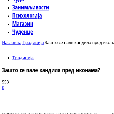
Занимљивости
Психологија
Магазин
Чуденце
Насловна
Традиција
Зашто се пале кандила пред икон
Традиција
Зашто се пале кандила пред иконама?
553
0
Facebook
X
ReddIt
Email
Pri