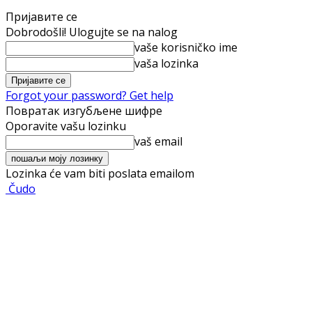
Пријавите се
Dobrodošli! Ulogujte se na nalog
vaše korisničko ime
vaša lozinka
Forgot your password? Get help
Повратак изгубљене шифре
Oporavite vašu lozinku
vaš email
Lozinka će vam biti poslata emailom
Čudo