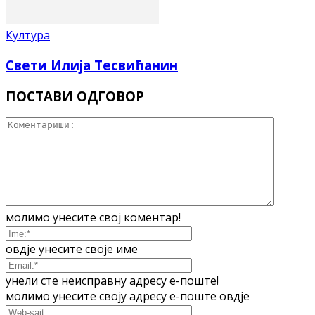
Култура
Свети Илија Тесвићанин
ПОСТАВИ ОДГОВОР
молимо унесите свој коментар!
овдје унесите своје име
унели сте неисправну адресу е-поште!
молимо унесите своју адресу е-поште овдје