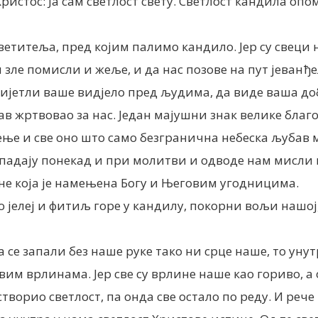
истос: Ја сам светлост свету. Светлост кандила опо
светитеља, пред којим палимо кандило. Јер су свеци 
 зле помисли и жеље, и да нас позове на пут јеванђе
вијетли ваше видјело пред људима, да виде ваша доб
 сав жртвовао за нас. Један мајушни знак велике бл
ење и све оно што само безгранична небеска љубав 
ападају понекад и при молитви и одводе нам мисли н
оне која је намењена Богу и Његовим угодницима.
о јелеј и фитиљ горе у кандилу, покорни вољи нашо
а се запали без наше руке тако ни срце наше, то ун
им врлинама. Јер све су врлине наше као гориво, а о
творио светлост, па онда све остало по реду. И рече 