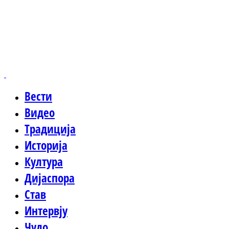
Вести
Видео
Традиција
Историја
Култура
Дијаспора
Став
Интервју
Чудо