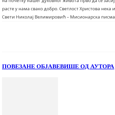
на почетку нашег духовног живота прво да се засиј
расте у нама свако добро. Светлост Христова нека и
Свети Николај Велимировић – Мисионарска писма 
Facebook
X
ReddIt
Email
Pri
ПОВЕЗАНЕ ОБЈАВЕ
ВИШЕ ОД АУТОРА