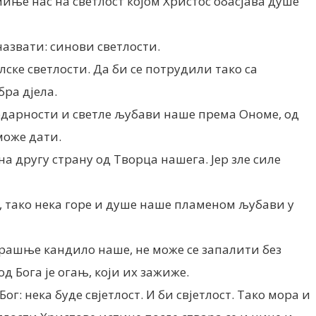
миње нас на светлост којом Христос обасјава душе
назвати: синови светлости.
лске светлости. Да би се потрудили тако са
ра дјела.
агодарности и светле љубави наше према Ономе, од
може дати.
а другу страну од Творца нашега. Јер зле силе
ј, тако нека горе и душе наше пламеном љубави у
утрашње кандило наше, не може се запалити без
д Бога је огањ, који их зажиже.
Бог: нека буде свјетлост. И би свјетлост. Тако мора и