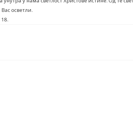
а унутра у нама светлост Христове истине. Од те све
 Вас осветли.
18.
nt