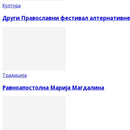
Култура
Други Православни фестивал алтернативне
Традиција
Равноапостолна Марија Магдалина