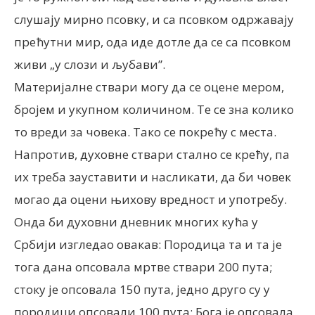
слушају мирно псовку, и са псовком одржавају
прећутни мир, ода иде дотле да се са псовком
живи „у слози и љубави”.
Материјалне ствари могу да се оцене мером,
бројем и укупном количином. Те се зна колико
то вреди за човека. Тако се покрећу с места.
Напротив, духовне ствари стално се крећу, па
их треба зауставити и насликати, да би човек
могао да оцени њихову вредност и употребу.
Онда би духовни дневник многих кућа у
Србији изгледао овакав: Породица та и та је
тога дана опсовала мртве ствари 200 пута;
стоку је опсовала 150 пута, једно друго су у
породици опсовали 100 пута; Бога је опсовала