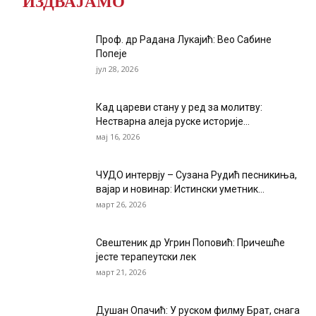
ИЗДВАЈАМО
Проф. др Радана Лукајић: Вео Сабине
Попеје
јул 28, 2026
Кад цареви стану у ред за молитву:
Нестварна алеја руске историје...
мај 16, 2026
ЧУДО интервју – Сузана Рудић песникиња,
вајар и новинар: Истински уметник...
март 26, 2026
Свештеник др Угрин Поповић: Причешће
јесте терапеутски лек
март 21, 2026
Душан Опачић: У руском филму Брат, снага