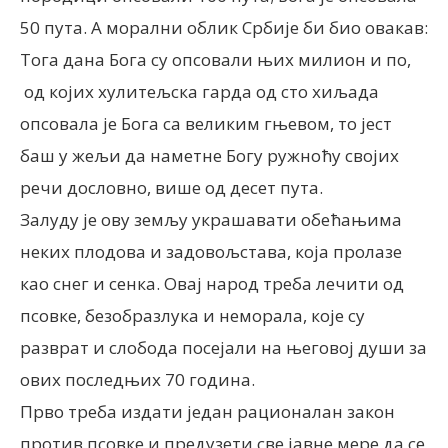
50 пута. А морални облик Србије би био овакав:
Тога дана Бога су опсовали њих милион и по,
од којих хулитељска гарда од сто хиљада
опсовала је Бога са великим гњевом, то јест
баш у жељи да наметне Богу ружноћу својих
речи дословно, више од десет пута.
Залуду је ову земљу украшавати обећањима
неких плодова и задовољстава, која пролазе
као снег и сенка. Овај народ треба лечити од
псовке, безобразлука и неморала, које су
разврат и слобода посејали на његовој души за
ових последњих 70 година.
Прво треба издати један рационалан закон
против псовке и предузети све јавне мере да се