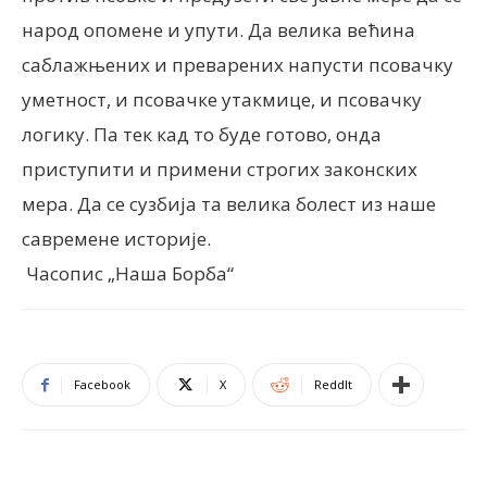
народ опомене и упути. Да велика већина
саблажњених и преварених напусти псовачку
уметност, и псовачке утакмице, и псовачку
логику. Па тек кад то буде готово, онда
приступити и примени строгих законских
мера. Да се сузбија та велика болест из наше
савремене историје.
Часопис „Наша Борба“
Facebook
X
ReddIt