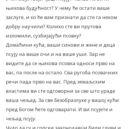
њихова будућност? У чему ће остати ваше
заслуге, и ко ће вам признати да сте га неком
добру научили? Колико сте ви прутова
изломили, сузбијајући псовку?
Домаћини кућа, ваши синови и жене и деца
псују на ваше очи и на ваше уши. Зар не
видите да се њихова псовка односи прво на
вас, па после на остало. Сва ругоба псовачких
речи пада прво на вас. Пред земаљским
властима ви сте одговорни за све што ураде
ваша чељад. За све безобразлуке у вашој кући
пред Богом ћете одговарати. И ви псујете и
чељад псују.
Чудо да су и српски законодавци били глуви и