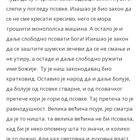
слепи у погледу псовке. Изашао је био закон да
се не сме кресати кресиво, него се мора
трошити монополска машина. А остало је и
даље слободно псовати Бога! Изишао је закон
да се заштите шумски зечеви да се не смање и
не утиру, а остаде и даље слободно ружити
име Божије. Ту је наш законодавац био
кратковид. Оставио је народ да и даље болује,
да болује од псовке стварне, и од псовачког
претече који је гори од псовке. Тај претеча то је
равнодушност. Велика већина псује, јер сматра
да је то ништа. та велика већина не би псовала,
кад би је неко опомену шта то значи, и колико
је то ружно. Али кад световна и духовна власт