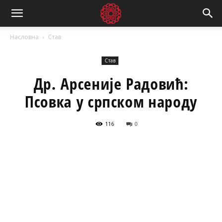
Насловна
Став
Став
Др. Арсеније Радовић:
Псовка у српском народу
116
0