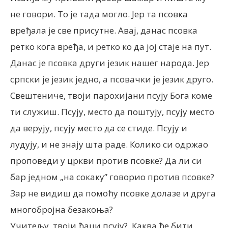
не говори. То је тада могло. Јер та псовка
вређала је све присутне. Авај, данас псовка
ретко кога вређа, и ретко ко да јој стаје на пут.
Данас је псовка други језик нашег народа. Јер
српски је језик једно, а псовачки је језик друго.
Свештениче, твоји парохијани псују Бога коме
ти служиш. Псују, место да поштују, псују место
да верују, псују место да се стиде. Псују и
лудују, и не знају шта раде. Колико си одржао
проповеди у цркви против псовке? Да ли си
бар једном „на сокаку” говорио против псовке?
Зар не видиш да помоћу псовке долазе и друга
многобројна безакоња?
Учитељу, твоји ђаци псују? Каква ће бити