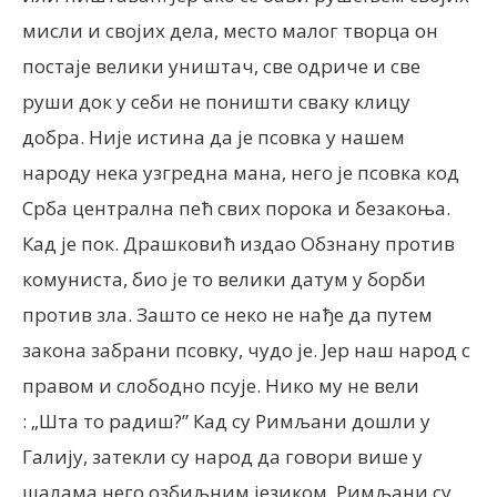
мисли и својих дела, место малог творца он
постаје велики уништач, све одриче и све
руши док у себи не поништи сваку клицу
добра. Није истина да је псовка у нашем
народу нека узгредна мана, него је псовка код
Срба централна пећ свих порока и безакоња.
Кад је пок. Драшковић издао Обзнану против
комуниста, био је то велики датум у борби
против зла. Зашто се неко не нађе да путем
закона забрани псовку, чудо је. Јер наш народ с
правом и слободно псује. Нико му не вели
: „Шта то радиш?” Кад су Римљани дошли у
Галију, затекли су народ да говори више у
шалама него озбиљним језиком. Римљани су