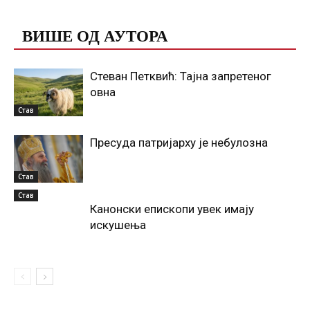
ПОВЕЗАНЕ ОБЈАВЕ
ВИШЕ ОД АУТОРА
Стеван Петквић: Тајна запретеног
овна
Став
Пресуда патријарху је небулозна
Став
Став
Канонски епископи увек имају
искушења