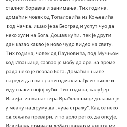
сталног боравка и занимања. Тих година,
домаћин човек од Топаловића из Коњевића
код Чачка, ишао је за Београд и успут чуо да
неко хули на Бога. Дошав кући, тек је други
дан казао какво је ново чудо видео на свету.
Тих година, човек од Пауновића, под Мучњом
код Ивањице, сазвао је мобу да оре. За време
рада неко је псовао Бога. Домаћин њиве
нареди да сви орачи одмах изађу из њиве и
иду сваки својој кући. Тих година, калуђер
Исаија из манастира Враћевшнице долазио је
у меану на друму да „чува стражу”. Кад се неко
од сељака превари, и то врло ретко, да опсује,
Исаија му привали добар шамар и ништа му