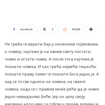
Facebook
X
ReddIt
Не треба се варати бар у начелним појмовима
о човеку; најтеже је на овоме свету постати
човек и остати човек. А после тога најтеже је
познати човека. И као трећа највећа тешкоћа:
познати праву памет и познати Бога једно је. А
кад се то све односи на човека, на сваког
човека, онда се с правом може рећи да је човек
једно невидљиво биће. Јер он целу своју
имовину носи увек са собом у својим делима и