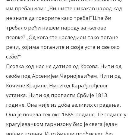
им пребацили : „Ви нисте никакав народ кад
не знате да говорите како треба!” Шта би
требало рећи нашем народу за његове
псовке? „Од кога сте наследили тако погане
речи, којима поганите и своја уста и све око
себе?”
Псовка код нас не датира од Косова. Нити од
сеобе под Арсенијем Чарнојевићем. Нити од
Кочине Крајине. Нити од Карађорђевог
устанка. Нити од пропасти Србије 1813.
године. Она није из доба великих страдања.
Она је почела тек око 1885. године. Те године у
крагујевачком гарнизону био је свега један
војник псовач. И то бивши пробисвет, без