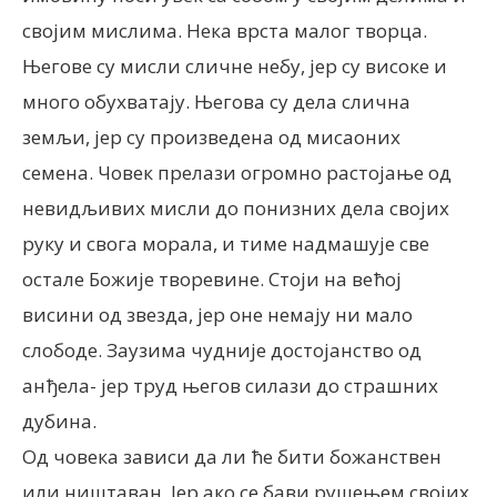
својим мислима. Нека врста малог творца.
Његове су мисли сличне небу, јер су високе и
много обухватају. Његова су дела слична
земљи, јер су произведена од мисаоних
семена. Човек прелази огромно растојање од
невидљивих мисли до понизних дела својих
руку и свога морала, и тиме надмашује све
остале Божије творевине. Стоји на већој
висини од звезда, јер оне немају ни мало
слободе. Заузима чудније достојанство од
анђела- јер труд његов силази до страшних
дубина.
Од човека зависи да ли ће бити божанствен
или ништаван. Јер ако се бави рушењем својих