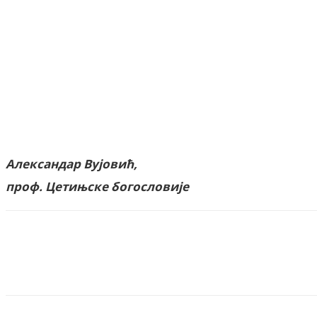
Александар Вујовић,
проф. Цетињске богословије
Facebook
X
ReddIt
Email
Pri