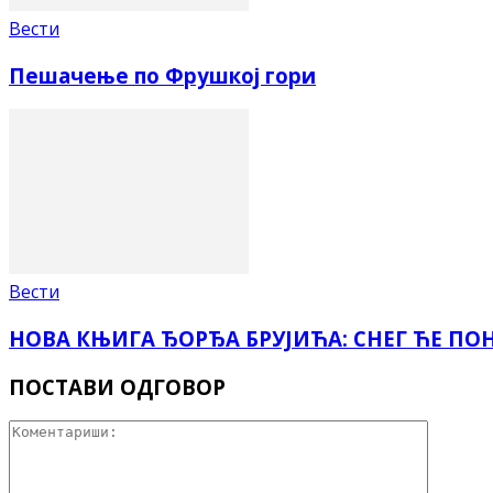
Вести
Пешачење по Фрушкој гори
Вести
НОВА КЊИГА ЂОРЂА БРУЈИЋА: СНЕГ ЋЕ ПО
ПОСТАВИ ОДГОВОР