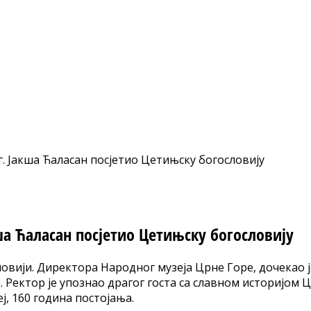
. Јакша Ћаласан посјетио Цетињску богословију
ша Ћаласан посјетио Цетињску богословију
ловији. Директора Народног музеја Црне Горе, дочекао ј
Ректор је упознао драгог госта са славном историјом Ц
ј, 160 година постојања.