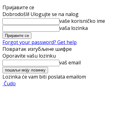
Пријавите се
Dobrodošli! Ulogujte se na nalog
vaše korisničko ime
vaša lozinka
Forgot your password? Get help
Повратак изгубљене шифре
Oporavite vašu lozinku
vaš email
Lozinka će vam biti poslata emailom
Čudo