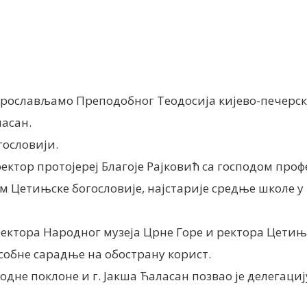
nt
а прослављамо Преподобног Теодосија кијево-печерск
ласан.
гословији.
ректор протојереј Благоје Рајковић са господом про
ом Цетињске богословије, најстарије средње школе 
ктора Народног музеја Црне Горе и ректора Цетињск
обне сарадње на обострану корист.
дне поклоне и г. Јакша Ћаласан позвао је делегаци