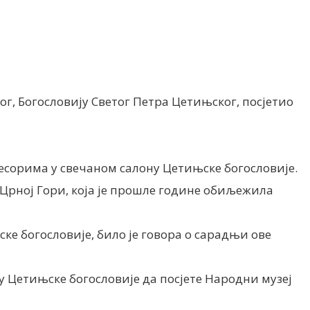
ог, Богословију Светог Петра Цетињског, посјетио
фесорима у свечаном салону Цетињске богословије.
у Црној Гори, која је прошле године обиљежила
е богословије, било је говора о сарадњи ове
ју Цетињске богословије да посјете Народни музеј