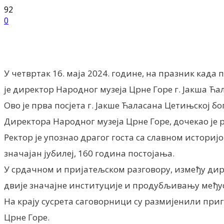
92
0
Facebook
X
ReddIt
Email
Pri
У четвртак 16. маја 2024. године, на празник кад
је директор Народног музеја Црне Горе г. Јакша Ћа
Ово је прва посјета г. Јакше Ћаласана Цетињској бо
Директора Народног музеја Црне Горе, дочекао је 
Ректор је упознао драгог госта са славном историј
значајан јубилеј, 160 година постојања.
У срдачном и пријатељском разговору, између дире
двије значајне институције и продубљивању међус
На крају сусрета саговорници су размијенили приго
Црне Горе.