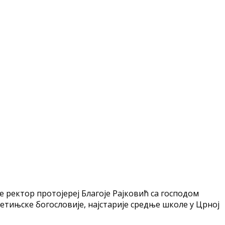
е ректор протојереј Благоје Рајковић са господом
етињске богословије, најстарије средње школе у Црној