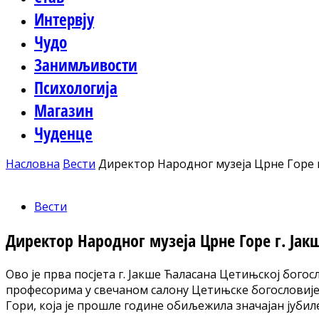
Интервју
Чудо
Занимљивости
Психологија
Магазин
Чуденце
Насловна
Вести
Директор Народног музеја Црне Горе г
Вести
Директор Народног музеја Црне Горе г. Јак
Ово је прва посјета г. Јакше Ћаласана Цетињској богос
професорима у свечаном салону Цетињске богословије. 
Гори, која је прошле године обиљежила значајан јубиле