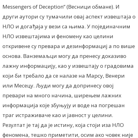
Messengers of Deception“ (Весници обмане). И
други аутори су тумачили овај аспект извештаја о
НЛО и догађаја у вези са њима. У појединачним
НЛО извештајима и феномену као целини
откривене су превара и дезинформациј а по више
основа. Ванземаљци могу да пренесу доказиво
лажну информацију, као у извештају о градовима
који би требало да се налазе на Марсу, Венери
или Месецу. Људи могу да допринесу овој
превари на много начина, ширењем лажних
информација које збуњују и воде на погрешан
траг истраживаче као и јавност у целини.
Резултат је тај да је истину, која стоји иза НЛО
феномена, тешко приметити, осим ако човек није