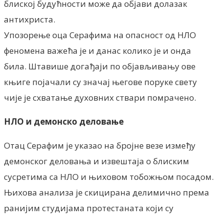
блиској будућности може да објави долазак
антихриста.
Упозорење оца Серафима на опасност од НЛО
феномена важећа је и данас колико је и онда
била. Штавише догађаји по објављивању ове
књиге појачали су значај његове поруке свету
чије је схватање духовних ствари помрачено.
НЛО и демонско деловање
Отац Серафим је указао на бројне везе између
демонског деловања и извештаја о блиским
сусретима са НЛО и њиховом тобожњом посадом.
Њихова анализа је скицирана делимично према
ранијим студијама протестаната који су