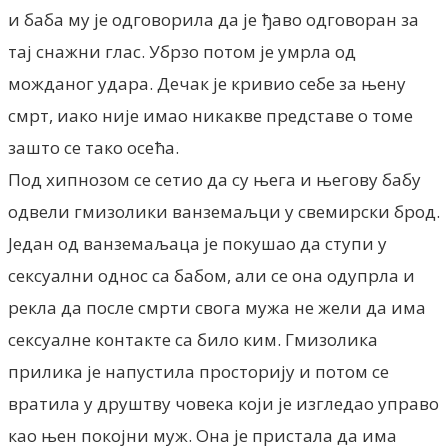
и баба му је одговорила да је ђаво одговоран за
тај снажни глас. Убрзо потом је умрла од
можданог удара. Дечак је кривио себе за њену
смрт, иако није имао никакве представе о томе
зашто се тако осећа.
Под хипнозом се сетио да су њега и његову бабу
одвели гмизолики ванземаљци у свемирски брод.
Један од ванземаљаца је покушао да ступи у
сексуални однос са бабом, али се она одупрла и
рекла да после смрти свога мужа не жели да има
сексуалне контакте са било ким. Гмизолика
прилика је напустила просторију и потом се
вратила у друштву човека који је изгледао управо
као њен покојни муж. Она је пристала да има