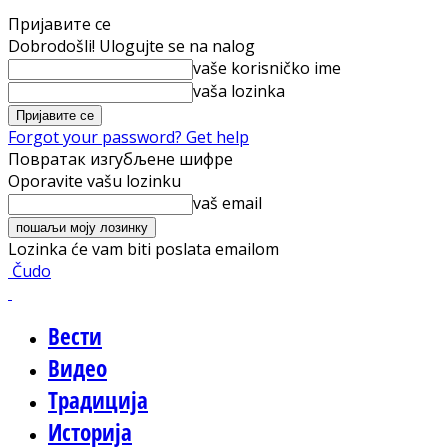
Пријавите се
Dobrodošli! Ulogujte se na nalog
vaše korisničko ime
vaša lozinka
Forgot your password? Get help
Повратак изгубљене шифре
Oporavite vašu lozinku
vaš email
Lozinka će vam biti poslata emailom
Čudo
Вести
Видео
Традиција
Историја