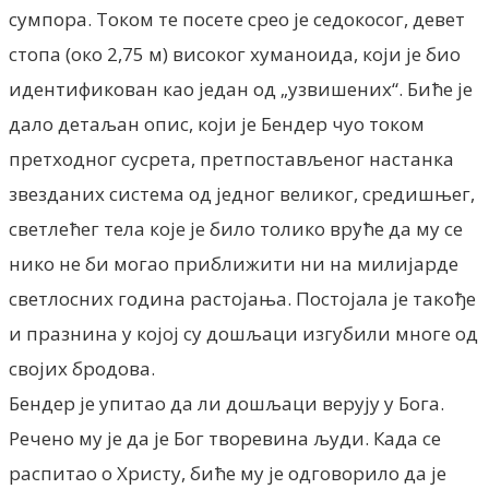
сумпора. Током те посете срео је седокосог, девет
стопа (око 2,75 м) високог хуманоида, који је био
идентификован као један од „узвишених“. Биће је
дало детаљан опис, који је Бендер чуо током
претходног сусрета, претпостављеног настанка
звезданих система од једног великог, средишњег,
светлећег тела које је било толико вруће да му се
нико не би могао приближити ни на милијарде
светлосних година растојања. Постојала је такође
и празнина у којој су дошљаци изгубили многе од
својих бродова.
Бендер је упитао да ли дошљаци верују у Бога.
Речено му је да је Бог творевина људи. Када се
распитао о Христу, биће му је одговорило да је