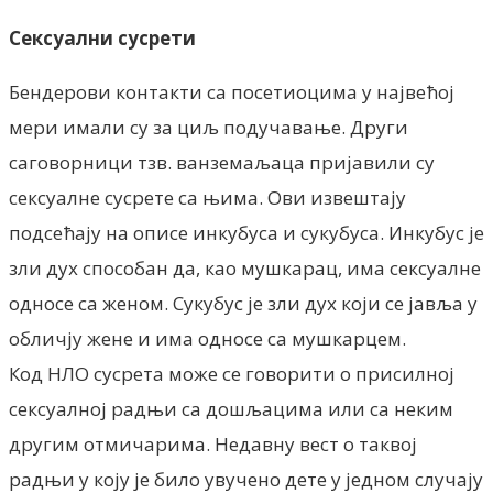
Сексуални сусрети
Бендерови контакти са посетиоцима у највећој
мери имали су за циљ подучавање. Други
саговорници тзв. ванземаљаца пријавили су
сексуалне сусрете са њима. Ови извештају
подсећају на описе инкубуса и сукубуса. Инкубус је
зли дух способан да, као мушкарац, има сексуалне
односе са женом. Сукубус је зли дух који се јавља у
обличју жене и има односе са мушкарцем.
Код НЛО сусрета може се говорити о присилној
сексуалној радњи са дошљацима или са неким
другим отмичарима. Недавну вест о таквој
радњи у коју је било увучено дете у једном случају