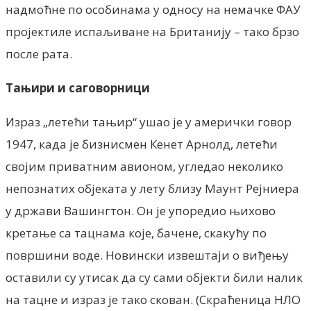
надмоћне по особинама у односу на немачке ФАУ
пројектиле испаљиване на Британију – тако брзо
после рата.
Тањири и саговорници
Израз „летећи тањир“ ушао је у амерички говор
1947, када је бизнисмен Кенет Арнолд, летећи
својим приватним авионом, угледао неколико
непознатих објеката у лету близу Маунт Рејниера
у држави Вашингтон. Он је упоредио њихово
кретање са тацнама које, бачене, скакућу по
површини воде. Новински извештаји о виђењу
оставили су утисак да су сами објекти били налик
на тацне и израз је тако скован. (Скраћеница НЛО