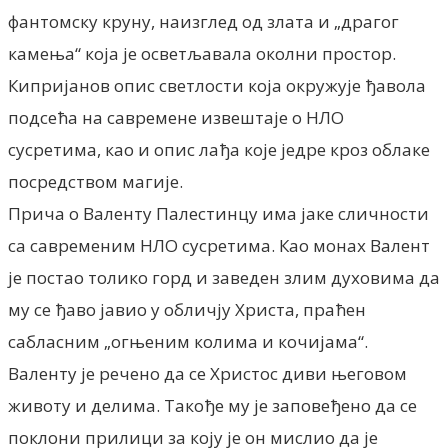
фантомску круну, наизглед од злата и „драгог
камења“ која је осветљавала околни простор.
Кипријанов опис светлости која окружује ђавола
подсећа на савремене извештаје о НЛО
сусретима, као и опис лађа које једре кроз облаке
посредством магије.
Прича о Валенту Палестинцу има јаке сличности
са савременим НЛО сусретима. Као монах Валент
је постао толико горд и заведен злим духовима да
му се ђаво јавио у обличју Христа, праћен
сабласним „огњеним колима и кочијама“.
Валенту је речено да се Христос диви његовом
животу и делима. Такође му је заповеђено да се
поклони прилици за коју је он мислио да је