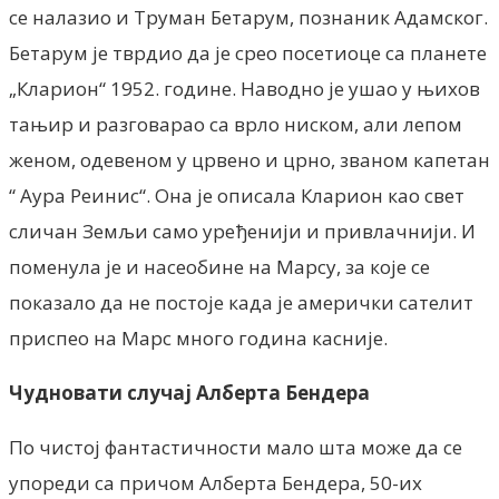
се налазио и Труман Бетарум, познаник Адамског.
Бетарум је тврдио да је срео посетиоце са планете
„Кларион“ 1952. године. Наводно је ушао у њихов
тањир и разговарао са врло ниском, али лепом
женом, одевеном у црвено и црно, званом капетан
“ Аура Реинис“. Она је описала Кларион као свет
сличан Земљи само уређенији и привлачнији. И
поменула је и насеобине на Марсу, за које се
показало да не постоје када је амерички сателит
приспео на Марс много година касније.
Чудновати случај Алберта Бендера
По чистој фантастичности мало шта може да се
упореди са причом Алберта Бендера, 50-их