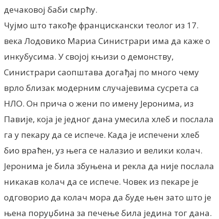
дечаковој баби смрћу.
Чујмо што такође францискански теолог из 17.
века Лодовико Мариа Синистрари има да каже о
инкубусима. У својој књизи о демонству,
Синистрари саопштава догађај по много чему
врло близак модерним случајевима сусрета са
НЛО. Он прича о жени по имену Јеронима, из
Павије, која је једног дана умесила хлеб и послала
га у пекару да се испече. Када је испечени хлеб
био враћен, уз њега се налазио и велики колач.
Јеронима је била збуњена и рекла да није послала
никакав колач да се испече. Човек из пекаре је
одговорио да колач мора да буде њен зато што је
њена поруџбина за печење била једина тог дана.