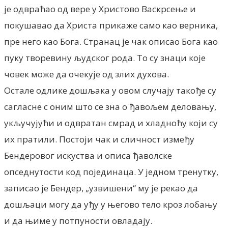
је одвраћао од вере у Христово Васкрсење и
покушавао да Христа прикаже само као верника,
пре него као Бога. Странац је чак описао Бога као
пуку творевину људског рода. То су знаци које
човек може да очекује од злих духова.
Остале одлике дошљака у овом случају такође су
сагласне с оним што се зна о ђавољем деловању,
укључујући и одвратан смрад и хладноћу који су
их пратили. Постоји чак и сличност између
Бендеровог искуства и описа ђаволске
опседнутости код појединаца. У једном тренутку,
записао је Бендер, „узвишени“ му је рекао да
дошљаци могу да уђу у његово тело кроз лобању
и да њиме у потпуности овладају.