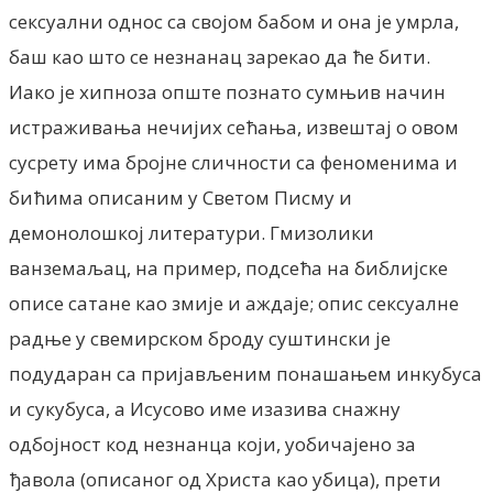
сексуални однос са својом бабом и она је умрла,
баш као што се незнанац зарекао да ће бити.
Иако је хипноза опште познато сумњив начин
истраживања нечијих сећања, извештај о овом
сусрету има бројне сличности са феноменима и
бићима описаним у Светом Писму и
демонолошкој литератури. Гмизолики
ванземаљац, на пример, подсећа на библијске
описе сатане као змије и аждаје; опис сексуалне
радње у свемирском броду суштински је
подударан са пријављеним понашањем инкубуса
и сукубуса, а Исусово име изазива снажну
одбојност код незнанца који, уобичајено за
ђавола (описаног од Христа као убица), прети