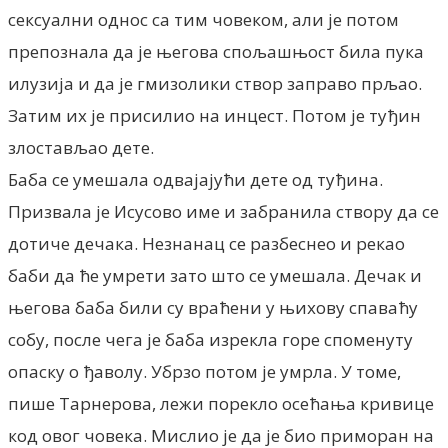
сексуални однос са тим човеком, али је потом
препознала да је његова спољашњост била пука
илузија и да је гмизолики створ заправо прљао.
Затим их је присилио на инцест. Потом је туђин
злостављао дете.
Баба се умешала одвајајући дете од туђина.
Призвала је Исусово име и забранила створу да се
дотиче дечака. Незнанац се разбеснео и рекао
баби да ће умрети зато што се умешала. Дечак и
његова баба били су враћени у њихову спаваћу
собу, после чега је баба изрекла горе споменуту
опаску о ђаволу. Убрзо потом је умрла. У томе,
пише Тарнерова, лежи порекло осећања кривице
код овог човека. Мислио је да је био приморан на