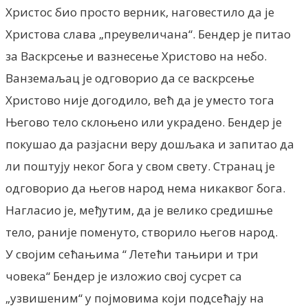
Христос био просто верник, наговестило да је
Христова слава „преувеличана“. Бендер је питао
за Васкрсење и вазнесење Христово на небо.
Ванземаљац је одговорио да се васкрсење
Христово није догодило, већ да је уместо тога
Његово тело склоњено или украдено. Бендер је
покушао да разјасни веру дошљака и запитао да
ли поштују неког бога у свом свету. Странац је
одговорио да његов народ нема никаквог бога.
Нагласио је, међутим, да је велико средишње
тело, раније поменуто, створило његов народ.
У својим сећањима “ Летећи тањири и три
човека“ Бендер је изложио свој сусрет са
„узвишеним“ у појмовима који подсећају на