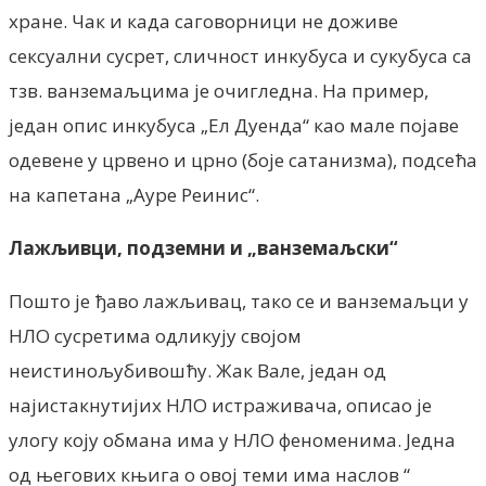
хране. Чак и када саговорници не доживе
сексуални сусрет, сличност инкубуса и сукубуса са
тзв. ванземаљцима је очигледна. На пример,
један опис инкубуса „Ел Дуенда“ као мале појаве
одевене у црвено и црно (боје сатанизма), подсећа
на капетана „Ауре Реинис“.
Лажљивци, подземни и „ванземаљски“
Пошто је ђаво лажљивац, тако се и ванземаљци у
НЛО сусретима одликују својом
неистинољубивошћу. Жак Вале, један од
најистакнутијих НЛО истраживача, описао је
улогу коју обмана има у НЛО феноменима. Једна
од његових књига о овој теми има наслов “