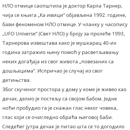
НЛО отмице саопштила је доктор Карла Тарнер,
чија се књига „Ка ивици“ објављена 1992. године,
бави феноменом НЛО отмице. У чланку у часопису
„UFO Universe“ (Свет НЛО) у броју за пролеће 1993,
Тарнерова извештава како је мушкарац 40-их
година затражио њену помоћ у расветљавању
неких догађаја из свог живота „повезаних са
дошљацима“. Испричао је случај из свог
детињства.
Због скученог простора у дому у коме је живео као
дечак, делио је постељу са својом бабом. Једне
ноћи пробудио га је снажан глас неког човека,
глас који се очигледно обраћа његовој баби.
Следећег јутра дечак је питао шта се то догодило