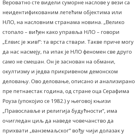
Вероватно сте видели суморне наслове у вези са
неидентификованим летећим објектима или
НЛО, на насловним странама новина. „Велико
стопало – виђен како управља НЛО – говори
„Елвис је жив!“: та врста ствари. Такве приче могу
да нас насмеју, па ипак је НЛО феномен све друго
само не смешан. Он је заснован на обмани,
окултизму и једва прикривеном демонском
деловању. Ово деловање, описано и анализирано
пре петнаестак година, од стране оца Серафима
Роуза (упокојио се 1982.) у његовој књизи
„Православље и религија будућности“, има
очигледан циљ да наведе човечанство да
прихвати „ванземаљског“ вођу чији долазак у