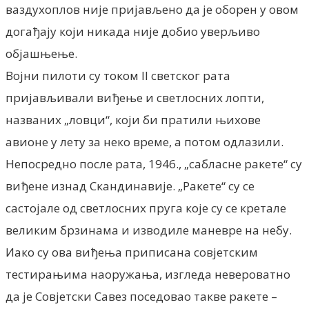
ваздухоплов није пријављено да је оборен у овом
догађају који никада није добио уверљиво
објашњење.
Војни пилоти су током II светског рата
пријављивали виђење и светлосних лопти,
названих „ловци“, који би пратили њихове
авионе у лету за неко време, а потом одлазили.
Непосредно после рата, 1946., „сабласне ракете“ су
виђене изнад Скандинавије. „Ракете“ су се
састојале од светлосних пруга које су се кретале
великим брзинама и изводиле маневре на небу.
Иако су ова виђења приписана совјетским
тестирањима наоружања, изгледа невероватно
да је Совјетски Савез поседовао такве ракете –