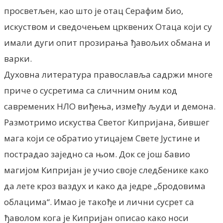
просветљен, као што је отац Серафим био,
искуством и сведочењем црквених Отаца који су
имали дуги опит прозирања ђавољих обмана и
варки.
Духовна литература православља садржи многе
приче о сусретима са сличним оним код
савремених НЛО виђења, између људи и демона.
Размотримо искуства Светог Кипријана, бившег
мага који се обратио утицајем Свете Јустине и
пострадао заједно са њом. Док се још бавио
магијом Кипријан је учио своје следбенике како
да лете кроз ваздух и како да једре „бродовима
облацима“. Имао је такође и лични сусрет са
ђаволом кога је Кипријан описао како носи