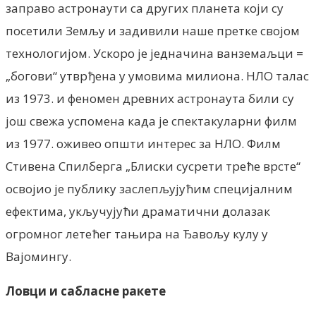
заправо астронаути са других планета који су
посетили Земљу и задивили наше претке својом
технологијом. Ускоро је једначина ванземаљци =
„богови“ утврђена у умовима милиона. НЛО талас
из 1973. и феномен древних астронаута били су
још свежа успомена када је спектакуларни филм
из 1977. оживео општи интерес за НЛО. Филм
Стивена Спилберга „Блиски сусрети треће врсте“
освојио је публику заслепљујућим специјалним
ефектима, укључујући драматични долазак
огромног летећег тањира на Ђавољу кулу у
Вајомингу.
Ловци и сабласне ракете