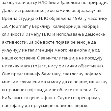
закључили да су НЛО били ђаволски по природи.
Даље истраживање је оснажило овај закључак.
Вредна студија о НЛО објављена 1992. у часопису
„SCP Journal“ у Берклију, Калифорнија, набраја
сличности између НЛО и испољавања демонске
активности. За обе врсте појава речено је да
укључују интелигенције много надмоћније од
наше сопствене. Ове интелигенције не поседују
никакву масу (то јест, нису физички објективне).
Оне представљају блиставу, светлосну појаву у
многим случајевима и могу да се појаве, ишчезну
и промене своје видљиве облике по жељи. Та
бића високо цене тајност. Служе се преваром у
настојању да преусмере човекове верске