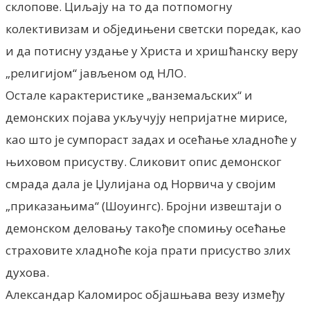
склопове. Циљају на то да потпомогну
колективизам и обједињени светски поредак, као
и да потисну уздање у Христа и хришћанску веру
„религијом“ јављеном од НЛО.
Остале карактеристике „ванземаљских“ и
демонских појава укључују непријатне мирисе,
као што је сумпораст задах и осећање хладноће у
њиховом присуству. Сликовит опис демонског
смрада дала је Џулијана од Норвича у својим
„приказањима“ (Шоуингс). Бројни извештаји о
демонском деловању такође спомињу осећање
страховите хладноће која прати присуство злих
духова.
Александар Каломирос објашњава везу између