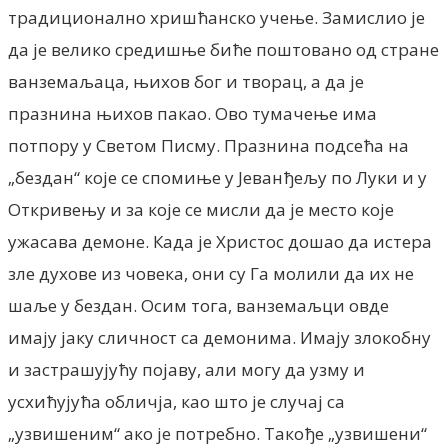
традиционално хришћанско учење. Замислио је
да је велико средишње биће поштовано од стране
ванземаљаца, њихов бог и творац, а да је
празнина њихов пакао. Ово тумачење има
потпору у Светом Писму. Празнина подсећа на
„бездан“ које се спомиње у Јеванђељу по Луки и у
Откривењу и за које се мисли да је место које
ужасава демоне. Када је Христос дошао да истера
зле духове из човека, они су Га молили да их не
шаље у бездан. Осим тога, ванземаљци овде
имају јаку сличност са демонима. Имају злокобну
и застрашујућу појаву, али могу да узму и
усхићујућа обличја, као што је случај са
„узвишеним“ ако је потребно. Такође „узвишени“