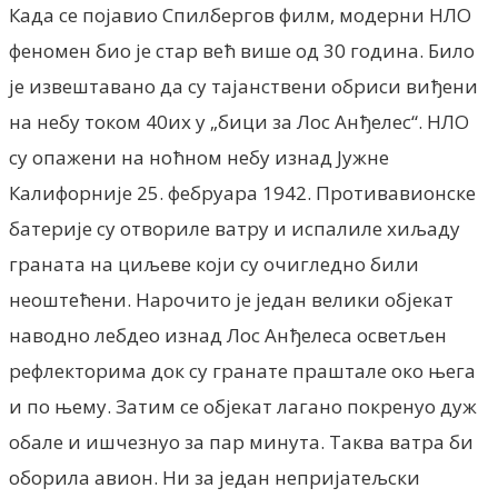
Када се појавио Спилбергов филм, модерни НЛО
феномен био је стар већ више од 30 година. Било
је извештавано да су тајанствени обриси виђени
на небу током 40их у „бици за Лос Анђелес“. НЛО
су опажени на ноћном небу изнад Јужне
Калифорније 25. фебруара 1942. Противавионске
батерије су отвориле ватру и испалиле хиљаду
граната на циљеве који су очигледно били
неоштећени. Нарочито је један велики објекат
наводно лебдео изнад Лос Анђелеса осветљен
рефлекторима док су гранате праштале око њега
и по њему. Затим се објекат лагано покренуо дуж
обале и ишчезнуо за пар минута. Таква ватра би
оборила авион. Ни за један непријатељски