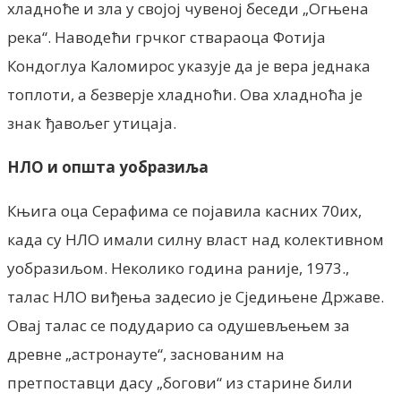
хладноће и зла у својој чувеној беседи „Огњена
река“. Наводећи грчког ствараоца Фотија
Кондоглуа Каломирос указује да је вера једнака
топлоти, а безверје хладноћи. Ова хладноћа је
знак ђавољег утицаја.
НЛО и општа уобразиља
Књига оца Серафима се појавила касних 70их,
када су НЛО имали силну власт над колективном
уобразиљом. Неколико година раније, 1973.,
талас НЛО виђења задесио је Сједињене Државе.
Овај талас се подударио са одушевљењем за
древне „астронауте“, заснованим на
претпоставци дасу „богови“ из старине били