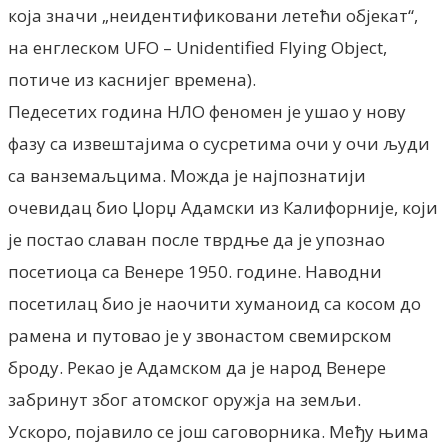
која значи „неидентификовани летећи објекат“,
на енглеском UFO – Unidentified Flying Object,
потиче из каснијег времена).
Педесетих година НЛО феномен је ушао у нову
фазу са извештајима о сусретима очи у очи људи
са ванземаљцима. Можда је најпознатији
очевидац био Џорџ Адамски из Калифорније, који
је постао славан после тврдње да је упознао
посетиоца са Венере 1950. године. Наводни
посетилац био је наочити хуманоид са косом до
рамена и путовао је у звонастом свемирском
броду. Рекао је Адамском да је народ Венере
забринут због атомског оружја на земљи.
Ускоро, појавило се још саговорника. Међу њима