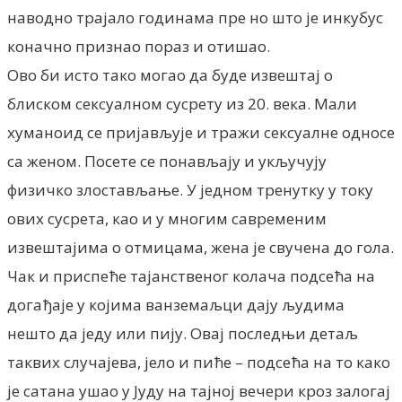
наводно трајало годинама пре но што је инкубус
коначно признао пораз и отишао.
Ово би исто тако могао да буде извештај о
блиском сексуалном сусрету из 20. века. Мали
хуманоид се пријављује и тражи сексуалне односе
са женом. Посете се понављају и укључују
физичко злостављање. У једном тренутку у току
ових сусрета, као и у многим савременим
извештајима о отмицама, жена је свучена до гола.
Чак и приспеће тајанственог колача подсећа на
догађаје у којима ванземаљци дају људима
нешто да једу или пију. Овај последњи детаљ
таквих случајева, јело и пиће – подсећа на то како
је сатана ушао у Јуду на тајној вечери кроз залогај