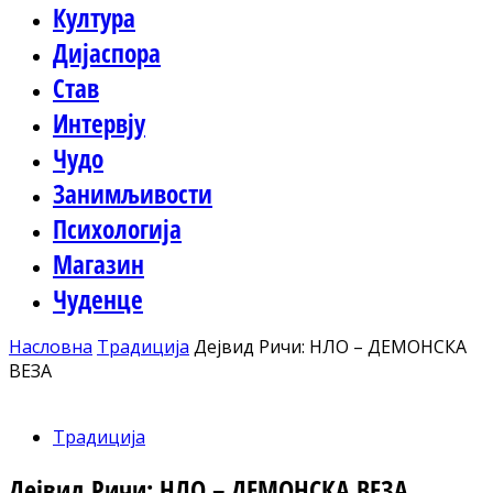
Култура
Дијаспора
Став
Интервју
Чудо
Занимљивости
Психологија
Магазин
Чуденце
Насловна
Традиција
Дејвид Ричи: НЛО – ДЕМОНСКА
ВЕЗА
Традиција
Дејвид Ричи: НЛО – ДЕМОНСКА ВЕЗА