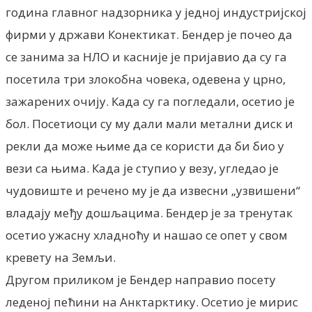
година главног надзорника у једној индустријској
фирми у држави Конектикат. Бендер је почео да
се занима за НЛО и касније је пријавио да су га
посетила три злокобна човека, одевена у црно,
зажарених очију. Када су га погледали, осетио је
бол. Посетиоци су му дали мали метални диск и
рекли да може њиме да се користи да би био у
вези са њима. Када је ступио у везу, угледао је
чудовиште и речено му је да извесни „узвишени“
владају међу дошљацима. Бендер је за тренутак
осетио ужасну хладноћу и нашао се опет у свом
кревету на Земљи.
Другом приликом је Бендер направио посету
леденој пећини на Анктарктику. Осетио је мирис