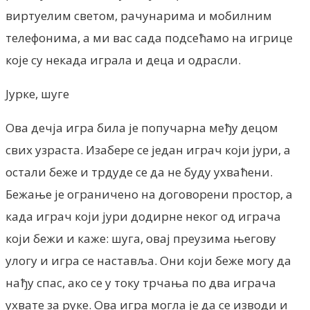
виртуелим светом, рачунарима и мобилним
телефонима, а ми вас сада подсећамо на игрице
које су некада играла и деца и одрасли.
Јурке, шуге
Ова дечја игра била је попучарна међу децом
свих узраста. Изабере се један играч који јури, а
остали беже и трдуде се да не буду ухваћени.
Бежање је ограничено на договорени простор, а
када играч који јури додирне неког од играча
који бежи и каже: шуга, овај преузима његову
улогу и игра се наставља. Они који беже могу да
нађу спас, ако се у току трчања по два играча
ухвате за руке. Ова игра могла је да се изводи и