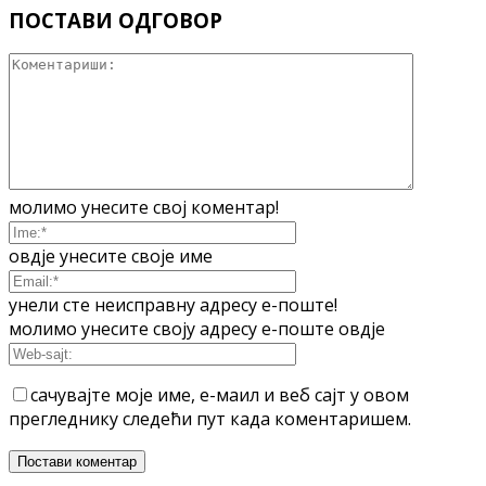
ПОСТАВИ ОДГОВОР
молимо унесите свој коментар!
овдје унесите своје име
унели сте неисправну адресу е-поште!
молимо унесите своју адресу е-поште овдје
сачувајте моје име, е-маил и веб сајт у овом
прегледнику следећи пут када коментаришем.