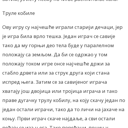
Труле кобиле
Ову игру су најчешће играли старији дечаци, јер
је игра била врло тешка. Један играч се савије
тако да му горњи део тела буде у паралелном
положају са земљом. Да би се одржао у том
положају током игре онсе најчешће држи за
стабло дрвета или за струк друга који стана
испред њега. Затим се за савијеног играча
хватају још двојица или тројица играча и тако
праве дугачку трулу кобилу, на коју скачу један по
један остали играчи, тако да то личи на јахаче на
коњу. Први играч скаче најдаље, а сви остали
ређају се иза њега. Тако поређани, почињу