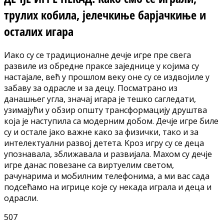
трулих кобила, јелечкиње барјачкиње и
осталих игара
Иако су се традиционалне дечје игре пре свега
развиле из обредне праксе заједнице у којима су
настајале, већ у прошлом веку оне су се издвојиле у
забаву за одрасле и за децу. Посматрано из
данашњег угла, значај игара је тешко сагледати,
узимајући у обзир општу трансформацију друштва
која је наступила са модерним добом. Дечје игре биле
су и остале јако важне како за физички, тако и за
интелектуални развој детета. Kроз игру су се деца
упознавала, зближавала и развијала. Махом су дечје
игре данас повезане са виртуелим светом,
рачунарима и мобилним телефонима, а ми вас сада
подсећамо на игрице које су некада играла и деца и
одрасли.
507