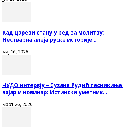
Кад цареви стану у ред за молитву:
Нестварна алеја руске историје...
мај 16, 2026
ЧУДО интервју – Сузана Рудић песникиња,
вајар и новинар: Истински уметник...
март 26, 2026