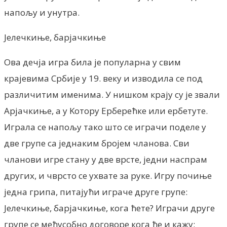
напољу и унутра.
Јелечкиње, барјачкиње
Ова дечја игра била је популарна у свим
крајевима Србије у 19. веку и изводила се под
различитим именима. У нишком крају су је звали
Арјачкиње, а у Kотору Ерберећке или ербетуте.
Играла се напољу тако што се играчи поделе у
две групе са једнаким бројем чланова. Сви
чланови игре стану у две врсте, једни наспрам
других, и чврсто се ухвате за руке. Игру почиње
једна грипа, питајући играче друге групе:
Јелечкиње, барјачкиње, кога ћете? Играчи друге
групе се међусобно договоре кога ће и кажу: