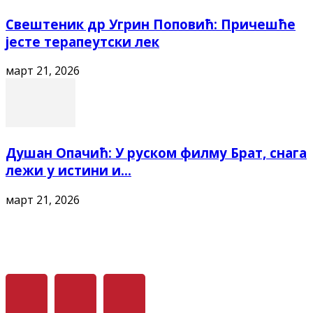
Свештеник др Угрин Поповић: Причешће
јесте терапеутски лек
март 21, 2026
Душан Опачић: У руском филму Брат, снага
лежи у истини и...
март 21, 2026