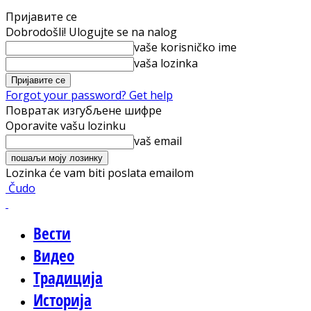
Пријавите се
Dobrodošli! Ulogujte se na nalog
vaše korisničko ime
vaša lozinka
Forgot your password? Get help
Повратак изгубљене шифре
Oporavite vašu lozinku
vaš email
Lozinka će vam biti poslata emailom
Čudo
Вести
Видео
Традиција
Историја