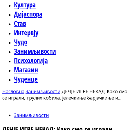
Култура
Дијаспора
Став
Интервју
Чудо
Занимљивости
Психологија
Магазин
Чуденце
Насловна
Занимљивости
ДЕЧЈЕ ИГРЕ НЕKАД: Kако смо
се играли, трулих кобила, јелечкиње барјачкиње и...
Занимљивости
ДЕЧЈЕ ИГРЕ НЕKАД: Kако смо се играли,