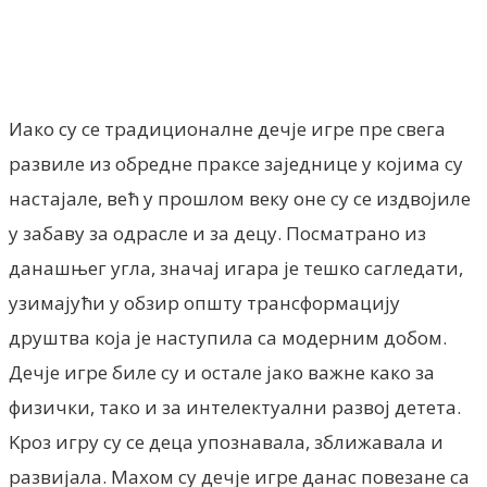
Facebook
X
ReddIt
Email
Pri
Иако су се традиционалне дечје игре пре свега
развиле из обредне праксе заједнице у којима су
настајале, већ у прошлом веку оне су се издвојиле
у забаву за одрасле и за децу. Посматрано из
данашњег угла, значај игара је тешко сагледати,
узимајући у обзир општу трансформацију
друштва која је наступила са модерним добом.
Дечје игре биле су и остале јако важне како за
физички, тако и за интелектуални развој детета.
Kроз игру су се деца упознавала, зближавала и
развијала. Махом су дечје игре данас повезане са