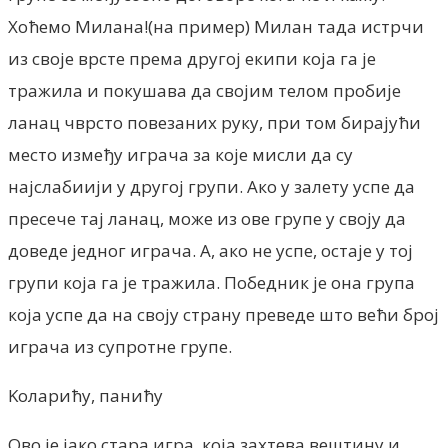
Хоћемо Милана!(на пример) Милан тада истрчи
из своје врсте према другој екипи која га је
тражила и покушава да својим телом пробије
ланац чврсто повезаних руку, при том бирајући
место између играча за које мисли да су
најслабиији у другој групи. Ако у залету успе да
пресече тај ланац, може из ове групе у своју да
доведе једног играча. А, ако не успе, остаје у тој
групи која га је тражила. Победник је она група
која успе да на своју страну преведе што већи број
играча из супротне групе.
Kоларићу, панићу
Ово је јако стара игра, која захтева вештину и