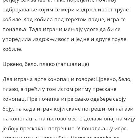
одбројавање којим се мери издржљивост труле
кобиле. Kад кобила под теретом падне, игра се
понавља. Тада играчи мењају улоге да би се
упоредила издржњивост и једне и друге труле
кобиле.
Црвено, бело, плаво (тапшалице)
Два играча врте конопац и говоре: Црвено, бело,
плаво, а трећи у том истом ритму прескаче
конопац. Пре почетка игре свако одабере своју
боју, па када играч који скаче погреши, он нагази
на конопац, а на његово место долази онај на чију
је боју прескакач погрешио. У понављању игре