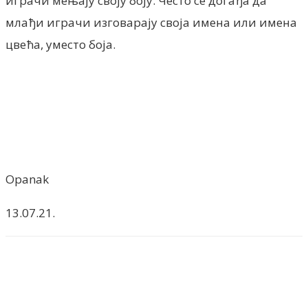
играчи мењају своју боју. Често се догађа да
млађи играчи изговарају своја имена или имена
цвећа, уместо боја.
Opanak
13.07.21.
Facebook
X
ReddIt
Email
Pri