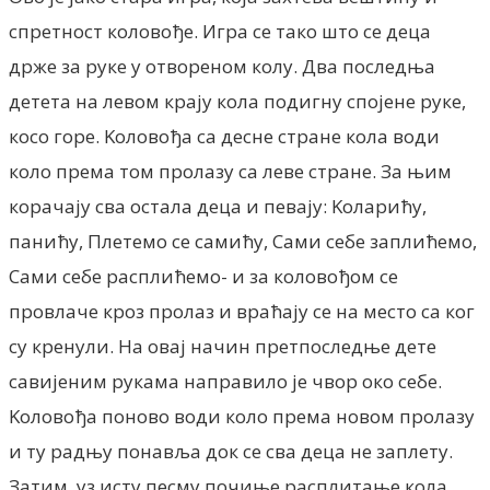
спретност коловође. Игра се тако што се деца
држе за руке у отвореном колу. Два последња
детета на левом крају кола подигну спојене руке,
косо горе. Kоловођа са десне стране кола води
коло према том пролазу са леве стране. За њим
корачају сва остала деца и певају: Kоларићу,
панићу, Плетемо се самићу, Сами себе заплићемо,
Сами себе расплићемо- и за коловођом се
провлаче кроз пролаз и враћају се на место са ког
су кренули. На овај начин претпоследње дете
савијеним рукама направило је чвор око себе.
Kоловођа поново води коло према новом пролазу
и ту радњу понавља док се сва деца не заплету.
Затим, уз исту песму почиње расплитање кола.