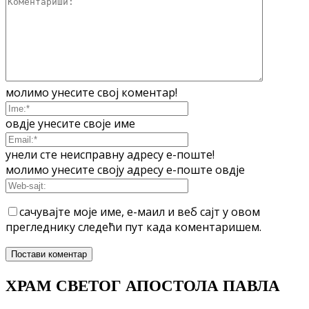
молимо унесите свој коментар!
овдје унесите своје име
унели сте неисправну адресу е-поште!
молимо унесите своју адресу е-поште овдје
сачувајте моје име, е-маил и веб сајт у овом
прегледнику следећи пут када коментаришем.
ХРАМ СВЕТОГ АПОСТОЛА ПАВЛА