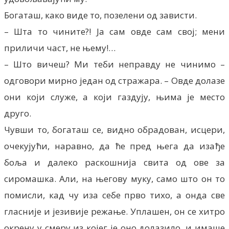
Богаташ, како виде то, позелени од зависти.
– Шта то чините?! Ја сам овде сам свој; мени
приличи част, не њему!…
– Што вичеш? Ми теби неправду не чинимо –
одговори мирно један од стражара. – Овде долазе
они који служе, а који газдују, њима је место
друго.
Чувши то, богаташ се, видно обрадован, исцери,
очекујући, наравно, да ће пред њега да изађе
боља и далеко раскошнија свита од ове за
сиромашка. Али, на његову муку, само што он то
помисли, кад чу иза себе прво тихо, а онда све
гласније и језивије режање. Уплашен, он се хитро
окрену у смеру из којег је оно долазило, и имаше