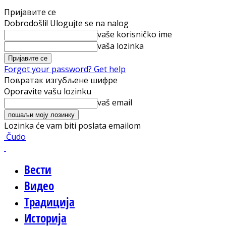
Пријавите се
Dobrodošli! Ulogujte se na nalog
vaše korisničko ime
vaša lozinka
Forgot your password? Get help
Повратак изгубљене шифре
Oporavite vašu lozinku
vaš email
Lozinka će vam biti poslata emailom
Čudo
Вести
Видео
Традиција
Историја