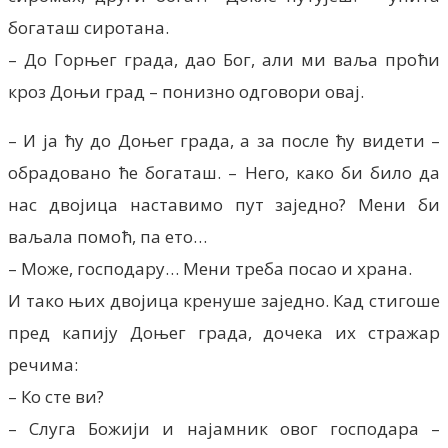
богаташ сиротана.
– До Горњег града, дао Бог, али ми ваља проћи
кроз Доњи град – понизно одговори овај.
– И ја ћу до Доњег града, а за после ћу видети –
обрадовано ће богаташ. – Него, како би било да
нас двојица наставимо пут заједно? Мени би
ваљала помоћ, па ето…
– Може, господару… Мени треба посао и храна.
И тако њих двојица кренуше заједно. Кад стигоше
пред капију Доњег града, дочека их стражар
речима:
– Ко сте ви?
– Слуга Божији и најамник овог господара –