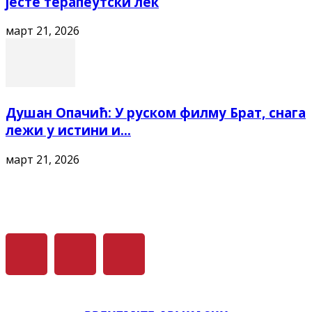
јесте терапеутски лек
март 21, 2026
Душан Опачић: У руском филму Брат, снага
лежи у истини и...
март 21, 2026