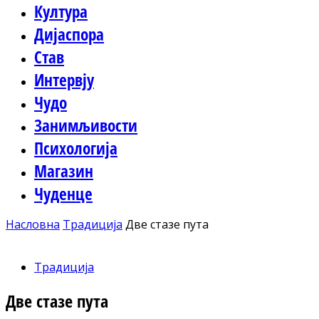
Култура
Дијаспора
Став
Интервју
Чудо
Занимљивости
Психологија
Магазин
Чуденце
Насловна
Традиција
Две стазе пута
Традиција
Две стазе пута