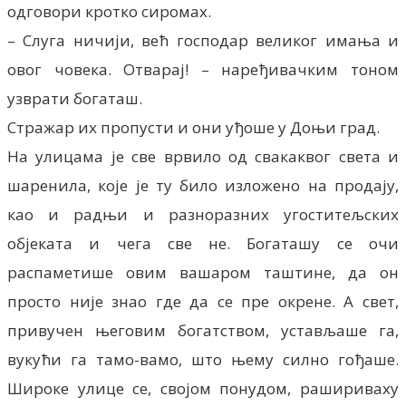
одговори кротко сиромах.
– Слуга ничији, већ господар великог имања и
овог човека. Отварај! – наређивачким тоном
узврати богаташ.
Стражар их пропусти и они уђоше у Доњи град.
На улицама је све врвило од свакаквог света и
шаренила, које је ту било изложено на продају,
као и радњи и разноразних угоститељских
објеката и чега све не. Богаташу се очи
распаметише овим вашаром таштине, да он
просто није знао где да се пре окрене. А свет,
привучен његовим богатством, устављаше га,
вукући га тамо-вамо, што њему силно гођаше.
Широке улице се, својом понудом, рашириваху