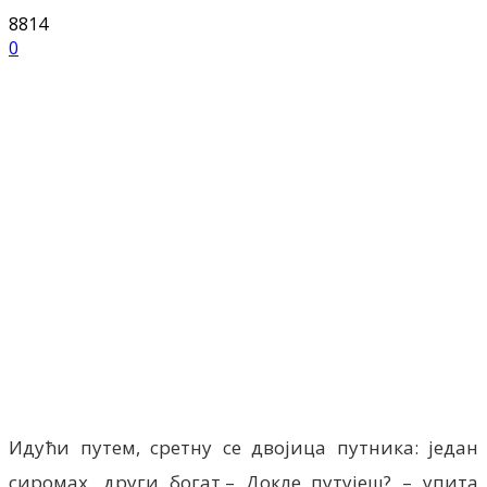
8814
0
Facebook
X
ReddIt
Email
Pri
Идући путем, сретну се двојица путника: један
сиромах, други богат.– Докле путујеш? – упита