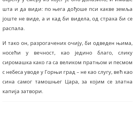
шта и да види: по њега дођоше пси какве земља
јоште не виде, а и кад би видела, од страха би се
распала.
И тако он, разрогачених очију, би одведен њима,
носећи у вечност, као једино благо, слику
сиромашка како га са великом пратњом и песмом
с небеса уводе у Горњи град – не као слугу, већ као
сина самог тамошњег Цара, за којим се златна
капија затвори.
Facebook
X
ReddIt
Email
Pri