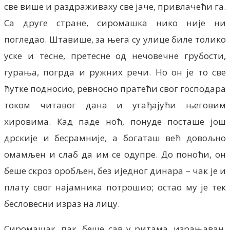
све више и раздраживаху све јаче, привлачећи га.
Са друге стране, сиромашка нико није ни
погледао. Штавише, за њега су улице биле толико
уске и тесне, претесне од нечовечне грубости,
гурања, погрда и ружних речи. Но он је то све
ћутке подносио, ревносно пратећи свог господара
током читавог дана и угађајући његовим
хировима. Кад паде ноћ, понуде посташе још
дрскије и бесрамније, а богаташ већ довољно
омамљен и слаб да им се одупре. До поноћи, он
беше скроз оробљен, без иједног динара – чак је и
плату свог најамника потрошио; остао му је тек
бесловесни израз на лицу.
Сиромашак, пак, беше сав у ритама, израњаван,