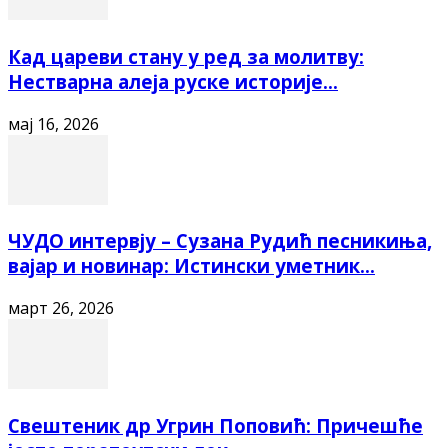
Кад цареви стану у ред за молитву:
Нестварна алеја руске историје...
мај 16, 2026
ЧУДО интервју – Сузана Рудић песникиња,
вајар и новинар: Истински уметник...
март 26, 2026
Свештеник др Угрин Поповић: Причешће