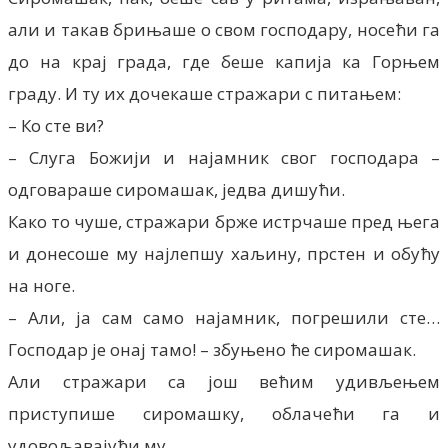
али и такав брињаше о свом господару, носећи га
до на крај града, где беше капија ка Горњем
граду. И ту их дочекаше стражари с питањем:
– Ко сте ви?
– Слуга Божији и најамник свог господара –
одговараше сиромашак, једва дишући.
Како то чуше, стражари брже истрчаше пред њега
и донесоше му најлепшу хаљину, прстен и обућу
на ноге.
– Али, ја сам само најамник, погрешили сте…
Господар је онај тамо! – збуњено ће сиромашак.
Али стражари са још већим удивљењем
приступише сиромашку, облачећи га и
удовољавајући му.