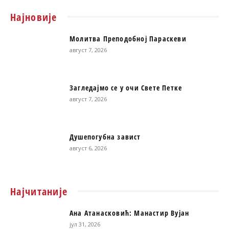
Најновије
Молитва Преподобној Параскеви
август 7, 2026
Загледајмо се у очи Свете Петке
август 7, 2026
Душепогубна завист
август 6, 2026
Најчитаније
Ана Атанасковић: Манастир Вујан
јул 31, 2026