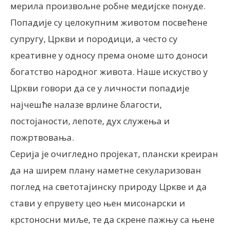
мерила произвољне робне медијске понуде.
Попадије су целокупним животом посвећене
супругу, Цркви и породици, а често су
креативне у односу према ономе што доноси
богатство народног живота. Наше искуство у
Цркви говори да се у личности попадије
најчешће налазе врлине благости,
постојаности, лепоте, дух служења и
пожртвовања.
Серија је очигледно пројекат, плански креиран
да на ширем плану наметне секуларизован
поглед на светотајинску природу Цркве и да
стави у епрувету цео њен мисонарски и
крстоносни миље, те да скрене пажњу са њене