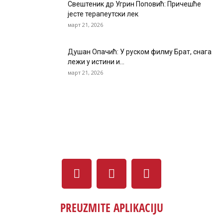
Свештеник др Угрин Поповић: Причешће
јесте терапеутски лек
март 21, 2026
Душан Опачић: У руском филму Брат, снага
лежи у истини и...
март 21, 2026
PREUZMITE APLIKACIJU