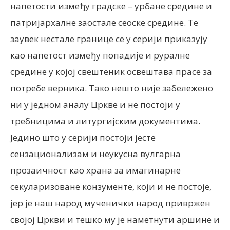
напетости између градске – урбане средине и
патријархалне заостале сеоске средине. Те
заувек нестале границе се у серији приказују
као напетост између попадије и руралне
средине у којој свештеник освештава прасе за
потребе верника. Тако нешто није забележено
ни у једном аналу Цркве и не постоји у
требницима и литургијским документима.
Једино што у серији постоји јесте
сензационализам и неукусна вулгарна
прозаичност као храна за имагинарне
секуларизоване конзументе, који и не постоје,
јер је наш народ мученички народ привржен
својој Цркви и тешко му је наметнути аршине и