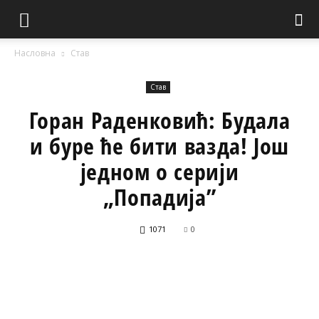
Насловна
Став
Став
Горан Раденковић: Будала
и буре ће бити вазда! Још
једном о серији
„Попадија”
1071
0