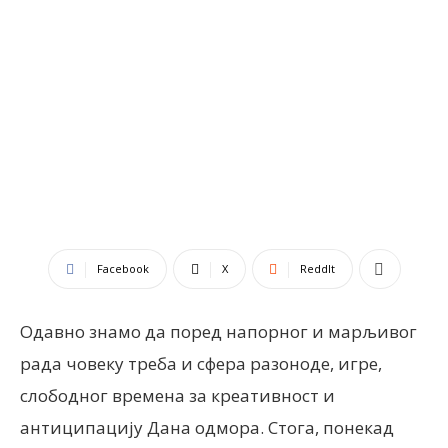
Facebook
X
ReddIt
Одавно знамо да поред напорног и марљивог
рада човеку треба и сфера разоноде, игре,
слободног времена за креативност и
антиципацију Дана одмора. Стога, понекад