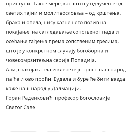
приступи. Такве мере, као што су одлучење од
светих тајни и молитвословља – од крштења,
брака и опела, нису казне него позив на
покајање, на сагледавање сопственог пада и
осећање гађења према сопственим гресима,
што је у конкретном случају богоборна и
човекомрзитељна серија Попадија.
Али, свакојака зла и клевете је трпео наш народ
па ће и ово проћи. Будала и буре ће бити вазда
каже наш народ у Далмацији.
Горан Раденковић, професор Богословије
Светог Саве