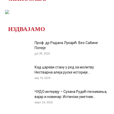
ИЗДВАЈАМО
Проф. др Радана Лукајић: Вео Сабине
Попеје
јул 28, 2026
Кад цареви стану у ред за молитву:
Нестварна алеја руске историје...
мај 16, 2026
ЧУДО интервју – Сузана Рудић песникиња,
вајар и новинар: Истински уметник...
март 26, 2026