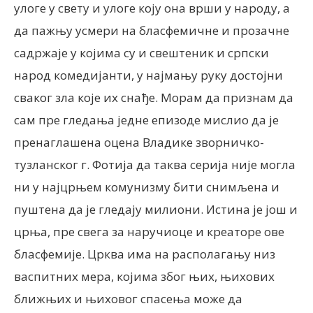
улоге у свету и улоге коју она врши у народу, а
да пажњу усмери на бласфемичне и прозачне
садржаје у којима су и свештеник и српски
народ комедијанти, у најмању руку достојни
сваког зла које их снађе. Морам да признам да
сам пре гледања једне епизоде мислио да је
пренаглашена оцена Владике зворничко-
тузланског г. Фотија да таква серија није могла
ни у најцрњем комунизму бити снимљена и
пуштена да је гледају милиони. Истина је још и
црња, пре свега за наручиоце и креаторе ове
бласфемије. Црква има на располагању низ
васпитних мера, којима због њих, њихових
ближњих и њиховог спасења може да