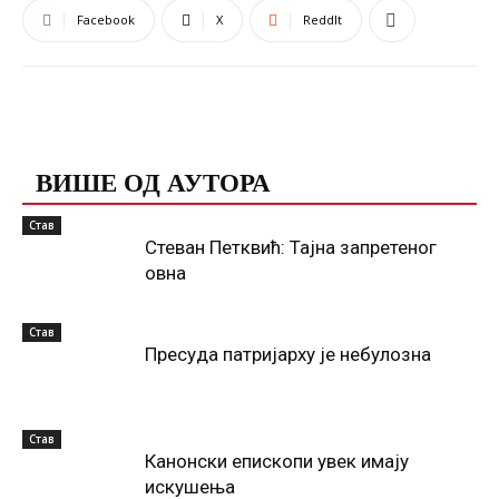
Facebook
X
ReddIt
ПОВЕЗАНЕ ОБЈАВЕ
ВИШЕ ОД АУТОРА
Став
Стеван Петквић: Тајна запретеног
овна
Став
Пресуда патријарху је небулозна
Став
Канонски епископи увек имају
искушења