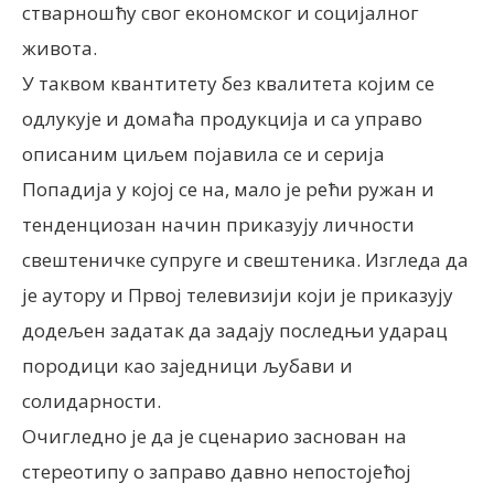
стварношћу свог економског и социјалног
живота.
У таквом квантитету без квалитета којим се
одлукује и домаћа продукција и са управо
описаним циљем појавила се и серија
Попадија у којој се на, мало је рећи ружан и
тенденциозан начин приказују личности
свештеничке супруге и свештеника. Изгледа да
је аутору и Првој телевизији који је приказују
додељен задатак да задају последњи ударац
породици као заједници љубави и
солидарности.
Очигледно је да је сценарио заснован на
стереотипу о заправо давно непостојећој