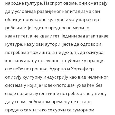
народне културе. Наспрот овоме, они сматрају
да у условима развијеног капитализма сви
облици популарне културе имају карактер
робе чији је једино вредносно мерило
квантитет, а не квалитет. Једини задатак такве
културе, кажу ови аутори, јесте да одговори
потребама тржишта, а не духа, тј. да осигура
континуирану послушност публике у правцу
све веће потрошње. Адорно и Хорхајмер
описују културну индустрију као вид челичног
система у који је човек-потошач ухваћен без
своје воље и аутентичне потребе, а све у циљу
да у свом слободном времену не остане
предуго сам и тако се суочи са суморном