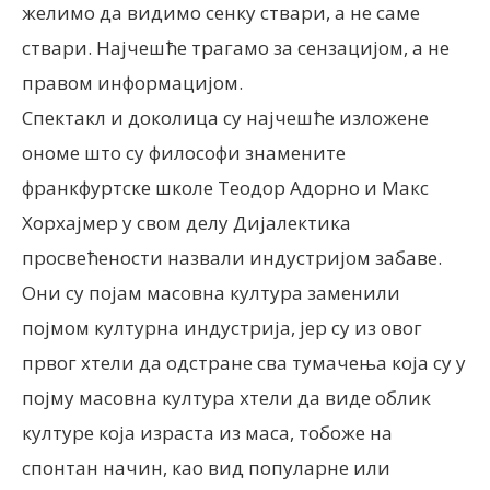
желимо да видимо сенку ствари, а не саме
ствари. Најчешће трагамо за сензацијом, а не
правом информацијом.
Спектакл и доколица су најчешће изложене
ономе што су философи знамените
франкфуртске школе Теодор Адорно и Макс
Хорхајмер у свом делу Дијалектика
просвећености назвали индустријом забаве.
Они су појам масовна култура заменили
појмом културна индустрија, јер су из овог
првог хтели да одстране сва тумачења која су у
појму масовна културa хтели да виде облик
културе која израста из маса, тобоже на
спонтан начин, као вид популарне или