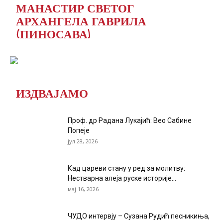
МАНАСТИР СВЕТОГ
АРХАНГЕЛА ГАВРИЛА
(ПИНОСАВА)
ИЗДВАЈАМО
Проф. др Радана Лукајић: Вео Сабине
Попеје
јул 28, 2026
Кад цареви стану у ред за молитву:
Нестварна алеја руске историје...
мај 16, 2026
ЧУДО интервју – Сузана Рудић песникиња,