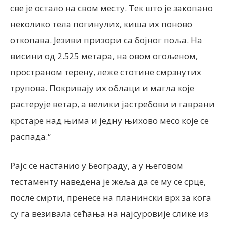
све је остало на свом месту. Тек што је закопано
неколико тела погинулих, киша их поново
откопава. Језиви призори са бојног поља. На
висини од 2.525 метара, на овом огољеном,
пространом терену, леже стотине смрзнутих
трупова. Покривају их облаци и магла које
растерује ветар, а велики јастребови и гаврани
крстаре над њима и једну њихово месо које се
распада.“
Рајс се настанио у Београду, а у његовом
тестаменту наведена је жеља да се му се срце,
после смрти, пренесе на планински врх за кога
су га везивала сећања на најсуровије слике из