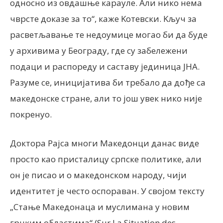
односно из овдашње карауле. Али нико нема
чврсте доказе за то“, каже Kотевски. Kључ за
расветљавање те недоумице могао би да буде
у архивима у Београду, где су забележени
подаци и распореду и саставу јединица ЈНА.
Разуме се, иницијатива би требало да дође са
македонске стране, али то још увек нико није
покренуо.
Доктора Рајса многи Македонци данас виде
просто као присталицу српске политике, али
он је писао и о македонском народу, чији
идентитет је често оспораван. У својом тексту
„Стање Македонаца и муслимана у новим
грчким областима“ (Sur La Situation des