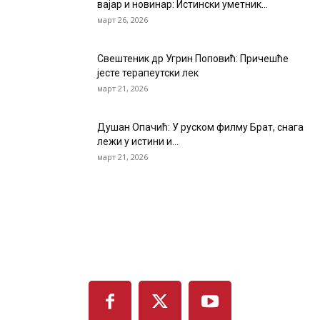
вајар и новинар: Истински уметник...
март 26, 2026
Свештеник др Угрин Поповић: Причешће
јесте терапеутски лек
март 21, 2026
Душан Опачић: У руском филму Брат, снага
лежи у истини и...
март 21, 2026