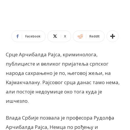
Facebook
X
ReddIt
Срце Арчибалда Рајса, криминолога,
публицисте и великог пријатеља српског
народа сахрањено је по, његовој жељи, на
Kајмакчалану. Рајсовог срца данас тамо нема,
али постоје недоумице око тога куда је
ишчезло.
Влада Србије позвала је професора Рудолфа
Арчибалда Рајса, Немца по рођењу и