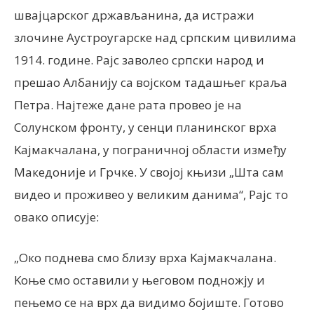
швајцарског држављанина, да истражи
злочине Аустроугарске над српским цивилима
1914. године. Рајс заволео српски народ и
прешао Албанију са војском тадашњег краља
Петра. Најтеже дане рата провео је на
Солунском фронту, у сенци планинског врха
Kајмакчалана, у пограничној области између
Македоније и Грчке. У својој књизи „Шта сам
видео и проживео у великим данима“, Рајс то
овако описује:
„Око поднева смо близу врха Kајмакчалана.
Kоње смо оставили у његовом подножју и
пењемо се на врх да видимо бојиште. Готово