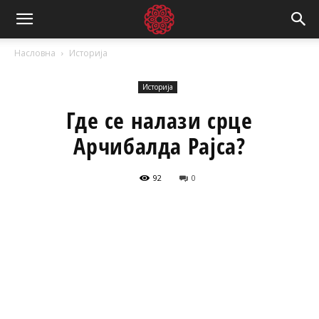
Насловна
Историја
Историја
Где се налази срце
Арчибалда Рајса?
92
0