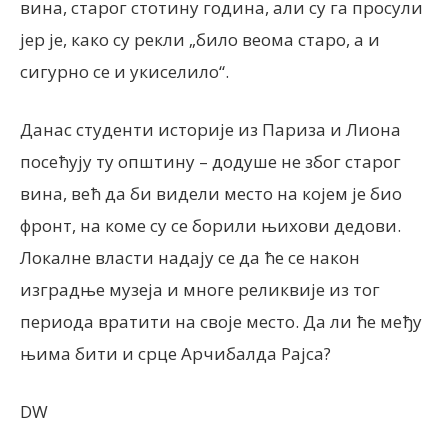
вина, старог стотину година, али су га просули
јер је, како су рекли „било веома старо, а и
сигурно се и укиселило“.
Данас студенти историје из Париза и Лиона
посећују ту општину – додуше не због старог
вина, већ да би видели место на којем је био
фронт, на коме су се борили њихови дедови.
Локалне власти надају се да ће се након
изградње музеја и многе реликвије из тог
периода вратити на своје место. Да ли ће међу
њима бити и срце Арчибалда Рајса?
DW