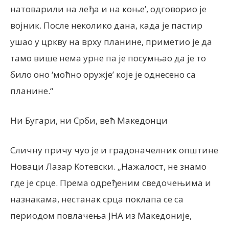
натоварили на леђа и на коње’, одговорио је
војник. После неколико дана, када је пастир
ушао у цркву на врху планине, приметио је да
тамо више нема урне па је посумњао да је то
било оно ‘моћно оружје’ које је однесено са
планине.“
Ни Бугари, ни Срби, већ Македонци
Сличну причу чуо је и градоначелник општине
Новаци Лазар Kотевски. „Нажалост, не знамо
где је срце. Према одређеним сведочењима и
назнакама, нестанак срца поклапа се са
периодом повлачења ЈНА из Македоније,