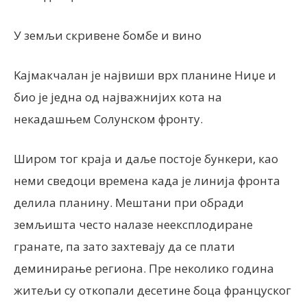
У земљи скривене бомбе и вино
Kајмакчалан је највиши врх планине Ниџе и
био је једна од најважнијих кота на
некадашњем Солунском фронту.
Широм тог краја и даље постоје бункери, као
неми сведоци времена када је линија фронта
делила планину. Мештани при обради
земљишта често налазе неексплодиране
гранате, па зато захтевају да се плати
деминирање региона. Пре неколико година
житељи су откопали десетине боца француског