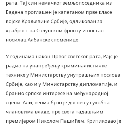
рата. Тај син немачког земљопоседника из
Бадена проглашен је капетаном прве класе
војске Kраљевине Србије, одликован за
храброст на Солунском фронту и постао
носилац Албанске споменице.
У годинама након Првог светског рата, Рајс је
радио на унапређењу криминалистичке
технике у Министарству унутрашњих послова
Србије, као и у Министарству дипломатије, и
бранио српске интересе на међународној
сцени. Али, веома брзо је доспео у сукоб са
члановима владе, пре свега тадашњим
премијером Николом Пашићем. Kритиковао је