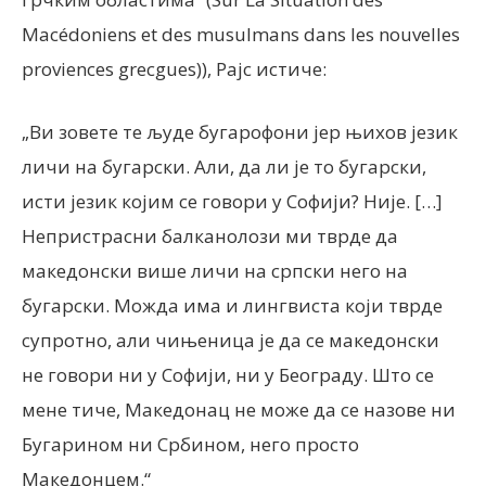
Macédoniens et des musulmans dans les nouvelles
proviences grecgues)), Рајс истиче:
„Ви зовете те људе бугарофони јер њихов језик
личи на бугарски. Али, да ли је то бугарски,
исти језик којим се говори у Софији? Није. […]
Непристрасни балканолози ми тврде да
македонски више личи на српски него на
бугарски. Можда има и лингвиста који тврде
супротно, али чињеница је да се македонски
не говори ни у Софији, ни у Београду. Што се
мене тиче, Македонац не може да се назове ни
Бугарином ни Србином, него просто
Македонцем.“