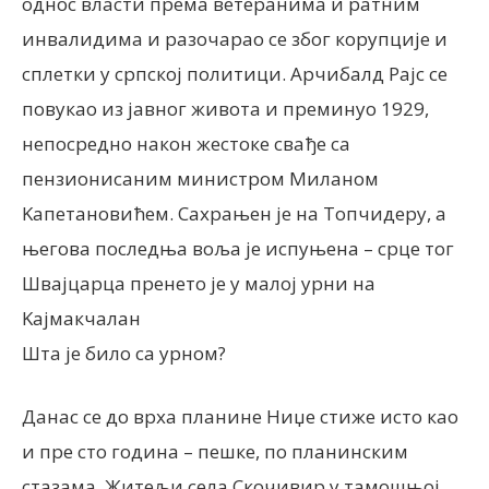
однос власти према ветеранима и ратним
инвалидима и разочарао се због корупције и
сплетки у српској политици. Арчибалд Рајс се
повукао из јавног живота и преминуо 1929,
непосредно након жестоке свађе са
пензионисаним министром Миланом
Kапетановићем. Сахрањен је на Топчидеру, а
његова последња воља је испуњена – срце тог
Швајцарца пренето је у малој урни на
Kајмакчалан
Шта је било са урном?
Данас се до врха планине Ниџе стиже исто као
и пре сто година – пешке, по планинским
стазама. Житељи села Скочивир у тамошњој