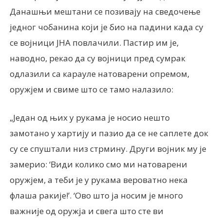
Данашњи мештани се позивају на сведочење
једног чобанина који је био на падини када су
се војници ЈНА повлачили. Пастир им је,
наводно, рекао да су војници пред сумрак
одлазили са карауле натоварени опремом,
оружјем и свиме што се тамо налазило:
„Један од њих у рукама је носио нешто
замотано у хартију и пазио да се не саплете док
су се спуштали низ стрмину. Други војник му је
замерио: ‘Види колико смо ми натоварени
оружјем, а теби је у рукама вероватно нека
флаша ракије!’. ‘Ово што ја носим је много
важније од оружја и свега што сте ви