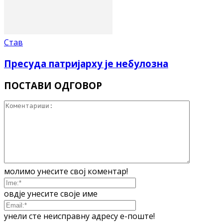
Став
Пресуда патријарху је небулозна
ПОСТАВИ ОДГОВОР
молимо унесите свој коментар!
овдје унесите своје име
унели сте неисправну адресу е-поште!