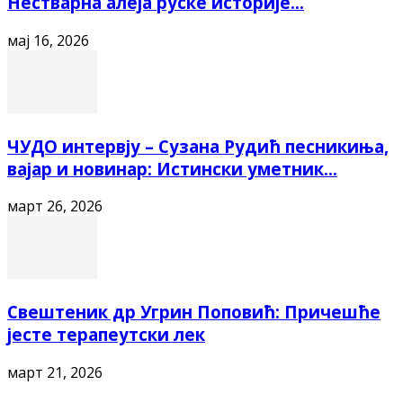
Нестварна алеја руске историје...
мај 16, 2026
ЧУДО интервју – Сузана Рудић песникиња,
вајар и новинар: Истински уметник...
март 26, 2026
Свештеник др Угрин Поповић: Причешће
јесте терапеутски лек
март 21, 2026