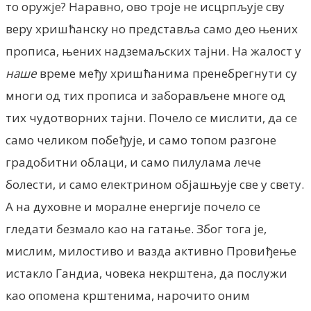
то оружје? Наравно, ово троје не исцрпљује сву
веру хришћанску но представља само део њених
прописа, њених надземаљских тајни. На жалост у
наше
време међу хришћанима пренебрегнути су
многи од тих прописа и заборављене многе од
тих чудотворних тајни. Почело се мислити, да се
само челиком побеђује, и само топом разгоне
градобитни облаци, и само пилулама лече
болести, и само електрином објашњује све у свету.
А на духовне и моралне енергије почело се
гледати безмало као на гатање. Због тога је,
мислим, милостиво и вазда активно Провиђење
истакло Гандиа, човека некрштена, да послужи
као опомена крштенима, нарочито оним