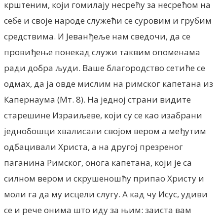
крштеним, који гомилају несрећу за несрећом на
себе и своје народе служећи се суровим и грубим
средствима. И Јеванђеље нам сведочи, да се
провиђење понекад служи таквим опоменама
ради добра људи. Ваше благородство сетиће се
одмах, да ја овде мислим на римског капетана из
Капернаума (Мт. 8). На једној страни видите
старешине Израиљеве, који су се као изабрани
једнобошци хвалисали својом вером а међутим
одбацивали Христа, а на другој презреног
паганина Римског, онога капетана, који је са
силном вером и скрушеношћу припао Христу и
моли га да му исцели слугу. А кад чу Исус, удиви
се и рече онима што иду за њим: заиста вам