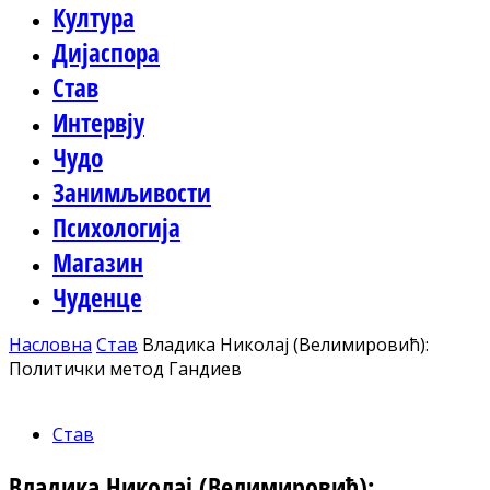
Култура
Дијаспора
Став
Интервју
Чудо
Занимљивости
Психологија
Магазин
Чуденце
Насловна
Став
Владика Николај (Велимировић):
Политички метод Гандиев
Став
Владика Николај (Велимировић):