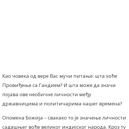
Facebook
X
ReddIt
Email
Pri
Као човека од вере Вас мучи питање: шта хоће
Провиђење са Гандием? И шта може да значи
појава ове необичне личности међу
државницима и политичарима нашег времена?
Опомена Божија – свакако то је значење личности
садашњег вође великог индијског народа. Кроз ту