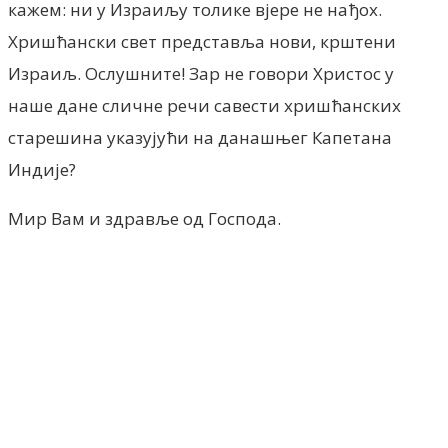
кажем: ни у Израиљу толике вјере не нађох.
Хришћански свет представља нови, крштени
Израиљ. Ослушните! Зар не говори Христос у
наше дане сличне речи савести хришћанских
старешина указујући на данашњег Капетана
Индије?
Мир Вам и здравље од Господа.