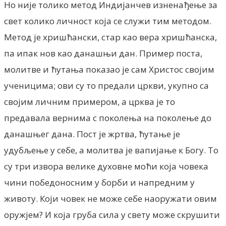
Но није толико метод Индијанчев изненађење за
свет колико личност која се служи тим методом.
Метод је хришћански, стар као вера хришћанска,
па ипак нов као данашњи дан. Пример поста,
молитве и ћутања показао је сам Христос својим
ученицима; ови су то предали цркви, укупно са
својим личним примером, а црква је то
предавала вернима с поколења на поколење до
данашњег дана. Пост је жртва, ћутање је
удубљење у себе, а молитва је вапијање к Богу. То
су три извора велике духовне моћи која човека
чини победоносним у борби и напредним у
животу. Који човек не може себе наоружати овим
оружјем? И која груба сила у свету може скрушити