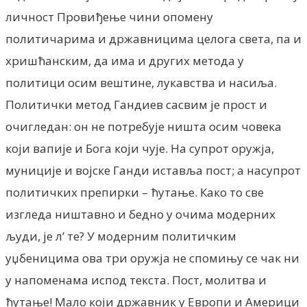
личност Провиђење чини опомену
политичарима и државницима целога света, па и
хришћанским, да има и других метода у
политици осим вештине, лукавства и насиља.
Политички метод Гандиев сасвим је прост и
очигледан: он не потребује ништа осим човека
који вапије и Бога који чује. На супрот оружја,
муниције и војске Ганди иставља пост; а насупрот
политичких препирки – ћутање. Како то све
изгледа ништавно и бедно у очима модерних
људи, је л’ те? У модерним политичким
уџбеницима ова три оружја не спомињу се чак ни
у напоменама испод текста. Пост, молитва и
ћутање! Мало који државник у Европи и Америци