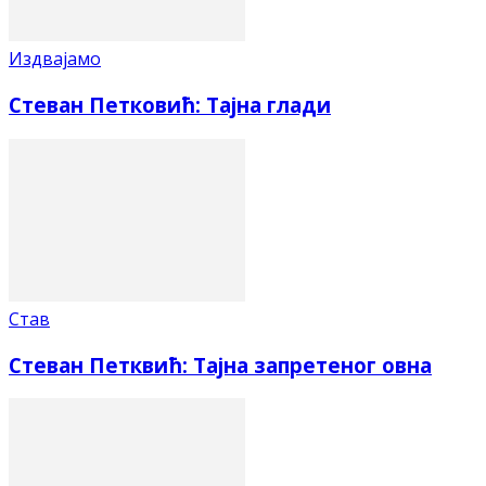
Издвајамо
Стеван Петковић: Тајна глади
Став
Стеван Петквић: Тајна запретеног овна