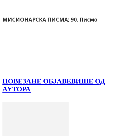
МИСИОНАРСКА ПИСМА;
90. Писмо
Facebook
X
ReddIt
Email
Pri
ПОВЕЗАНЕ ОБЈАВЕ
ВИШЕ ОД
АУТОРА