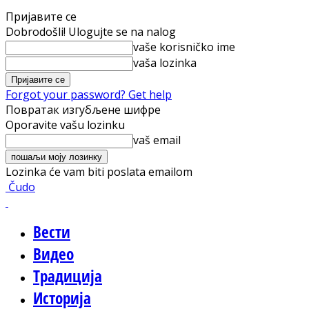
Пријавите се
Dobrodošli! Ulogujte se na nalog
vaše korisničko ime
vaša lozinka
Forgot your password? Get help
Повратак изгубљене шифре
Oporavite vašu lozinku
vaš email
Lozinka će vam biti poslata emailom
Čudo
Вести
Видео
Традиција
Историја