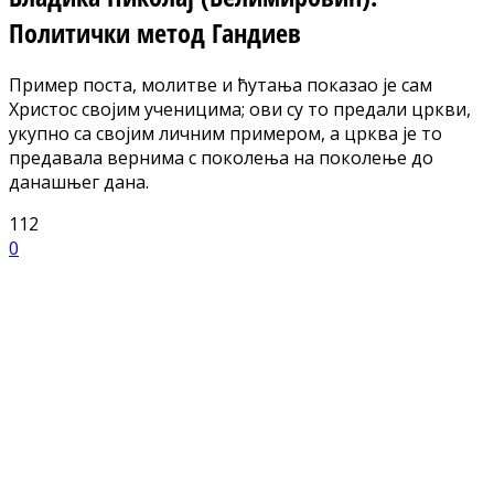
Политички метод Гандиев
Пример поста, молитве и ћутања показао је сам
Христос својим ученицима; ови су то предали цркви,
укупно са својим личним примером, а црква је то
предавала вернима с поколења на поколење до
данашњег дана.
112
0