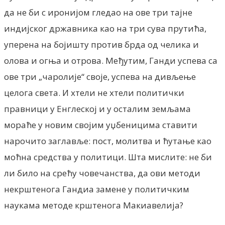
да не би с иронијом гледао на ове три тајне
индијског државника као на три сува прутића,
уперена на бојишту против брда од челика и
олова и огња и отрова. Међутим, Ганди успева са
ове три „чаролије“ своје, успева на дивљење
целога света. И хтели не хтели политички
правници у Енглеској и у осталим земљама
мораће у новим својим уџбеницима ставити
нарочито заглавље: пост, молитва и ћутање као
моћна средства у политици. Шта мислите: не би
ли било на срећу човечанства, да ови методи
некрштенога Гандиа замене у политичким
наукама методе крштенога Макиавелија?