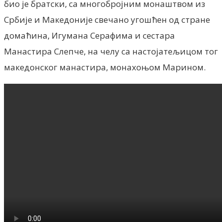
био је братски, са многобројним монаштвом из
Србије и Македоније свечано угошћен од стране
домаћина, Игумана Серафима и сестара
Манастира Слепче, на челу са настојатељицом тог
македонског манастира, монахоњом Марином.