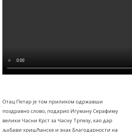
Отац Петар је том приликом одржавши
поздравно слово, подарио Игуману Серафиму
велики Часни Крст за Часну Трпезу, као дар
љубави хришћанске и знак благодарности на