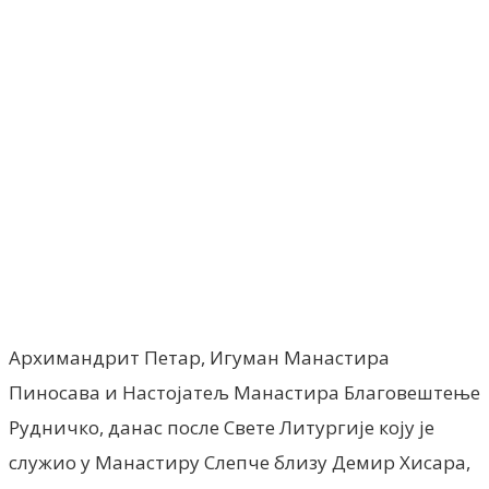
Facebook
X
ReddIt
Email
Pri
Архимандрит Петар, Игуман Манастира
Пиносава и Настојатељ Манастира Благовештење
Рудничко, данас после Свете Литургије коју је
служио у Манастиру Слепче близу Демир Хисара,