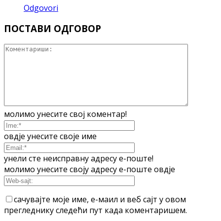
Odgovori
ПОСТАВИ ОДГОВОР
молимо унесите свој коментар!
овдје унесите своје име
унели сте неисправну адресу е-поште!
молимо унесите своју адресу е-поште овдје
сачувајте моје име, е-маил и веб сајт у овом
прегледнику следећи пут када коментаришем.