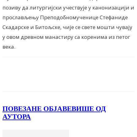
позиву да литургијски учествује у канонизацији и
прослављењу Преподобнoмученице Стефаниде
Скадарске и Битољске, чије се свете мошти чувају
у овом древном манастиру са коренима из петог
века.
Facebook
X
ReddIt
Email
Pri
ПОВЕЗАНЕ ОБЈАВЕ
ВИШЕ ОД
АУТОРА