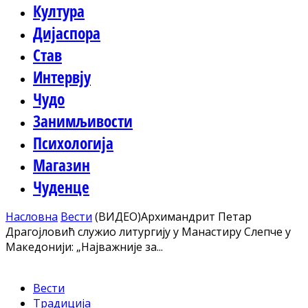
Култура
Дијаспора
Став
Интервју
Чудо
Занимљивости
Психологија
Магазин
Чуденце
Насловна
Вести
(ВИДЕО)Архимандрит Петар
Драгојловић служио литургију у Манастиру Слепче у
Македонији: „Најважније за...
Вести
Традиција