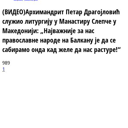
(ВИДЕО)Архимандрит Петар Драгојловић
служио литургију у Манастиру Слепче у
Македонији: „Најважније за нас
православне народе на Балкану је да се
сабирамо онда кад желе да нас растуре!“
989
1