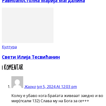
Равноапостолна Марија Магдалина
Култура
Свети Илија Тесвићанин
1 KOMENTAR
Жарко
јул 5, 2024 At 12:03 pm
Колку е убаво кога браќата живеаат заедно и во
мир(псалм 132) Слава му на Бога за се+++