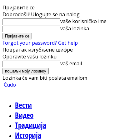
Пријавите се
Dobrodošli! Ulogujte se na nalog
vaše korisničko ime
vaša lozinka
Forgot your password? Get help
Повратак изгубљене шифре
Oporavite vašu lozinku
vaš email
Lozinka će vam biti poslata emailom
Čudo
Вести
Видео
Традиција
Историја