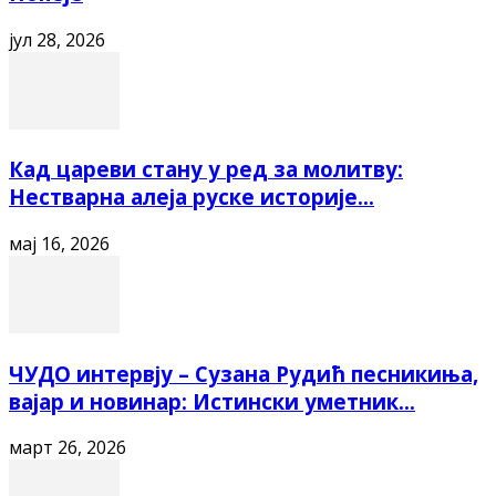
јул 28, 2026
Кад цареви стану у ред за молитву:
Нестварна алеја руске историје...
мај 16, 2026
ЧУДО интервју – Сузана Рудић песникиња,
вајар и новинар: Истински уметник...
март 26, 2026