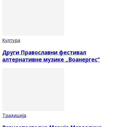
Култура
Други Православни фестивал
алтернативне музике „Воанергес“
Традиција