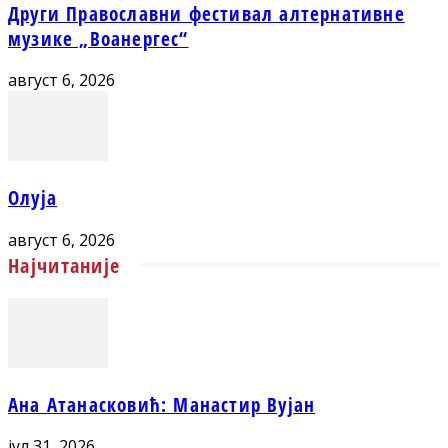
Други Православни фестивал алтернативне
музике „Воанергес“
август 6, 2026
Олуја
август 6, 2026
Најчитаније
Ана Атанасковић: Манастир Вујан
јул 31, 2026