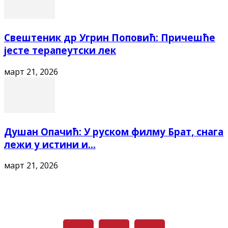
Свештеник др Угрин Поповић: Причешће
јесте терапеутски лек
март 21, 2026
Душан Опачић: У руском филму Брат, снага
лежи у истини и...
март 21, 2026