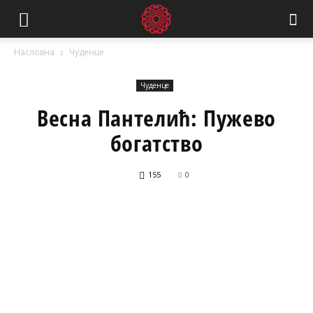
Насловна
Чуденце
Чуденце
Весна Пантелић: Пужево
богатство
155
0