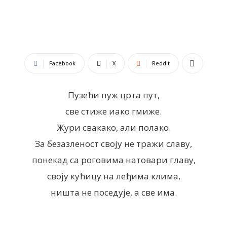
Facebook
X
ReddIt
Пузећи пуж црта пут,
све стиже иако гмиже.
Жури свакако, али полако.
За безазленост своју не тражи славу,
понекад са роговима натовари главу,
своју кућицу на леђима клима,
ништа не поседује, а све има.