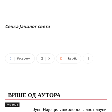
Сенка Јаниног света
Facebook
X
ReddIt
ПОВЕЗАНЕ ОБЈАВЕ
ВИШЕ ОД АУТОРА
Чуденце
Јунг: Није циљ школе да главе напуни