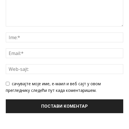
сачувајте моје име, е-маил и веб сајт у овом
прегледнику следећи пут када коментаришем.