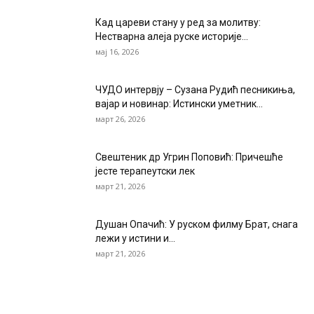
Кад цареви стану у ред за молитву:
Нестварна алеја руске историје...
мај 16, 2026
ЧУДО интервју – Сузана Рудић песникиња,
вајар и новинар: Истински уметник...
март 26, 2026
Свештеник др Угрин Поповић: Причешће
јесте терапеутски лек
март 21, 2026
Душан Опачић: У руском филму Брат, снага
лежи у истини и...
март 21, 2026