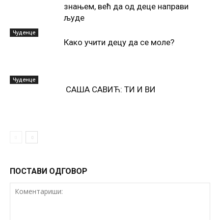
знањем, већ да од деце направи
људе
Чуденце
Како учити децу да се моле?
Чуденце
САША САВИЋ: ТИ И ВИ
ПОСТАВИ ОДГОВОР