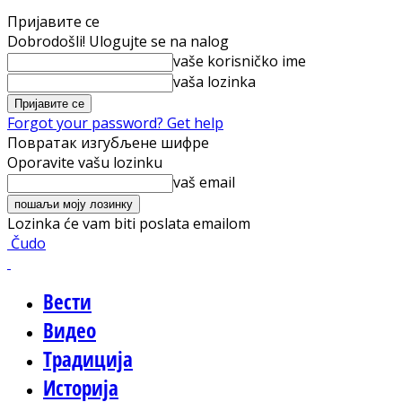
Пријавите се
Dobrodošli! Ulogujte se na nalog
vaše korisničko ime
vaša lozinka
Forgot your password? Get help
Повратак изгубљене шифре
Oporavite vašu lozinku
vaš email
Lozinka će vam biti poslata emailom
Čudo
Вести
Видео
Традиција
Историја