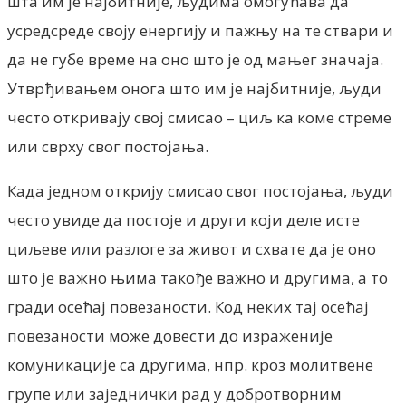
шта им је најбитније, људима омогућава да
усредсреде своју енергију и пажњу на те ствари и
да не губе време на оно што је од мањег значаја.
Утврђивањем онога што им је најбитније, људи
често откривају свој смисао – циљ ка коме стреме
или сврху свог постојања.
Када једном открију смисао свог постојања, људи
често увиде да постоје и други који деле исте
циљеве или разлоге за живот и схвате да је оно
што је важно њима такође важно и другима, а то
гради осећај повезаности. Код неких тај осећај
повезаности може довести до израженије
комуникације са другима, нпр. кроз молитвене
групе или заједнички рад у добротворним