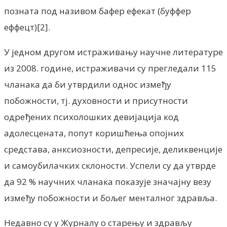
позната под називом бафер ефекат (буффер
еффецт)[2].
У једном другом истраживању научне литературе
из 2008. године, истраживачи су прегледали 115
чланака да би утврдили однос између
побожности, тј. духовности и присутности
одређених психолошких девијација код
адолесцената, попут коришћења опојних
средстава, анксиозности, депресије, деликвенције
и самоубилачких склоности. Успели су да утврде
да 92 % научних чланака показује значајну везу
између побожности и бољег менталног здравља.
Недавно су у Журналу о старењу и здрављу