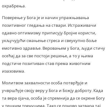
охрабрења.
Поверење у Бога је и начин упражњавања
позитивног гледања на ствари. Истраживачи
одавно оптимизму приписују бројне користи,
укључујући смањење стреса и свеукупно боље
емотивно здравље. Веровањем у Бога, људи стичу
осећај да за све постоји решење, а то у њима
подстиче позитиван став према животним
изазовима.
Молитвом захвалности особа потврђује и
учвршћује своју веру у Бога и Божју доброту. Када
та вера ојача, особа је спремнија да се окрене Богу
у тешким тренуцима. Тако се поново затвара тај