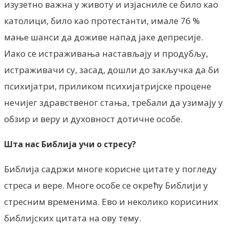
изузетно важна у животу и изјасниле се било као
католици, било као протестанти, имале 76 %
мање шанси да доживе напад јаке депресије.
Иако се истраживања настављају и продубљу,
истраживачи су, засад, дошли до закључка да би
психијатри, приликом психијатријске процене
нечијег здравственог стања, требали да узимају у
обзир и веру и духовност дотичне особе.
Шта нас Библија учи о стресу?
Библија садржи многе корисне цитате у погледу
стреса и вере. Многе особе се окрећу Библији у
стресним временима. Ево и неколико корисиних
библијских цитата на ову тему.