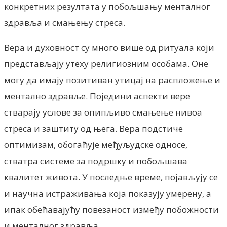
конкретних резултата у побољшању менталног
здравља и смањењу стреса.
Вера и духовност су много више од ритуала који
представљају утеху религиозним особама. Оне
могу да имају позитиван утицај на распложење и
ментално здравље. Поједини аспекти вере
стварају услове за опипљиво смањење нивоа
стреса и заштиту од њега. Вера подстиче
оптимизам, обогаћује међуљудске односе,
стватра системе за подршку и побољшава
квалитет живота. У последње време, појављују се
и научна истраживања која показују умерену, а
ипак обећавајућу повезаност између побожности
и менталног здравља.