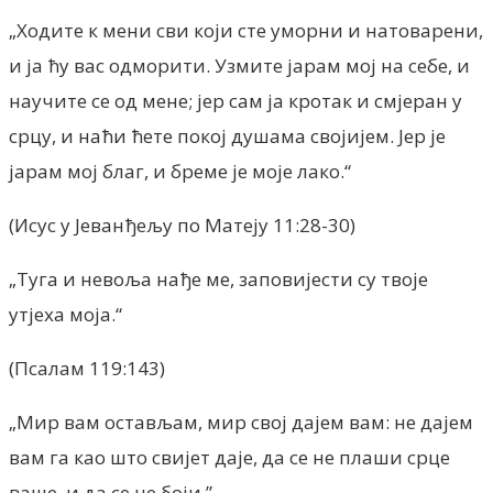
„Ходите к мени сви који сте уморни и натоварени,
и ја ћу вас одморити. Узмите јарам мој на себе, и
научите се од мене; јер сам ја кротак и смјеран у
срцу, и наћи ћете покој душама својијем. Јер је
јарам мој благ, и бреме је моје лако.“
(Исус у Јеванђељу по Матеју 11:28-30)
„Туга и невоља нађе ме, заповијести су твоје
утјеха моја.“
(Псалам 119:143)
„Мир вам остављам, мир свој дајем вам: не дајем
вам га као што свијет даје, да се не плаши срце
ваше, и да се не боји.”