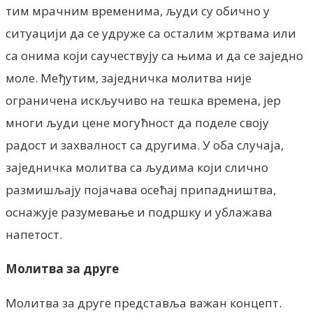
тим мрачним временима, људи су обично у
ситуацији да се удруже са осталим жртвама или
са онима који саучествују са њима и да се заједно
моле. Међутим, заједничка молитва није
ограничена искључиво на тешка времена, јер
многи људи цене могућност да поделе своју
радост и захвалност са другима. У оба случаја,
заједничка молитва са људима који слично
размишљају појачава осећај припадништва,
оснажује разумевање и подршку и ублажава
напетост.
Молитва за друге
Молитва за друге представља важан концепт.