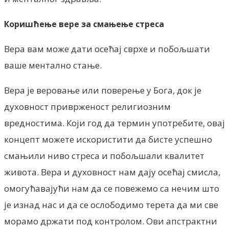
Коришћење вере за смањење стреса
Вера вам може дати осећај сврхе и побољшати
ваше ментално стање.
Вера је веровање или поверење у Бога, док је
духовност приврженост религиозним
вредностима. Који год да термин употребите, овај
концепт можете искористити да бисте успешно
смањили ниво стреса и побољшали квалитет
живота. Вера и духовност нам дају осећај смисла,
омогућавајући нам да се повежемо са нечим што
је изнад нас и да се ослободимо терета да ми све
морамо држати под контролом. Ови апстрактни