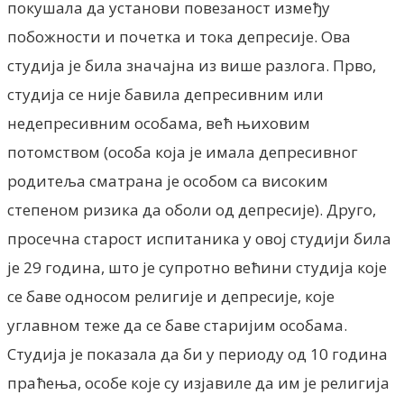
покушала да установи повезаност између
побожности и почетка и тока депресије. Ова
студија је била значајна из више разлога. Прво,
студија се није бавила депресивним или
недепресивним особама, већ њиховим
потомством (особа која је имала депресивног
родитеља сматрана је особом са високим
степеном ризика да оболи од депресије). Друго,
просечна старост испитаника у овој студији била
је 29 година, што је супротно већини студија које
се баве односом религије и депресије, које
углавном теже да се баве старијим особама.
Студија је показала да би у периоду од 10 година
праћења, особе које су изјавиле да им је религија