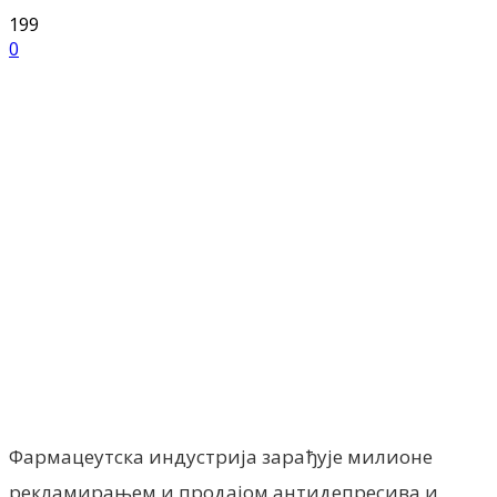
199
0
Facebook
X
ReddIt
Email
Pri
Фармацеутска индустрија зарађује милионе
рекламирањем и продајом антидепресива и