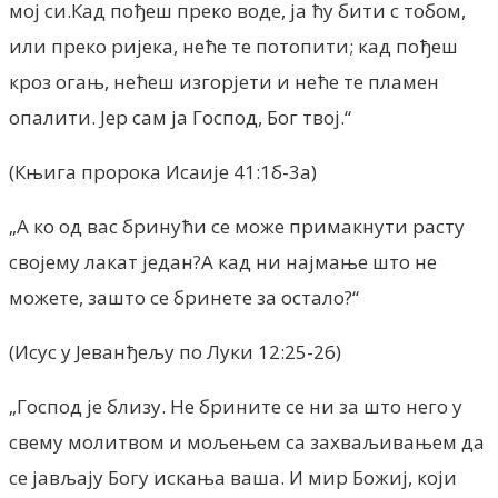
мој си.Кад пођеш преко воде, ја ћу бити с тобом,
или преко ријека, неће те потопити; кад пођеш
кроз огањ, нећеш изгорјети и неће те пламен
опалити. Јер сам ја Господ, Бог твој.“
(Књига пророка Исаије 41:1б-3а)
„А ко од вас бринући се може примакнути расту
својему лакат један?А кад ни најмање што не
можете, зашто се бринете за остало?“
(Исус у Јеванђељу по Луки 12:25-26)
„Господ је близу. Не брините се ни за што него у
свему молитвом и мољењем са захваљивањем да
се јављају Богу искања ваша. И мир Божиј, који