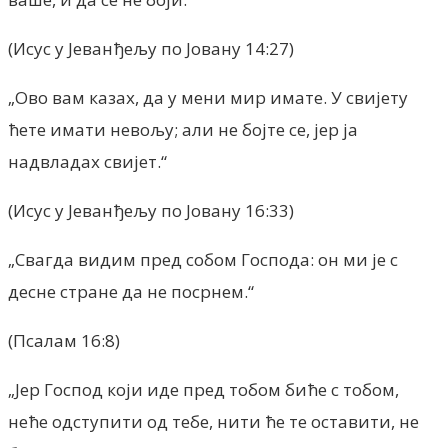
(Исус у Јеванђељу по Јовану 14:27)
„Ово вам казах, да у мени мир имате. У свијету
ћете имати невољу; али не бојте се, јер ја
надвладах свијет.“
(Исус у Јеванђељу по Јовану 16:33)
„Свагда видим пред собом Господа: он ми је с
десне стране да не посрнем.“
(Псалам 16:8)
„Јер Господ који иде пред тобом биће с тобом,
неће одступити од тебе, нити ће те оставити, не