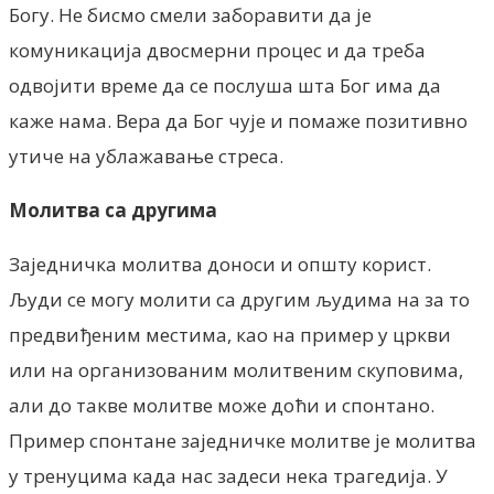
Богу. Не бисмо смели заборавити да је
комуникација двосмерни процес и да треба
одвојити време да се послуша шта Бог има да
каже нама. Вера да Бог чује и помаже позитивно
утиче на ублажавање стреса.
Молитва са другима
Заједничка молитва доноси и општу корист.
Људи се могу молити са другим људима на за то
предвиђеним местима, као на пример у цркви
или на организованим молитвеним скуповима,
али до такве молитве може доћи и спонтано.
Пример спонтане заједничке молитве је молитва
у тренуцима када нас задеси нека трагедија. У