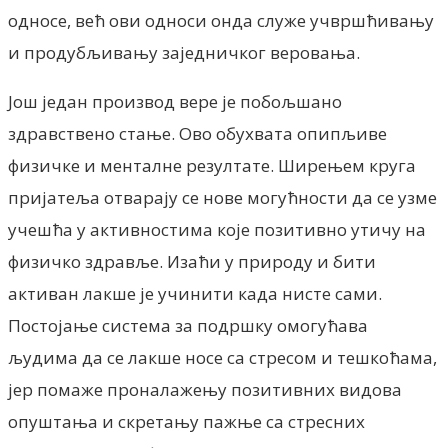
односе, већ ови односи онда служе учвршћивању
и продубљивању заједничког веровања.
Још један производ вере је побољшано
здравствено стање. Ово обухвата опипљиве
физичке и менталне резултате. Ширењем круга
пријатеља отварају се нове могућности да се узме
учешћа у активностима које позитивно утичу на
физичко здравље. Изаћи у природу и бити
активан лакше је учинити када нисте сами.
Постојање система за подршку омогућава
људима да се лакше носе са стресом и тешкоћама,
јер помаже проналажењу позитивних видова
опуштања и скретању пажње са стресних