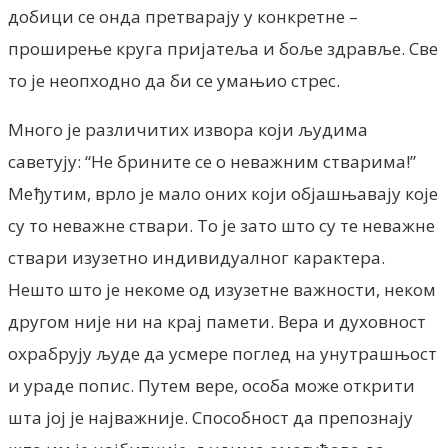
добици се онда претварају у конкретне –
проширење круга пријатеља и боље здравље. Све
то је неопходно да би се умањио стрес.
Много је различитих извора који људима
саветују: “Не брините се о неважним стварима!”
Међутим, врло је мало оних који објашњавају које
су то неважне ствари. То је зато што су те неважне
ствари изузетно индивидуалног карактера.
Нешто што је некоме од изузетне важности, неком
другом није ни на крај памети. Вера и духовност
охрабрују људе да усмере поглед на унутрашњост
и ураде попис. Путем вере, особа може открити
шта јој је најважније. Способност да препознају