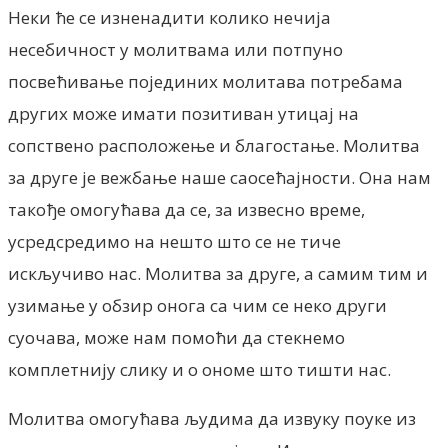
Неки ће се изненадити колико нечија
несебичност у молитвама или потпуно
посвећивање појединих молитава потребама
других може имати позитиван утицај на
сопствено расположење и благостање. Молитва
за друге је вежбање наше саосећајности. Она нам
такође омогућава да се, за извесно време,
усредсредимо на нешто што се не тиче
искључиво нас. Молитва за друге, а самим тим и
узимање у обзир онога са чим се неко други
суочава, може нам помоћи да стекнемо
комплетнију слику и о ономе што тишти нас.
Молитва омогућава људима да извуку поуке из