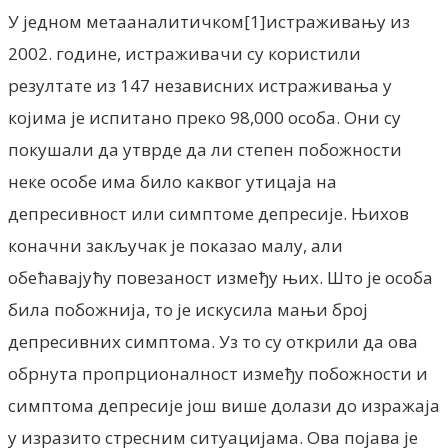
У једном метааналитичком[1]истраживању из
2002. године, истраживачи су користили
резултате из 147 независних истраживања у
којима је испитано преко 98,000 особа. Они су
покушали да утврде да ли степен побожности
неке особе има било каквог утицаја на
депресивност или симптоме депресије. Њихов
коначни закључак је показао малу, али
обећавајућу повезаност између њих. Што је особа
била побожнија, то је искусила мањи број
депресивних симптома. Уз то су открили да ова
обрнута пропрционалност између побожности и
симптома депресије још више долази до изражаја
у изразито стресним ситуацијама. Ова појава је