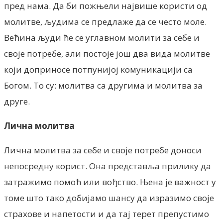
пред нама. Да би пожњели највише користи од
молитве, људима се предлаже да се често моле.
Већина људи ће се углавном молити за себе и
своје потребе, али постоје још два вида молитве
који доприносе потпунијој комуникацији са
Богом. То су: молитва са другима и молитва за
друге.
Лична молитва
Лична молитва за себе и своје потребе доноси
непосредну корист. Она представља прилику да
затражимо помоћ или вођство. Њена је важност у
томе што тако добијамо шансу да изразимо своје
страхове и напетости и да тај терет препустимо