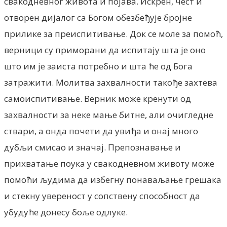
свакодневног живота и појава. Искрен, чест и
отворен дијалог са Богом обезбеђује бројне
прилике за преиспитивање. Док се моле за помоћ,
верници су приморани да испитају шта је оно
што им је заиста потребно и шта ће од Бога
затражити. Молитва захвалности такође захтева
самоиспитивање. Верник може кренути од
захвалности за неке мање битне, али очигледне
ствари, а онда почети да увиђа и онај много
дубљи смисао и значај. Препознавање и
прихватање поука у свакодневном животу може
помоћи људима да избегну понаваљање грешака
и стекну увереност у сопствену способност да
убудуће донесу боље одлуке.