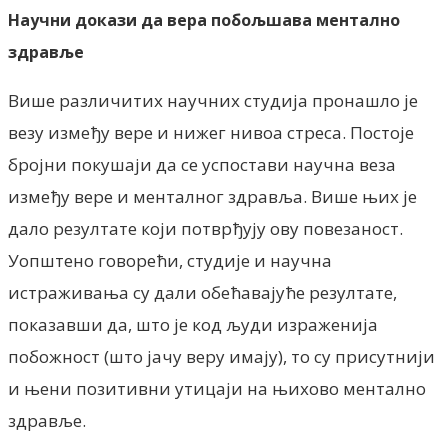
Научни докази да вера побољшава ментално
здравље
Више различитих научних студија пронашло је
везу између вере и нижег нивоа стреса. Постоје
бројни покушаји да се успостави научна веза
између вере и менталног здравља. Више њих је
дало резултате који потврђују ову повезаност.
Уопштено говорећи, студије и научна
истраживања су дали обећавајуће резултате,
показавши да, што је код људи израженија
побожност (што јачу веру имају), то су присутнији
и њени позитивни утицаји на њихово ментално
здравље.