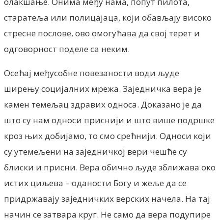
олакшање. Онима међу нама, попут пилота,
старатеља или полицајаца, који обављају високо
стресне послове, ово омогућава да свој терет и
одговорност поделе са неким.
Осећај међусобне повезаности води људе
ширењу социјалних мрежа. Заједничка вера је
камен темељац здравих односа. Доказано је да
што су нам односи приснији и што више подршке
кроз њих добијамо, то смо срећнији. Односи који
су утемељени на заједничкој вери чешће су
блиски и присни. Вера обично људе зближава око
истих циљева – оданости Богу и жеље да се
придржавају заједничких верских начела. На тај
начин се затвара круг. Не само да вера подупире