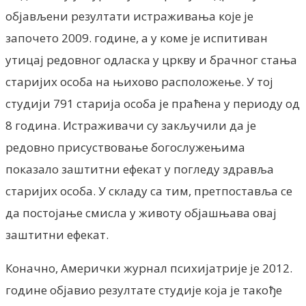
објављени резултати истраживања које је
започето 2009. године, а у коме је испитиван
утицај редовног одласка у цркву и брачног стања
старијих особа на њихово расположење. У тој
студији 791 старија особа је праћена у периоду од
8 година. Истраживачи су закључили да је
редовно присуствовање богослужењима
показало заштитни ефекат у погледу здравља
старијих особа. У складу са тим, претпоставља се
да постојање смисла у животу објашњава овај
заштитни ефекат.
Коначно, Амерички журнал психијатрије је 2012.
године објавио резултате студије која је такође