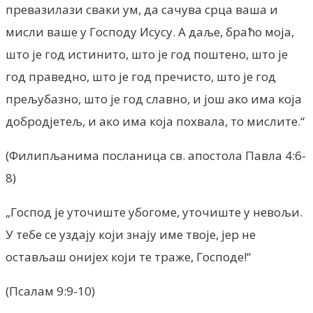
превазилази сваки ум, да сачува срца ваша и
мисли ваше у Господу Исусу. А даље, браћо моја,
што је год истинито, што је год поштено, што је
год праведно, што је год пречисто, што је год
прељубазно, што је год славно, и још ако има која
добродјетељ, и ако има која похвала, то мислите.“
(Филипљанима посланица св. апостола Павла 4:6-
8)
„Господ је уточиште убогоме, уточиште у невољи.
У тебе се уздају који знају име твоје, јер не
остављаш онијех који те траже, Господе!“
(Псалам 9:9-10)