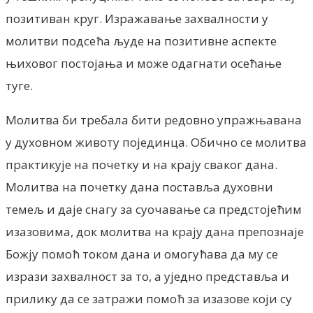
позитиван круг. Изражавање захвалности у
молитви подсећа људе на позитивне аспекте
њиховог постојања и може одагнати осећање
туге.
Молитва би требала бити редовно упражњавана
у духовном животу појединца. Обично се молитва
практикује на почетку и на крају сваког дана.
Молитва на почетку дана поставља духовни
темељ и даје снагу за суочавање са предстојећим
изазовима, док молитва на крају дана препознаје
Божју помоћ током дана и омогућава да му се
изрази захвалност за то, а уједно представља и
прилику да се затражи помоћ за изазове који су