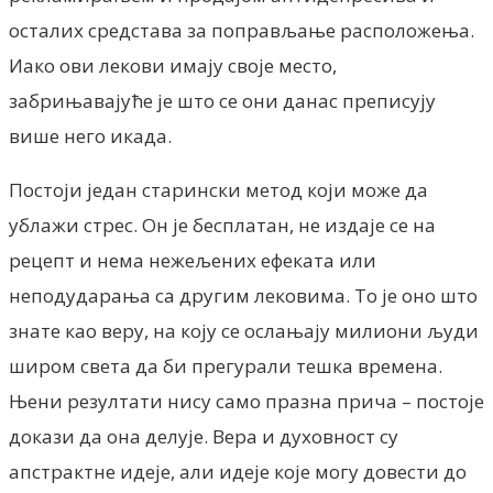
осталих средстава за поправљање расположења.
Иако ови лекови имају своје место,
забрињавајуће је што се они данас преписују
више него икада.
Постоји један старински метод који може да
ублажи стрес. Он је бесплатан, не издаје се на
рецепт и нема нежељених ефеката или
неподударања са другим лековима. То је оно што
знате као веру, на коју се ослањају милиони људи
широм света да би прегурали тешка времена.
Њени резултати нису само празна прича – постоје
докази да она делује. Вера и духовност су
апстрактне идеје, али идеје које могу довести до