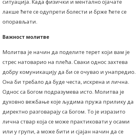
ситуација. Када физички и ментално ојачате
лакше ћете се одупрети болести и брже ћете се
опорављати.
Важност молитве
Молитва је начин да поделите терет који вам је
стрес натоварио на плећа. Сваки однос захтева
добру комуникацију да би се очувао и унапредио.
Она би требало да буде честа, искрена и лична.
Однос са Богом подразумева исто. Молитва је
духовно вежбање које људима пружа прилику да
директно разговарају са Богом. То је изразито
лична ствар која се може практиковати у осами
или у групи, а може бити и сјајан начин да се