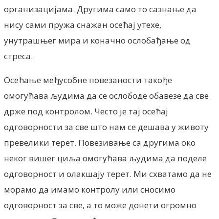
организацијама. Другима само то сазнање да
нису сами пружа снажан осећај утехе,
унутрашњег мира и коначно ослобађање од
стреса.
Осећање међусобне повезаности такође
омогућава људима да се ослободе обавезе да све
држе под контролом. Често је тај осећај
одговорности за све што нам се дешава у животу
превелики терет. Повезивање са другима око
неког вишег циља омогућава људима да поделе
одговорност и олакшају терет. Ми схватамо да не
морамо да имамо контролу или сносимо
одговорност за све, а то може донети огромно