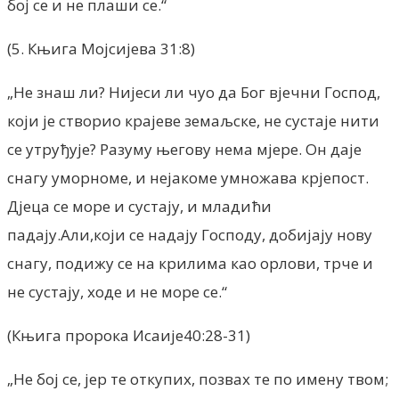
бој се и не плаши се.“
(5. Књига Мојсијева 31:8)
„Не знаш ли? Нијеси ли чуо да Бог вјечни Господ,
који је створио крајеве земаљске, не сустаје нити
се утруђује? Разуму његову нема мјере. Он даје
снагу уморноме, и нејакоме умножава крјепост.
Дјеца се море и сустају, и младићи
падају.Али,који се надају Господу, добијају нову
снагу, подижу се на крилима као орлови, трче и
не сустају, ходе и не море се.“
(Књига пророка Исаије40:28-31)
„Не бој се, јер те откупих, позвах те по имену твом;