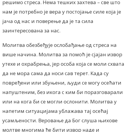
решимо стреса. Нема тешких захтева – све што
нам је потребно је вера у постојање силе која је
јача од нас и поверење да је та сила
заинтересована за нас.
Молитва обезбеђује ослобађање од стреса на
више начина. Молитва за помоћ је сјајан извор
утехе и охрабрења, јер особа која се моли схвата
да не мора сама да носи сав терет. Када су
повређени или збуњени, људи се могу осећати
напуштеним, без икога с ким би поразговарали
или на кога би се могли ослонити. Молитва у
напетим ситуацијама ублажава тај осећај
усамљености. Веровање да Бог слуша њихове
молтве многима ће бити извор наде и